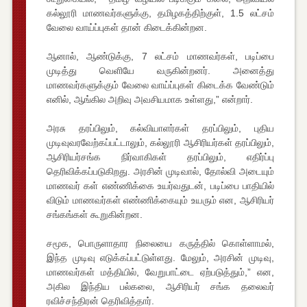
கல்லூரி மாணவர்களுக்கு, தமிழகத்திற்குள், 1.5 லட்சம்
வேலை வாய்ப்புகள் தான் கிடைக்கின்றன.
ஆனால், ஆண்டுக்கு, 7 லட்சம் மாணவர்கள், படிப்பை
முடித்து வெளியே வருகின்றனர். அனைத்து
மாணவர்களுக்கும் வேலை வாய்ப்புகள் கிடைக்க வேண்டும்
எனில், ஆங்கில அறிவு அவசியமாக உள்ளது,” என்றார்.
அரசு தரப்பிலும், கல்வியாளர்கள் தரப்பிலும், புதிய
முடிவுவரவேற்கப்பட்டாலும், கல்லூரி ஆசிரியர்கள் தரப்பிலும்,
ஆசிரியர்சங்க நிர்வாகிகள் தரப்பிலும், எதிர்ப்பு
தெரிவிக்கப்படுகிறது. அரசின் முடிவால், தோல்வி அடையும்
மாணவர் கள் எண்ணிக்கை உயர்வதுடன், படிப்பை பாதியில்
விடும் மாணவர்கள் எண்ணிக்கையும் உயரும் என, ஆசிரியர்
சங்கங்கள் கூறுகின்றன.
சமூக, பொருளாதார நிலையை கருத்தில் கொள்ளாமல்,
இந்த முடிவு எடுக்கப்பட்டுள்ளது. மேலும், அரசின் முடிவு,
மாணவர்கள் மத்தியில், வேறுபாட்டை ஏற்படுத்தும்,” என,
அகில இந்திய பல்கலை, ஆசிரியர் சங்க தலைவர்
ரவிச்சந்திரன் தெரிவித்தார்.