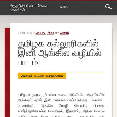
Main
Skip
சித்தார்கோட்டை பல்சுவை
MENU
to
menu
பக்கங்கள்
content
POSTED ON
MAY 27, 2013
BY
ADMIN
தமிழக கல்லூரிகளில்
இனி ஆங்கில வழியில்
பாடம்!
,
,
செய்திகள்
நடப்புகள்
பொதுவானவை
தமிழகம் முழுவதும் உள்ள கலை, அறிவியல் கல்லூரிகளில்
ஆங்கிலம் தான் இனி பிரதானமாகப்போகிறது. “மாணவ,
மாணவியர், ஆங்கில மொழி தொடர்பு திறனை
வளர்த்துக்கொள்ள வேண்டும், இதனால், அதிக வேலை
வாய்ப்புகளை பெற முடியும்’ என, நூதனமாக ஒரு