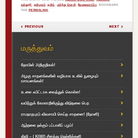
கல்லூரி
,
தமிழகம்
,
தமிழ்
,
பயிற்று மொழி
,
வேலைவாய்ப்பு
. BOOKMARK
THE
PERMALINK
.
POST NAVIGATION
PREVIOUS
NEXT
மருத்துவம்
நோயின் அறிகுறிகள்!
அழகு சாதனங்களின் வழியாக உடலில் நுழையும்
ரசாயனங்கள்!
உடலை ஃபிட்டாக வைத்துக் கொள்ள!
வயிற்றுக் கோளாறிலிருந்து விடுதலை பெற
ராமநாதபுரம் விவசாயி செய்த சாதனை! (நோனி)
ஆற்றலை நல்கும் பப்பாளிப் பழம்!
கிவி – ( KIWI) சீனத்து நெல்லிக்கனி