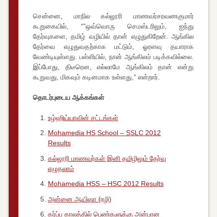
சென்னை, மாநில கல்லூரி மாணவர்சரவணகுமார்
கூறுகையில், “”ஒவ்வொரு செமஸ்டரிலும், ஐந்து
தேர்வுகளை, தமிழ் வழியில் தான் எழுதுகிறேன். ஆங்கில
தேர்வை எழுதுவதற்காக மட்டும், ஓரளவு தயாராக
வேண்டியுள்ளது. பள்ளியில், நான் ஆங்கிலம் படிக்கவில்லை.
இப்போது, திடீரென, எல்லாமே ஆங்கிலம் தான் என்று
கூறுவது, மிகவும் கடினமாக உள்ளது,” என்றார்.
தொடர்புடைய ஆக்கங்கள்
உழ்ஹிய்யாவின் சட்டங்கள்
Mohamedia HS School – SSLC 2012
Results
கல்லூரி மாணவர்கள் இனி தமிழிலும் தேர்வு
எழுதலாம்
Mohamedia HSS – HSC 2012 Results
அன்னை ஆயிஷா (ரழி)
கர்ப்ப காலத்தில் பெண்களுக்கு அன்பான