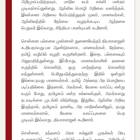
அறிமுகப்படுத்தவும், மாநில உயர் கல்வி மன்றம்
முடிவுசெய்துள்ளது. ஆங்கில மொழி அறிவை வளர்த்தல்,
இலக்கண அறிவை மேம்படுத்துதல் மூலம், மாணவர்கள்,
ஆங்கிலத்தில் தேர்வை எழுதக்கூடிய ஆற்றலை
பெறுவர்.இவ்வாறு, சிந்தியா பாண்டியன் கூறினார்.
சென்னை பல்கலை முன்னாள் துணைவேந்தர் தியாகராஜன்
கூறியதாவது:பல ஆண்டுகளாக, மாணவர்கள், தேர்வை,
தமிழ் வழியில் எழுதி வருகின்றனர். இதை, பல்கலையும்
அனுமதித்துள்ளது. இப்போது, மாணவர்களின் நலனை
கருத்தில் கொண்டு, ஒரு மாற்றத்தை கொண்டு
வந்துள்ளனர். பெரிதுபடுத்துவதற்கு இதில் ஒன்றும்
இல்லை.நமது மாணவர்கள், தமிழ் அல்லாத பிற மொழியை
படிப்பதில்லை. இதனால், அவர்கள், வேலை வாய்ப்பு என்று
வரும் போது, தமிழகம் என்ற எல்லைக்குள், அவர்களது
நடவடிக்கை முடங்கி விடுகிறது. இதுவே, ஆங்கில அறிவு
இருந்தால், தமிழகம் தாண்டி, பிற மாநிலங்களிலும், நமது
மாணவர்களால், வேலை வாய்ப்புகளை பெற
முடியும்.இவ்வாறு, தியாகராஜன் கூறினார்.
சென்னை, நந்தனம் அரசு கல்லூரி முதல்வர் பிரபு
கூறுகையில், “”தமிழ் வழியில் படிக்கும் கலை, அறிவியல்