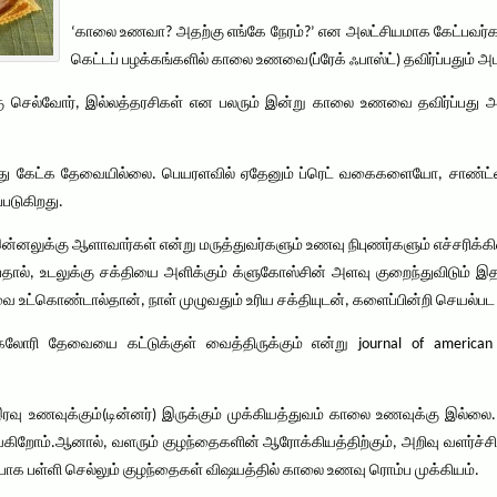
‘காலை உணவா? அதற்கு எங்கே நேரம்?’ என அலட்சியமாக கேட்பவர்களும்
கெட்டப் பழக்கங்களில் காலை உணவை(ப்ரேக் ஃபாஸ்ட்) தவிர்ப்பதும் அட
கு செல்வோர், இல்லத்தரசிகள் என பலரும் இன்று காலை உணவை தவிர்ப்பது 
த்து கேட்க தேவையில்லை. பெயரளவில் ஏதேனும் ப்ரெட் வகைகளையோ, சாண்ட்வ
டுகிறது.
்னலுக்கு ஆளாவார்கள் என்று மருத்துவர்களும் உணவு நிபுணர்களும் எச்சரிக்கி
பதால், உடலுக்கு சக்தியை அளிக்கும் க்ளுகோஸ்சின் அளவு குறைந்துவிடும்
கொண்டால்தான், நாள் முழுவதும் உரிய சக்தியுடன், களைப்பின்றி செயல்பட முட
ோரி தேவையை கட்டுக்குள் வைத்திருக்கும் என்று journal of american nu
ரவு உணவுக்கும்(டின்னர்) இருக்கும் முக்கியத்துவம் காலை உணவுக்கு இல்லை
்கிறோம்.ஆனால், வளரும் குழந்தைகளின் ஆரோக்கியத்திற்கும், அறிவு வளர்ச
ப்பாக பள்ளி செல்லும் குழந்தைகள் விஷயத்தில் காலை உணவு ரொம்ப முக்கியம்.