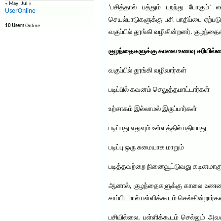
« May
Jul »
‘பசித்தால் பத்தும் பறந்து போகும்
UserOnline
செயல்பாடுகளுக்கு பசி பாதிப்பை ஏற்படுத
10 Users
Online
வகுப்பில் தூங்கி வழிகின்றனர். குழந்த
குழந்தைகளுக்கு காலை உணவு சரியில்ல
வகுப்பில் தூங்கி வழிவார்கள்
படிப்பில் கவனம் செலுத்தமாட்டார்கள்
உற்சாகம் இல்லாமல் இருப்பார்கள்
படிப்பது எதுவும் உள்ளத்தில் பதியாது
படிப்பு ஒரு சுமையாக மாறும்
படித்தவற்றை நினைவூட்டுவது கடினமாகு
ஆனால், குழந்தைகளுக்கு காலை உணவை 
சாப்பிடமால் பள்ளிக்கூடம் செல்கின்றார
பசியில்லை, பள்ளிக்கூடம் செல்லும் 