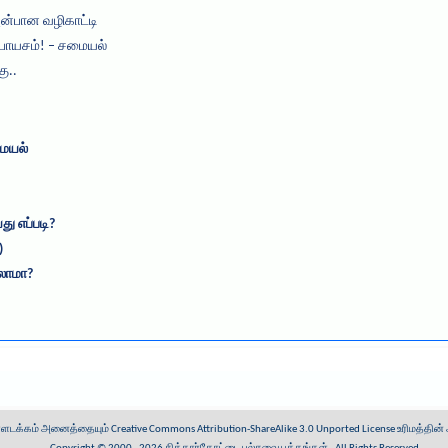
அன்பான வழிகாட்டி
 பாயசம்! – சமையல்
ு..
ையல்
ு எப்படி?
)
லாமா?
ள்ளடக்கம் அனைத்தையும்
Creative Commons Attribution-ShareAlike 3.0 Unported License
உரிமத்தின்