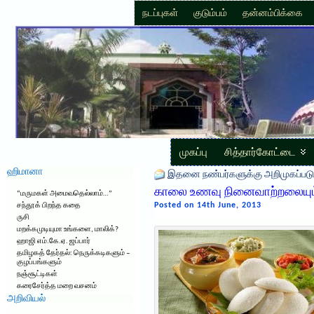
நடப்புகள்
குடும்பம்
தன்னம்பிக்கை
முகப்பு
சித்தார்கோட்டை
ஹிமானா
இதனை நண்பர்களுக்கு அறிமுகப்படு
காலை உணவு நினைவாற்றலையும், ச
“மருமகள் அமைவதெல்லாம்…”
Posted on 14th June, 2013
சந்தூக் பிறந்த கதை
ருசி
மறக்கமுடியுமா உங்களை, மாலிக்?
ஹாஜி எம்.கே.ஏ. ஜப்பார்
தமிழகத் தேர்தல்: நெருக்கடிகளும் –
குழப்பங்களும்
நஞ்சூட்டிகள்
கரைசேர்த்த மறை வசனம்
அறிவியல்