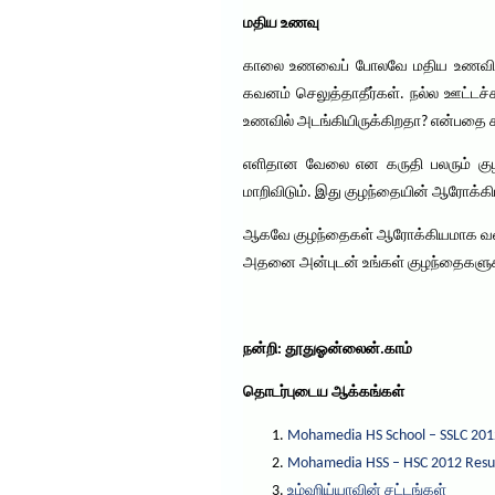
மதிய உணவு
காலை உணவைப் போலவே மதிய உணவிலும்
கவனம் செலுத்தாதீர்கள். நல்ல ஊட்டச
உணவில் அடங்கியிருக்கிறதா? என்பதை 
எளிதான வேலை என கருதி பலரும் குழந்
மாறிவிடும். இது குழந்தையின் ஆரோக்
ஆகவே குழந்தைகள் ஆரோக்கியமாக வளர 
அதனை அன்புடன் உங்கள் குழந்தைகளுக
நன்றி: தூதுஓன்லைன்.காம்
தொடர்புடைய ஆக்கங்கள்
Mohamedia HS School – SSLC 201
Mohamedia HSS – HSC 2012 Resu
உழ்ஹிய்யாவின் சட்டங்கள்