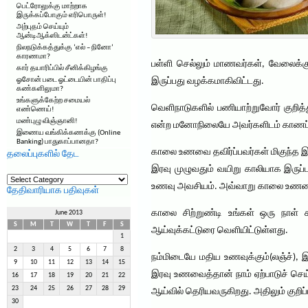
பெட்ரோலுக்கு மாற்றாக
இருக்கப்போகும் எரிபொருள்!
அற்புதம் செய்யும்
ஆன்டிஆக்ஸிடன்ட்கள்!
நிலநடுக்கத்துக்கு ‘எல் – நினோ’
காரணமா?
பள்ளி செல்லும் மாணவர்கள், வேலைக்
கார் தயாரிப்பில் சீனிக்கிழங்கு
ஓசோன் படை ஓட்டையின் பாதிப்பு
இருப்பது வழக்கமாகிவிட்டது.
கண்களிலுமா?
உங்களுக்கேற்ற சமையல்
வெளிநாடுகளில் பணியாற்றுவோர் குறி
எண்ணெய்!
மண்புழு விஞ்ஞானி!
என்ற மனோநிலையே அவர்களிடம் காணப்ப
இணைய வங்கிக்கணக்கு (Online
Banking) பாதுகாப்பானதா?
காலை உணவை தவிர்ப்பவர்கள் மிகுந்த இன
தலைப்புகளில் தேட
இரவு முழுவதும் வயிறு காலியாக இருப்
தலைப்புகளில்
தேட
உணவு அவசியம். அவ்வாறு காலை உணவை உட்
தேதிவாரியாக பதிவுகள்
காலை சிற்றுண்டி உங்கள் ஒரு நாள் கல
June 2013
S
M
T
W
T
F
S
ஆய்வுக்கட்டுரை வெளியிட்டுள்ளது.
1
2
3
4
5
6
7
8
நம்மிடையே மதிய உணவுக்கும்(லஞ்ச்), இ
9
10
11
12
13
14
15
இரவு உணவைத்தான் நாம் ஏற்பாடுச் செய
16
17
18
19
20
21
22
23
24
25
26
27
28
29
ஆய்வில் தெரியவருகிறது. அதிலும் குறி
30