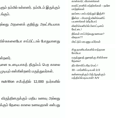
கான்கார்ட் விமானங்கள்
எலக்ட்ரானிக் எந்திரங்கள் – நவீன
 நம்மில் உள்ளனர். நம்மிடம் இருக்கும்
மாற்றங்கள்
ங்கும்.
நரம்பை பலப்படுத்தும் இஞ்சி!
இஸ்ரா – மிஃராஜ் வின்வெளிப்
பயணங்கள் (வீடியோ)
அல்லது அதனைக் குறித்து அலட்சியமாக
விண்வெளியில் பிளாட்டினம்
வேட்டை!
நீங்கள் சாப்பிடுவது உணவா?
விஷமா??
ிச்சுகளையோ சாப்பிட்டால் போதுமானது
மிரட்டும் மரபணு பயிர்கள்
சிறு தானியங்களில் சத்தான
சேமியா
ன்றனர்.
மருத்துவத் துறைக்கு சிகிச்சை
தேவை!
 இதனை உடனடியாகத் திரும்பப் பெற காலை
தீர விசாரிப்பதே மெய் !
30 – மார்னிங் டிஃபன் 2/2
ியும் என்கின்றனர் மருத்துவர்கள்.
சுன்னாவுக்கும் பித்ஆவுக்கும்
மத்தியில் ஷஃபான்! A/V
trition சமீபத்தில் 12,000 நபர்களில்
. விருந்தினருக்கும் மதிய உணவு அல்லது
்சிக்கும் தேவை காலை உணவுதான் என்பது