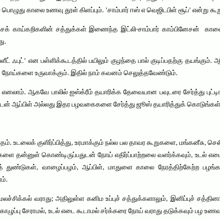
 பொழுது காலை உணவு தூள் கிளப்பும். ‘சாம்பார் ஈஸ் எ வெஜிடபிள் சூப்’ என்று க
ச்சைக் காய்கறிகளின் சத்துக்கள் இணைந்த இட்லி-சாம்பார் காம்பினேசன் கா
ு.
்ளீட் ஃபுட்’ என பள்ளிக்கூடத்தில் பயிலும் குழந்தை பால் குடிப்பதற்கு தயங்கும். 
. நோய்களை உருவாக்கும். இதில் நாம் கவனம் செலுத்தவேண்டும்.
 எனலாம். ஆகவே பாலில் ஐஸ்க்ரீம் தயாரிக்க தேவையான பவுடரை சேர்த்து புட்டி
லுடன் ஆப்பிள் அல்லது இதர பழவகைகளை சேர்த்து ஜூஸ் தயாரித்துக் கொடுங்கள்
சாதம். உடலைக் குளிர்ப்பித்து, உரமாக்கும் நல்ல பல தாவர கூறுகளை, மங்கனீசு
்களை தன்னுள் கொண்டிருப்பதுடன் நோய் எதிர்ப்பாற்றலை வளர்க்கவும், உடல் எ
 துண்டுகள், வாழைப்பழம், ஆப்பிள், மாதுளை காலை நேரத்திற்கேற்ற பழங்க
ம்.
்சிக்கல் வராது; அதிலுள்ள கனிம உப்புச் சத்துக்களாலும், இனிப்புச் சத்தினால
கொழுப்பு சேராமல், உடல் எடை கூடாமல் சர்க்கரை நோய் வராது தடுக்கவும் பழ உணவு