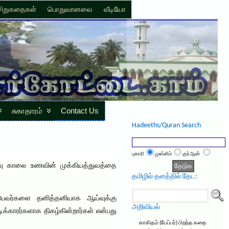
சிறுகதைகள்
பொதுவானவை
வீடியோ
சுகாதாரம்
Contact Us
Hadeeths/Quran Search
புகாரி
முஸ்லிம்
குர்ஆன்
டிவு காலை உணவின் முக்கியத்துவத்தை
தமிழில் தளத்தில் தேட:
ிடுபவர்களை தனித்தனியாக ஆய்வுக்கு
அறிவியல்
ட்டிக்காரர்களாக திகழ்கின்றார்கள் என்பது
காகிதம் (பேப்பர்) பிறந்த கதை