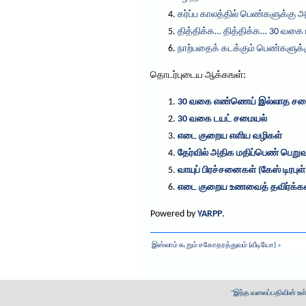
கர்ப்ப காலத்தில் பெண்களுக்கு 
தித்திக்க… தித்திக்க… 30 வகை
நாற்பதைக் கடக்கும் பெண்களுக்க
தொடர்புடைய ஆக்கஙள்:
30 வகை எண்ணெய் இல்லாத சம
30 வகை டயட் சமையல்
எடை குறைய எளிய வழிகள்
தேர்வில் அதிக மதிப்பெண் பெறுவத
வாயுப் பிரச்சனைகள் (கேஸ் டிரபுள்
எடை குறைய உணவைத் தவிர்க்க
Powered by
YARPP
.
இஸ்லாம் கூறும் சகோதரத்துவம் (வீடியோ)
»
"இந்த வலைப்பதிவின் உ