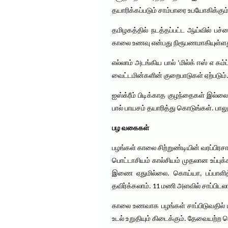
தயாரிக்கப்படும் சாம்பாரை உபயோகிக்கும்
தமிழகத்தில் நடத்தப்பட்ட ஆய்வில் ப
காலை உணவு என்பது நிரூபணமாகியுள்ளத
எல்லாம் அடங்கிய பால் ‘மில்க் ஈஸ் எ கம்ப
வைட்டமின்களின் குறைபாடுகள் ஏற்படும்
ஐஸ்க்ரீம் பிடிக்காத குழந்தைகள் இல்லை
பால் பாயசம் தயாரித்து கொடுங்கள். பா
பழ வகைகள்
பழங்கள் காலை சிற்றுண்டியின் வரப்பிர
பொட்டாசியம் கால்சியம் முதலான உப்புக
இணை ஏதுமில்லை. கொய்யா, பப்பாளித்
தவிர்க்கலாம். 11 மணி அளவில் சாப்பிடலா
காலை உணவாக பழங்கள் சாப்பிடுவதில் மலச
உடல் உறுதியும் கிடைக்கும். தேவையற்ற 