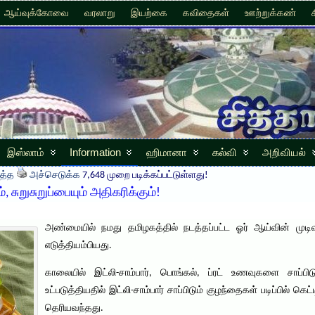
ஆய்வுக்கோவை
வரலாறு
இயற்கை
கவிதைகள்
ஊற்றுக்கண்
இஸ்லாம்
Information
ஹிமானா
கல்வி
அறிவியல்
த்த
அச்செடுக்க
7,648 முறை படிக்கப்பட்டுள்ளது!
ுறுசுறுப்பையும் அதிகரிக்கும்!
அண்மையில் நமது தமிழகத்தில் நடத்தப்பட்ட ஓர் ஆய்வின் மு
எடுத்தியம்பியது.
காலையில் இட்லி-சாம்பார், பொங்கல், ப்ரட் உணவுகளை சாப்ப
உட்படுத்தியதில் இட்லி-சாம்பார் சாப்பிடும் குழந்தைகள் படிப்பில் கெ
தெரியவந்தது.