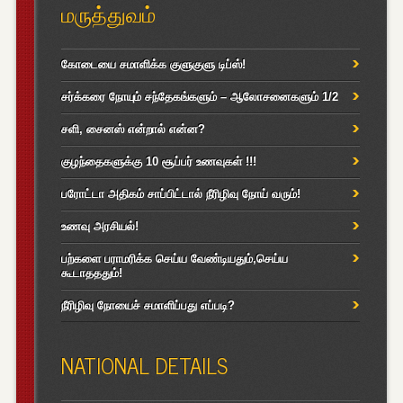
மருத்துவம்
கோடையை சமாளிக்க குளுகுளு டிப்ஸ்!
சர்க்கரை நோயும் சந்தேகங்களும் – ஆலோசனைகளும் 1/2
சளி, சைனஸ் என்றால் என்ன?
குழந்தைகளுக்கு 10 சூப்பர் உணவுகள் !!!
பரோட்டா அதிகம் சாப்பிட்டால் நீரிழிவு நோய் வரும்!
உணவு அரசியல்!
பற்களை பராமரிக்க செய்ய வேண்டியதும்,செய்ய
கூடாதததும்!
நீரிழிவு நோயைச் சமாளிப்பது எப்படி?
NATIONAL DETAILS