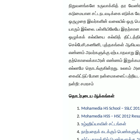
நிறுவனங்களே உருவாக்கித் தர வேண்
கடுமையான சட்டநடவடிக்கை எடுக்க வேண்
ஒருமுறை இவர்களின் வலையில் ஒரு பெண் 
யாரும் இல்லை. பள்ளியிலேயே இதற்கான 
ஒழுக்கக் கல்வியை கல்வித் திட்டத்
செல்பேசி,கணினி, புத்தகங்கள் ஆகியவற்
எண்ணம் அவர்களுக்கு ஏற்படாதவாறு இது
தற்கொலைக்காஅன் எண்ணம் இறுக்கமான வா
எல்லாமே தொடங்குகின்றது. உலகம் அட
கைவிட்டுப் போன நன்மைகளைப் பற்றிய, அம
நன்றி: சமரசம்
தொடர்புடைய ஆக்கங்கள்
Mohamedia HS School – SSLC 201
Mohamedia HSS – HSC 2012 Resu
உழ்ஹிய்யாவின் சட்டங்கள்
நாற்பதைக் கடக்கும் பெண்களுக்க
கர்ப்ப காலத்தில் பெண்களுக்கு 