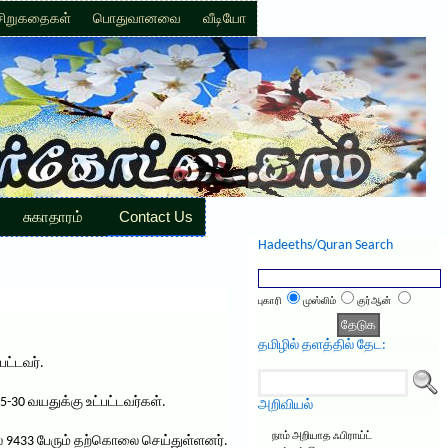
சிறுகதைகள்
பொதுவானவை
வீடியோ
சுகாதாரம்
Contact Us
Hadeeths/Quran Search
புகாரி
முஸ்லிம்
குர்ஆன்
தமிழில் தளத்தில் தேட:
பட்டவர்.
-30 வயதுக்கு உட்பட்டவர்கள்.
அறிவியல்
நாம் அறியாத ஃபிராய்ட்
ில் 9433 பேரும் தற்கொலை செய்துள்ளனர்.