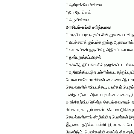
* ஆரோக்கியமின்மை
*தீரா நோய்கள்
* அழகின்மை
அரசியல்-கல்வி சார்ந்தவை
* மாஃபியா ரவுடி கும்பலின் துணையுடன் 
* விபச்சாரக் கும்பல்களுக்கு ஆதரவளிக்
* ஊடகங்கள் தருகின்ற அதிகப் படியான 
* துன்புறுத்தப்படுதல்
* கல்வித் திட்டங்களில் ஒழுக்கப் பா
* ஆரோக்கியமற்ற பள்ளிக்கூட சுற்றுப்புறம
மொபைல் கேமராவில் பெண்களை ஆபாசமாகப் 
செயலகளில் ஈடுபடக்கூடியவர்கள் பெரும்ப
மனித உரிமை அமைப்புகளின் கணக்குப்பட
அரங்கேற்றப்படுகின்ற செயல்களையும் 
விபச்சாரக் கும்பல்கள் செயல்படுகின
செயல்களினால் சீரழிகின்ற பெண்கள் இ
இதனை தடுக்க பள்ளி நிர்வாகம், பொற்
வேண்டும். பெண்களின் கைப்பேசிகளுக்க