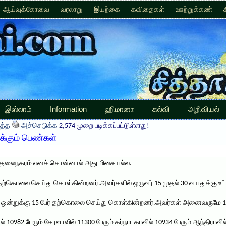
ஆய்வுக்கோவை
வரலாறு
இயற்கை
கவிதைகள்
ஊற்றுக்கண்
இஸ்லாம்
Information
ஹிமானா
கல்வி
அறிவியல்
த்த
அச்செடுக்க
2,574 முறை படிக்கப்பட்டுள்ளது!
்கும் பெண்கள்
தலைநகரம் எனச் சொன்னால் அது மிகையல்ல.
ர் தற்கொலை செய்து கொள்கின்றனர்.அவர்களில் ஒருவர் 15 முதல் 30 வயதுக்கு உட்
ாதம் ஒன்றுக்கு 15 பேர் தற்கொலை செய்து கொள்கின்றனர்.அவர்கள் அனைவருமே 15
ல் 10982 பேரும் கேரளாவில் 11300 பேரும் கர்நாடகாவில் 10934 பேரும் ஆந்திராவ