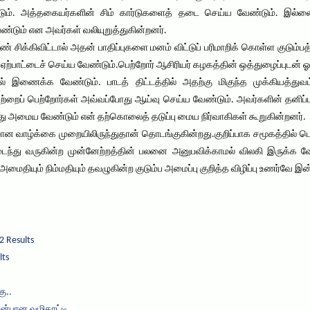
டும். அத்தகையர்களின் சிம் கார்டுகளைத் தடை செய்ய வேண்டும். இல்லை
டும் என அவர்கள் வலியுறுத்துகின்றனர்.
சிக்கிவிட்டால் அதன் பாதிப்புகளை மனம் விட்டுப் பரிமாறிக் கொள்ள குடும்
ஏற்பாட்டைச் செய்ய வேண்டும்.பெற்றோர் ஆசிரியர் கழகத்தின் ஒத்துழைப்புட
தில் இணைக்க வேண்டும். பாடத் திட்டத்தில் அதற்கு மிகுந்த முக்கியத்த
றைப் பெற்றோர்கள் அவ்வப்போது ஆய்வு செய்ய வேண்டும். அவர்களின் தனிப்பட்
 அமைய வேண்டும் என் தற்கொலைத் தடுப்பு மைய நிர்வாகிகள் கூறுகின்றனர்.
ழ்க்கை முறையிலிருந்துதான் தொடங்குகின்றது.குறிப்பாக சமூகத்தில் பெருகி
ைந்து வருகின்ற முன்னேற்றத்தின் பலனை அனுபவிக்காமல் விலகி இருக்க வ
ைதியும் நிம்மதியும் தவழுகின்ற குடும்ப அமைப்பு குறித்த விழிப்பு உணர்வே இ
2 Results
lts
ு..
அன்பான வழிகாட்டி