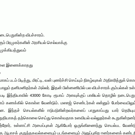
நடைபெறுகின்ற விபச்சாரம்.
கும் பிரமுகர்களின் அரசியல் செல்வாக்கு
முக்கியத்துவம்
டங்களை இணைக்காதது
்
படம் பிடித்து, மிரட்டி, வன் புணர்ச்சி செய்யும் நிகழ்வுகள் அதிகரித்துக் 
ாலும் தனிமனிதர்கள் அல்லர். இதன் பின்னணியில் பல விபச்சாரக் கும்பல்கள் உ
ி இந்தியாவில் 43000 கோடி ரூபாய் அளவுக்குப் பாலியல் தொழில் நடைபெறுகிற
நாம் கணக்கில் கொள்ள வேண்டும். மஸாஜ் செண்டர்கள் என்னும் போர்வையிலு
்றன. இந்தச் செயல்களில் ஈடுபடுகின்றவர்களைப் பாதுகாப்பது யார் தெரிய
றுதியாகத் தற்கொலை செய்து கொள்வதாக உளவியல் வல்லுநர்கள் கூறுகின்றனர்
றோர், உள்ளாட்சி அமைப்புகள் ஆகியோர் ஒருங்கிணைந்து செயல்பட வேண்டும
ு ஆபாசக் குறுந்தகவல்களையும் படங்களையும் அனுப்புகிற ஈனர்களைக் கண்டற