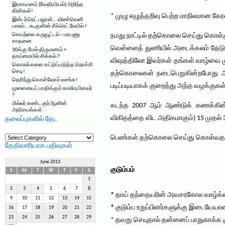
இரசாயனம் (வேதியியல்) அறிந்த
கிளிகள்!
* முழு எழுத்தறிவு பெற்ற மாநிலமான கே
இன்டர்நெட் பலூன்… விண்வெளி
பாலம்… கூகுளின் சீக்ரெட் லேபில் !
செயற்கை கருவூட்டல் – மரபணு
நமது நாட்டில் தற்கொலை செய்து கொள்ள
சாதனை
வெள்ளைத் துணியில் அடைக்கலம் தேடும
30க்கு மேல் திருமணம் =
தாய்மையில் சிக்கல் ?
விஷத்திலோ இவர்கள் தங்கள் வாழ்வை ம
கொசுக்களை கட்டுப்படுத்த நொச்சி
செடி!
தற்கொலைகள் நடைபெறுகின்றபோது அதற
தெரிந்து கொள்வோம் வாங்க!
படிப்படியாகக் குறைந்து அந்த வழக்குகள் 
மூளையைப் பாதிக்கும் காலிஃபிளவர்
?
மில்லர் கண்ட குர்ஆனின்
கடந்த 2007 ஆம் ஆண்டுக் கணக்கின்ப
அதிசயங்கள்
விகிதத்தை விட அதிகமாகும்) 15 முதல் 
தலைப்புகளில் தேட
தலைப்புகளில்
பெண்கள் தற்கொலை செய்து கொள்வதற்க
தேட
தேதிவாரியாக பதிவுகள்
June 2013
குடும்பம்
S
M
T
W
T
F
S
1
2
3
4
5
6
7
8
*
தாய் தந்தையரின் அவசரகோல வாழ்க
9
10
11
12
13
14
15
*
குடும்ப உறுப்பினர்களுக்கு இடையேய
16
17
18
19
20
21
22
23
24
25
26
27
28
29
* தவறு செயுதால் தன்னைப் பாதுகாக்க 