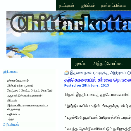
நடப்புகள்
குடும்பம்
தன்னம்பிக்கை
முகப்பு
சித்தார்கோட்டை
ஹிமானா
இதனை நண்பர்களுக்கு அறிமுகப்படு
தற்கொலையில் தீர்வை தொலைக
உல்லாசப் பயணம்
Posted on 28th June, 2013
ஆல்பம் தந்த ஞானம்
நெஞ்சைப் பிளந்த அந்தக் கொடூரம்!
தென் இந்தியாவைத் தற்கொலைகளின் 
குஜராத்தில் பயங்கரவாதம்!
வில்லன்
அன்பைவிட சுவையானது உண்டா
* இந்தியாவில் 15 நிமிடங்களுக்கு 3 பே
-சிறுகதை
வழி காட்டி
* புதுச்சேரி யூனியன் பிரதேசத்தில் ம
பந்தா
அறிவியல்
* கடந்த ஆண்டுகளில் மட்டும் தமிழகத்தி