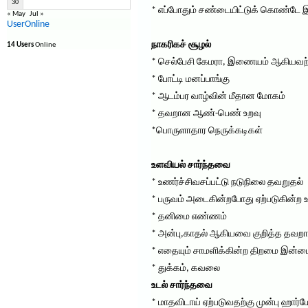
30
* எப்போதும் சண்டையிட்டுக் கொண்டே இ
« May
Jul »
UserOnline
நாகரிகச் சூழல்
14 Users
Online
* செல்பேசி கேமரா, இணையம் ஆகியவற்
* போட்டி மனப்பாங்கு
* ஆடம்பர வாழ்வின் மீதான மோகம்
* தவறான ஆண்-பெண் உறவு
*பொருளாதார நெருக்கடிகள்
உளவியல் சார்ந்தவை
* உணர்ச்சிவசப்பட்டு நடுநிலை தவறுதல்
* பருவம் அடைகின்றபோது ஏற்படுகின்ற 
* தனிமை எண்ணம்
* அன்பு,காதல் ஆகியவை குறித்த தவறான
* எதையும் சாமளிக்கின்ற திறமை இன்ம
* துக்கம், கவலை
உடல் சார்ந்தவை
* மாதவிடாய் ஏற்படுவதற்கு முன்பு ஹ