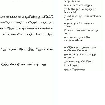
என்றும் இளமை
சட்டைப் பையில் சாம்ராஜ்யம்
குர்ஆனின் ஒளியில் கருந்துளை
(black hole)
 வண்ணமயமான வாழ்விலிருந்து விடுபட்டு
குமரனின் (வெற்றிப்) தன்னம்பிக்கை
பயணம்!
ன? ஒரு துண்டுக் கயிற்றிலோ,ஒரு துளி
மாதுளம் பழத்தின் மகத்தான
பயன்கள்
ன்? அந்த மர்ம முடிச்சுதான் என்னவோ?
கிரானைட் : கிரானைட் தயாராவது
எப்படி
ிசாரணையில் காட்டும் வேகம், பிறகு
மாணவர்கள் உருவாக்கிய
செயற்கைக்கோள்
சாப்பிடுவதைப் பாருங்கள்.. நல்ல
றுமியர்கள் ஆவர்.(இது சிறுவர்களின்
மாப்பிள்ளை கிடைப்பார்..’
‘தாய்ப் பால்’ தரக்கூடிய மரபணு
மாற்றப் பசு!
ஹலாலான உழைப்பின் சிறப்பு
த்தி விவாதிக்க வேண்டியுள்ளது.
பேரம் பேசுதல்
சந்தூக் பிறந்த கதை