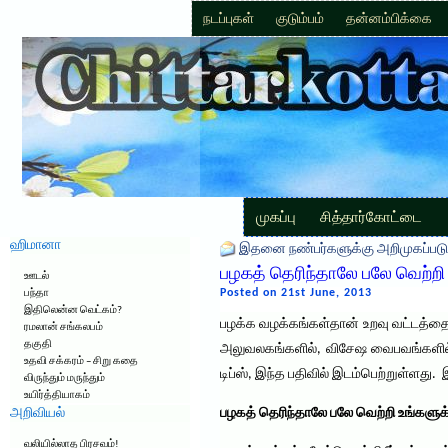
நடப்புகள்
குடும்பம்
தன்னம்பிக்கை
முகப்பு
சித்தார்கோட்டை
ஹிமானா
இதனை நண்பர்களுக்கு அறிமுகப்படு
பழகத் தெரிந்தாலே பலே வெற்றி
ஊடல்
Posted on 21st June, 2013
பந்தா
இதிலென்ன வெட்கம்?
பழக்க வழக்கங்கள்தான் உறவு வட்டத்தை வ
ரமலான் சங்கலபம்
தகுதி
அலுவலகங்களில், விசேஷ வைபவங்களில்
உதவி சக்கரம் – சிறு கதை
டிப்ஸ், இந்த பதிவில் இடம்பெற்றுள்ளது
விருந்தும் மருந்தும்
உயிர்த்தியாகம்
அறிவியல்
பழகத் தெரிந்தாலே பலே வெற்றி உங்களுக்கு
வலியில்லாத பிரசவம்!