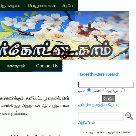
சிறுகதைகள்
பொதுவானவை
வீடியோ
சுகாதாரம்
Contact Us
Hadeeths/Quran Search
புகாரி
முஸ்லிம்
குர்ஆன்
கொடுக்கும். தனிப்பட்ட முறையில், பிறர்
தமிழில் தளத்தில் தேட:
் வளர்கிறது. அதற்கான ஆக்கபூர்வமான
ழே உங்களுக்காக..
அறிவியல்
உடல் உறுப்பு தானம்: ஒரு விரிவாக்கம்!