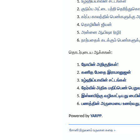
உழ்ஹிய்யாவின் சட்டங்கள்
குடும்ப அட்டை பற்றி தெரிந்துகொ
கர்ப்ப காலத்தில் பெண்களுக்கு 
தொழிலி்ன் ஜீவன்
அன்னை ஆயிஷா (ரழி)
நாற்பதைக் கடக்கும் பெண்களுக்க
தொடர்புடைய ஆக்கஙள்:
நோயின் அறிகுறிகள்!
கணித மேதை இராமானுஜன்
உழ்ஹிய்யாவின் சட்டங்கள்
தேர்வில் அதிக மதிப்பெண் பெறுவத
இஸ்லாமிற்கு வழிகாட்டியது பைபிள
பணத்தின் அருமையை உணர்வது, உ
Powered by
YARPP
.
சோனி நிறுவனம் உருவான கதை
»