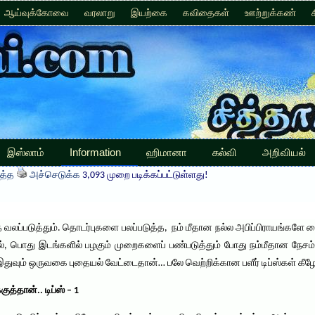
ஆய்வுக்கோவை
வரலாறு
இயற்கை
கவிதைகள்
ஊற்றுக்கண்
இஸ்லாம்
Information
ஹிமானா
கல்வி
அறிவியல்
த்த
அச்செடுக்க
3,093 முறை படிக்கப்பட்டுள்ளது!
லப்படுத்தும். தொடர்புகளை பலப்படுத்த, நம் மீதான நல்ல அபிப்பிராயங்களே கை
, பொது இடங்களில் பழகும் முறைகளைப் பண்படுத்தும் போது நம்மீதான நேசம
. இதுவும் ஒருவகை புதையல் வேட்டைதான்… பலே வெற்றிக்கான பளீர் டிப்ஸ்கள் கீ
த்தான்.. டிப்ஸ் – 1