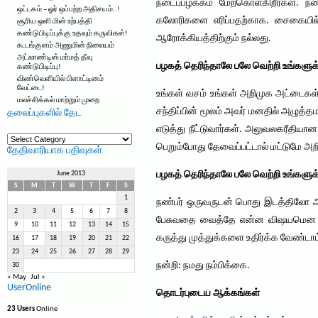
நடைப்பழக்கம் மேற்கொள்கிறீர்கள். நன
ஒட்டகம் – ஓர் ஒப்பற்ற அதிசயம்..!
கலோரிகளை எரிப்பதற்காக. சைகையில் 
சூரிய ஒளி மின் உற்பத்தி
கண்டுபிடிப்புக்கு உதவும் கருவிகள்!
ஆரோக்கியத்திற்கும் நல்லது.
கூடங்குளம் அணுமின் நிலையம்
அட்லாண்டிஸ் மர்மத் தீவு
பழகத் தெரிந்தாலே பலே வெற்றி உங்களுக்கு
கண்டுபிடிப்பு!
விண்வெளியில் பிளாட்டினம்
வேட்டை!
உங்கள் வசம் உங்கள் அறிமுக அட்டைகள
மலச்சிக்கல் மாற்றும் முறை
சந்திப்பின் மூலம் அவர் மனதில் அழுத்
தலைப்புகளில் தேட
எடுத்து நீட்டுவார்கள். அலுவலகரீதியா
தலைப்புகளில்
தேட
பெறும்போது தேவைப்பட்டால் மட்டுமே 
தேதிவாரியாக பதிவுகள்
பழகத் தெரிந்தாலே பலே வெற்றி உங்களுக்கு
June 2013
S
M
T
W
T
F
S
1
நண்பர் ஒருவருடன் பொது இடத்திலோ அ
2
3
4
5
6
7
8
பேசுவதை வைத்தே என்ன விஷயமென யூகி
9
10
11
12
13
14
15
கருத்து முத்துக்களை உதிர்க்க வேண்டாம்
16
17
18
19
20
21
22
23
24
25
26
27
28
29
நன்றி: நமது நம்பிக்கை.
30
« May
Jul »
UserOnline
தொடர்புடைய ஆக்கங்கள்
23 Users
Online