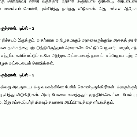
்கு தெரிந்தவர் எதிரே வருகிறார். உற்சாக மிகுதியால் ஓரங்கட்டி அரட்டை
வணக்கம் சொல்லி, புன்சிரித்து நகர்ந்து விடுங்கள். அது, உங்கள் ஆரோ
த்தான்.. டிப்ஸ் – 2
் நிச்சயம் இருக்கும். அதற்காக அறிமுகமாகும் அனைவருக்குமே அதைத் தர வ
தமான தாக்கத்தை ஏற்படுத்தியிருந்தால் அவராகவே கேட்டுப் பெறுவார். பலரும், 
ன சந்திப்பு களில் மட்டும் உடனே அறிமுக அட்டையைத் தரலாம். சம்பிரதாய மற்
அறிமுக அட்டையைக் கொடுங்கள்.
த்தான்.. டிப்ஸ் – 3
ல்லது அவருடைய அலுவலகத்திலோ பேசிக் கொண்டிருக்கிறீர்கள். அவருக்குத
த்து விடுகிறீர்கள். அவர் போனை வைத்ததும் முந்திரிக்கொட்டை போல் மு
. இது நம்மைப் பற்றி மிகவும் தவறான அபிப்பிராயத்தை ஏற்படுத்தும்.