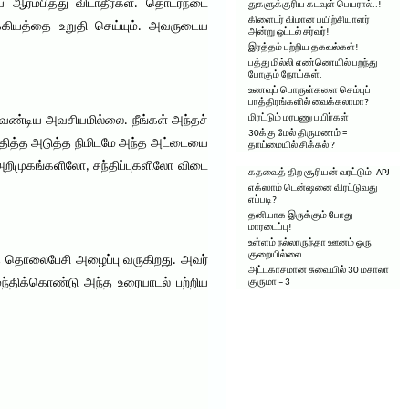
யை ஆரம்பித்து விடாதீர்கள். தொடர்நடை
துகளுக்குரிய கடவுள் பெயரால்..!
கிளைடர் விமான பயிற்சியாளர்
க்கியத்தை உறுதி செய்யும். அவருடைய
அன்று ஓட்டல் சர்வர்!
இரத்தம் பற்றிய தகவல்கள்!
பத்து மில்லி எண்ணெயில் பறந்து
போகும் நோய்கள்.
உணவுப் பொருள்களை செம்புப்
பாத்திரங்களில் வைக்கலாமா?
மிரட்டும் மரபணு பயிர்கள்
ேண்டிய அவசியமில்லை. நீங்கள் அந்தச்
30க்கு மேல் திருமணம் =
சந்தித்த அடுத்த நிமிடமே அந்த அட்டையை
தாய்மையில் சிக்கல் ?
ற அறிமுகங்களிலோ, சந்திப்புகளிலோ விடை
கதவைத் திற சூரியன் வரட்டும் -APJ
எக்ஸாம் டென்ஷனை விரட்டுவது
எப்படி?
தனியாக இருக்கும் போது
மாரடைப்பு!
உள்ளம் நல்லாருந்தா ஊனம் ஒரு
குறையில்லை
் தொலைபேசி அழைப்பு வருகிறது. அவர்
அட்டகாசமான சுவையில் 30 மசாலா
ந்திக்கொண்டு அந்த உரையாடல் பற்றிய
குருமா – 3