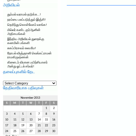
அறிவியல்
தும்மல் வராமல் தடுக்க…!
நரம்பை பலப்படுத்தும் இஞ்சி!
தெரிந்து கொள்வோம் வாங்க!
மில்லர் கண்ட குர்ஆனின்
அதிசயங்கள்
இந்திய அறிவியல் துறைக்கு
கலாமின் பங்களி
சுகப்பிரசவம் சுலபமே!
நோபல் விஞ்ஞானி வெங்கட்ராமன்
ராமகிருஷ்ணன்
கிளைடர் விமான பயிற்சியாளர்
அன்று ஓட்டல் சர்வர்!
தலைப்புகளில் தேட
தலைப்புகளில்
தேட
தேதிவாரியாக பதிவுகள்
November 2013
S
M
T
W
T
F
S
1
2
3
4
5
6
7
8
9
10
11
12
13
14
15
16
17
18
19
20
21
22
23
24
25
26
27
28
29
30