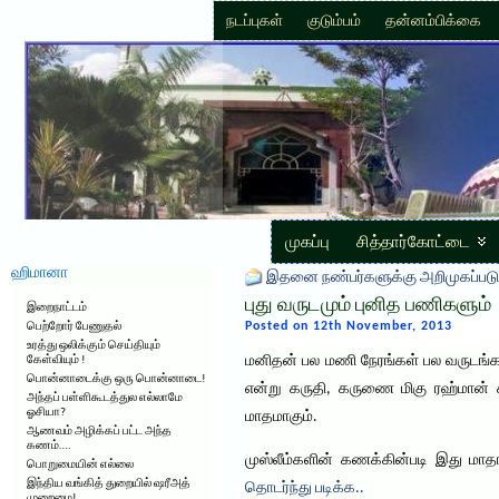
நடப்புகள்
குடும்பம்
தன்னம்பிக்கை
முகப்பு
சித்தார்கோட்டை
ஹிமானா
இதனை நண்பர்களுக்கு அறிமுகப்படு
புது வருடமும் புனித பணிகளும்
இறைநாட்டம்
Posted on 12th November, 2013
பெற்றோர் பேணுதல்
உரத்து ஒலிக்கும் செய்தியும்
மனிதன் பல மணி நேரங்கள் பல வருடங்
கேள்வியும் !
பொன்னாடைக்கு ஒரு பொன்னாடை!
என்று கருதி, கருணை மிகு ரஹ்மான் 
அந்தப் பள்ளிகூடத்துல எல்லாமே
ஓசியா?
மாதமாகும்.
ஆணவம் அழிக்கப் பட்ட அந்த
கணம்….
முஸ்லீம்களின் கணக்கின்படி இது மா
பொறுமையின் எல்லை
இந்திய வங்கித் துறையில் ஷரீஅத்
தொடர்ந்து படிக்க..
முறைமை!