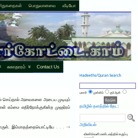
சிறுகதைகள்
பொதுவானவை
வீடியோ
சுகாதாரம்
Contact Us
Hadeeths/Quran Search
புகாரி
முஸ்லிம்
குர்ஆன்
ில் செய்தால் அவைகளை அடைய முடியும்
தமிழில் தளத்தில் தேட:
் எம்மை எதிர்நோக்குகின்ற முஹர்ரம்
அறிவியல்
 பொருள். இம்மாதத்தையொட்டியே
. . . →
விண்வெளி மண்டலத்தில் கறுப்பு