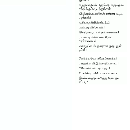
துவாரம்
சிறுநீரை நீண்ட நேரம் அடக்குவதால்
சந்திக்கும் ஆபத்துக்கள்
நீரிழிவு நோயாளிகள் உண்ண கூடிய
பழங்கள்!
சூரிய ஒளி மின் உற்பத்தி
மண்புழு விஞ்ஞானி!
ஆரஞ்சு பழம் என்றால் சும்மாவா?
முட்டையும் கொலஸ்டரோல்
பிரச்சனையும்
கொழுப்பைக் குறைக்க ஒரு டஜன்
டிப்ஸ்!
தெரிந்து கொள்வோம் வாங்க!
பயனுள்ள வீட்டுக் குறிப்புகள்…!
பிளேஸ்மென்ட் ஏமாற்றம்!
Coaching to Muslim students
இலக்கை நிர்ணயித்து அடைதல்
எப்படி?