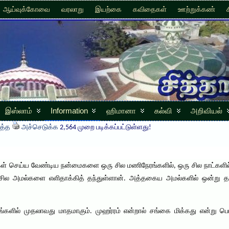
ஆய்வுக்கோவை
வரலாறு
இயற்கை
கவிதைகள்
ஊற்றுக்கண்
இஸ்லாம்
Information
ஹிமானா
கல்வி
அறிவியல்
த்த
அச்செடுக்க
2,564 முறை படிக்கப்பட்டுள்ளது!
கள் செய்ய வேண்டிய நன்மைகளை ஒரு சில மணிநேரங்களில், ஒரு சில நாட்கள
சில அமல்களை எளிதாக்கித் தந்துள்ளான். அத்தகைய அமல்களில் ஒன்று தான
தங்களில் முதலாவது மாதமாகும். முஹர்ரம் என்றால் சங்கை மிக்கது என்று