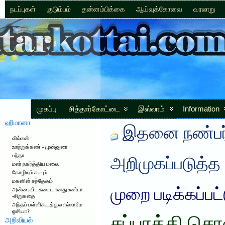
நடப்புகள்
குடும்பம்
தன்னம்பிக்கை
ஆய்வுக்கோவை
வரலாறு
முகப்பு
சித்தார்கோட்டை
இஸ்லாம்
Information
ஹிமானா
இதனை நண்பர்
வில்லன்
ஊற்றுக்கண் – முன்னுரை
பந்தா
அறிமுகப்படுத்த
மலர் நகர்த்திய மலை..
கோழியும் கூவும்
மகனின் சந்தேகம்
முறை படிக்கப்பட
அன்பைவிட சுவையானது உண்டா
-சிறுகதை
அந்தப் பள்ளிகூடத்துல எல்லாமே
ஓசியா?
அறிவியல்