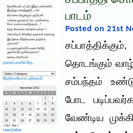
சப்பாத்தி சொ
தேனீக்கள் மட்டும் இந்த மண்ணில்
இருந்து மறைந்துவிட்டால்!
பாடம்
கோளை விழுங்கும் சூரியன்
பார்வை குறைபாட்டை கண்ணாடி
போடாமல் சமாளித்தால்…?
Posted on 21st 
ரத்த சோகை என்றால் என்ன ?
பிளாஸ்டிக் (Plastic) உருவான வரலாறு
இயற்கை சீற்றங்களை தடுக்க
சப்பாத்திக்
முடியுமா?
டீ முதல் ஐஸ்க்ரீம் வரை சீனித்
துளசியில் ருசிக்கலாமா?
உணவு அரசியல்!
தொடங்கும் வாழ
தலைப்புகளில் தேட
தலைப்புகளில்
தேட
தேதிவாரியாக பதிவுகள்
சம்பந்தம் உண்ட
November 2013
S
M
T
W
T
F
S
போட படிப்பவர்
1
2
3
4
5
6
7
8
9
10
11
12
13
14
15
16
வேண்டிய முக்
17
18
19
20
21
22
23
24
25
26
27
28
29
30
« Oct
Dec »
UserOnline