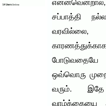
என்னவென்றால்,
14 Users
Online
சப்பாத்தி நல்
வரவில்ல
காரணத்துக்
போடுவதையே வ
ஒவ்வொரு முறை
வரும். இதே
வாழ்க்கையை ஆர