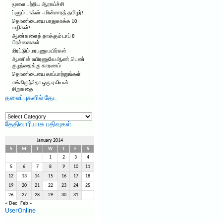
மூளை பற்றிய ஆராய்ச்சி
ப்ளூம் பாக்ஸ் – மின்சாரத் தமிழர்!
தொண்டையை பாதுகாக்க 10
வழிகள்!
ஆண்களைத் தாக்கும் டாப் 8
பிரச்னைகள்
மிரட்டும் மரபணு பயிர்கள்
ஆணின் உயிரணுவே ஆண்,பெண்
குழந்தைக்கு காரணம்
தொண்டையை காப்பாற்றுங்கள்
எங்கிருந்தோ ஒரு ஏலியன் –
சிறுகதை
தலைப்புகளில் தேட
தலைப்புகளில்
தேட
தேதிவாரியாக பதிவுகள்
January 2014
S
M
T
W
T
F
S
1
2
3
4
5
6
7
8
9
10
11
12
13
14
15
16
17
18
19
20
21
22
23
24
25
26
27
28
29
30
31
« Dec
Feb »
UserOnline