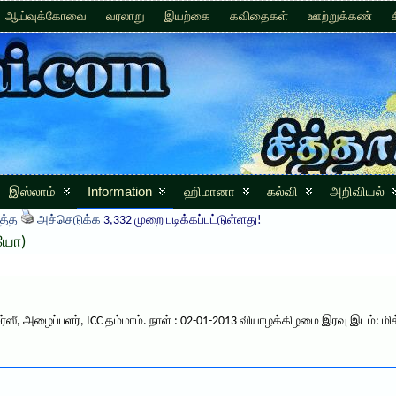
ஆய்வுக்கோவை
வரலாறு
இயற்கை
கவிதைகள்
ஊற்றுக்கண்
இஸ்லாம்
Information
ஹிமானா
கல்வி
அறிவியல்
த்த
அச்செடுக்க
3,332 முறை படிக்கப்பட்டுள்ளது!
ியோ)
ீ, அழைப்பளர், ICC தம்மாம். நாள் : 02-01-2013 வியாழக்கிழமை இரவு இடம்: மிக்