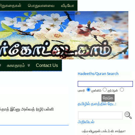
சிறுகதைகள்
பொதுவானவை
வீடியோ
சுகாதாரம்
Contact Us
Hadeeths/Quran Search
புகாரி
முஸ்லிம்
குர்ஆன்
தமிழில் தளத்தில் தேட:
தாத் இப்னு அஸ்வத் (ரழி) பள்ளி
அறிவியல்
பத்ம விபூஷன் டாக்டர் வி. சாந்தா!