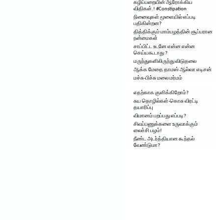
கழிப்பறையின் ஆரோக்கிய
விதிகள்.! #Constipation
நினைவுகள் மூளையில் எப்படி
பதிகின்றன?
தித்திக்கும் மாம்பழத்தின் சூப்பரான
நன்மைகள்
சாப்பிட்ட உடனே என்ன என்ன
செய்யகூடாது ?
மருந்துகளிலிருந்து விடுதலை
ஆக்க மேதை தாமஸ் ஆல்வா எடிசன்
மச்சு-பிச்சு மலை மர்மம்
எதற்காக குளிக்கிறோம்?
சுய தொழில்கள்-கொசு விரட்டி
தயாரிப்பு
விமானம் பறப்பது எப்படி?
சிவப்பணுக்களை உருவாக்கும்
லைச்சி பழம்!
நீண்ட அடர்த்தியான கூந்தல்
வேண்டுமா?