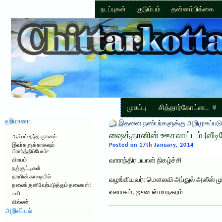
நடப்புகள்
குடும்பம்
தன்னம்பிக்கை
முகப்பு
சித்தார்கோட்டை
ஹிமானா
இதனை நண்பர்களுக்கு அறிமுகப்படு
ஷைத்தானின் ஊசலாட்டம் (வீட
ஆல்பம் தந்த ஞானம்
Posted on 17th January, 2014
இவர்களுக்காகவும்
பிரார்த்திப்போம்!
வாராந்திர பயான் நிகழ்ச்சி
விரயம்
நஞ்சூட்டிகள்
தாயின் காலடியில்
வழங்கியவர்: மௌலவி அப்துல் அஸீஸ் முர்ஸ
தலைக்குனிவேற்படுத்தும் தலைகள்!
வளாகம், ஜுபைல் மாநகரம்
வலி
வில்லன்
அறிவியல்