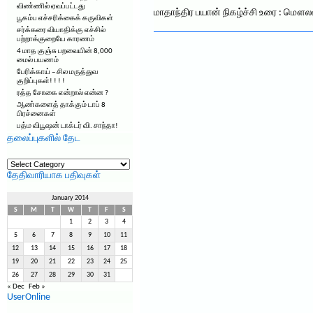
விண்ணில் ஏவப்பட்டது
மாதாந்திர பயான் நிகழ்ச்சி உரை : மௌலவ
பூகம்ப எச்சரிக்கைக் கருவிகள்
சர்க்கரை வியாதிக்கு எச்சில்
பற்றாக்குறையே காரணம்
4 மாத குஞ்சு பறவையின் 8,000
மைல் பயணம்
பேரிக்காய் – சில மருத்துவ
குறிப்புகள்! ! ! !
ரத்த சோகை என்றால் என்ன ?
ஆண்களைத் தாக்கும் டாப் 8
பிரச்னைகள்
பத்ம விபூஷன் டாக்டர் வி. சாந்தா!
தலைப்புகளில் தேட
தலைப்புகளில்
தேட
தேதிவாரியாக பதிவுகள்
January 2014
S
M
T
W
T
F
S
1
2
3
4
5
6
7
8
9
10
11
12
13
14
15
16
17
18
19
20
21
22
23
24
25
26
27
28
29
30
31
« Dec
Feb »
UserOnline