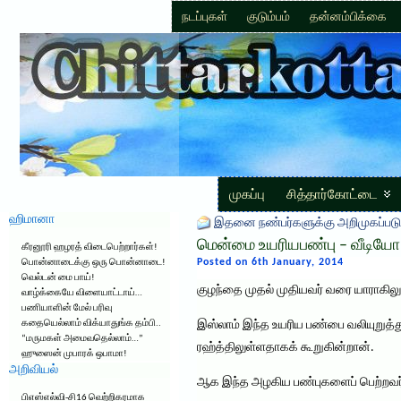
நடப்புகள்
குடும்பம்
தன்னம்பிக்கை
முகப்பு
சித்தார்கோட்டை
ஹிமானா
இதனை நண்பர்களுக்கு அறிமுகப்படு
மென்மை உயரியபண்பு – வீடியோ
கீரனூரி ஹழரத் விடைபெற்றார்கள்!
Posted on 6th January, 2014
பொன்னாடைக்கு ஒரு பொன்னாடை!
வெல்டன் மை பாய்!
குழந்தை முதல் முதியவர் வரை யாராகிலு
வாழ்க்கையே விளையாட்டாய்…
பணியாளின் மேல் பரிவு
கதையெல்லாம் விக்யாதுங்க தம்பி..
இஸ்லாம் இந்த உயரிய பண்பை வலியுறுத்த
“மருமகள் அமைவதெல்லாம்…”
ரஹ்த்திலுள்ளதாகக் கூறுகின்றான்.
ஹுஸைன் முபாரக் ஒபாமா!
அறிவியல்
ஆக இந்த அழகிய பண்புகளைப் பெற்றவர்
பிஎஸ்எல்வி-சி16 வெற்றிகரமாக