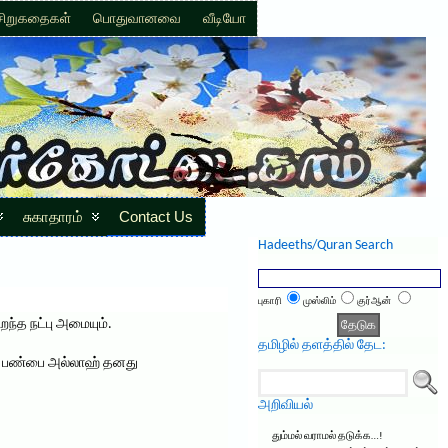
சிறுகதைகள்
பொதுவானவை
வீடியோ
சுகாதாரம்
Contact Us
Hadeeths/Quran Search
புகாரி
முஸ்லிம்
குர்ஆன்
ந்த நட்பு அமையும்.
தமிழில் தளத்தில் தேட:
ந்த பண்பை அல்லாஹ் தனது
அறிவியல்
தும்மல் வராமல் தடுக்க…!