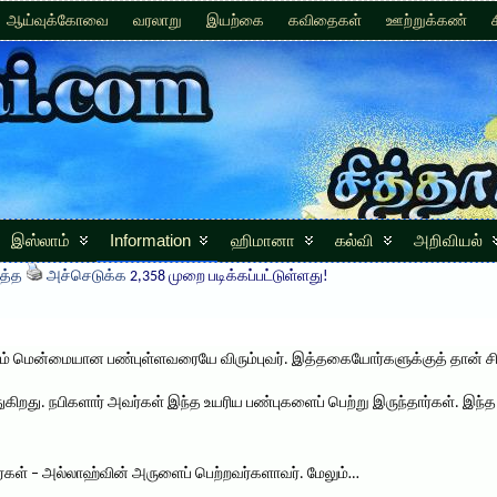
ஆய்வுக்கோவை
வரலாறு
இயற்கை
கவிதைகள்
ஊற்றுக்கண்
இஸ்லாம்
Information
ஹிமானா
கல்வி
அறிவியல்
த்த
அச்செடுக்க
2,358 முறை படிக்கப்பட்டுள்ளது!
ம் மென்மையான பண்புள்ளவரையே விரும்புவர். இத்தகையோர்களுக்குத் தான் சிற
ுகிறது. நபிகளார் அவர்கள் இந்த உயரிய பண்புகளைப் பெற்று இருந்தார்கள். இ
கள் – அல்லாஹ்வின் அருளைப் பெற்றவர்களாவர். மேலும்…