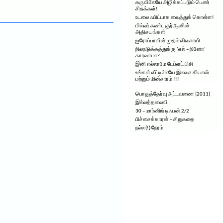
கருவிலேயே அழிக்கப்படும் பெண்
.
சிசுக்கள்!
உடலை ஃபிட்டாக வைத்துக் கொள்ள!
மில்லர் கண்ட குர்ஆனின்
அதிசயங்கள்
ஐரோப்பாவின் முதல் விவசாயி
நிலநடுக்கத்துக்கு ‘எல் – நினோ’
காரணமா?
இனி எல்லாமே டேப்ளட் பிசி
உங்கள் வீட்டிலேயே இலவச கியாஸ்
மற்றும் மின்சாரம் !!!
பொதுத்தேர்வு அட்டவணை (2011)
இல்லத்தலைவி
30 – மார்னிங் டிஃபன் 2/2
பிச்சைக்காரன் – சிறுகதை
நல்ல(!) நேரம்