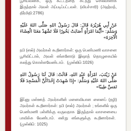
பூசியவலாக, ஒரு கூட்டத்தை கடந்து செல்வாளாக
இருந்தால் அவள் அப்படிப்பட்டவள். (விபச்சாரி) (அஹ்மத்,
திர்மிதி:2786)
عَنْ أَبِي هُرَيْرَةَ قَالَ: قَالَ رَسُولُ اللهِ صَلَّى اللهُ عَلَيْهِ
وَسَلَّمَ: «أَيُّمَا امْرَأَةٍ أَصَابَتْ بَخُورًا فَلَا تَشْهَدْ مَعَنَا الْعِشَاءَ
الْآخِرَةَ»
நபி (ஸல்) அவர்கள் கூறினார்கள்: ஒரு பெண்மணி வாசனை
பூசிவிட்டால், அவள் எங்களோடு இஷாத் தொழுகையில்
கலந்து கொள்ளவேண்டாம். (முஸ்லிம்:1026)
عَنْ زَيْنَبَ، امْرَأَةِ عَبْدِ اللهِ، قَالَتْ: قَالَ لَنَا رَسُولُ اللهِ
صَلَّى اللهُ عَلَيْهِ وَسَلَّمَ: «إِذَا شَهِدَتْ إِحْدَاكُنَّ الْمَسْجِدَ فَلَا
تَمَسَّ طِيبًا»
இப்னு மஸ்ஊத் அவர்களின் மனைவியான ஸைனப் (றழி)
அவர்கள் கூறினார்கள்: நபி (ஸல்) அவர்கள் ; உங்களில் ஒரு
பெண்மணி பள்ளிக்கு வருவதாக இருந்தால் வாசனையை
பாவிக்க வேண்டாம். என்று எங்களுக்கு கூறினார்கள்.
(முஸ்லிம்: 1025)