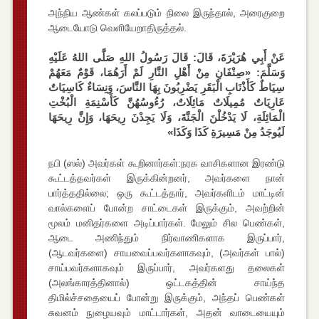
அந்நிய ஆண்கள் கலப்படும் நிலை இருந்தால், அரைகுறை
ஆடையோடு வெளியேறாதிருத்தல்.
عَنْ أَبِي هُرَيْرَةَ، قَالَ: قَالَ رَسُولُ اللهِ صَلَّى اللهُ عَلَيْهِ
وَسَلَّمَ: «صِنْفَانِ مِنْ أَهْلِ النَّارِ لَمْ أَرَهُمَا، قَوْمٌ مَعَهُمْ
سِيَاطٌ كَأَذْنَابِ الْبَقَرِ يَضْرِبُونَ بِهَا النَّاسَ، وَنِسَاءٌ كَاسِيَاتٌ
عَارِيَاتٌ مُمِيلَاتٌ مَائِلَاتٌ، رُءُوسُهُنَّ كَأَسْنِمَةِ الْبُخْتِ
الْمَائِلَةِ، لَا يَدْخُلْنَ الْجَنَّةَ، وَلَا يَجِدْنَ رِيحَهَا، وَإِنَّ رِيحَهَا
لَيُوجَدُ مِنْ مَسِيرَةِ كَذَا وَكَذَا»
நபி (ஸல்) அவர்கள் கூறினார்கள்:நரக வாசிகளான இரண்டு
கூட்டத்தவர்கள் இருக்கின்றனர், அவர்களை நான்
பார்த்ததில்லை; ஒரு கூட்டத்தார், அவர்களிடம் மாட்டின்
வால்களைப் போன்ற சாட்டைகள் இருக்கும், அவற்றின்
மூலம் மனிதர்களை அடிப்பார்கள். மேலும் சில பெண்கள்,
ஆடை அணிந்தும் நிர்வாணிகளாக இருப்பார்,
(ஆடவர்களை) சாயவைப்பவர்களாகவும், (அவர்கள் பால்)
சாய்பவர்களாகவும் இருப்பார், அவர்களது தலைகள்
(அலங்காரத்தினால்) ஒட்டகத்தின் சாய்ந்த
திமில்ச்சதையைப் போன்று இருக்கும், அந்தப் பெண்கள்
சுவனம் நுழையவும் மாட்டார்கள், அதன் வாடையையும்