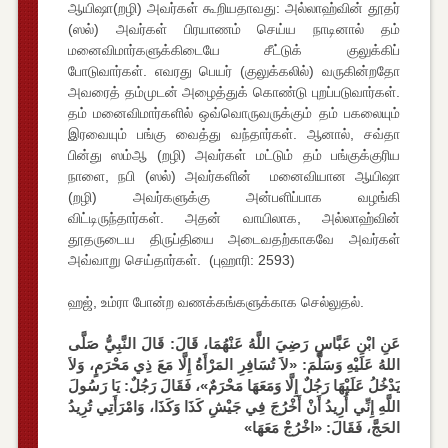
ஆயிஷா(றழி) அவர்கள் கூறியதாவது: அல்லாஹ்வின் தூதர்
(ஸல்) அவர்கள் பிரயாணம் செய்ய நாடினால் தம்
மனைவிமார்களுக்கிடையே சீட்டுக் குலுக்கிப்
போடுவார்கள். எவரது பெயர் (குலுக்கலில்) வருகின்றதோ
அவரைத் தம்முடன் அழைத்துக் கொண்டு புறப்படுவார்கள்.
தம் மனைவிமார்களில் ஒவ்வொருவருக்கும் தம் பகலையும்
இரவையும் பங்கு வைத்து வந்தார்கள். ஆனால், சவ்தா
பின்து ஸம்ஆ (றழி) அவர்கள் மட்டும் தம் பங்குக்குரிய
நாளை, நபி (ஸல்) அவர்களின் மனைவியான ஆயிஷா
(றழி) அவர்களுக்கு அன்பளிப்பாக வழங்கி
விட்டிருந்தார்கள். அதன் வாயிலாக, அல்லாஹ்வின்
தூதருடைய திருப்தியை அடைவதற்காகவே அவர்கள்
அவ்வாறு செய்தார்கள். (புஹாரி: 2593)
ஹஜ், உம்ரா போன்ற வணக்கங்களுக்காக செல்லுதல்.
عَنِ ابْنِ عَبَّاسٍ رَضِيَ اللَّهُ عَنْهُمَا، قَالَ: قَالَ النَّبِيُّ صَلَّى
اللهُ عَلَيْهِ وَسَلَّمَ: «لاَ تُسَافِرِ المَرْأَةُ إِلَّا مَعَ ذِي مَحْرَمٍ، وَلاَ
يَدْخُلُ عَلَيْهَا رَجُلٌ إِلَّا وَمَعَهَا مَحْرَمٌ»، فَقَالَ رَجُلٌ: يَا رَسُولَ
اللَّهِ إِنِّي أُرِيدُ أَنْ أَخْرُجَ فِي جَيْشِ كَذَا وَكَذَا، وَامْرَأَتِي تُرِيدُ
الحَجَّ، فَقَالَ: «اخْرُجْ مَعَهَا»