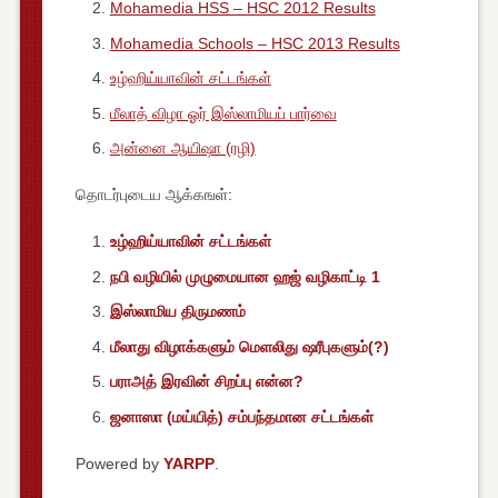
Mohamedia HSS – HSC 2012 Results
Mohamedia Schools – HSC 2013 Results
உழ்ஹிய்யாவின் சட்டங்கள்
மீலாத் விழா ஓர் இஸ்லாமியப் பார்வை
அன்னை ஆயிஷா (ரழி)
தொடர்புடைய ஆக்கஙள்:
உழ்ஹிய்யாவின் சட்டங்கள்
நபி வழியில் முழுமையான ஹஜ் வழிகாட்டி 1
இஸ்லாமிய திருமணம்
மீலாது விழாக்களும் மெளலிது ஷரீபுகளும்(?)
பராஅத் இரவின் சிறப்பு என்ன?
ஜனாஸா (மய்யித்) சம்பந்தமான சட்டங்கள்
Powered by
YARPP
.