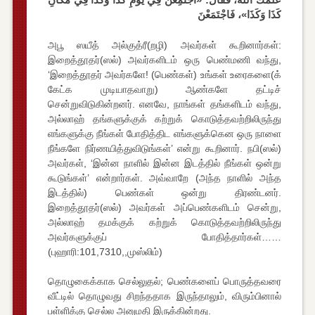
كَذَا وَكَذَا»، فَاجْتَمَعْنَ
அபூ ஸயீத் அல்குத்ரீ(றழி) அவர்கள் கூறினார்கள்:
இறைத்தூதர்(ஸல்) அவர்களிடம் ஒரு பெண்மணி வந்து,
‘இறைத்தூதர் அவர்களே! (பெண்கள்) உங்கள் உரைகளை(க்
கேட்க முடியாதவாறு) ஆண்களே தட்டிச்
சென்றுவிடுகின்றனர். எனவே, நாங்கள் தங்களிடம் வந்து,
அல்லாஹ் தங்களுக்குக் கற்றுக் கொடுத்தவற்றிலிருந்து
எங்களுக்கு நீங்கள் போதித்திட எங்களுக்கென ஒரு நாளை
நீங்களே நிர்ணயித்துவிடுங்கள்’ என்று கூறினார். நபி(ஸல்)
அவர்கள், ‘இன்ன நாளில் இன்ன இடத்தில் நீங்கள் ஒன்று
கூடுங்கள்’ என்றார்கள். அவ்வாறே (அந்த நாளில் அந்த
இடத்தில்) பெண்கள் ஒன்று திரண்டனர்.
இறைத்தூதர்(ஸல்) அவர்கள் அப்பெண்களிடம் சென்று,
அல்லாஹ் தமக்குக் கற்றுக் கொடுத்தவற்றிலிருந்து
அவர்களுக்குப் போதித்தார்கள்……
(புஹாரி:101,7310,,முஸ்லிம்)
தொழுகைக்காக செல்லுதல்; பெண்களைப் பொருத்தவரை
வீட்டில் தொழுவது சிறந்ததாக இருந்தாலும், விரும்பினால்
பள்ளிக்கு செல்ல அனுமதி இருக்கின்றது.