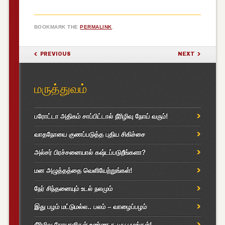
BOOKMARK THE
PERMALINK
.
POST NAVIGATION
PREVIOUS
NEXT
மருத்துவம்
பரோட்டா அதிகம் சாப்பிட்டால் நீரிழிவு நோய் வரும்!
வாதநோயை குணப்படுத்த புதிய சிகிச்சை
அல்சர் பிரச்சனையால் கஷ்டப்படுறீங்களா?
மன அழுத்தத்தை வெளியேற்றுங்கள்!
நேர் சிந்தனையும் உடல் நலமும்
இது பழம் மட்டுமல்ல.. பலம் – வாழைப்பழம்
நீரிழிவு நோயாளிகள் உண்ண கூடிய பழங்கள்!