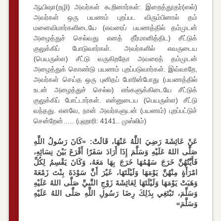
ஆயிஷா(றழி) அவர்கள் கூறினார்கள்: இறைத்தூதர்(ஸல்)
அவர்கள் ஒரு பயணம் புறப்பட விரும்பினால் தம்
மனைவிமார்களிடையே (எவரைப் பயணத்தில் தம்முடன்
அழைத்துச் செல்வது எனத் தீர்மானித்திட) சீட்டுக்
குலுக்கிப் போடுவார்கள். அவர்களில் எவருடைய
(பெயருள்ள) சீட்டு வருகிறதோ அவரைத் தம்முடன்
அழைத்துக் கொண்டு பயணம் புறப்படுவார்கள். இவ்வாறே,
அவர்கள் செய்த ஒரு புனிதப் போரின்போது (பயணத்தில்
உடன் அழைத்துச் செல்ல) எங்களுக்கிடையே சீட்டுக்
குலுக்கிப் போட்டார்கள். என்னுடைய (பெயருள்ள) சீட்டு
வந்தது. எனவே, நான் அவர்களுடன் (பயணம்) புறப்பட்டுச்
சென்றேன்….. (புஹாரி: 4141.. முஸ்லிம்)
عَنْ عَائِشَةَ رَضِيَ اللَّهُ عَنْهَا، قَالَتْ: «كَانَ رَسُولُ اللَّهِ
صَلَّى اللهُ عَلَيْهِ وَسَلَّمَ إِذَا أَرَادَ سَفَرًا أَقْرَعَ بَيْنَ نِسَائِهِ،
فَأَيَّتُهُنَّ خَرَجَ سَهْمُهَا خَرَجَ بِهَا مَعَهُ، وَكَانَ يَقْسِمُ لِكُلِّ
امْرَأَةٍ مِنْهُنَّ يَوْمَهَا وَلَيْلَتَهَا، غَيْرَ أَنَّ سَوْدَةَ بِنْتَ زَمْعَةَ
وَهَبَتْ يَوْمَهَا وَلَيْلَتَهَا لِعَائِشَةَ زَوْجِ النَّبِيِّ صَلَّى اللهُ عَلَيْهِ
وَسَلَّمَ، تَبْتَغِي بِذَلِكَ رِضَا رَسُولِ اللَّهِ صَلَّى اللهُ عَلَيْهِ
وَسَلَّمَ»