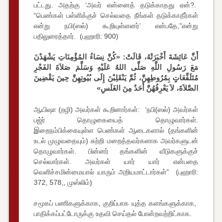
பட்டது. அதற்கு ‘அவர் என்னைத் தடுக்காதது ஏன்?.
“பெண்கள் பள்ளிக்குச் செல்வதை நீங்கள் தடுக்காதீர்கள்
என்று நபி(ஸல்) கூறியுள்ளனர்’ என்பதே,”என்று
பதிலுரைத்தார். (புஹாரி: 900)
أَنَّ عَائِشَةَ أَخْبَرَتْهُ، قَالَتْ: «كُنَّ نِسَاءُ المُؤْمِنَاتِ يَشْهَدْنَ
مَعَ رَسُولِ اللَّهِ صَلَّى اللهُ عَلَيْهِ وَسَلَّمَ صَلاَةَ الفَجْرِ
مُتَلَفِّعَاتٍ بِمُرُوطِهِنَّ، ثُمَّ يَنْقَلِبْنَ إِلَى بُيُوتِهِنَّ حِينَ يَقْضِينَ
الصَّلاَةَ، لاَ يَعْرِفُهُنَّ أَحَدٌ مِنَ الغَلَسِ»
ஆயிஷா (றழி) அவர்கள் கூறினார்கள்: ‘நபி(ஸல்) அவர்கள்
பஜ்ர் தொழுகையைத் தொழுவார்கள்.
இறைநம்பிக்கையுள்ள பெண்கள் ஆடைகளால் (தங்களின்
உடல் முழுவதையும்) சுற்றி மறைத்தவர்களாக அவர்களுடன்
தொழுவார்கள். பின்னர் தங்களின் வீடுகளுக்குச்
செல்வார்கள். அவர்கள் யார் யார் என்பதை
வெளிச்சமின்மையால் யாரும் அறியமாட்டார்கள்” (புஹாரி:
372, 578,, முஸ்லிம்)
சமூகப் பணிகளுக்காக, குறிப்பாக யுத்த களங்களுக்காக,
பாதிக்கப்பட்டோருக்கு உதவி செய்தல் போன்றவற்றிட்காக.