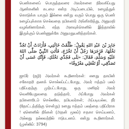
பெண்களைப் பொருத்தவரை அவர்களை நிர்வகிப்பது
ஆண்களின் கடமை என்ற அடிப்படையில், உழைத்துக்
கொடுக்க யாரும் இல்லை என்று வரும் பொது ஒரு பெண்
உழைப்புக்காக செல்வதை நபிகளார் அங்கீகரித்து, அனுமதி
வழங்கினார்கள். எந்த அளவுக்கெனில் இத்தாவில்
இருக்கும் பெண்ணுக்கே அனுமதுயளித்தார்கள்.
جَابِرَ بْنَ عَبْدِ اللهِ يَقُولُ: طُلِّقَتْ خَالَتِي، فَأَرَادَتْ أَنْ تَجُدَّ
نَخْلَهَا، فَزَجَرَهَا رَجُلٌ أَنْ تَخْرُجَ، فَأَتَتِ النَّبِيَّ صَلَّى اللهُ
عَلَيْهِ وَسَلَّمَ، فَقَالَ: «بَلَى فَجُدِّي نَخْلَكِ، فَإِنَّكِ عَسَى أَنْ
تَصَدَّقِي، أَوْ تَفْعَلِي مَعْرُوفًا»
ஜாபிர் (றழி) அவர்கள் கூறினார்கள்: எனது தாயின்
சகோதரி தலாக் சொல்லப்பட்டபோது, அவர் ஈத்தம் பலம்
பறிப்பதற்கு முற்பட்டபோது, ஒரு மனிதர் அவர்
வெளியேறுவதை தடுத்தார், அப்போது அவர்கள்
நபிகளாரிடம் செல்லவே, நபியவர்கள்; அப்படியல்ல, நீர்
(தோட்டத்திற்கு சென்று) உனது ஈத்தம் பலத்தை பறிப்பீராக
! ஏனெனில் நீங்கள் (அதன் மூலம்) சதகா செய்யலாம்,
அல்லது நல்லவற்றில் ஈடுபடலாம். என்று கூறினார்கள்.
(முஸ்லிம்: 3794)