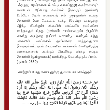
பக்ர்(றழி) அவர்களையும் உம்மு சுலைம்(றழி) அவர்களையும்
கண்டேன். அப்போது அவர்கள் இருவரும் (தண்ணீர்
நிரம்பிய) தோல் பைகளைத் தம் முதுகுகளில் சுமந்து
கொண்டு வேக வேகமாக நடந்து (சென்று காயமுற்று
வீழ்ந்து கிடக்கும்) மக்களின் வாய்களில் தண்ணீரை
ஊற்றுவதும் பிறகு (தண்ணீர் காலியானதும்) திரும்பிச்
சென்று அவற்றை நிரப்பிக் கொண்டு, மீண்டும் வந்து
மக்களின் வாய்களில் தண்ணீரை ஊற்றுவதுமாக
இருந்தார்கள். நான் அவர்களின் கால்களில் அணிந்திருந்த
தண்டைகளைப் பார்க்கும் அளவிற்கு வரிந்து கட்டிக்
கொண்டு (மும்முரமாகப்) பணிபுரிந்து கொண்டிருந்தார்கள்.
(புஹாரி: 2880)
பணத்தின் போது கணவனுக்கு துணையாக செல்லுதல்.
عَنْ عَائِشَةَ رَضِيَ اللَّهُ عَنْهَا، زَوْجِ النَّبِيِّ صَلَّى اللهُ عَلَيْهِ
وَسَلَّمَ: كَانَ رَسُولُ اللَّهِ صَلَّى اللهُ عَلَيْهِ وَسَلَّمَ إِذَا أَرَادَ
سَفَرًا أَقْرَعَ بَيْنَ أَزْوَاجِهِ، فَأَيُّهُنَّ خَرَجَ سَهْمُهَا خَرَجَ بِهَا
رَسُولُ اللَّهِ صَلَّى اللهُ عَلَيْهِ وَسَلَّمَ مَعَهُ، قَالَتْ عَائِشَةُ:
فَأَقْرَعَ بَيْنَنَا فِي غَزْوَةٍ غَزَاهَا فَخَرَجَ فِيهَا سَهْمِي، ……