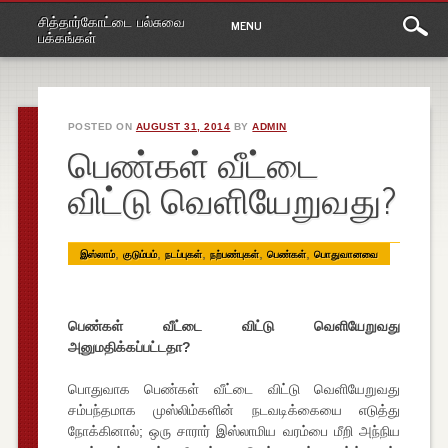
Main
Skip
சித்தார்கோட்டை பல்சுவை
MENU
to
menu
பக்கங்கள்
content
POSTED ON
AUGUST 31, 2014
BY
ADMIN
பெண்கள் வீட்டை
விட்டு வெளியேறுவது?
,
,
,
,
,
இஸ்லாம்
குடும்பம்
நடப்புகள்
நற்பண்புகள்
பெண்கள்
பொதுவானவை
பெண்கள் வீட்டை விட்டு வெளியேறுவது
அனுமதிக்கப்பட்டதா?
பொதுவாக பெண்கள் வீட்டை விட்டு வெளியேறுவது
சம்பந்தமாக முஸ்லிம்களின் நடவடிக்கையை எடுத்து
நோக்கினால்; ஒரு சாரார் இஸ்லாமிய வரம்பை மீறி அந்நிய