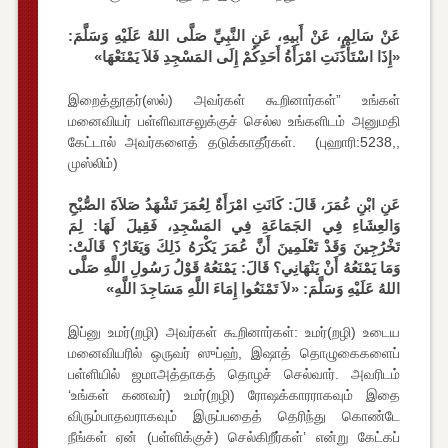
عَنْ سَالِمٍ، عَنْ أَبِيهِ، عَنِ النَّبِيِّ صَلَّى اللهُ عَلَيْهِ وَسَلَّمَ:
«إِذَا اسْتَأْذَنَتِ امْرَأَةُ أَحَدِكُمْ إِلَى المَسْجِدِ فَلاَ يَمْنَعْهَا»
இறைத்தூதர்(ஸல்) அவர்கள் கூறினார்கள்” உங்கள்
மனைவியர் பள்ளிவாசலுக்குச் செல்ல உங்களிடம் அனுமதி
கேட்டால் அவர்களைத் தடுக்காதீர்கள். (புஹாரி:5238,,
முஸ்லிம்)
عَنِ ابْنِ عُمَرَ، قَالَ: كَانَتِ امْرَأَةٌ لِعُمَرَ تَشْهَدُ صَلاَةَ الصُّبْحِ
وَالعِشَاءِ فِي الجَمَاعَةِ فِي المَسْجِدِ، فَقِيلَ لَهَا: لِمَ
تَخْرُجِينَ وَقَدْ تَعْلَمِينَ أَنَّ عُمَرَ يَكْرَهُ ذَلِكَ وَيَغَارُ؟ قَالَتْ:
وَمَا يَمْنَعُهُ أَنْ يَنْهَانِي؟ قَالَ: يَمْنَعُهُ قَوْلُ رَسُولِ اللَّهِ صَلَّى
اللهُ عَلَيْهِ وَسَلَّمَ: «لاَ تَمْنَعُوا إِمَاءَ اللَّهِ مَسَاجِدَ اللَّهِ»
இப்னு உமர்(றழி) அவர்கள் கூறினார்கள்: உமர்(றழி) உடைய
மனைவியரில் ஒருவர் ஸுப்ஹ், இஷாத் தொழுகைகளைப்
பள்ளியில் ஜமாஅத்தாகத் தொழச் செல்வார். அவரிடம்
‘உங்கள் கணவர்) உமர்(றழி) ரோஷக்காரராகவும் இதை
விரும்பாதவராகவும் இருப்பதைத் தெரிந்து கொண்டே
நீங்கள் ஏன் (பள்ளிக்குச்) செல்கிறீர்கள்’ என்று கேட்கப்