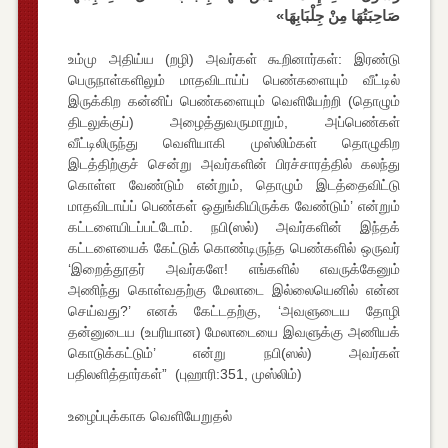
صَاحِبَتُهَا مِنْ جِلْبَابِهَا»
உம்மு அதிய்ய (றழி) அவர்கள் கூறினார்கள்: இரண்டு
பெருநாள்களிலும் மாதவிடாய்ப் பெண்களையும் வீட்டில்
இருக்கிற கன்னிப் பெண்களையும் வெளியேற்றி (தொழும்
திடலுக்குப்) அழைத்துவருமாறும், அப்பெண்கள்
வீட்டிலிருந்து வெளியாகி முஸ்லிம்கள் தொழுகிற
இடத்திற்குச் சென்று அவர்களின் பிரச்சாரத்தில் கலந்து
கொள்ள வேண்டும் என்றும், தொழும் இடத்தைவிட்டு
மாதவிடாய்ப் பெண்கள் ஒதுங்கியிருக்க வேண்டும்’ என்றும்
கட்டளையிடப்பட்டோம். நபி(ஸல்) அவர்களின் இந்தக்
கட்டளையைக் கேட்டுக் கொண்டிருந்த பெண்களில் ஒருவர்
‘இறைத்தூதர் அவர்களே! எங்களில் எவருக்கேனும்
அணிந்து கொள்வதற்கு மேலாடை இல்லையெனில் என்ன
செய்வது?’ எனக் கேட்டதற்கு, ‘அவளுடைய தோழி
தன்னுடைய (உபரியான) மேலாடையை இவளுக்கு அணியக்
கொடுக்கட்டும்’ என்று நபி(ஸல்) அவர்கள்
பதிலளித்தார்கள்” (புஹாரி:351, முஸ்லிம்)
உழைப்புக்காக வெளியேறுதல்