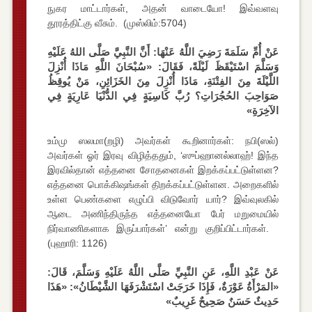
நுகர மாட்டார்கள், அதன் வாடையோ! இவ்வளவு
தூரத்திட்கு வீசும். (முஸ்லிம்:5704)
عَنْ أُمِّ سَلَمَةَ رَضِيَ اللَّهُ عَنْهَا: أَنَّ النَّبِيَّ صَلَّى اللهُ عَلَيْهِ
وَسَلَّمَ اسْتَيْقَظَ لَيْلَةً، فَقَالَ: «سُبْحَانَ اللَّهِ مَاذَا أُنْزِلَ
اللَّيْلَةَ مِنَ الفِتْنَةِ، مَاذَا أُنْزِلَ مِنَ الخَزَائِنِ، مَنْ يُوقِظُ
صَوَاحِبَ الحُجُرَاتِ؟ رُبَّ كَاسِيَةٍ فِي الدُّنْيَا عَارِيَةٍ فِي
الآخِرَةِ»
உம்மு ஸலமா(றழி) அவர்கள் கூறினார்கள்: நபி(ஸல்)
அவர்கள் ஓர் இரவு விழித்ததும், ‘ஸுப்ஹானல்லாஹ்! இந்த
இரவில்தான் எத்தனை சோதனைகள் இறக்கப்பட்டுள்ளன?
எத்தனை பொக்கிஷங்கள் திறக்கப்பட்டுள்ளன. அறைகளில்
உள்ள பெண்களை எழுப்பி விடுவோர் யார்? இவ்வுலகில்
ஆடை அணிந்திருந்த எத்தனையோ பேர் மறுமையில்
நிர்வாணிகளாக இருப்பார்கள்’ என்று குறிப்பிட்டார்கள்.
(புஹாரி: 1126)
عَنْ عَبْدِ اللَّهِ، عَنِ النَّبِيِّ صَلَّى اللَّهُ عَلَيْهِ وَسَلَّمَ، قَالَ:
«المَرْأَةُ عَوْرَةٌ، فَإِذَا خَرَجَتْ اسْتَشْرَفَهَا الشَّيْطَانُ»: «هَذَا
حَدِيثٌ حَسَنٌ صَحِيحٌ غَرِيبٌ»