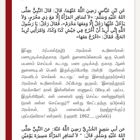
عَنِ ابْنِ عَبَّاسٍ رَضِيَ اللَّهُ عَنْهُمَا، قَالَ: قَالَ النَّبِيُّ صَلَّى
اللهُ عَلَيْهِ وَسَلَّمَ: «لاَ تُسَافِرِ المَرْأَةُ إِلَّا مَعَ ذِي مَحْرَمٍ، وَلاَ
يَدْخُلُ عَلَيْهَا رَجُلٌ إِلَّا وَمَعَهَا مَحْرَمٌ»، فَقَالَ رَجُلٌ: يَا رَسُولَ
اللَّهِ إِنِّي أُرِيدُ أَنْ أَخْرُجَ فِي جَيْشِ كَذَا وَكَذَا، وَامْرَأَتِي تُرِيدُ
الحَجَّ، فَقَالَ: «اخْرُجْ مَعَهَا»
இப்னு அப்பாஸ்(றழி) அவர்கள் கூறினார்கள்:
மணமுடிக்கத்தகாத ஆண் துணையில்லாமல் ஒரு பெண்
பயணம் செய்யக் கூடாது. மண முடிக்கத் தகாத ஆண்
துணையுடன் பெண் இருக்கும்போதே அன்றி ஆண்கள்
அவளிடம் செல்லக் கூடாது.’ என்று இறைத்தூதர்(ஸல்)
அவர்கள் கூறினார்கள். அப்போது ஒருவர், ‘இறைத்தூதர்
அவர்களே! நான் இன்னின்ன ராணுவப் பிரிவுடன் புறப்பட
இருக்கிறேன்; என் மனைவி ஹஜ் செய்ய எண்ணுகிறார்
(நான் என்ன செய்வது)?’ என்று கேட்டதற்கு நபி(ஸல்)
அவர்கள், ‘நீரும் மனைவியுடன் (ஹஜ்ஜுக்குப்)
புறப்படுவீராக! என்றனர். (புஹாரி: 1862,,,, முஸ்லிம்)
عن أبي سَعِيدٍ الخُدْرِيَّ رَضِيَ اللَّهُ عَنْهُ: عنَ النَّبِيِّ صَلَّى
اللهُ عَلَيْهِ وَسَلَّمَ، قَالَ: ” لاَ تُسَافِرِ المَرْأَةُ مَسِيرَةَ يَوْمَيْنِ