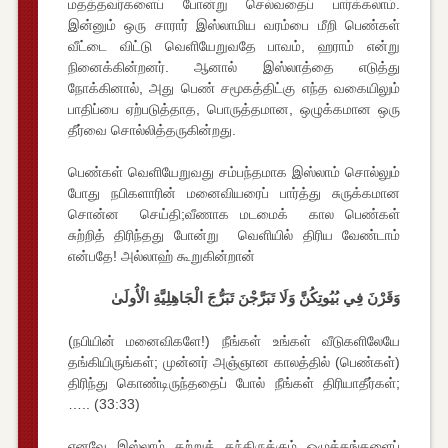
மதத்தவர்களைப் போன்று செல்வதைப் பார்க்கலாம்.
இன்னும் ஒரு சாரார் இஸ்லாமிய வரம்பை மீறி பெண்கள்
வீட்டை விட்டு வெளியேறுவதே பாவம், ஹராம் என்று
நினைக்கின்றனர். ஆனால் இஸ்லாத்தை எடுத்து
நோக்கினால், அது பெண் சமூகத்திட்கு எந்த வகையிலும்
பாதிப்பை ஏற்படுத்தாத, பொருத்தமான, ஒழுக்கமான ஒரு
தீர்வை சொல்லித்தருகின்றது.
பெண்கள் வெளியேறுவது சம்பந்தமாக இஸ்லாம் சொல்லும்
போது நபிகளாரின் மனைவியரைப் பார்த்து சுருக்கமான
சொன்ன செய்தி;வீணாக மடமைக் கால பெண்கள்
சுற்றித் திரிந்தது போன்று வெளியில் திரிய வேண்டாம்
என்பதே! அல்லாஹ் கூறுகின்றான்
وَقَرْنَ فِي بُيُوتِكُنَّ وَلَا تَبَرَّجْنَ تَبَرُّجَ الْجَاهِلِيَّةِ الْأُولَىٰ
(நபியின் மனைவிகளே!) நீங்கள் உங்கள் வீடுகளிலேயே
தங்கியிருங்கள்; முன்னர் அஞ்ஞான காலத்தில் (பெண்கள்)
திரிந்து கொண்டிருந்ததைப் போல் நீங்கள் திரியாதீர்கள்;
….. (33:33)
எனவே இஸ்லாம் கற்றுத் தந்திருக்கும் ஒழுக்கங்களைப்