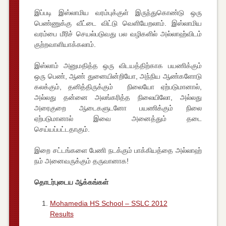
இப்படி இஸ்லாமிய வரம்புக்குள் இருந்துகொண்டு ஒரு
பெண்ணுக்கு வீட்டை விட்டு வெளியேறலாம். இஸ்லாமிய
வரம்பை மீரிச் செயல்படுவது பல வழிகளில் அல்லாஹ்விடம்
குற்றவாளியாக்கலாம்.
இஸ்லாம் அனுமதித்த ஒரு விடயத்திற்காக பயணிக்கும்
ஒரு பெண், ஆண் துனையின்றியோ, அந்நிய ஆண்களோடு
கலக்கும், தனித்திருக்கும் நிலையோ ஏற்படுமானால்,
அல்லது தன்னை அலங்கரித்த நிலையிலோ, அல்லது
அரைகுறை ஆடைகளுடனோ பயணிக்கும் நிலை
ஏற்படுமானால் இவை அனைத்தும் தடை
செய்யப்பட்டதாகும்.
இறை சட்டங்களை பேணி நடக்கும் பாக்கியத்தை அல்லாஹ்
நம் அனைவருக்கும் தருவானாக!
தொடர்புடைய ஆக்கங்கள்
Mohamedia HS School – SSLC 2012
Results