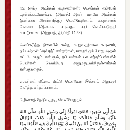
நபி (ஸல்) அவர்கள் கூறினார்கள்: பெண்கள் என்போர்
மறக்கப்படவேண்டிய (அவரத்) ஆவர், எனவே அவர்கள்
(தன்னை அலங்கரித்து) வெளியேறினால். ஷைத்தான்
அவளை (ஆண்கள் பார்க்கும் படி) வெளிப்படுத்தி
காட்டுவான். (அஹ்மத், திர்மிதி:1173)
அலங்கரித்த நிலையில் என்று கூறுவதற்கான காரணம்,
நபியவர்கள் “அவ்ரத்” என்றார்கள், மறைக்கும் போது அதன்
சட்டம் மாறும் என்பதும், நபியவர்கள் பல சந்தர்ப்பங்களில்
பெண்கள் வெளியேற அனுமதுயளித்துள்ளார்கள்
என்பதுமாகும்.
பெண்கள் வீட்டை விட்டு வெளியேற இஸ்லாம் அனுமதி
அளித்த சந்தர்ப்பங்கள்.
அறிவைத் தேடுவதற்கு வெளியேறுதல்
عَنْ أَبِي سَعِيدٍ: جَاءَتِ امْرَأَةٌ إِلَى رَسُولِ اللَّهِ صَلَّى اللهُ
عَلَيْهِ وَسَلَّمَ فَقَالَتْ: يَا رَسُولَ اللَّهِ، ذَهَبَ الرِّجَالُ
بِحَدِيثِكَ، فَاجْعَلْ لَنَا مِنْ نَفْسِكَ يَوْمًا نَأْتِيكَ فِيهِ تُعَلِّمُنَا مِمَّا
عَلَّمَكَ اللَّهُ، فَقَالَ: «اجْتَمِعْنَ فِي يَوْمِ كَذَا وَكَذَا فِي مَكَانِ