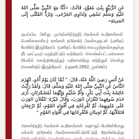
عَنِ الرُّبَيِّعِ بِنْتِ مُعَوِّذٍ، قَالَتْ: «كُنَّا مَعَ النَّبِيِّ صَلَّى اللهُ
عَلَيْهِ وَسَلَّمَ نَسْقِي وَنُدَاوِي الجَرْحَى، وَنَرُدُّ القَتْلَى إِلَى
المَدِينَةِ»
ருபய்யிஃ பின்து முஅவ்வித்(றழி) அவர்கள் கூறினார்கள்:
பெண்களாகிய) நாங்கள் நபி(ஸல்) அவர்களுடன் (புனிதப்
போரில்) இருந்தோம். (புனிதப் போரில்) காயமுற்றவர்களுக்கு
நீர் புகட்டியும் மருந்திட்டும் வந்தோம். கொல்லப்பட்டவர்களை
(போர்க் களத்திலிருந்து) மதீனாவிற்கு எடுத்துச் சென்று
கொண்டும் இருந்தோம். (புஹாரி:2882, முஸ்லிம்)
عَنْ أَنَسٍ رَضِيَ اللَّهُ عَنْهُ، قَالَ: ” لَمَّا كَانَ يَوْمُ أُحُدٍ، انْهَزَمَ
النَّاسُ عَنِ النَّبِيِّ صَلَّى اللهُ عَلَيْهِ وَسَلَّمَ، قَالَ: وَلَقَدْ رَأَيْتُ
عَائِشَةَ بِنْتَ أَبِي بَكْرٍ، وَأُمَّ سُلَيْمٍ وَإِنَّهُمَا لَمُشَمِّرَتَانِ، أَرَى
خَدَمَ سُوقِهِمَا تَنْقُزَانِ القِرَبَ، وَقَالَ غَيْرُهُ: تَنْقُلاَنِ القِرَبَ
عَلَى مُتُونِهِمَا، ثُمَّ تُفْرِغَانِهِ فِي أَفْوَاهِ القَوْمِ، ثُمَّ تَرْجِعَانِ
فَتَمْلَآَنِهَا، ثُمَّ تَجِيئَانِ فَتُفْرِغَانِهَا فِي أَفْوَاهِ القَوْمِ “
அனஸ்(றழி) அவர்கள் கூறினார்கள்: உஹுதுப் போரின்போது
மக்கள் நபி(ஸல்) அவர்களைவிட்டுவிட்டுத் தோல்வியுற்று
(பின்வாங்கிச்) சென்றபோது நான் ஆயிஷா பின்த்து அபீ