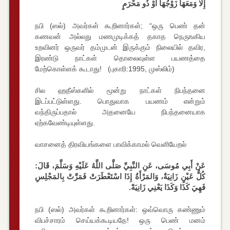
إِلَّا وَمَعَهَا زَوْجُهَا أَوْ ذُو مَحْرَمٍ
நபி (ஸல்) அவர்கள் கூறினார்கள்; “ஒரு பெண் தன்
கணவன் அல்லது மணமுடிக்கத் தகாத நெருஙகிய
உறவினர் ஒருவர் தம்முடன் இருக்கும் நிலையில் தவிர,
இரண்டு நாட்கள் தொலைவுள்ள பயணத்தை
மேற்கொள்ளக் கூடாது! (புகாரி:1995, முஸ்லிம்)
சில ஹதீஸ்களில் மூன்று நாட்கள் நிபந்தனை
இடப்பட்டுள்ளது. பொதுவாக பயணம் என்றும்
வந்திருப்பதால் அதனையே நிபந்தனையாக
ஏற்கவேண்டியுள்ளது.
வாசனைத் திரவியங்களை பாவிக்காமல் வெளியேறல்
عَنْ أَبِي مُوسَى، عَنِ النَّبِيِّ صَلَّى اللَّهُ عَلَيْهِ وَسَلَّمَ، قَالَ:
كُلُّ عَيْنٍ زَانِيَةٌ، وَالمَرْأَةُ إِذَا اسْتَعْطَرَتْ فَمَرَّتْ بِالمَجْلِسِ
فَهِيَ كَذَا وَكَذَا يَعْنِي زَانِيَةً.
நபி (ஸல்) அவர்கள் கூறினார்கள்: ஒவ்வொரு கண்ணும்
விபச்சாரம் செய்யக்கூடியதே! ஒரு பெண் மனம்