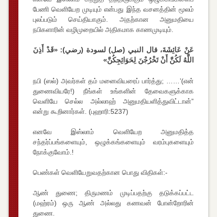
பேணி வெளியேற முடியும் என்பது இந்த வசனத்தின் மூலம்
புலப்படும் செய்தியாகும். அதற்கான அனுமதியை
நபிகளாரின் வழிமுறையில் அதிகமாக காணமுடியும்.
عَنْ عَائِشَةَ، قال النبي (صل) لسودة (رضي): «قَدْ أَذِنَ
اللَّهُ لَكُنَّ أَنْ تَخْرُجْنَ لِحَوَائِجِكُنَّ»
நபி (ஸல்) அவர்கள் தம் மனைவியரைப் பார்த்து; ……’(என்
துணைவியரே!) நீங்கள் உங்களின் தேவைகளுக்காக
வெளியே செல்ல அல்லாஹ் அனுமதியளித்துவிட்டான்”
என்று கூறினார்கள். (புஹாரி:5237)
எனவே இஸ்லாம் வெளியேற அனுமதித்த
சந்தர்ப்பங்களையும், ஒழுக்கங்களையும் வரம்புகளையும்
நோக்குவோம்.!
பெண்கள் வெளியேறுவதற்கான பொது விதிகள்:-
ஆண் துணை; திருமணம் முடிப்பதற்கு தடுக்கப்பட்ட
(மஹ்ரம்) ஒரு ஆண் அல்லது கணவன் போன்றோரின்
துணை.