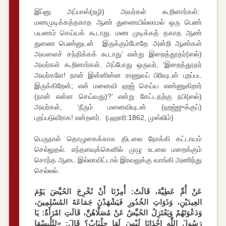
இப்னு அப்பாஸ்(றழி) அவர்கள் கூறினார்கள்:
மணமுடிக்கத்தகாத ஆண் துணையில்லாமல் ஒரு பெண்
பயணம் செய்யக் கூடாது. மண முடிக்கத் தகாத ஆண்
துணை பெண்னுடன் இருக்கும்போதே அன்றி ஆண்கள்
அவளைச் சந்திக்கக் கூடாது’ என்று இறைத்தூதர்(ஸல்)
அவர்கள் கூறினார்கள். அப்போது ஒருவர், ‘இறைத்தூதர்
அவர்களே! நான் இன்னின்ன ராணுவப் பிரிவுடன் புறப்பட
இருக்கிறேன்; என் மனைவி ஹஜ் செய்ய எண்ணுகிறார்
(நான் என்ன செய்வது)?’ என்று கேட்டதற்கு நபி(ஸல்)
அவர்கள், ‘நீரும் மனைவியுடன் (ஹஜ்ஜுக்குப்)
புறப்படுவீராக! என்றனர். (புஹாரி:1862, முஸ்லிம்)
பெருநாள் தொழுகைக்காக திடலை நோக்கி கட்டாயம்
செல்லுதல். எந்தளவுக்கெனில் முழு உடலை மறைக்கும்
சொந்த ஆடை இல்லாவிட்டால் இரவலுக்கு வாங்கி அணிந்து
செல்லல்.
عَنْ أُمِّ عَطِيَّةَ، قَالَتْ: أُمِرْنَا أَنْ نُخْرِجَ الحُيَّضَ يَوْمَ
العِيدَيْنِ، وَذَوَاتِ الخُدُورِ فَيَشْهَدْنَ جَمَاعَةَ المُسْلِمِينَ،
وَدَعْوَتَهُمْ وَيَعْتَزِلُ الحُيَّضُ عَنْ مُصَلَّاهُنَّ، قَالَتِ امْرَأَةٌ: يَا
رَسُولَ اللَّهِ إِحْدَانَا لَيْسَ لَهَا جِلْبَابٌ؟ قَالَ: «لِتُلْبِسْهَا