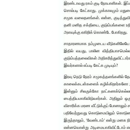
இரண்டாவது ரகம் குடி நோயாளிகள். இப்பட
சொல்படி கேட்காது. முக்காலமும் மது
சமூக வலைதளங்கள். என்ன, குடித்துவிட்
தனி மனித சக்தியை, குடும்பங்களை உறிஞ்
அளவுக்கு எகிறிக் கொண்டே போகிறது.
சாதாரணமாக நம்முடைய வீடுகளிலேயே கவன
இதில் வயது, பாலின வித்தியாசமெல்லாம்
குடும்பத்தலைவிகள் அதிகரித்துவிட்டார்
இவர்களால் எப்படி கேட்க முடியும்?
இரவு நெடு நேரம் சமூகத்தளங்களில் த
காலைக்கடன்களைக் கழிக்கிறார்களோ இல்ல
இன்னும் சிலருக்கோ நாட்கணக்கெல்
பைத்தியமாகிவிடுவார்கள். அதிலும் ஒர
விசாரிக்க மரண வீட்டுக்குப் போனாலும் ச
பதிவேற்றுவது கொடுமையிலும் கொடுமை. 
இருந்தாலும், ‘வேண்டாம்’ என்று மனசு ந
என்னவொன்று அடிமையாகிவிட்டோம் என்ப