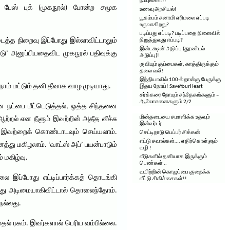
நம்புங்கள்!!
), பேஸ் புக் (முகநூல்) போன்ற சமூக
உணவு அரசியல்!
பூகம்பம் சுனாமி எரிமலை எப்படி
உருவாகிறது?
படிப்பது எப்படி? படிப்பதை நினைவில்
ைத்த நிறைவு இப்போது இல்லாவிட்டாலும்
நிறுத்துவது எப்படி?
இன்டக்ஷன் அடுப்பு (தூண்டல்
ார்டு’ அனுப்பியதைவிட முகநூல் பதிவுக்கு
அடுப்பு)!
குவியும் குப்பைகள், காத்திருக்கும்
தலை வலி!
இந்தியாவில் 100-ல் நான்கு பேருக்கு
ாம் மட்டும் தனி தீவாக வாழ முடியாது.
இதய நோய்! SaveYourHeart
சர்க்கரை நோயும் சந்தேகங்களும் –
ஆலோசனைகளும் 2/2
 நட்பை மீட்டெடுத்தல், ஒத்த சிந்தனை
மின்தடையை சமாளிக்க உதவும்
ல் என நீளும் இவற்றின் அதீத வீச்சு
இன்வர்டர்
் இவற்றைக் கொண்டாடவும் செய்யலாம்.
செட்டிநாடு பெப்பர் சிக்கன்
எட்டு சவால்கள்…. எதிர்கொள்ளும்
்து மகிழலாம். ‘வாட்ஸ் அப்’ பயன்பாடும்
வழி !
 மகிழ்வு.
வீடுகளில் தனியாக இருக்கும்
பெண்கள் ..
வயிற்றின் கொழுப்பை குறைக்க
ை இப்போது எட்டிப்பார்க்கத் தொடங்கி
வீட்டு சிகிச்சைகள்!!
்காவது அடிமையாகிவிட்டால் தொலைந்தோம்.
நல்லது.
தல் ரகம். இவர்களால் பெரிய வம்பில்லை.