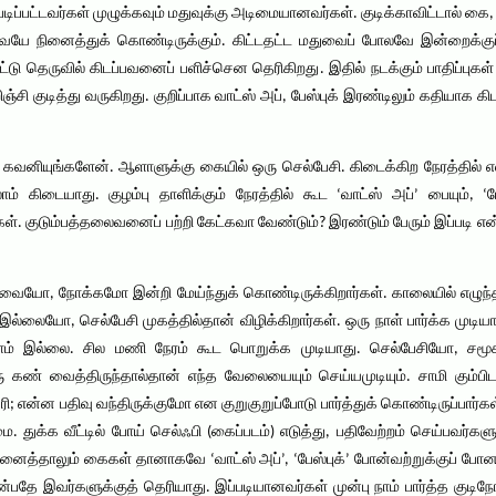
ிப்பட்டவர்கள் முழுக்கவும் மதுவுக்கு அடிமையானவர்கள். குடிக்காவிட்டால் கை, 
வையே நினைத்துக் கொண்டிருக்கும். கிட்டதட்ட மதுவைப் போலவே இன்றைக்குப
டு தெருவில் கிடப்பவனைப் பளிச்சென தெரிகிறது. இதில் நடக்கும் பாதிப்புகள
சி குடித்து வருகிறது. குறிப்பாக வாட்ஸ் அப், பேஸ்புக் இரண்டிலும் கதியாக க
ியுங்களேன். ஆளாளுக்கு கையில் ஒரு செல்பேசி. கிடைக்கிற நேரத்தில் எல்
 கிடையாது. குழம்பு தாளிக்கும் நேரத்தில் கூட ‘வாட்ஸ் அப்’ பையும், ‘பேஸ
கள். குடும்பத்தலைவனைப் பற்றி கேட்கவா வேண்டும்? இரண்டும் பேரும் இப்படி 
ேவையோ, நோக்கமோ இன்றி மேய்ந்துக் கொண்டிருக்கிறார்கள். காலையில் எழுந
ையோ, செல்பேசி முகத்தில்தான் விழிக்கிறார்கள். ஒரு நாள் பார்க்க முடியாவிட
லாம் இல்லை. சில மணி நேரம் கூட பொறுக்க முடியாது. செல்பேசியோ, 
ு கண் வைத்திருந்தால்தான் எந்த வேலையையும் செய்யமுடியும். சாமி கும்பிட
ரி; என்ன பதிவு வந்திருக்குமோ என குறுகுறுப்போடு பார்த்துக் கொண்டிருப்பார்
துக்க வீட்டில் போய் செல்ஃபி (கைப்படம்) எடுத்து, பதிவேற்றம் செய்பவர்கள
ினைத்தாலும் கைகள் தானாகவே ‘வாட்ஸ் அப்’, ‘பேஸ்புக்’ போன்வற்றுக்குப் போனால்
தே இவர்களுக்குத் தெரியாது. இப்படியானவர்கள் முன்பு நாம் பார்த்த குட