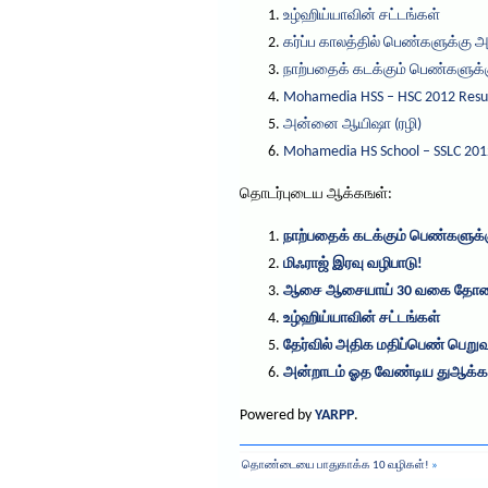
உழ்ஹிய்யாவின் சட்டங்கள்
கர்ப்ப காலத்தில் பெண்களுக்கு 
நாற்பதைக் கடக்கும் பெண்களுக்க
Mohamedia HSS – HSC 2012 Resu
அன்னை ஆயிஷா (ரழி)
Mohamedia HS School – SSLC 201
தொடர்புடைய ஆக்கஙள்:
நாற்பதைக் கடக்கும் பெண்களுக்க
மிஃராஜ் இரவு வழிபாடு!
ஆசை ஆசையாய் 30 வகை தோ
உழ்ஹிய்யாவின் சட்டங்கள்
தேர்வில் அதிக மதிப்பெண் பெறுவத
அன்றாடம் ஓத வேண்டிய துஆக்க
Powered by
YARPP
.
தொண்டையை பாதுகாக்க 10 வழிகள்!
»