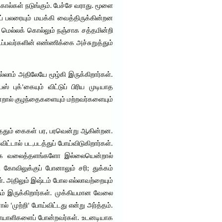
கால்கள் நடுங்கும். பேச்சே வராது. மூளை
் பலரையும் மயக்கி வைத்திருக்கின்றன
் மெல்லக் கொல்லும் நஞ்சாக சத்தமின்றி
ிடப்பவர்களின் எண்ணிக்கை அச்சுறுத்தும்
லாம் அதிலேயே மூழ்கி இருக்கிறார்கள்.
் புக்’கையும் விட்டுப் பிரிய முடியாத
என்றால் குழந்தைகளையும் மற்றவர்களையும்
்ததும் கைகள் பர, பரவென்று ஆகின்றன.
்டால் பட,படத்துப் போய்விடுகிறார்கள்.
சமூக வலைத்தளங்களோ இல்லையென்றால்
 கோவிலுக்குப் போனாலும் சரி; துக்கம்
கள். அதிலும் இஷ்டம் போல எல்லாவற்றையும்
ும் இருக்கிறார்கள். முக்கியமான வேலை
 ‘முற்றி’ போய்விட்டது என்று அர்த்தம்.
ிநோயாளிகளைப் போன்றவர்கள். உடனடியாக