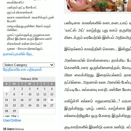
மைக்ரோசிப்!
பறக்கும் குட்டி ரோபோட்
சூப்பர் விமானங்கள்
சுவாச மரணங்கள் :சுவாசிக்கும் முன்
யோசி!
பண்டிகை காலங்களில் கடைகடையாய் ஏறி 
மழை வந்தது முன்னே; நோய் வரும்
‘வாட்ஸ் அப்’ வாழ்த்து புது சுகம் தருக
பின்னே;
முகப் பருக்களுக்கு முழுமையான
கிடைக்கும் வரவேற்பில் இன்பம் அதிகமிரு
தீர்வு! இயற்கை தரும் இளமை வரம்!
கிரகங்கள் என்ன செய்யும்?
இதெல்லாம் காலத்தின் கொடை. இன்னும் சொ
மூளை – கோமா நிலையிலும்..
தலைப்புகளில் தேட
அண்மையில் சென்னையை தாக்கிய பேய் ம
தலைப்புகளில்
தேட
கொண்டோரை ஒருங்கிணைத்தல், கோடிக்க
தேதிவாரியாக பதிவுகள்
மிரள வைக்கிறது. இதையெல்லாம் தாண்
February 2016
தப்பில்லை. அதனால் உலக அளவில் பேஸ்புக
S
M
T
W
T
F
S
1
2
3
4
5
6
அப்படியே. எவ்வளவு வசதி. என்னே வேகம்
7
8
9
10
11
12
13
14
15
16
17
18
19
20
மகிழ்ச்சி எல்லாம் எதுவரையில்..? வ
21
22
23
24
25
26
27
இருக்கிறது. புகழ், பணம், வாழ்க்கை இ
28
29
எல்லாவற்றிலுமே ஒரு போதை இருக்கிறது.
« Jan
Mar »
UserOnline
குடிகாரர்களில் இரண்டு வகை உண்டு. எப
36 Users
Online