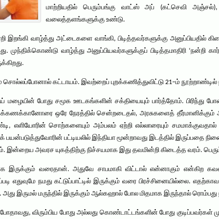
மாற்றியதில் பெரும்பங்கு வாட்ஸ் அப் (கட்செவி அஞ்சல்
வலைத்தளங்களுக்கு உண்டு.
இறங்கி வாழ்த்து அட்டைகளை வாங்கி, பிடித்தவர்களுக்கு அனுப்பியதில் கிட
ிறது. முந்திக்கொண்டு வாழ்த்து அனுப்பியவர்களுக்குப் பிடித்தமாதிரி ‘நன்றி க
க்கிறது.
ல்லப்போனால் கட்டாயம். இவற்றைப் புறக்கணித்துவிட்டு 21–ம் நூற்றாண்டில் ந
ழையின் போது சமூக ஊடகங்களின் சக்தியையும் பார்த்தோம். பிரிந்து போன
ணக்கானோரை ஒரே நேரத்தில் சென்றடைதல், அரசுகளைத் தீர்மானிக்கும் ஆற்ற
டி, எளியோரின் சொற்களையும் அம்பலம் ஏற்றி எல்லாரையும் சமமாக்குவதால
் பயன்படுத்துவோரின் பட்டியலில் இந்தியா மூன்றாவது இடத்தில் இருப்பதை நினைத
. இன்றைய அவரச யுகத்திற்கு நிச்சயமாக இது தவமின்றி கிடைத்த வரம். பெரும்
ரமாக இருக்கும் வரைதான். அதுவே சாபமாகி விட்டால் என்னாகும் என்கிற கவல
ப்படி எதுவுமே நமது கட்டுப்பாட்டில் இருக்கும் வரை பிரச்சினையில்லை. எதற
 அது இருமல் மருந்தில் இருக்கும் ஆல்கஹால் போல மிதமாக இருந்தால் ரொம்பது 
்போதாவது, விரும்பிய போது அல்லது கொண்டாட்டங்களின் போது குடிப்பவர்கள் மு