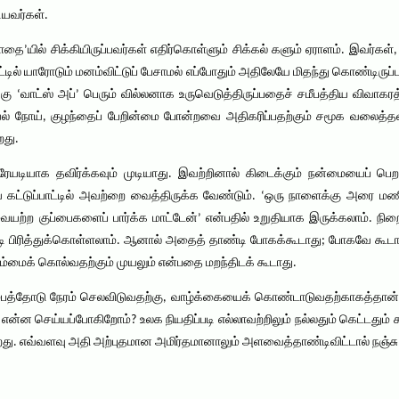
ியவர்கள்.
யில் சிக்கியிருப்பவர்கள் எதிர்கொள்ளும் சிக்கல் களும் ஏராளம். இவர்க
ீட்டில் யாரோடும் மனம்விட்டுப் பேசாமல் எப்போதும் அதிலேயே மிதந்து கொண்டிர
க்கு ‘வாட்ஸ் அப்’ பெரும் வில்லனாக உருவெடுத்திருப்பதைச் சமீபத்திய விவா
வியல் நோய், குழந்தைப் பேறின்மை போன்றவை அதிகரிப்பதற்கும் சமூக வலைத
றது.
யடியாக தவிர்க்கவும் முடியாது. இவற்றினால் கிடைக்கும் நன்மையைப் பெ
 கட்டுப்பாட்டில் அவற்றை வைத்திருக்க வேண்டும். ‘ஒரு நாளைக்கு அரை மண
ையற்ற குப்பைகளைப் பார்க்க மாட்டேன்’ என்பதில் உறுதியாக இருக்கலாம். ந
படி பிரித்துக்கொள்ளலாம். ஆனால் அதைத் தாண்டி போகக்கூடாது; போகவே கூட
மைக் கொல்வதற்கும் முயலும் என்பதை மறந்திடக் கூடாது.
்பத்தோடு நேரம் செலவிடுவதற்கு, வாழ்க்கையைக் கொண்டாடுவதற்காகத்தா
ன்ன செய்யப்போகிறோம்? உலக நியதிப்படி எல்லாவற்றிலும் நல்லதும் கெட்டதும் 
றது. எவ்வளவு அதி அற்புதமான அமிர்தமானாலும் அளவைத்தாண்டிவிட்டால் நஞ்ச