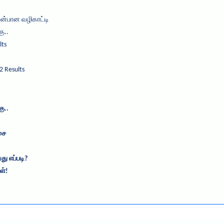
அன்பான வழிகாட்டி
ு..
lts
2 Results
ு..
சை
ு எப்படி?
ள்!