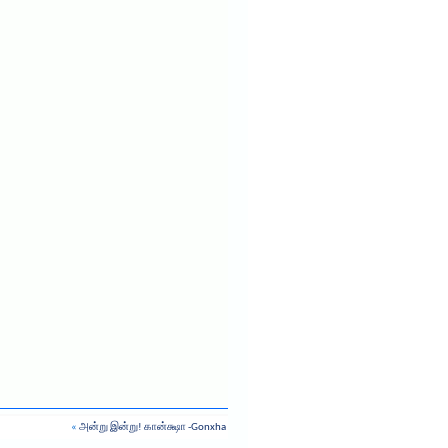
«
அன்று இன்று! கான்க்ஷா -Gonxha