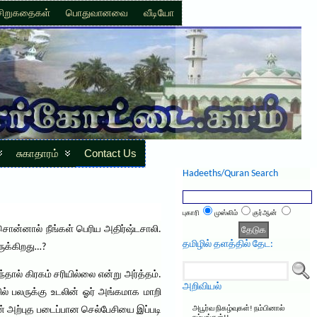
சிறுகதைகள்
பொதுவானவை
வீடியோ
சுகாதாரம்
Contact Us
Hadeeths/Quran Search
புகாரி
முஸ்லிம்
குர்ஆன்
ொன்னால் நீங்கள் பெரிய அதிர்ஷ்டசாலி.
தமிழில் தளத்தில் தேட:
ருக்கிறது…?
்தால் கிரகம் சரியில்லை என்று அர்த்தம்.
அறிவியல்
ல் பலருக்கு உடலின் ஓர் அங்கமாக மாறி
ன் அற்புத படைப்பான செல்பேசியை இப்படி
அபூர்வ நிகழ்வுகள்! நம்பினால்