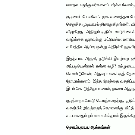
மனநல மருத்துவர்களைப் பார்க்க வேண்ட
குடியைப் போலவே ‘சமூக வலைத்தள போதை’
செலுத்த முடியாமல் திணறுகிறார்கள். வ
விழுகிறது. அதிலும் குடும்ப வாழ்க்கை
வாழ்க்கை முறிவுக்கு மட்டுமல்ல; உள
சமீபத்திய ஆய்வு ஒன்று அதிர்ச்சி தருகி
இதற்காக அஞ்சி, நடுங்கி இவற்றை ஒரே
அப்படியென்றால் என்ன வழி? நம்முடைய
செலவிடுவேன்; அதுவும் எனக்குத் தேவ
நேரமாக்கலாம். இந்த நேரத்தை வசதிப்
இடம் கொடுத்தோமானால், நாளை அது நம்
குழந்தைகளோடு கொஞ்சுவதற்கு, குடும
வசதியில் இவற்றைத் தொலைத்து விட்டு எ
சாபமாவதும் நம் கைகளில்தான் இருக்கி
தொடர்புடைய ஆக்கங்கள்