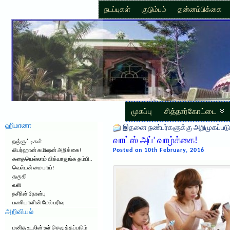
நடப்புகள்
குடும்பம்
தன்னம்பிக்கை
முகப்பு
சித்தார்கோட்டை
ஹிமானா
இதனை நண்பர்களுக்கு அறிமுகப்படு
வாட்ஸ் அப்’ வாழ்க்கை!
நஞ்சூட்டிகள்
Posted on 10th February, 2016
லிபர்ஹான் கமிஷன் அறிக்கை!
கதையெல்லாம் விக்யாதுங்க தம்பி..
வெல்டன் மை பாய்!
தகுதி
வலி
நசீரின் நோன்பு
பணியாளின் மேல் பரிவு
அறிவியல்
மனித உடலின் உள் செலுத்தப்படும்