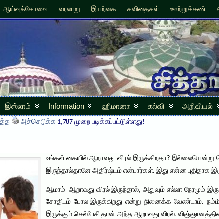
ஆய்வுக்கோவை
வரலாறு
இயற்கை
கவிதைகள்
ஊற்றுக்கண்
இஸ்லாம்
Information
ஹிமானா
கல்வி
அறிவியல்
த்த
அச்செடுக்க
1,787 முறை படிக்கப்பட்டுள்ளது!
உங்கள் கையில் ஆறாவது விரல் இருக்கிறதா? இல்லையென்று ச
இருந்தால்தானே அதிர்ஷ்டம் என்பார்கள். இது என்ன புதிதாக இ
ஆமாம், ஆறாவது விரல் இருந்தால், அதுவும் எல்லா நேரமும் இருந
சோதிடம் போல இருக்கிறது என்று நினைக்க வேண்டாம். நம்மி
இருக்கும் செல்பேசி தான் அந்த ஆறாவது விரல். விஞ்ஞானத்தி