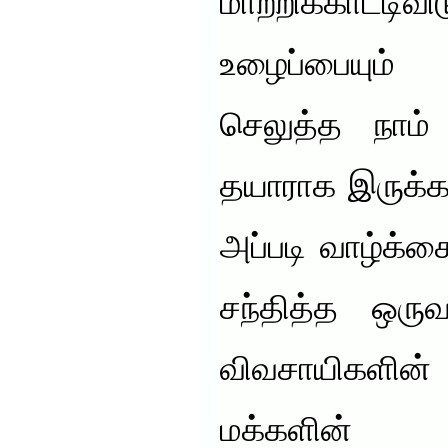
மாற்றிக்காட
உழைப்பையும்
செலுத்த நாம் 
தயாராக இருக்க
அப்படி வாழ்க்க
சந்தித்த ஒருவ
விவசாயிகளின்
மக்களின் ஆ