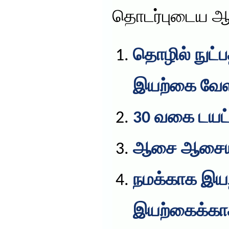
தொடர்புடைய ஆ
தொழில் நுட்ப
இயற்கை வே
30 வகை டயட
ஆசை ஆசைய
நமக்காக இய
இயற்கைக்கா