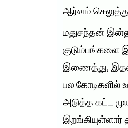
ஆர்வம் செலுத்த
மதுசந்தன் இன்ன
குடும்பங்களை இத
இணைத்து, இதன
பல கோடிகளில் உ
அடுத்த கட்ட முய
இறங்கியுள்ளார் 