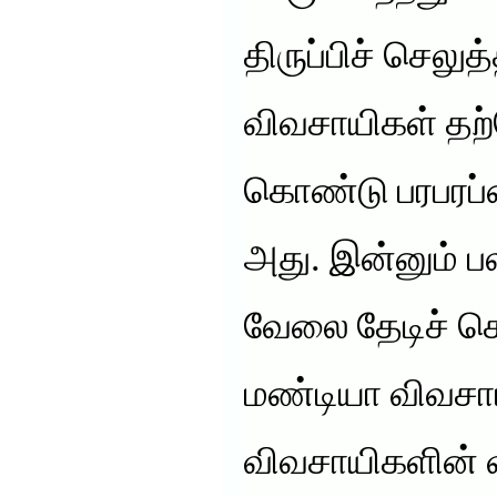
திருப்பிச் செலுத
விவசாயிகள் த
கொண்டு பரபரப்ப
அது. இன்னும் ப
வேலை தேடிச் செ
மண்டியா விவசாய
விவசாயிகளின் வ