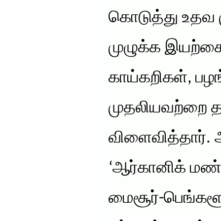
கொடுத்து உதவ ம
முழுக்க இயற்க
காய்கறிகள், பழங்
முதலியவற்றை தம
விளைவித்தார். 
‘ஆர்கானிக் மண
மைசூர்-பெங்களூ