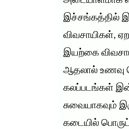
அடையாளமாக எழு
இச்சங்கத்தில்
விவசாயிகள், ஏற
இயற்கை விவசாய
ஆதலால் உணவு ப
கலப்படங்கள் இன்
சுவையாகவும் இர
கடையில் பொருட்