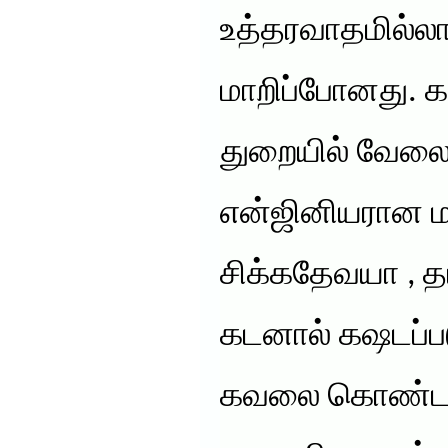
உத்தரவாதமில்
மாறிப்போனது. க
துறையில் வேலை
என்ஜினியரான ம
சிக்கதேவயா , த
கடனால் கஷடப்ப
கவலை கொண்டார