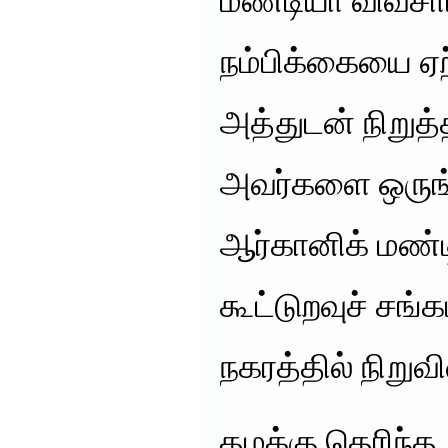
மண்டியா விவசா
நம்பிக்கையை ஏற்
அத்துடன் நிறுத
அவர்களை ஒருங்
ஆர்கானிக் மண்ட
கூட்டுறவுச் சங்
நகரத்தில் நிறுவி
தமக்கு தெரிந்த