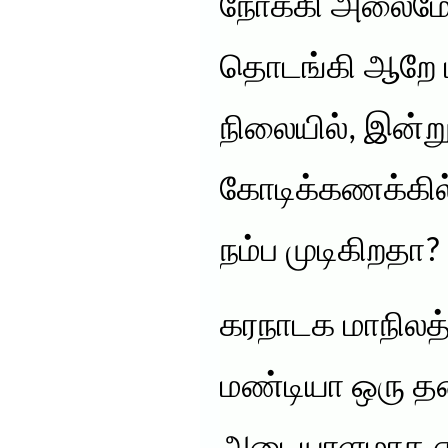
நோக்கி அலைம
தொடங்கி ஆறே 
நிலையில், இன்
கோடிக்கணக்கில்
நம்ப முடிகிறதா?
கரநாடக மாநிலத்
மண்டியா ஒரு த