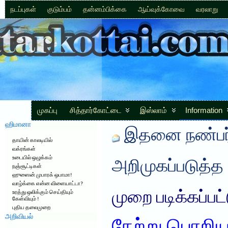
நடப்புகள்
குடும்பம்
தன்னம்பிக்கை
ஆய்வுக்கோவை
வரலாறு
முகப்பு
சித்தார்கோட்டை
இஸ்லாம்
Information
ஹிமானா
இதனை நண்பர்
தாயின் காலடியில்
வக்ரங்கள்
உடையில் ஒழுக்கம்
அறிமுகப்படுத்த
நஞ்சூட்டிகள்
ஹுஸைன் முபாரக் ஒபாமா!
வாழ்க்கை என்ன விளையாட்டா?
முறை படிக்கப்பட
உரத்து ஒலிக்கும் செய்தியும்
கேள்வியும் !
புதிய தலைமுறை
அறிவியல்