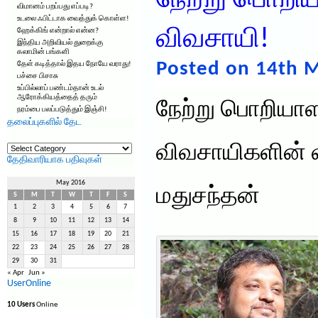
நேற்று பொறிய
விமானம் பறப்பது எப்படி?
உடலை ஃபிட்டாக வைத்துக் கொள்ள!
விவசாயி!
ஹேக்கிங் என்றால் என்ன?
இந்திய அறிவியல் துறைக்கு
கலாமின் பங்களி
Posted on 14th M
தேள் கடித்தால் இதய நோயே வராது!
பச்சை பிசாசு
உப்பில்லாப் பண்டம்தான் உடல்
ஆரோக்கியத்தைத் தரும்
நேற்று பொறியாள
நரம்பை பலப்படுத்தும் இஞ்சி!
தலைப்புகளில் தேட
தலைப்புகளில்
விவசாயிகளின் வ
தேட
தேதிவாரியாக பதிவுகள்
May 2016
மதுசந்தன்
S
M
T
W
T
F
S
1
2
3
4
5
6
7
8
9
10
11
12
13
14
15
16
17
18
19
20
21
22
23
24
25
26
27
28
29
30
31
« Apr
Jun »
UserOnline
10 Users
Online