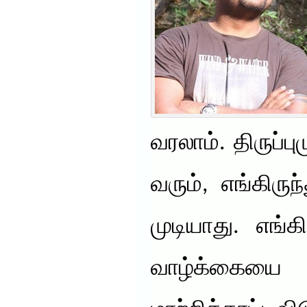
வரலாம். திருப்
வரும், எங்கிர
முடியாது. எங்க
வாழ்க்கைய