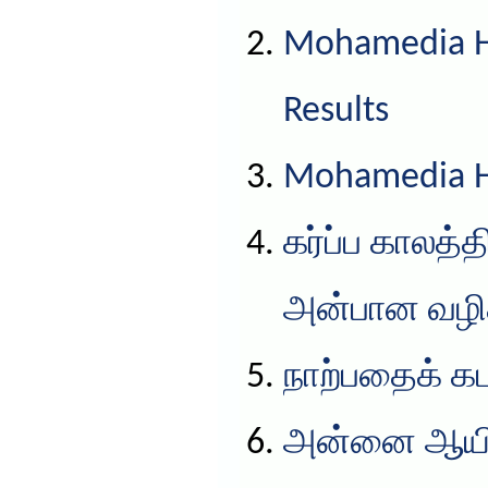
Mohamedia HS
Results
Mohamedia HS
கர்ப்ப காலத்
அன்பான வழிக
நாற்பதைக் கட
அன்னை ஆயிஷ