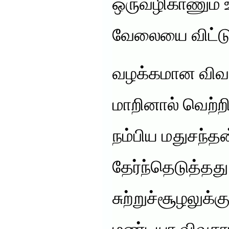
ஒருவழிகாணும் 
வேலையை விட்டு ந
வழக்கமான விவச
மாறினால் வெற்ற
நம்பிய மதுசந்த
தேர்ந்தெடுத்தத
சுற்றுச்சூழலுக்