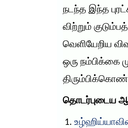
நடந்த இந்த புர
விற்றும் குடும்
வெளியேறிய விவச
ஒரு நம்பிக்கை 
திரும்பிக்கொண்ட
தொடர்புடைய ஆ
உழ்ஹிய்யாவின