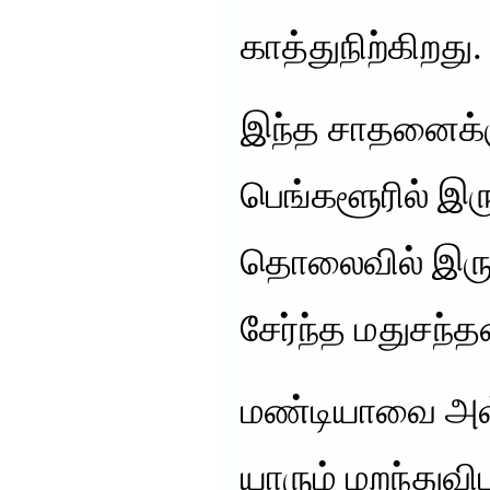
காத்துநிற்கிறது.
இந்த சாதனைக்க
பெங்களூரில் இரு
தொலைவில் இருக
சேர்ந்த மதுசந்
மண்டியாவை அவ்வ
யாரும் மறந்துவ