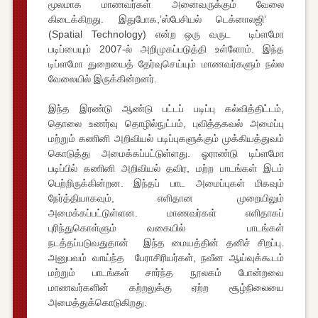
மூலமாக மாணவர்கள் அனைவருக்கும் வேலை
கிடைக்கிறது. இதுபோக,’ஸ்பேசியல் டெக்னாலஜி’
(Spatial Technology) என்ற ஒரு வருட டிப்ளமோ
படிப்பையும் 2007-ல் அறிமுகப்படுத்தி உள்ளோம். இந்த
டிப்ளமோ துறையைத் தேர்வுசெய்யும் மாணவர்களும் நல்ல
வேலையில் இருக்கின்றனர்.
இந்த இரண்டு ஆண்டு பட்டப் படிப்பு கல்வித்திட்டம்,
தொலை உணர்வு தொழில்நுட்பம், புவித்தகவல் அமைப்பு
மற்றும் கணினி அறிவியல் படிப்புகளுக்கும் முக்கியத்துவம்
கொடுத்து அமைக்கப்பட்டுள்ளது. ஓராண்டு டிப்ளமோ
படிப்பில் கணினி அறிவியல் தவிர, மற்ற பாடங்கள் இடம்
பெற்றிருக்கின்றன. இந்தப் பாட அமைப்புகள் மிகவும்
நேர்த்தியாகவும், எளிதான முறையிலும்
அமைக்கப்பட்டுள்ளன. மாணவர்கள் எளிதாகப்
புரிந்துகொள்ளும் வகையில் பாடங்கள்
நடத்தப்படுவதுதான் இந்த மையத்தின் தனிச் சிறப்பு.
அனுபவம் வாய்ந்த பேராசிரியர்கள், நவீன ஆய்வுக்கூடம்
மற்றும் பாடங்கள் சார்ந்த நூலகம் போன்றவை
மாணவர்களின் கற்றலுக்கு ஏற்ற சூழ்நிலையை
அமைத்துக்கொடுகிறது.