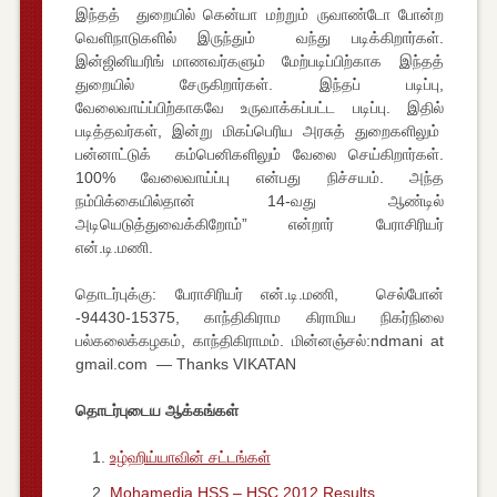
இந்தத் துறையில் கென்யா மற்றும் ருவாண்டோ போன்ற
வெளிநாடுகளில் இருந்தும் வந்து படிக்கிறார்கள்.
இன்ஜினியரிங் மாணவர்களும் மேற்படிப்பிற்காக இந்தத்
துறையில் சேருகிறார்கள். இந்தப் படிப்பு,
வேலைவாய்ப்பிற்காகவே உருவாக்கப்பட்ட படிப்பு. இதில்
படித்தவர்கள், இன்று மிகப்பெரிய அரசுத் துறைகளிலும்
பன்னாட்டுக் கம்பெனிகளிலும் வேலை செய்கிறார்கள்.
100% வேலைவாய்ப்பு என்பது நிச்சயம். அந்த
நம்பிக்கையில்தான் 14-வது ஆண்டில்
அடியெடுத்துவைக்கிறோம்” என்றார் பேராசிரியர்
என்.டி.மணி.
தொடர்புக்கு: பேராசிரியர் என்.டி.மணி, செல்போன்
-94430-15375, காந்திகிராம கிராமிய நிகர்நிலை
பல்கலைக்கழகம், காந்திகிராமம். மின்னஞ்சல்:ndmani at
gmail.com — Thanks VIKATAN
தொடர்புடைய ஆக்கங்கள்
உழ்ஹிய்யாவின் சட்டங்கள்
Mohamedia HSS – HSC 2012 Results