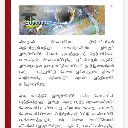
எ
ன்னதான் வேலையில்லா திண்டாட்டங்கள்
அதிகரித்தபோதிலும் மாணவர்களிடயே இன்னும்
இன்ஜினியரிங் மோகம் குறைந்ததாகத் தெரியவில்லை.
மாணவர்கள் வேலைவாய்ப்புக்கு முட்டிமோதும் சூழலில்,
இன்றைய நடைமுறை வாழ்க்கையில் பட்டதாரி இளைஞர்கள்
பலர், படித்துவிட்டு வேலை இல்லாததால், தினசரி
வாழ்க்கைக்கு அல்லல்படும் அவலம் இந்தியாவில்
நடந்துவருகிறது.
ஒரு காலத்தில் இன்ஜினியரிங் படிப்பு கொடிகட்டிப்
பறந்திருந்தாலும், இன்று அதை படித்த அனைவருக்குமே
வேலைவாய்ப்பு கிடைப்பது சிரமமாக உள்ளது. காரணம்,
வேலைவாய்ப்பின்மை. பெற்றோர் கஷ்டப்பட்டு கடன்வாங்கிப்
படிக்கவைத்தாலும், பலர் வேலை வாய்ப்பில்லாமல்
வீட்டிலேயே இருக்கின்றனர். ஆனால், பல சிக்கல்களுக்கு