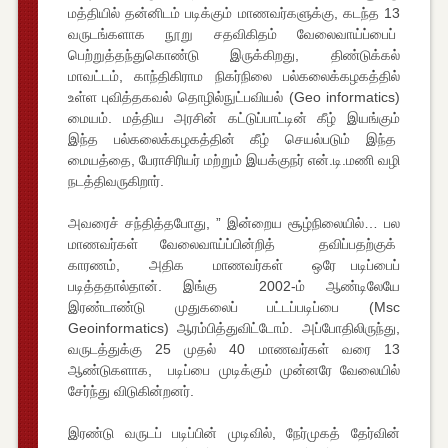
மத்தியில் தன்னிடம் படிக்கும் மாணவர்களுக்கு, கடந்த 13
வருடங்களாக நூறு சதவிகிதம் வேலைவாய்ப்பைப்
பெற்றுத்தந்துகொண்டு இருக்கிறது, திண்டுக்கல்
மாவட்டம், காந்திகிராம நிகர்நிலை பல்கலைக்கழகத்தில்
உள்ள புவித்தகவல் தொழில்நுட்பவியல் (Geo informatics)
மையம். மத்திய அரசின் கட்டுப்பாட்டின் கீழ் இயங்கும்
இந்த பல்கலைக்கழகத்தின் கீழ் செயல்படும் இந்த
மையத்தை, பேராசிரியர் மற்றும் இயக்குநர் என்.டி.மணி வழி
நடத்திவருகிறார்.
அவரைச் சந்தித்தபோது, ” இன்றைய சூழ்நிலையில்… பல
மாணவர்கள் வேலைவாய்ப்பின்றித் தவிப்பதற்குக்
காரணம், அதிக மாணவர்கள் ஒரே படிப்பைப்
படித்ததால்தான். இங்கு 2002-ம் ஆண்டிலேயே
இரண்டாண்டு முதுகலைப் பட்டப்படிப்பை (Msc
Geoinformatics) ஆரம்பித்துவிட்டோம். அப்போதிலிருந்து,
வருடத்துக்கு 25 முதல் 40 மாணவர்கள் வரை 13
ஆண்டுகளாக, படிப்பை முடிக்கும் முன்னரே வேலையில்
சேர்ந்து விடுகின்றனர்.
இரண்டு வருடப் படிப்பின் முடிவில், நேர்முகத் தேர்வின்