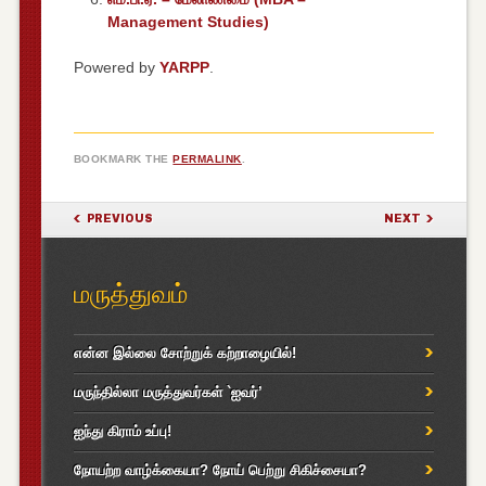
Management Studies)
Powered by
YARPP
.
BOOKMARK THE
PERMALINK
.
POST NAVIGATION
PREVIOUS
NEXT
மருத்துவம்
என்ன இல்லை சோற்றுக் கற்றாழையில்!
மருந்தில்லா மருத்துவர்கள் `ஐவர்’
ஐந்து கிராம் உப்பு!
நோயற்ற வாழ்க்கையா? நோய் பெற்று சிகிச்சையா?