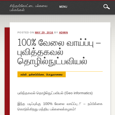
Main
Skip
சித்தார்கோட்டை பல்சுவை
MENU
to
menu
பக்கங்கள்
content
POSTED ON
MAY 29, 2016
BY
ADMIN
100% வேலை வாய்ப்பு –
புவித்தகவல்
தொழில்நுட்பவியல்
,
,
கல்வி
தன்னம்பிக்கை
பொதுவானவை
புவித்தகவல் தொழில்நுட்பவியல் (Geo informatics)
இந்த படிப்புக்கு 100% வேலை வாய்ப்பு..!’ – நம்பிக்கை
கொடுக்கிறது மத்திய பல்கலைக்கழகம்!