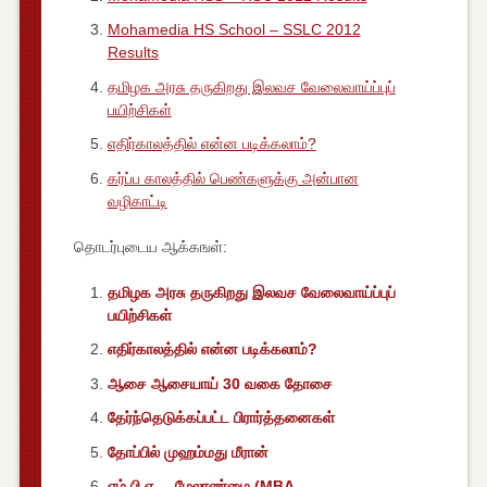
Mohamedia HS School – SSLC 2012
Results
தமிழக அரசு தருகிறது இலவச வேலைவாய்ப்புப்
எதிர்காலத்தில் என்ன படிக்கலாம்?
கர்ப்ப காலத்தில் பெண்களுக்கு அன்பான
வழிகாட்டி
தொடர்புடைய ஆக்கஙள்:
தமிழக அரசு தருகிறது இலவச வேலைவாய்ப்புப்
எதிர்காலத்தில் என்ன படிக்கலாம்?
ஆசை ஆசையாய் 30 வகை தோசை
தேர்ந்தெடுக்கப்பட்ட பிரார்த்தனைகள்
தோப்பில் முஹம்மது மீரான்
எம்.பி.ஏ. – மேலாண்மை (MBA –