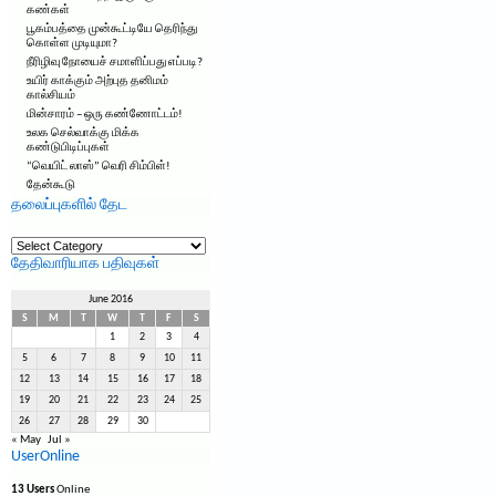
கண்கள்
பூகம்பத்தை முன்கூட்டியே தெரிந்து
கொள்ள முடியுமா?
நீரிழிவு நோயைச் சமாளிப்பது எப்படி?
உயிர் காக்கும் அற்புத தனிமம்
கால்சியம்
மின்சாரம் – ஒரு கண்ணோட்டம்!
உலக செல்வாக்கு மிக்க
கண்டுபிடிப்புகள்
“வெயிட் லாஸ்” வெரி சிம்பிள்!
தேன்கூடு
தலைப்புகளில் தேட
தலைப்புகளில்
தேட
தேதிவாரியாக பதிவுகள்
June 2016
S
M
T
W
T
F
S
1
2
3
4
5
6
7
8
9
10
11
12
13
14
15
16
17
18
19
20
21
22
23
24
25
26
27
28
29
30
« May
Jul »
UserOnline
13 Users
Online