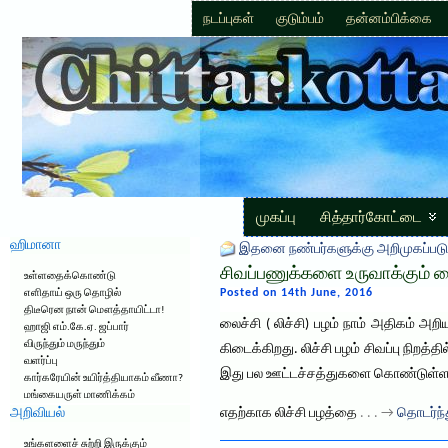
நடப்புகள்
குடும்பம்
தன்னம்பிக்கை
முகப்பு
சித்தார்கோட்டை
ஹிமானா
இதனை நண்பர்களுக்கு அறிமுகப்படு
சிவப்பணுக்களை உருவாக்கும் லை
உள்ளதைக்கொண்டு
Posted on 14th June, 2016
எளிதாய் ஒரு தொழில்
திடீரென நான் மௌத்தாயிட்டா!
லைச்சி ( லிச்சி) பழம் நாம் அதிகம் 
ஹாஜி எம்.கே.ஏ. ஜப்பார்
விருந்தும் மருந்தும்
கிடைக்கிறது. லிச்சி பழம் சிவப்பு நிறத
வளர்ப்பு
இது பல ஊட்டச்சத்துகளை கொண்டுள்ளது.
கார்கரேயின் உயிர்த்தியாகம் வீணா?
மங்கையருள் மாணிக்கம்
அறிவியல்
எதற்காக லிச்சி பழத்தை
. . . →
தொடர்ந்த
உங்களளைச் சுற்றி இருக்கும்