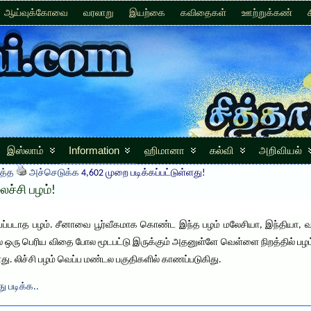
ஆய்வுக்கோவை
வரலாறு
இயற்கை
கவிதைகள்
ஊற்றுக்கண்
இஸ்லாம்
Information
ஹிமானா
கல்வி
அறிவியல்
த்த
அச்செடுக்க
4,602 முறை படிக்கப்பட்டுள்ளது!
ச்சி பழம்!
அறியப்படாத பழம். சீனாவை பூர்வீகமாக கொண்ட இந்த பழம் மலேசியா, இந்தியா
்தில் ஒரு பெரிய விதை போல மூடபட்டு இருக்கும் அதனுள்ளே வெள்ளை நிறத்தில் பழம்
 லிச்சி பழம் வெப்ப மண்டல பகுதிகளில் காணப்படுகிது.
ு படிக்க..