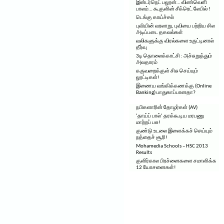
இன்டர்நெட் பலூன்… விண்வெளி
பாலம்… கூகுளின் சீக்ரெட் லேபில் !
டெங்கு காய்ச்சல்
புவியின் வரலாறு, புவியை பற்றிய சில
அடிப்படை தகவல்கள்
வலிகளுக்கு விரல்களை உருட்டினால்
தீர்வு
3டி தொலைக்காட்சி : அச்சுறுத்தும்
அவதாரம்
கருவறைக்குள் சிசு செய்யும்
லூட்டிகள்!
இணைய வங்கிக்கணக்கு (Online
Banking) பாதுகாப்பானதா?
நபிகளாரின் தோழர்கள் (AV)
‘தாய்ப் பால்’ தரக்கூடிய மரபணு
மாற்றப் பசு!
குண்டு உடலை இளைக்கச் செய்யும்
நத்தைச் சூரி!
Mohamedia Schools – HSC 2013
Results
குளிர்கால பிரச்னைகளை சமாளிக்க
12 யோசனைகள்!