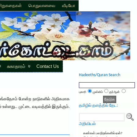
சிறுகதைகள்
பொதுவானவை
வீடியோ
சுகாதாரம்
Contact Us
Hadeeths/Quran Search
புகாரி
முஸ்லிம்
குர்ஆன்
, வங்கதேசம் போன்ற நாடுகளில் அதிகமாக
தமிழில் தளத்தில் தேட:
 உள்ளது.. முட்டை வடிவத்தில் இருக்கும்.
அறிவியல்
கண்கள் பல நிறங்களில் ஏன்?