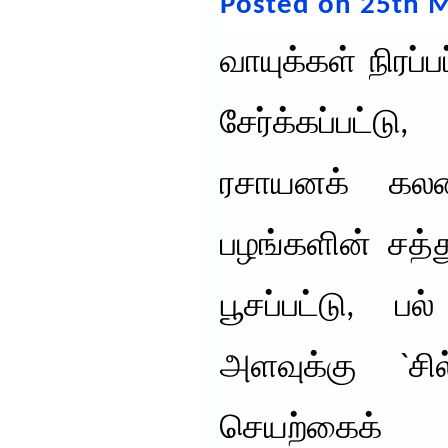
Posted on 25th M
வாயுக்கள் நிரப்ப
சேர்க்கப்பட்
ரசாயனக் கலவை
பழங்களின் சத்
பூசப்பட்டு, ப
அளவுக்கு `சில
செயற்கைக் 