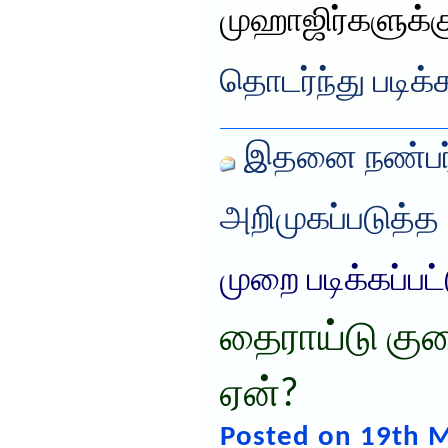
முஹாஜிர்களுக்
தொடர்ந்து படிக்
இதனை நண்பர்
அறிமுகப்படுத்த
முறை படிக்கப்பட
தைராய்டு குற
ஏன்?
Posted on 19th M