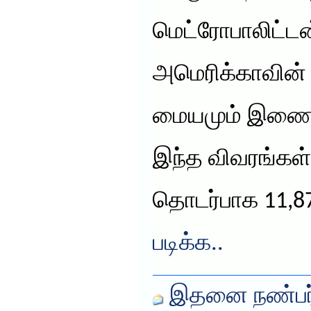
மெட்ரோபாலிட்டன
அமெரிக்காவின் 
மையமும் இணைந்
இந்த விவரங்கள
தொடர்பாக 11,8
படிக்க..
இதனை நண்பர்