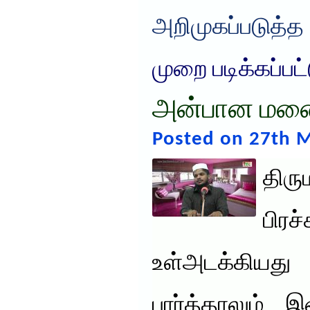
அறிமுகப்படுத்த
முறை படிக்கப்பட
அன்பான மனை
Posted on 27th M
திர
பிரச
உள்அடக்கியது 
பார்த்தாலும் 