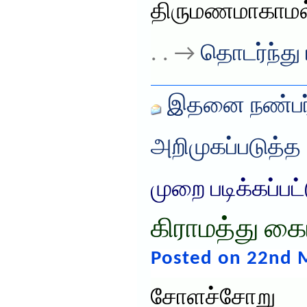
திருமணமாகாமல்
. . →
தொடர்ந்து 
இதனை நண்பர்
அறிமுகப்படுத்த
முறை படிக்கப்பட
கிராமத்து க
Posted on 22nd 
சோளச்சோறு