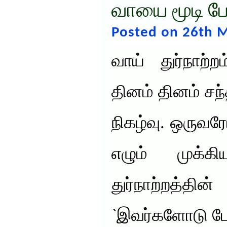
வாயை மூடி பே
Posted on 26th M
வாய் துர்நாற்ற
தினம் தினம் சந
நிகழ்வு. ஒருவர
எழும் முக்
துர்நாற்றத
`இவர்களோடு பே