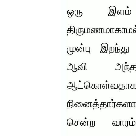
ஒரு இளம
திருமணமாகாமல
முன்பு இறந்து
ஆவி அந்தக
ஆட்கொள்
நினைத்தார்களா
சென்ற வார