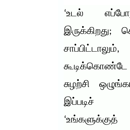
‘உடல் எப்ப
இருக்கிறது;
சாப்பிட்டா
கூடிக்கொண்டே 
சுழற்சி ஒழுங்
இப்படிச் ச
‘உங்களுக்குத