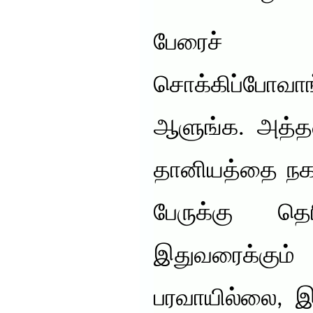
பேரைச்
சொக்கிப்போ
ஆளுங்க. அத்
தானியத்தை நக
பேருக்கு த
இதுவரைக்கு
பரவாயில்லை, இ