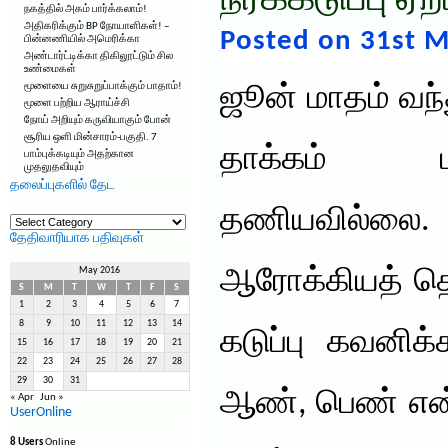
நீர்க்கடுப்பு 
நகத்தில் அகம் பார்க்கலாம்!
அதிகரிக்கும் BP நோயாளிகள்! –
Posted on 31st M
பின்னணியில் அமெரிக்கா
அண்டார்ட்டிக்கா திகிலூட்டும் சில
உண்மைகள்
மூளையை சுறுசுறுப்பாக்கும் பாதாம்!
ஜூன் மாதம் வந்
மூளை பற்றிய ஆராய்ச்சி
நோய் அறியும் கருவியாகும் போன்
சூரிய ஒளி மின்சாரம்-பகுதி. 7
தாக்கம் ம
பாம்புக்கடியும் அதற்கான
முதலுதவியும்
தலைப்புகளில் தேட
தணியவில்லை. 
தலைப்புகளில்
தேட
தேதிவாரியாக பதிவுகள்
ஆரோக்கியத் தொ
May 2016
S
M
T
W
T
F
S
1
2
3
4
5
6
7
8
9
10
11
12
13
14
கடுப்பு கவனிக
15
16
17
18
19
20
21
22
23
24
25
26
27
28
29
30
31
ஆண், பெண் என்
« Apr
Jun »
UserOnline
8 Users
Online