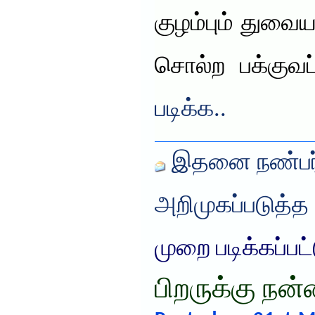
குழம்பும் துவைய
சொல்ற பக்குவ
படிக்க..
இதனை நண்பர்
அறிமுகப்படுத்த
முறை படிக்கப்பட
பிறருக்கு நன