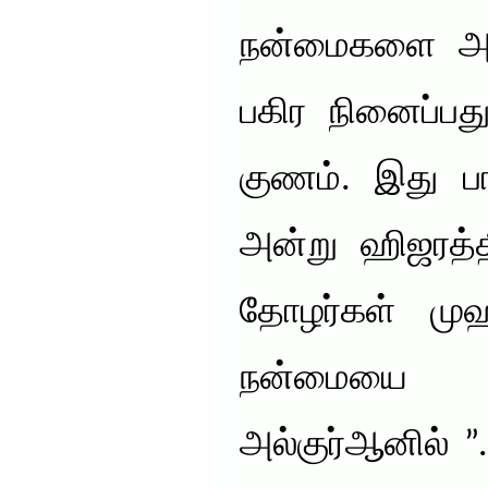
நன்மைகளை அடு
பகிர நினைப்பத
குணம். இது பார
அன்று ஹிஜரத்த
தோழர்கள் முஹ
நன்மையை அ
அல்குர்ஆனில் 