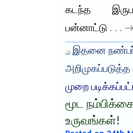
கடந்த இருப
பன்னாட்டு
. . . 
இதனை நண்பர்
அறிமுகப்படுத்த
முறை படிக்கப்பட
மூட நம்பிக்
உருவங்கள்!