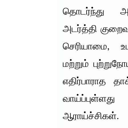
தொடர்ந்து அர
அடர்த்தி குறைவு
செரியாமை, உடல
மற்றும் புற்று
எதிர்பாராத தா
வாய்ப்புள
ஆராய்ச்சிகள்.