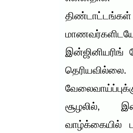
திண்டாட்டங்கள
மாணவர்கள
இன்ஜினியரிங் 
தெரியவில்
வேலைவாய்ப்பு
சூழலில், 
வாழ்க்கையில் 