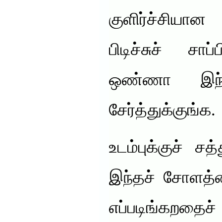
குளிர்ச்சியான
பிடிச்சுச் சாப
ஒண்ணா இந்த
சேர்த்துக்குங்க.
உடம்புக்குச் சத
இந்தச் சோளத்
எப்படிங்கறதை