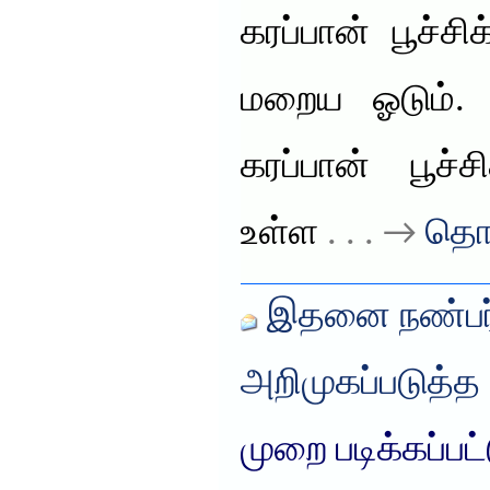
கரப்பான் பூச்ச
மறைய ஓடும். 
கரப்பான் பூச்
உள்ள
. . . →
தொட
இதனை நண்பர்
அறிமுகப்படுத்த
முறை படிக்கப்பட