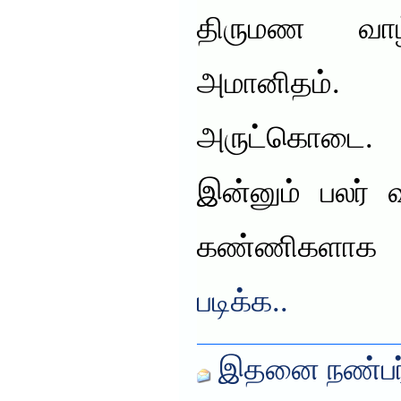
திருமண வாழ
அமானிதம். 
அருட்கொடை. 
இன்னும் பலர் 
கண்ணிகளா
படிக்க..
இதனை நண்பர்