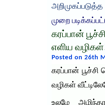
அறிமுகப்படுத்த
முறை படிக்கப்பட
கரப்பான் பூச
எளிய வழிகள்
Posted on 26th M
கரப்பான் பூச்
வழிகள் வீட்டிலே
உலமே அழிந்த