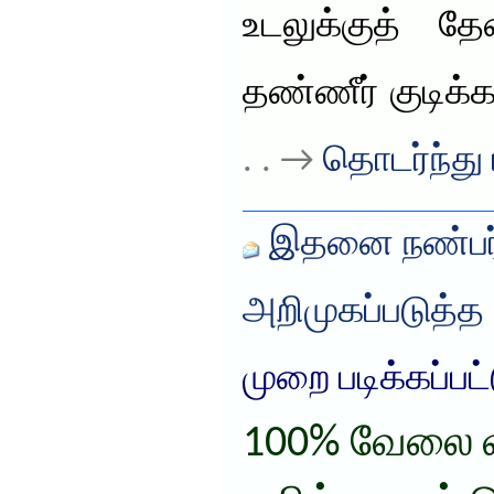
உடலுக்குத் த
தண்ணீர் குடிக்க
. . →
தொடர்ந்து 
இதனை நண்பர்
அறிமுகப்படுத்த
முறை படிக்கப்பட
100% வேலை வா