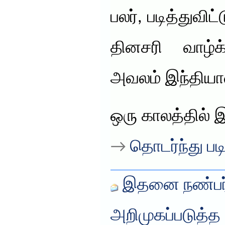
பலர், படித்துவி
தினசரி வாழ்க்
அவலம் இந்தியாவ
ஒரு காலத்தில் இ
→
தொடர்ந்து படி
இதனை நண்பர்
அறிமுகப்படுத்த