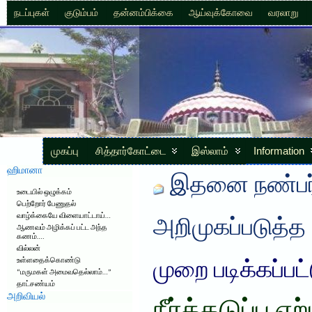
நடப்புகள்
குடும்பம்
தன்னம்பிக்கை
ஆய்வுக்கோவை
வரலாறு
முகப்பு
சித்தார்கோட்டை
இஸ்லாம்
Information
ஹிமானா
இதனை நண்பர்
உடையில் ஒழுக்கம்
பெற்றோர் பேணுதல்
வாழ்க்கையே விளையாட்டாய்…
அறிமுகப்படுத்த
ஆணவம் அழிக்கப் பட்ட அந்த
கணம்….
வில்லன்
உள்ளதைக்கொண்டு
முறை படிக்கப்பட
“மருமகள் அமைவதெல்லாம்…”
தாட்சண்யம்
அறிவியல்