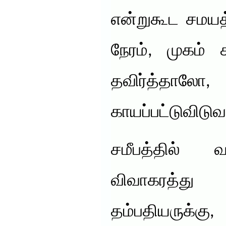
என்றுகூட சமயத
நேரம், முகம் 
தவிர்த்த
காயப்பட்டுவிடுவ
சமீபத்தில் வா
விவாகரத்து
தம்பதியருக்கு