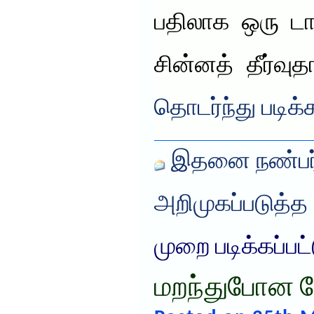
பதிலாக ஒரு டாக்
சின்னத் தீர்வ
தொடர்ந்து படிக்
இதனை நண்பர்
அறிமுகப்படுத்த
முறை படிக்கப்பட
மறந்துபோன 