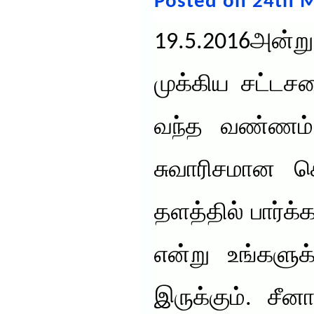
Posted on 24th M
19.5.2016அன்ற
முக்கிய சட்டசப
வந்த வண்ணம் 
சுவாரிசமான
தளத்தில் பார்க்
என்று உங்களு
இருக்கும். சீன