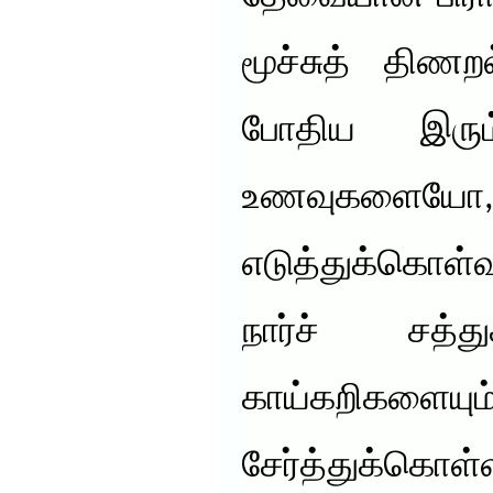
மூச்சுத் திணற
போதிய இரும
உணவுகளையோ,
எடுத்துக்கொள
நார்ச் சத்து
காய்கறிக
சேர்த்துக்கொள