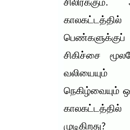
சிலிர்க்கும
காலகட்டத்த
பெண்களுக்குப்
சிகிச்சை மூல
வலியையும
நெகிழ்வையும்
காலகட்டத்தில
முடிகிறது?