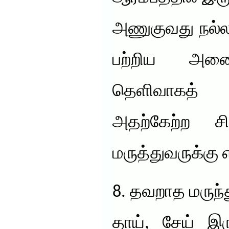
அணுகுவது நல்ல
பற்றிய அனை
தெளிவாகத் 
அதற்கேற்ற ச
மருத்துவருக்கு 
8. தவறாத மருந்
தாய், சேய் இர