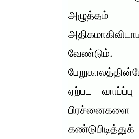
அழுத்தம
அதிகமாகிவிடாம
வேண்டும்
பேறுகாலத்தின
ஏற்பட வாய்ப்ப
பிரச்னைகளை
கண்டுபிடித்