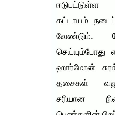
ஈடுபட்டுள்ள
கட்டாயம் நடைப
வேண்டும். மே
செய்யும்போது 
ஹார்மோன் சுரக
தசைகள் வலுப
சரியான நில