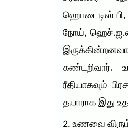
ஹெபடைடிஸ் பி, ர
நோய், ஹெச்.ஐ
இருக்கின்ற
கண்டறிவார். உ
ரீதியாகவும் பிர
தயாராக இது உதவ
2. உணவை விரும்