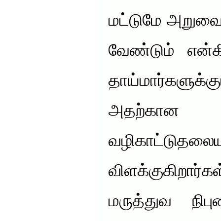
மட்டுமே அறுவைச
வேண்டும் என்க
தாய்மார்களுக்க
அதற்கான 
வழிகாட்டு
விளக்குகிறார்
மருத்துவ நி