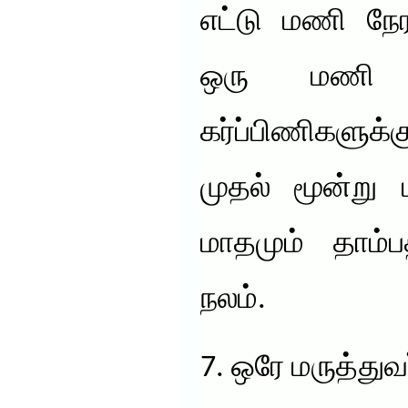
எட்டு மணி நேர
ஒரு மணி ந
கர்ப்பிணிகளுக
முதல் மூன்று
மாதமும் தாம்ப
நலம்.
7. ஒரே மருத்துவர