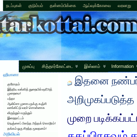
நடப்புகள்
குடும்பம்
தன்னம்பிக்கை
ஆய்வுக்கோவை
வரலாறு
முகப்பு
சித்தார்கோட்டை
இஸ்லாம்
Information
ஹிமானா
இதனை நண்பர்
குரோதம்
இந்திய வங்கித் துறையில் ஷரீஅத்
முறைமை!
அறிமுகப்படுத்த
பந்தா
ஆலிம்சா முஸாபருக்கு கஞ்சி
வாங்கிட்டு வரச் சொன்னாக
விருந்தும் மருந்தும்
முறை படிக்கப்பட
இறைநாட்டம்
நெஞ்சைப் பிளந்த அந்தக் கொடூரம்!
தங்கம் ஒரு சிறந்த மூலதனம்!
அறிவியல்