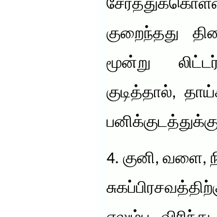
சேர்த்துக்
குறைந்தது தி
மூன்று லிட
குடித்தால், தாய்
பனிக்குடத்துக்கு
4. குனி, வளை, நி
சுகப்பிரசவத்திற்