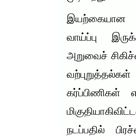
இயற்கையான ச
வாய்ப்பு இருக
அறுவைச் சிகிச
வற்புறுத்தல்
கர்ப்பிணிகள்
மிகுதியாகிவி
நடப்பதில் பிர