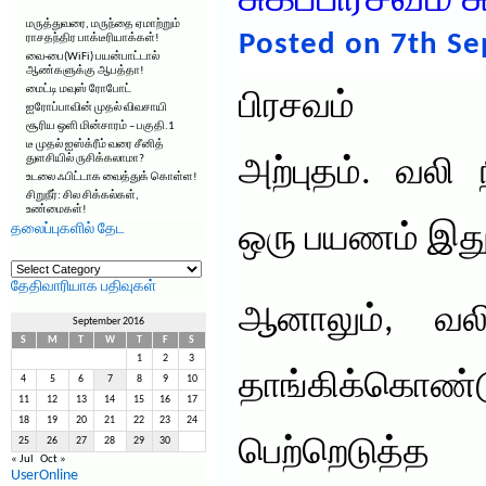
சுகப்பிரசவம் 
மருத்துவரை, மருந்தை ஏமாற்றும்
Posted on 7th S
ராசதந்திர பாக்டீரியாக்கள்!
வை-பை(WiFi) பயன்பாட்டால்
ஆண்களுக்கு ஆபத்தா!
மைட்டி மவுஸ் ரோபோட்
பிரசவம் எ
ஐரோப்பாவின் முதல் விவசாயி
சூரிய ஒளி மின்சாரம் – பகுதி.1
டீ முதல் ஐஸ்க்ரீம் வரை சீனித்
துளசியில் ருசிக்கலாமா?
அற்புதம். வலி 
உடலை ஃபிட்டாக வைத்துக் கொள்ள!
சிறுநீர்: சில சிக்கல்கள்,
உண்மைகள்!
தலைப்புகளில் தேட
ஒரு பயணம் இது
தலைப்புகளில்
தேட
தேதிவாரியாக பதிவுகள்
ஆனாலும், வல
September 2016
S
M
T
W
T
F
S
1
2
3
தாங்கிக்கொண்
4
5
6
7
8
9
10
11
12
13
14
15
16
17
18
19
20
21
22
23
24
பெற்றெடுத்த
25
26
27
28
29
30
« Jul
Oct »
UserOnline