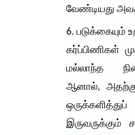
வேண்டியது அவச
6. படுக்கையும் உ
கர்ப்பிணிகள் ம
மல்லாந்த நில
ஆனால், அதற்கு
ஒருக்களித்துப
இருவருக்கும் ச