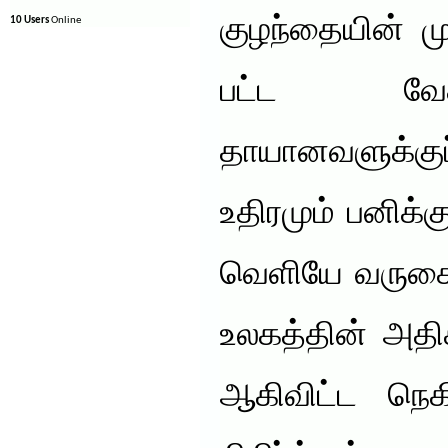
குழந்தையின் மு
10 Users
Online
பட்ட வே
தாயானவளுக்கு
உதிரமும் பனிக்க
வெளியே வருகைய
உலகத்தின் அதி
ஆகிவிட்ட நெகி