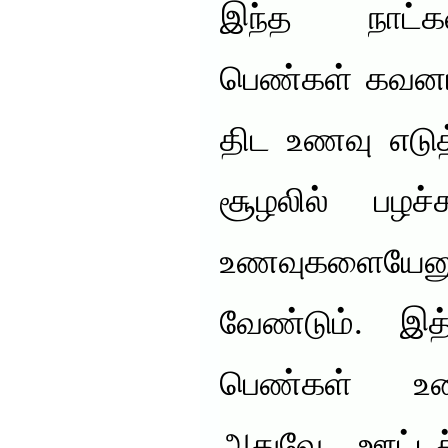
இந்த நாட்க
பெண்கள் கவனம்
திட உணவு எடுத
சூழலில் பழச
உணவுகளையேனு
வேண்டும். இ
பெண்கள் உண
அதுவே ஊட்டச