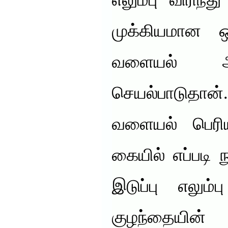
எலும்பு விரிந்
முக்கியமான 
வளையல் அ
செயல்பாடுதா
வளையல் பெரி
கையில் எப்பட
இடுப்பு எலும்
குழந்தையின