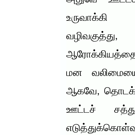
உருவாக்கி
வழிவகுத்த
ஆரோக்கியத்தை
மன வலிமையையு
ஆகவே, தொடக்கத
ஊட்டச் சத
எடுத்துக்கொள்