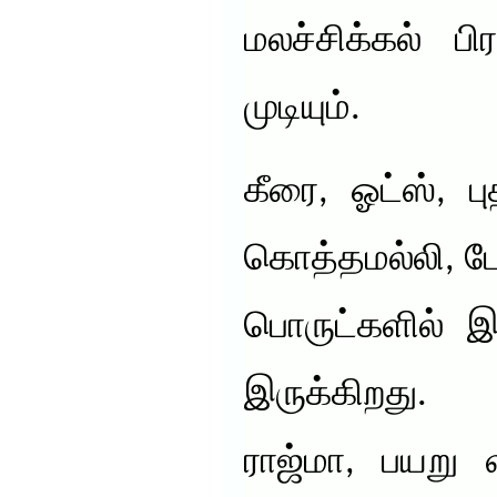
மலச்சிக்கல் ப
முடியும்.
கீரை, ஓட்ஸ், ப
கொத்தமல்லி, ப
பொருட்களில் இர
இருக்கிறது
ராஜ்மா, பயறு 