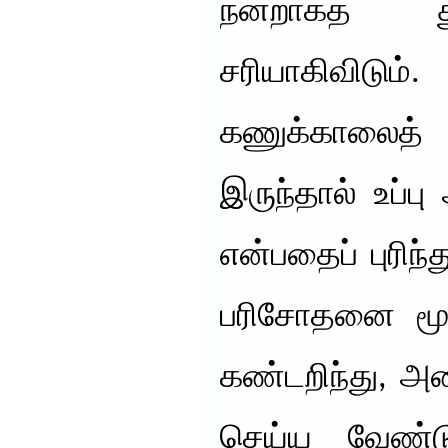
நன்றாகத் த
சரியாகிவிடும
கணுக்காலைத் 
இருந்தால் உப்ப
என்பதைப் புரிந்த
பரிசோதனை மூல
கண்டறிந்து, அ
செய்ய வேண்டு