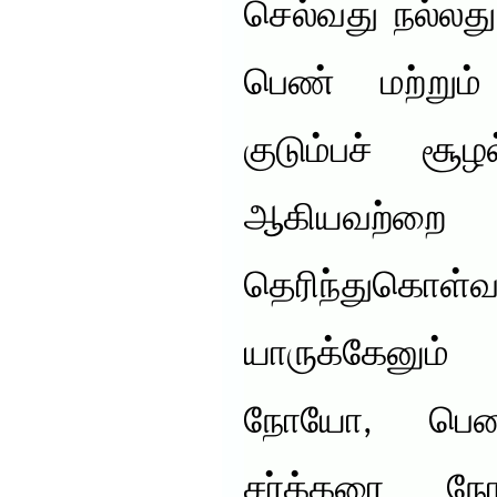
செல்வது நல்லது
பெண் மற்று
குடும்பச் சூழ
ஆகியவற்ற
தெரிந்துகொள்
யாருக்கேனும
நோயோ, பெண்
சர்க்கரை ந