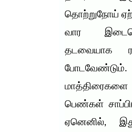
தொற்றுநோய் ஏற்
வார இடைவெ
தடவையாக 
போடவேண்டும
மாத்திரைகளை
பெண்கள் சாப்பி
ஏனெனில், இது