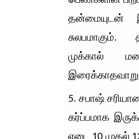
பெண்களின் பிறப்ப
தன்மையுடன் இர
சுலபமாகும். 
முக்கால் ம
இரைக்காதவாறு 
5. சபாஷ் சரியா
கர்ப்பமாக இரு
எடை 10 முதல் 