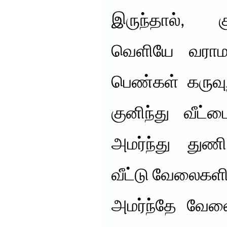
இருந்தால்,
வெளியே வராமல்
பெண்கள் கருவுற
குனிந்து வீட்ட
அமர்ந்து துண
வீட்டு வேலைகளில
அமர்ந்தே வேலை