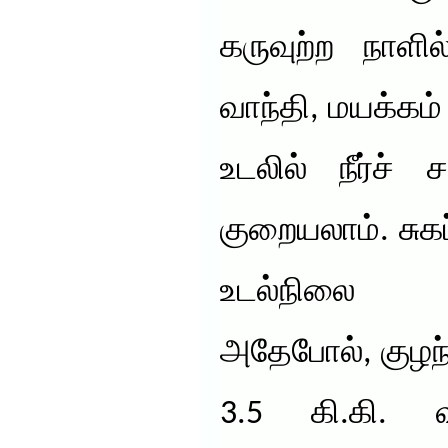
கருவுற்ற நாளி
வாந்தி, மயக்கம்
உடலில் நீர்ச்
குறையலாம். சுகப
உடல்நிலை 
அதேபோல், குழந
3.5 கி.கி. 