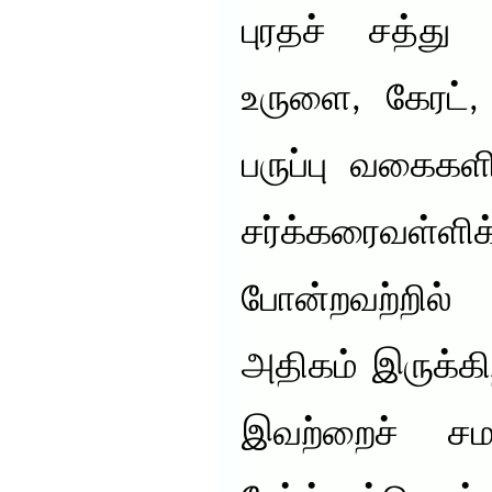
புரதச் சத்து 
உருளை, கேரட்,
பருப்பு வகைகளி
சர்க்கரைவள்ளி
போன்றவற்றில
அதிகம் இருக்க
இவற்றைச் சமச