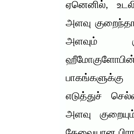
ஏனெனில், உடலி
அளவு குறைந்த
அளவும் க
ஹீமோகுளோபின
பாகங்களுக்
எடுத்துச் செல
அளவு குறையும்
தேவையான பிரா