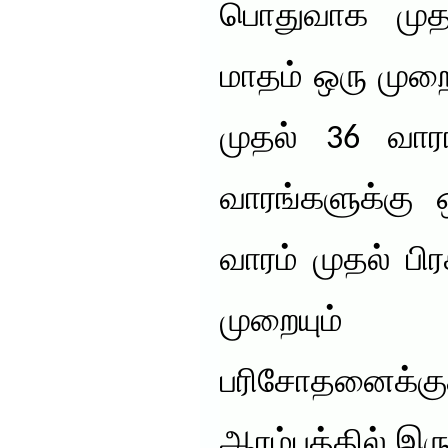
பொதுவாக முதல
மாதம் ஒரு முறைய
முதல் 36 வா
வாரங்களுக்கு 
வாரம் முதல் ப
முறையும் 
பரிசோதனைக்கு
ஆரம்பத்தில் இர