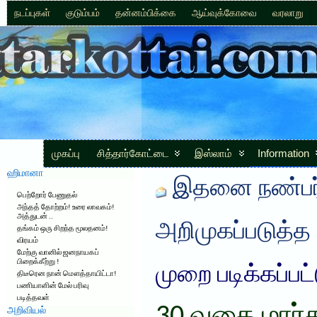
நடப்புகள்
குடும்பம்
தன்னம்பிக்கை
ஆய்வுக்கோவை
வரலாறு
முகப்பு
சித்தார்கோட்டை
இஸ்லாம்
Information
ஹிமானா
இதனை நண்பர்
பெற்றோர் பேணுதல்
அந்தத் தோற்றம்! உரை லாவகம்!
அத்துடன் ..
அறிமுகப்படுத்த
தங்கம் ஒரு சிறந்த மூலதனம்!
விரயம்
மேற்கு வானில் ஜனநாயகப்
பிறைக்கீற்று !
முறை படிக்கப்பட
திடீரென நான் மௌத்தாயிட்டா!
பணியாளின் மேல் பரிவு
படித்தவள்
அறிவியல்