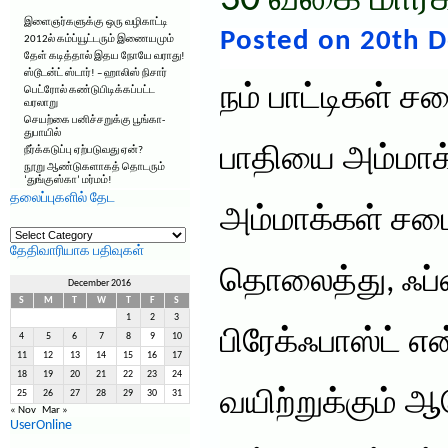
30 வகை மார்கழ
இளைஞர்களுக்கு ஒரு வழிகாட்டி
Posted on 20th 
2012ல் கம்ப்யூட்டரும் இணையமும்
தேள் கடித்தால் இதய நோயே வராது!
ஸ்டூடன்ட் ஸ்டார்! – ஹாலிஸ் நிசார்
நம் பாட்டிகள் 
பெட்ரோல் கண்டுபிடிக்கப்பட்ட
வரலாறு
செயற்கை பனிச்சறுக்கு பூங்கா-
துபாயில்
பாதியை அம்மா
நீர்க்கடுப்பு ஏற்படுவது ஏன்?
நூறு ஆண்டுகளாகத் தொடரும்
‘துங்குஸ்கா’ மர்மம்!
தலைப்புகளில் தேட
அம்மாக்கள் சமை
தலைப்புகளில்
தேட
தேதிவாரியாக பதிவுகள்
தொலைத்து, ஃப்ர
December 2016
S
M
T
W
T
F
S
1
2
3
பிரேக்ஃபாஸ்ட் எ
4
5
6
7
8
9
10
11
12
13
14
15
16
17
18
19
20
21
22
23
24
வயிற்றுக்கும் ஆ
25
26
27
28
29
30
31
« Nov
Mar »
UserOnline