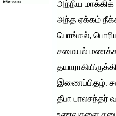
அந்நிய மாக்கிக
16 Users
Online
அந்த ஏக்கம் நீக்
பொங்கல், பொரிய
சமையல் மணக்க
தயாராகியிருக்கி
இணைப்பிதழ். ச
தீபா பாலசந்தர் 
உணவுகளை சமைப