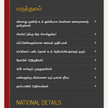
மருத்துவம்
உங்களது குண்டு உடல் ஒல்லியாக வெள்ளை உணவுகளைத்
தவிருங்கள்
சிகரெட்டுக்கு நோ சொல்லுங்க!
கர்ப்பிணிகளுக்கான உணவுக் குறிப்புகள்
உப்பில்லாப் பண்டம்தான் உடல் ஆரோக்கியத்தைத் தரும்
நோயின் அறிகுறிகள்!
உயிர் காக்கும் முதலுதவிகள்
வலிகளுக்கு விரல்களை உருட்டினால் தீர்வு
தாய்பாலின் அதிசயங்கள்
NATIONAL DETAILS