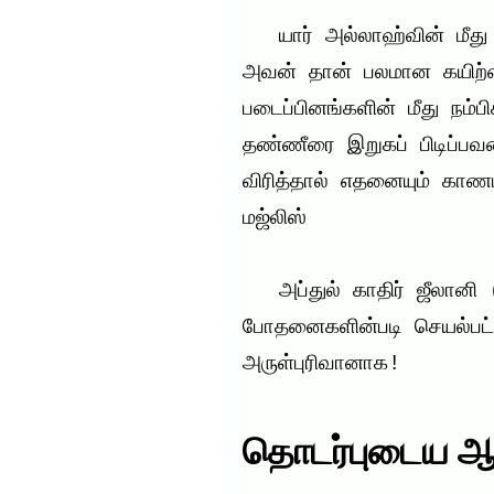
   யார் அல்லாஹ்வின் மீது நம்பிக்கை கொண்டுவிட்டானோ 
அவன் தான் பலமான கயிற்றைப
படைப்பினங்களின் மீது நம்
தண்ணீரை இறுகப் பிடிப்ப
விரித்தால் எதனையும் காணம
மஜ்லிஸ்

   அப்துல் காதிர் ஜீலானி (ரஹ்) அவர்களின் இந்த 
போதனைகளின்படி செயல்பட்
அருள்புரிவானாக!
தொடர்புடைய ஆ