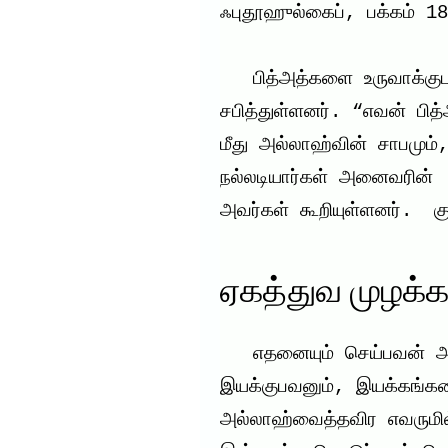
ஃபுதூஹுல்கைப், பக்கம் 18
   பித்அத்களை உருவாக்குபவனை நபி (ஸல்) அவர்கள் 
சபித்துள்ளனர். “எவன் பி
மீது அல்லாஹ்வின் சாபமும்,
நல்லடியார்கள் அனைவரின்  
அவர்கள் கூறியுள்ளனர்.  கு
ஏகத்துவ முழக்க
   எதனையும் செய்பவன் அல்லாஹ்வைத் தவிர எவருமில்லை. 
இயக்குபவனும், இயக்கங்களை
அல்லாஹ்வைத்தவிர எவருமில்