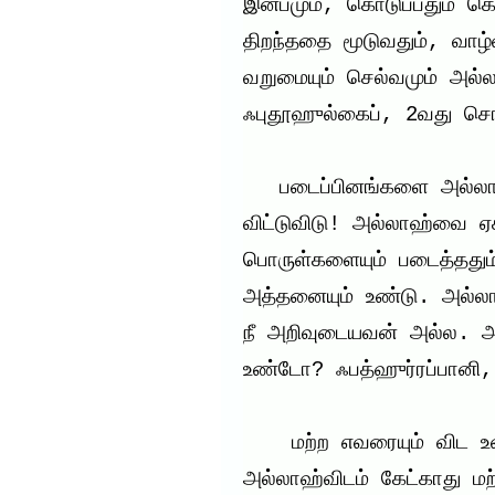
இன்பமும், கொடுப்பதும் கொட
திறந்ததை மூடுவதும், வாழ்வு
வறுமையும் செல்வமும் அல்ல
ஃபுதூஹுல்கைப், 2வது சொற
   படைப்பினங்களை அல்லாஹ்வுக்கு இணையாக்குவதை 
விட்டுவிடு! அல்லாஹ்வை ஏக
பொருள்களையும் படைத்தத
அத்தனையும் உண்டு. அல்ல
நீ அறிவுடையவன் அல்ல. அ
உண்டோ? ஃபத்ஹுர்ரப்பானி,
    மற்ற எவரையும் விட உனக்கு மிக அருகில் இருக்கும் 
அல்லாஹ்விடம் கேட்காது மற்