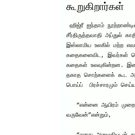
கூறுகிறார்கள்
 ஹிஜ்ரீ ஐந்தாம் நூற்றாண்டில் இஸ்லாமிய உலகம் கண்ட மாபெரும் 
சீர்திருத்தவாதி அப்துல் கா
இஸ்லாமிய உலகில் மற்ற எவரத
கதைகளைவிட, இவர்கள் பெ
கதைகள் உலவுகின்றன. இற
தகாத சொற்களைக் கூட அவ
பொய்ப்  பிரச்சாரமும் செய்ய
   “என்னை ஆயிரம் முறை அழைத்தால் நான் ஓடோடி 
வருவேன்”என்றும்,
