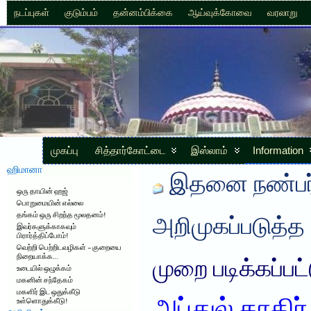
நடப்புகள்
குடும்பம்
தன்னம்பிக்கை
ஆய்வுக்கோவை
வரலாறு
முகப்பு
சித்தார்கோட்டை
இஸ்லாம்
Information
ஹிமானா
இதனை நண்பர்
ஒரு தாயின் ஹஜ்
பொறுமையின் எல்லை
தங்கம் ஒரு சிறந்த மூலதனம்!
அறிமுகப்படுத்த
இவர்களுக்காகவும்
பிரார்த்திப்போம்!
வெற்றி பெற்றிடவழிகள் – குறையை
நிறையாக்க…
முறை படிக்கப்பட
உடையில் ஒழுக்கம்
மகனின் சந்தேகம்
மகளிர் இட ஒதுக்கீடு
உள்ளொதுக்கீடு!