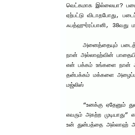
வெட்கமாக இல்லையா? படைப்
ஏற்பட்டு விடாதபோது, படைப்
ஃபத்ஹுர்ரப்பானி, 38வது மஜ
     அனைத்தையும் படைத்தவனிடமே அனைத்தையும் கேள்! 
நான் அல்லாஹ்வின் பாதைய
என் பக்கம் உங்களை நான் 
தன்பக்கம் மக்களை அழைப்ப
மஜ்லிஸ்

     “உனக்கு ஏதேனும் துன்பம் ஏற்பட்டால் அவனைத் தவிர 
எவரும் அகற்ற முடியாது” 
உன் துன்பத்தை அல்லாஹ் அ