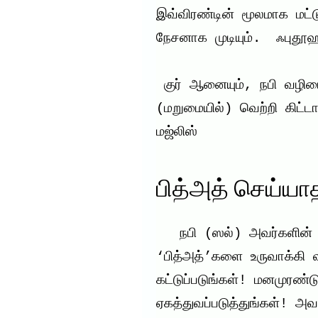
இவ்விரண்டின் மூலமாக மட்
நேசனாக முடியும்.  ஃபுதூஹ
 குர் ஆனையும், நபி வழியையும் பின்பற்றாத வரை உனக்கு 
(மறுமையில்) வெற்றி கிட்ட
மஜ்லிஸ்              
பித்அத் செய்யாத
   நபி (ஸல்) அவர்களின் வழியைப் பின்பற்றுங்கள்! 
‘பித்அத்’களை உருவாக்கி வி
கட்டுப்படுங்கள்! மனமுரண்ட
ஏகத்துவப்படுத்துங்கள்! அ