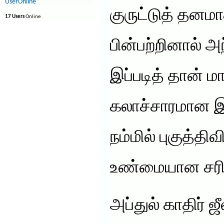
UserOnline
குருட்டுத் தனமா
17 Users
Online
பின்பற்றினால் அ
இப்படித் தான் ம
கலாச்சாரமான 
நம்மில் புகுத்த
உண்மையான சரித
அப்துல் காதிர் 