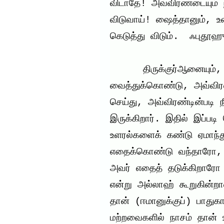
விடாதே! அவ்விரண்டையும் நீ
விடுவாய்! ஷைத்தானும், உ
கெடுத்து விடும்.  ஃபுதூஹ
      திருக்குர்ஆனையும், நபி வழியையும் உனக்கு முன்னால் 
வைத்துக்கொண்டு, அவ்விர
செய்து, அவ்விரண்டின்படி ந
இருக்கிறார். இதில் இப்படி 
உளரல்களைக் கண்டு ஏமாந்த
எதைக்கொண்டு வந்தாரோ, 
அவர் எதைத் தடுக்கிறாரோ அ
என்று அல்லாஹ் கூறுகின்றான
தான் (ஈமானுக்குப்) பாதுக
மற்றவைகளில் நாசம் தான் உ