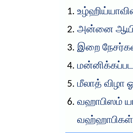
உழ்ஹிய்யாவின
அன்னை ஆயிஷ
இறை நேசர்கள
மன்னிக்கப்பட
மீலாத் விழா 
வஹாபிஸம் யா
வஹ்ஹாபிகள்