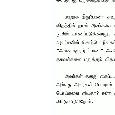
என்பதற்கு மறுக்கமுடியாத 
   மாறாக இதுபோன்ற தவறான நம்பிக்கைகளைத் தகர்க்கின்ற 
விதத்தில் தான் அவர்களே எ
நூலில் காணப்படுகின்றது. 
அவர்களின் சொற்பொழிவுக
“அல்ஃபத்ஹுர்ரப்பானி” ஆகி
தகவல்களை மறுக்கும் வித
   அவர்கள் தனது கைப்பட எழுதிய உண்மைகளை ஏற்பதா? 
அல்லது அவர்கள் பெயரால் மி
பொய்களை ஏற்பதா? என்ற ம
விட்டுவிடுகிறோம்.
