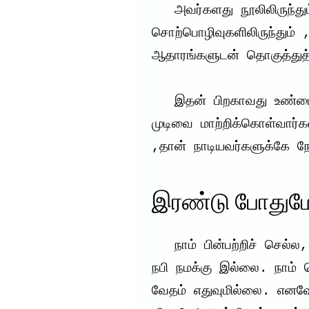
   அவர்களது நூலிலிருந்தும் ,அவர்களின் 
சொற்பொழிவுகளிலிருந்தும்
ஆதாரங்களுடன் தொகுத்துத் 
   இதன் பிறகாவது உண்மையை உணராதோர், தனது தவறான 
முடிவை மாற்றிக்கொள்வார்க
,தான் நாடியவர்களுக்கே நே
இரண்டு போதும
   நாம் பின்பற்றிச் செல்ல, நபி(ஸல்) அவர்களைத் தவிர வேறு 
நபி நமக்கு இல்லை. நாம் 
வேதம் எதுவுமில்லை. எனவே 