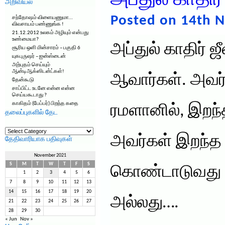
அப்துல் காதிர
அறிவியல்
Posted on 14th 
சந்தோஷம் விளையணுமா…
விவசாயம் பண்ணுங்க !
21.12.2012 உலகம் அழியும் என்பது
உண்மையா?
அப்துல் காதிர் 
சூரிய ஒளி மின்சாரம் – பகுதி 6
யுகபுருஷர் – ஐன்ஸ்டைன்
அற்புதம் செய்யும்
ஆன்டிஆக்ஸிடன்ட்கள்!
ஆவார்கள். அவர்
தேன்கூடு
சாப்பிட்ட உடனே என்ன என்ன
செய்யகூடாது ?
காகிதம் (பேப்பர்) பிறந்த கதை
ரமளானில், இறந்த
தலைப்புகளில் தேட
தலைப்புகளில்
தேட
அவர்கள் இறந்த
தேதிவாரியாக பதிவுகள்
November 2021
S
M
T
W
T
F
S
கொண்டாடுவது 
1
2
3
4
5
6
7
8
9
10
11
12
13
14
15
16
17
18
19
20
அல்லது….
21
22
23
24
25
26
27
28
29
30
« Jun
Nov »