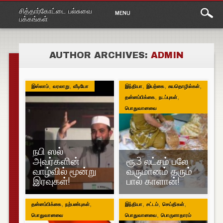
Main
Skip
சித்தார்கோட்டை பல்சுவை
MENU
to
menu
பக்கங்கள்
content
AUTHOR ARCHIVES:
ADMIN
,
,
,
,
,
இஸ்லாம்
வரலாறு
வீடியோ
இந்தியா
இயற்கை
சுயதொழில்கள்
,
,
தன்னம்பிக்கை
நடப்புகள்
பொதுவானவை
நபி ஸல்
அவர்களின்
ரூ.3 லட்சம் பலே
வாழ்வில் மூன்று
வருமானம் தரும்
இரவுகள்!
பால் காளான்!
,
,
,
,
,
தன்னம்பிக்கை
நற்பண்புகள்
இந்தியா
சட்டம்
செய்திகள்
,
பொதுவானவை
பொதுவானவை
பொருளாதாரம்