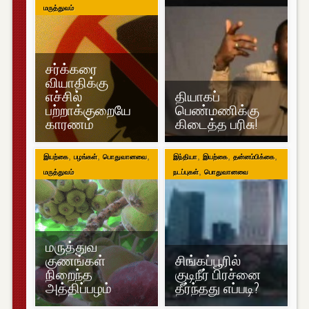
மருத்துவம்
சர்க்கரை
வியாதிக்கு
எச்சில்
தியாகப்
பற்றாக்குறையே
பெண்மணிக்கு
காரணம்
கிடைத்த பரிசு!
,
,
,
,
,
,
இயற்கை
பழங்கள்
பொதுவானவை
இந்தியா
இயற்கை
தன்னம்பிக்கை
,
மருத்துவம்
நடப்புகள்
பொதுவானவை
மருத்துவ
குணங்கள்
சிங்கப்பூரில்
நிறைந்த
குடிநீர் பிரச்னை
அத்திப்பழம்
தீர்ந்தது எப்படி?