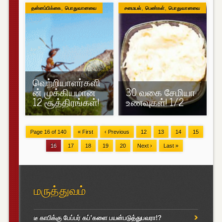
,
,
,
தன்னம்பிக்கை
பொதுவானவை
சமையல்
பெண்கள்
பொதுவானவை
வெற்றியாளர்களி
ன் முக்கியமான
30 வகை சேமியா
12 சூத்திரங்கள்!
உணவுகள்! 1/2
Page 16 of 140
« First
‹ Previous
12
13
14
15
16
17
18
19
20
Next ›
Last »
மருத்துவம்
டீ காபிக்கு பேப்பர் கப்’களை பயன்படுத்துபவரா!?