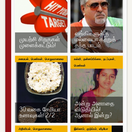
வங்கிகளுக்கு
முயற்சி சிறகுகள்
மல்லையா கற்றுத்
முளைக்கட்டும்!
தந்த பாடம்
,
,
,
,
,
சமையல்
பெண்கள்
பொதுவானவை
கல்வி
தன்னம்பிக்கை
நடப்புகள்
பெண்கள்
அன்று அனாதை
30 வகை சேமியா
விடுதியில்!
உணவுகள்! 2/2
ஆனால் இன்று?
,
,
,
,
அறிவியல்
பொதுவானவை
இஸ்லாம்
குடும்பம்
வீடியோ