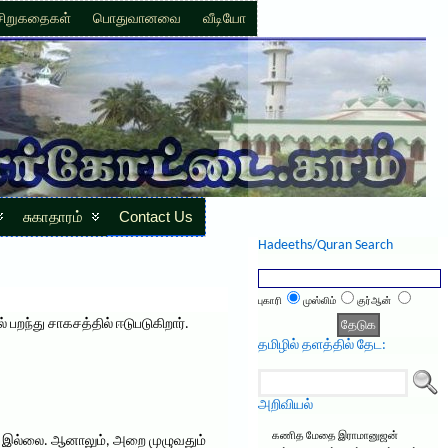
சிறுகதைகள்
பொதுவானவை
வீடியோ
சுகாதாரம்
Contact Us
Hadeeths/Quran Search
புகாரி
முஸ்லிம்
குர்ஆன்
றந்து சாகசத்தில் ஈடுபடுகிறார்.
தமிழில் தளத்தில் தேட:
அறிவியல்
கணித மேதை இராமானுஜன்
கூட இல்லை. ஆனாலும், அறை முழுவதும்