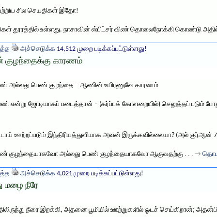
பற்றிய சில செயதிகள் இதோ!
ுகள் தூரத்தில் உள்ளது. நாசாவின் ஸ்பிட்சர் விண் தொலைநோக்கி கொண்டு அதில
த்த
அச்செடுக்க
14,512 முறை படிக்கப்பட்டுள்ளது!
குழந்தைக்கு காரணம்
1 ஆண் அல்லது பெண் குழந்தை – ஆணின் உயிரணுவே காரணம்
 என்று ஜோடியாகப் படைத்தான் – (கர்ப்பக் கோளறையில்) செலுத்தப் படும் போ
்டாய் ஊற்றப்படும் இந்திரியத்துளியாக அவன் இருக்கவில்லையா? (அல் குர்ஆன் 7
து ஆண் குழந்தையாகவோ அல்லது பெண் குழந்தையாகவோ ஆகுவதற்கு
. . . →
தொடர
த்த
அச்செடுக்க
4,021 முறை படிக்கப்பட்டுள்ளது!
து மழை நீரே
்திலிருந்து நீரை இறக்கி, அதனை பூமியில் ஊற்றுகளில் ஓடச் செய்கிறான்; அ