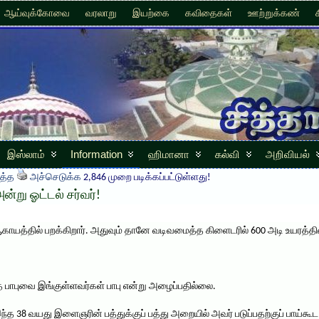
ஆய்வுக்கோவை
வரலாறு
இயற்கை
கவிதைகள்
ஊற்றுக்கண்
இஸ்லாம்
Information
ஹிமானா
கல்வி
அறிவியல்
த்த
அச்செடுக்க
2,846 முறை படிக்கப்பட்டுள்ளது!
்று ஓட்டல் சர்வர்!
தில் பறக்கிறார். அதுவும் தானே வடிவமைத்த கிளைடரில் 600 அடி உயரத்தில் ப
த பாபுவை இங்குள்ளவர்கள் பாபு என்று அழைப்பதில்லை.
இந்த 38 வயது இளைஞரின் பத்துக்குப் பத்து அறையில் அவர் படுப்பதற்குப் பாய்