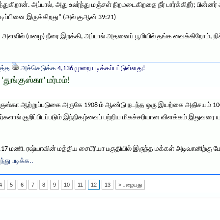
கிறான். அப்பால், அது உலர்ந்து மஞ்சள் நிறமடைகிறதை நீர் பார்க்கிறீர்; பின்ன
டிப்பினை இருக்கிறது” (அல் குஆன் 39:21)
மான அளவில் (மழை) நீரை இறக்கி, அப்பால் அதனைப் பூமியில் தங்க வைக்கிறோம்
த்த
அச்செடுக்க
4,136 முறை படிக்கப்பட்டுள்ளது!
ுங்குஸ்கா’ மர்மம்!
ுங்குஸ்கா ஆற்றுப்படுகை அருகே 1908 ம் ஆண்டு நடந்த ஒரு இயற்கை அதிசயம் 1
ர்களால் குறிப்பிடப்படும் இந்நிகழ்வைப் பற்றிய மிகச்சரியான விளக்கம் இதுவரை
17 மணி. ரஷ்யாவின் மத்திய சைபீரியா பகுதியில் இருந்த மக்கள் அடிவானிற்கு 
ந்து படிக்க..
4
5
6
7
8
9
10
11
12
13
> பழையது