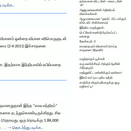
தங்கமான விட்டமின் – வைட்டமின்
ு படிக்க..
‘சி’
அணு உலைகளின் அறிவியல்
விளக்கங்கள்
ஆறு வகையான “ஹார்ட் அட்டாக்கும்
ஸ்டென்ட் சிகிச்சையும்
இந்திய மருத்துவம்..
பெட்ரோல் கண்டுபிடிக்கப்பட்ட
வரலாறு
-பஸ் விமானம் ஒன்றை விமான எரிபொருளுடன்
தேன்கூடு -3
ிழமை (2-4-2011) இச்சாதனை
ராமநாதபுரம் விவசாயி செய்த
சாதனை! (நோனி)
மருந்தாகும் பூக்கள்
கரு வளர்ச்சியும் அல்குர்ஆனின்
ன. இதற்காக இந்தியாவில் ரயில்பாதை
அற்புதமும்
மறந்துவிட்ட மன்னிக்கும் தன்மை!
இர்ரம் காட்டிய புதிய உத்தி
சாதிக்க விரும்புவோருக்கு ஒரு
வழிகாட்டி!
 உருவானதுதான் இந்த “கால எந்திரம்”
டுகளாக நடந்துகொண்டிருக்கிறது. சில
 (அதாவது, ஒரு நொடிக்கு 1,86,000
ு
. . . →
தொடர்ந்து படிக்க..