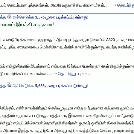
ட்பம் தொடர்பான புத்தகங்கள், அவரே உருவாக்கிய கிளைடர்கள்,
. . . →
தொடர்ந்த
த்த
அச்செடுக்க
3,576 முறை படிக்கப்பட்டுள்ளது!
ிமானம் இயக்கி சாதனை!
க் கண்டுபிடிக்க உலகம் முழுவதும் ஆய்வு நடந்து வரும் நிலையில் A320 ரக ஏர்
ட்டி புதிய சாதனையை மெக்சிகோ நடத்திக் காண்பித்துள்ளது. கடந்த சனிக்க
ல் என்ஜின்களில் இயக்கலாம் என்பதை இந்தியா போன்ற நாடுகள் நிரூபித்துள்ள
டு பராமரிக்கப்பட்டன. என்ன
. . . →
தொடர்ந்து படிக்க..
த்த
அச்செடுக்க
5,666 முறை படிக்கப்பட்டுள்ளது!
லத்திற்கும், எதிர் காலத்திற்கும் செல்லமுடியுமா என்ற அற்புதமான கற்பனை மூலம்
ந்த எந்திரம் உருவாக்கப்படுவது சாத்தியமா, இல்லையா என்கிற விவாதம் பல ஆண்
ன்னும் ஈடுபட்டுக்கொண்டுதானிருக்கிறார்கள்.ஒருவர் ஒளியின் திசைவேகத்தில்
ல் அவரால் இறந்த காலத்திற்கோ அல்லது எதிர்காலத்திற்கோ செல்ல முடியும் என்ற