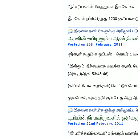
ஆச்சரியங்கள் மிகுந்துள்ள இக்கோளை 
இக்கோள் நம்மிலிருந்து 1200 ஒளியாண்ட
இதனை நண்பர்களுக்கு அறிமுகப்படு
ஆணின் உயிரணுவே ஆண்,பெண் 
Posted on 25th February, 2011
குர்ஆன் கூறும் கருவியல்: – தொடர்-
“இன்னும், நிச்சயமாக அவனே ஆண், பெண்
(அல் குர்ஆன் 53:45-46)
(கர்ப்பக் கோளறைக்குள்) சொட்டுச் சொட
ஒரு பெண், கருத்தரிக்கும் போது அ
இதனை நண்பர்களுக்கு அறிமுகப்படு
பூமியின் நீர் ஊற்றுகளில் ஓடுவ
Posted on 22nd February, 2011
“நீர் பார்க்கவில்லையா? அல்லாஹ் வானத