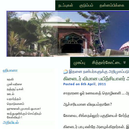
நடப்புகள்
குடும்பம்
தன்னம்பிக்கை
முகப்பு
சித்தார்கோட்டை
ஹிமானா
இதனை நண்பர்களுக்கு அறிமுகப்படு
கிளைடர் விமான பயிற்சியாளர் அன
உதவி
Posted on 6th April, 2011
முன் வரிசை
நஞ்சூட்டிகள்
சாதாரண ஓர் உணவகத் தொழிலாளி … ஆகாயத்
ஊடல்
யதார்த்தம்
தொடுவானம்
ஆச்சரியமான விஷயம்தானே?
ஹுஸைன் முபாரக் ஒபாமா!
உரத்து ஒலிக்கும் செய்தியும்
கோவை, சிங்கநல்லூர் பகுதியைச் சேர்ந்
கேள்வியும் !
அறிவியல்
கிளைடர் பாபு என்றே அழைக்கிறார்கள். 