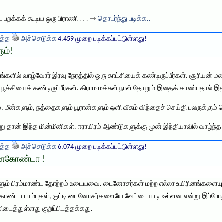
றக்கக் கூடிய ஒரு பிராணி
. . . →
தொடர்ந்து படிக்க..
த்த
அச்செடுக்க
4,459 முறை படிக்கப்பட்டுள்ளது!
ும்!
ங்களில் வாழ்வோர் இரவு நேரத்தில் ஒரு காட்சியைக் கண்டிருப்பீர்கள். சூரியன் ம
ிப் பூச்சியைக் கண்டிருப்பீர்கள். கிராம மக்கள் நாள் தோறும் இதைக் காண்பதால் 
ீன்களும், நத்தைகளும் பூரான்களும் ஒளி வீசும் விந்தைச் செய்தி பலருக்கும் 
 தான் இந்த மின்மினிகள். ஈராயிரம் ஆண்டுகளுக்கு முன் இந்தியாவில் வாழ்ந்
த்த
அச்செடுக்க
6,074 முறை படிக்கப்பட்டுள்ளது!
னகோண்டா !
ம் பிரம்மாண்ட தோற்றம் உடையவை. டைனோசர்கள் மற்ற எல்லா உயிரினங்களையு
ோண்டா பாம்புகள், குட்டி டைனோசர்களையே வேட்டையாடி உள்ளன என்று இப்போது க
ைத்துள்ளது குறிப்பிடத்தக்கது.