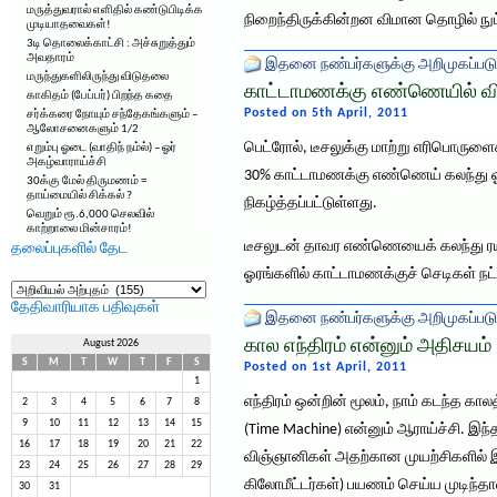
மருத்துவரால் எளிதில் கண்டுபிடிக்க
நிறைந்திருக்கின்றன விமான தொழில் நு
முடியாதவைகள்!
3டி தொலைக்காட்சி : அச்சுறுத்தும்
அவதாரம்
இதனை நண்பர்களுக்கு அறிமுகப்படு
மருந்துகளிலிருந்து விடுதலை
காட்டாமணக்கு எண்ணெயில் வ
காகிதம் (பேப்பர்) பிறந்த கதை
Posted on 5th April, 2011
சர்க்கரை நோயும் சந்தேகங்களும் –
ஆலோசனைகளும் 1/2
பெட்ரோல், டீசலுக்கு மாற்று எரிபொருளை
எறும்பு ஓடை (வாதிந் நம்ல்) – ஓர்
அகழ்வாராய்ச்சி
30% காட்டாமணக்கு எண்ணெய் கலந்து ஓ
30க்கு மேல் திருமணம் =
தாய்மையில் சிக்கல் ?
நிகழ்த்தப்பட்டுள்ளது.
வெறும் ரூ.6,000 செலவில்
காற்றாலை மின்சாரம்!
டீசலுடன் தாவர எண்ணெயைக் கலந்து ரயி
தலைப்புகளில் தேட
ஓரங்களில் காட்டாமணக்குச் செடிகள் நட்
தலைப்புகளில்
தேட
தேதிவாரியாக பதிவுகள்
இதனை நண்பர்களுக்கு அறிமுகப்படு
கால எந்திரம் என்னும் அதிசயம்
August 2026
S
M
T
W
T
F
S
Posted on 1st April, 2011
1
எந்திரம் ஒன்றின் மூலம், நாம் கடந்த கா
2
3
4
5
6
7
8
9
10
11
12
13
14
15
(Time Machine) என்னும் ஆராய்ச்சி. இ
16
17
18
19
20
21
22
விஞ்ஞானிகள் அதற்கான முயற்சிகளில் இ
23
24
25
26
27
28
29
கிலோமீட்டர்கள்) பயணம் செய்ய முடிந்தா
30
31