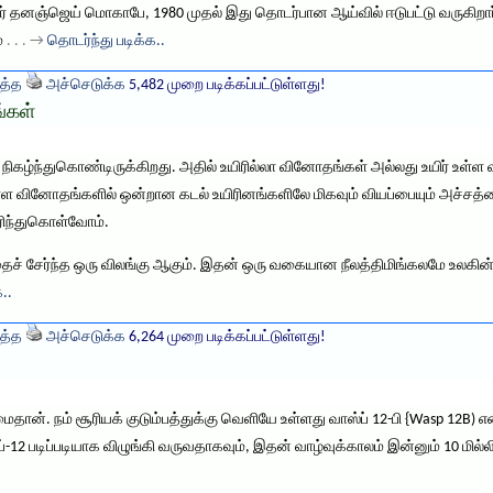
ர் தனஞ்ஜெய் மொகாபே, 1980 முதல் இது தொடர்பான ஆய்வில் ஈடுபட்டு வருகிறார
்
. . . →
தொடர்ந்து படிக்க..
த்த
அச்செடுக்க
5,482 முறை படிக்கப்பட்டுள்ளது!
ங்கள்
ிகழ்ந்துகொண்டிருக்கிறது. அதில் உயிரில்லா வினோதங்கள் அல்லது உயிர் உள
உள்ள வினோதங்களில் ஒன்றான கடல் உயிரினங்களிலே மிகவும் வியப்பையும் அச்சத்தை
ரிந்துகொள்வோம்.
த்தைச் சேர்ந்த ஒரு விலங்கு ஆகும். இதன் ஒரு வகையான நீலத்திமிங்கலமே உலகின் 
..
த்த
அச்செடுக்க
6,264 முறை படிக்கப்பட்டுள்ளது!
். நம் சூரியக் குடும்பத்துக்கு வெளியே உள்ளது வாஸ்ப் 12-பி {Wasp 12B) எனப்
12 படிப்படியாக விழுங்கி வருவதாகவும், இதன் வாழ்வுக்காலம் இன்னும் 10 மில