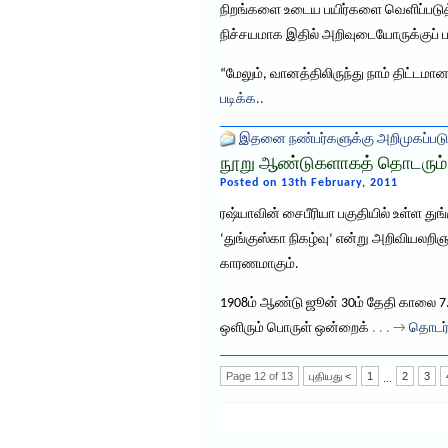
நிறங்களை உடைய பயிர்களை வெளிப்படுத்து
நிச்சயமாக இதில் அறிவுடையோருக்குப் ப
“மேலும், வானத்திலிருந்து நாம் திட்ட
படிக்க..
இதனை நண்பர்களுக்கு அறிமுகப்படு
நூறு ஆண்டுகளாகத் தொடரும் ‘த
Posted on 13th February, 2011
ரஷ்யாவின் சைபீரியா பகுதியில் உள்ள த
‘துங்குஸ்கா நிகழ்வு’ என்று அறிவியலறிஞ
காரணமாகும்.
1908ம் ஆண்டு ஜூன் 30ம் தேதி காலை 7.
ஒளிரும் பொருள் ஒன்றைக்
. . . →
தொடர்
Page 12 of 13
புதியது <
1
2
3
...