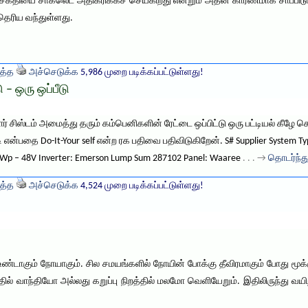
ண சக்தியை சாக்லெட் அதிகரிக்கச் செய்கிறது என்றும் அதன் காரணமாக சாப்பிடு
தெரிய வந்துள்ளது.
த்த
அச்செடுக்க
5,986 முறை படிக்கப்பட்டுள்ளது!
 – ஒரு ஒப்பீடு
் சிஸ்டம் அமைத்து தரும் கம்பெனிகளின் ரேட்டை ஒப்பிட்டு ஒரு பட்டியல் கீழே 
என்பதை Do-It-Your self என்ற ரக பதிவை பதிவிடுகிறேன். S# Supplier System Typ
080Wp – 48V Inverter: Emerson Lump Sum 287102 Panel: Waaree
. . . →
தொடர்ந்து
த்த
அச்செடுக்க
4,524 முறை படிக்கப்பட்டுள்ளது!
உண்டாகும் நோயாகும். சில சமயங்களில் நோயின் போக்கு தீவிரமாகும் போது மூக்கு
ில் வாந்தியோ அல்லது கறுப்பு நிறத்தில் மலமோ வெளியேறும். இதிலிருந்து வயி