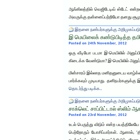
ஆங்கிலத்தில் வெஜிடேடிவ் ஸ்டேட் என்
அவருக்கு தன்னைப்பற்றியோ தனது சூழல்
இதனை நண்பர்களுக்கு அறிமுகப்படு
இ மெயிலைக் கண்டுபிடித்த தமி
Posted on 24th November, 2012
ஒரு வீடியோ படமா இ-மெயிலில் அனுப்பி
கிடைக்க வேண்டுமா? இ-மெயிலில் அனுப்
மின்சாரம் இல்லாத மனிதனுடைய வாழ்க
பார்க்கவும் முடியாது. தனிநபர்களுக்
தொடர்ந்து படிக்க..
இதனை நண்பர்களுக்கு அறிமுகப்படு
சாக்லெட் சாப்பிட்டால் ஸ்லிம் ஆ
Posted on 23rd November, 2012
உடல் பெருத்து விடும் என்ற பயத்திலேய
பெற்றோரும் யோசிப்பார்கள். ஆனால், ‘த