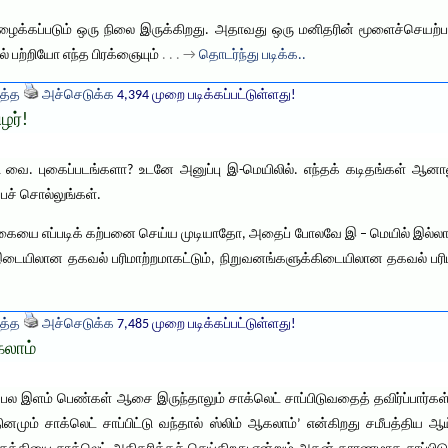
றழைக்கப்படும் ஒரு நிலை இருக்கிறது. அதாவது ஒரு மனிதரின் மூளைச்செயற்
 பற்றியோ எந்த பிரக்ஞையும்
. . . →
தொடர்ந்து படிக்க..
த்த
அச்செடுக்க
4,394 முறை படிக்கப்பட்டுள்ளது!
ழர்!
 வை. புகைப்படங்களா? உடனே அனுப்பு இ-மெயிலில். எந்தக் கடிதங்கள் ஆனாலும
பச் சொல்லுங்கள்.
்கையை எப்படிக் கற்பனை செய்ய முடியாதோ, அதைப் போலவே இ – மெயில் இல்ல
கு இடையிலான தகவல் பரிமாற்றமாகட்டும், நிறுவனங்களுக்கிடையிலான தகவல் பரி
த்த
அச்செடுக்க
7,485 முறை படிக்கப்பட்டுள்ளது!
கலாம்
ே பல இளம் பெண்கள் ஆசை இருந்தாலும் சாக்லெட் சாப்பிடுவதைத் தவிர்ப்பார்கள
ினமும் சாக்லெட் சாப்பிட்டு வந்தால் ஸ்லிம் ஆகலாம்’ என்கிறது சமீபத்திய 