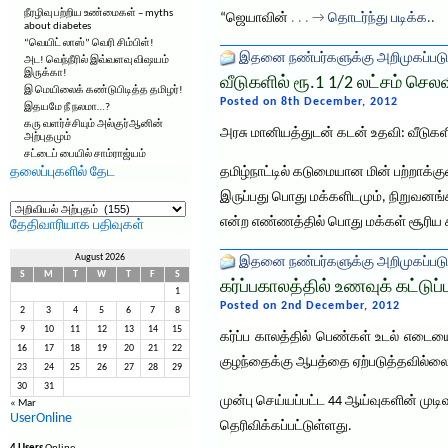
நீரழிவு பற்றிய உண்மைகள் – myths
“ஜெயாவின்
. . . →
தொடர்ந்து படிக்க..
about diabetes
“வெயிட் லாஸ்” வெரி சிம்பிள்!
இதனை நண்பர்களுக்கு அறிமுகப்படு
அட! வெந்நீரில் இவ்வளவு விஷயம்
இருக்கா!
வீடுகளில் ரூ.1 1/2 லட்சம் செலவ
இ மெயிலைக் கண்டுபிடித்த தமிழர்!
Posted on 8th December, 2012
இதயமே நீ நலமா…?
கரு வளர்ச்சியும் அல்குர்ஆனின்
அரசு மானியத்துடன் கடன் உதவி: வீடுகளில
அற்புதமும்
சட்டைப் பையில் சாம்ராஜ்யம்
தலைப்புகளில் தேட
தமிழ்நாட்டில் கடுமையான மின் பற்றாக்க
இருப்பது பொது மக்களிடமும், நிறுவனங்க
தலைப்புகளில்
தேட
என்ற எண்ணத்தில் பொது மக்கள் சூரிய சக
தேதிவாரியாக பதிவுகள்
August 2026
இதனை நண்பர்களுக்கு அறிமுகப்படு
S
M
T
W
T
F
S
கர்ப்பகாலத்தில் உணவுக் கட்டுப்
1
Posted on 2nd December, 2012
2
3
4
5
6
7
8
9
10
11
12
13
14
15
கர்ப்ப காலத்தில் பெண்கள் உடல் எடையை
16
17
18
19
20
21
22
குழந்தைக்கு ஆபத்தை ஏற்படுத்தவில்லை 
23
24
25
26
27
28
29
30
31
முன்பு செய்யப்பட்ட 44 ஆய்வுகளின் முடி
« Mar
UserOnline
தெரிவிக்கப்பட்டுள்ளது.