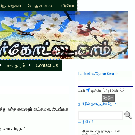
சிறுகதைகள்
பொதுவானவை
வீடியோ
சுகாதாரம்
Contact Us
Hadeeths/Quran Search
புகாரி
முஸ்லிம்
குர்ஆன்
தமிழில் தளத்தில் தேட:
டுத்து வந்த கலைஞர் ஆட்சியில, இயங்கிக்
அறிவியல்
ி செய்கிறது..”
ஆண்களைத் தாக்கும் டாப் 8