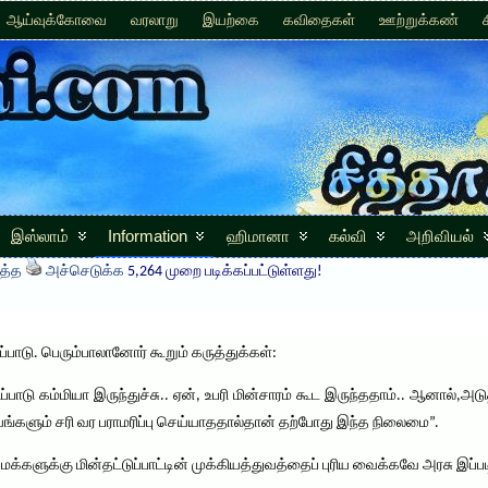
ஆய்வுக்கோவை
வரலாறு
இயற்கை
கவிதைகள்
ஊற்றுக்கண்
இஸ்லாம்
Information
ஹிமானா
கல்வி
அறிவியல்
த்த
அச்செடுக்க
5,264 முறை படிக்கப்பட்டுள்ளது!
!
ப்பாடு. பெரும்பாலானோர் கூறும் கருத்துக்கள்:
ாடு கம்மியா இருந்துச்சு.. ஏன், உபரி மின்சாரம் கூட இருந்ததாம்.. ஆனால்,அ
யங்களும் சரி வர பராமரிப்பு செய்யாததால்தான் தற்போது இந்த நிலைமை”.
மக்களுக்கு மின்தட்டுப்பாட்டின் முக்கியத்துவத்தைப் புரிய வைக்கவே அரசு இப்பட