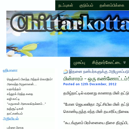
நடப்புகள்
குடும்பம்
தன்னம்பிக்கை
முகப்பு
சித்தார்கோட்டை
ஹிமானா
இதனை நண்பர்களுக்கு அறிமுகப்படு
மின்சாரம் – ஒரு கண்ணோட்டம்
நெஞ்சைப் பிளந்த அந்தக் கொடூரம்!
Posted on 12th December, 2012
அளவற்ற அருளாளன்….
யதார்த்தம்
தமிழ்நாட்டில் வரலாறு காணாத மின் தட்டு
சந்தூக் பிறந்த கதை
வழி காட்டி
“மருமகள் அமைவதெல்லாம்…”
“போன ஜெயலலிதா ஆட்சியில மின் தட்டுப்ப
நஞ்சூட்டிகள்
கொண்டிருந்த எந்த மின் தயாரிப்பு நிலை
தாட்சண்யம்
அறிவியல்
“கூடங்குளம் பிரச்னையை திசை திருப்பி, 
பச்சை பிசாசு