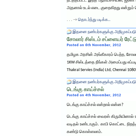
நடத்தப்பட்ட இந்த ஆராய்ச்சியில், ஜீர
அதனால் உடல் எடை குறைகிறது என்றும் 
. . . →
தொடர்ந்து படிக்க..
இதனை நண்பர்களுக்கு அறிமுகப்படு
சோலார் சிஸ்டம் சப்ளையர் ரேட்டு
Posted on 6th November, 2012
தமிழக அரசின் அங்கீகாரம் பெற்ற, சோலார
1KW சிஸ்டத்தை நீங்கள் அமைப்பது எப்படி 
Thakral Servies (India) Ltd, Chennai 1
இதனை நண்பர்களுக்கு அறிமுகப்படு
டெங்கு காய்ச்சல்
Posted on 4th November, 2012
டெங்கு காய்ச்சல் என்றால் என்ன?
டெங்கு காய்ச்சல் வைரஸ் கிருமியினால் 
வடிதல் உண்டாகும். காபி கொட்டை நிறத்த
கண்டு கொள்ளலாம்.