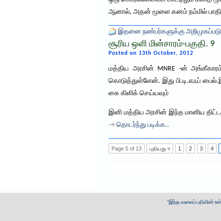
ஆனால், அதன் மூளை கனம் நம்மில் பாத
இதனை நண்பர்களுக்கு அறிமுகப்படு
சூரிய ஒளி மின்சாரம்-பகுதி. 9
Posted on 13th October, 2012
மத்திய அரசின் MNRE -ன் அங்கீகாரம்
கொடுத்துள்ளேன். இது பி.டி.எஃப் பைல்
கை கிளிக் செய்யவும்
இனி மத்திய அரசின் இந்த மானிய திட்டத்த
→
தொடர்ந்து படிக்க..
Page 5 of 13
புதியது <
1
2
3
4
"இந்த வலைப்பதிவின் உ