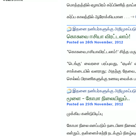
4 Users
Online
மொத்தத்தில் ஏழாயிரம் கர்ப்பிணித் தா
கர்ப்ப காலத்தில் ஆரோக்கியமான
. . . →
இதனை நண்பர்களுக்கு அறிமுகப்படு
கொசுவை ஈசியா விரட்டலாம்!
Posted on 26th November, 2012
“கொசுவை,ஈசியாவிரட்டலாம்!’ சித்த மரு
“டெங்கு’ வைரசை பரப்புவது, “ஏடிஸ
சாக்கடையில் வளராது; அதற்கு தேவை, சுத
செல்லப் பிராணிகளுக்கு உணவு வைக்க பயன்ப
இதனை நண்பர்களுக்கு அறிமுகப்படு
மூளை – கோமா நிலையிலும்..
Posted on 25th November, 2012
முக்கிய கண்டுபிடிப்பு
கோமா நிலை எனப்படும் நடைபிண நிலையிலு
என்றும், தன்னைச்சுற்றி நடக்கும் நிகழ