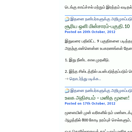
டெங்கு காய்ச்சல் மற்றும் இரத்தம் வடித
இதனை நண்பர்களுக்கு அறிமுகப்படு
சூரிய ஒளி மின்சாரம்-பகுதி.10
Posted on 20th October, 2012
இதுவரை பதிவிட்ட 9 பகுதிகளை படித்ததின
அதற்கு என்னென்ன உபகரணங்கள் தேவை, அ
1. இது நீண்ட கால முதலீடு.
2. இந்த சிஸ்டத்தில் பயன்படுத்தப்படும
→
தொடர்ந்து படிக்க..
இதனை நண்பர்களுக்கு அறிமுகப்படு
உலக அதிசயம் – மனித மூளை!
Posted on 17th October, 2012
மூளையின் முன் வரிகளில் நம் மண்டைக்கு
ஆழத்தில் 800 கோடி நரம்புச் செல்களும், 
ஒரு கொரில்லாவைக் காட்டிலும் மனித மூள