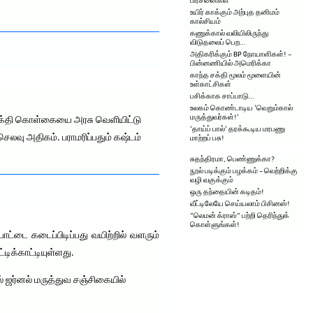
பிரச்னைகள்
உயிர் காக்கும் அற்புத தனிமம்
கால்சியம்
கணுக்கால் வலியிலிருந்து
விடுதலைப் பெற…
அதிகரிக்கும் BP நோயாளிகள்! –
பின்னணியில் அமெரிக்கா
காந்த சக்தி மூலம் மூளையின்
உள்காட்சிகள்
பசிக்காக சாப்பாடு…
உலகம் கொண்டாடிய ‘வெறும்கால்
மருத்துவர்கள்!’
ிய சக்தி கொள்கையை அரசு வெளியிட்டு
‘தாய்ப் பால்’ தரக்கூடிய மரபணு
ெலவு அதிகம். பராமரிப்பதும் கஷ்டம்
மாற்றப் பசு!
சுதந்திரமா, பெண்ணுக்கா?
நூல் படிக்கும் பழக்கம் – வெற்றிக்கு
வழி வகுக்கும்
ஒரு தந்தையின் கடிதம்!
வீட்டிலேயே செய்யலாம் பிசினஸ்!
“லெமன் க்ராஸ்” பற்றி தெரிந்துக்
கொள்ளுங்கள்!
ட்டை கடைப்பிடிப்பது வயிற்றில் வளரும்
ிக்காட்டியுள்ளது.
ல் ஜர்னல் மருத்துவ சஞ்சிகையில்