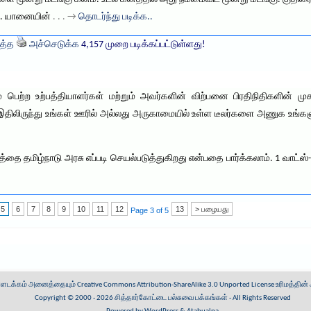
ி. யானையின்
. . . →
தொடர்ந்து படிக்க..
த்த
அச்செடுக்க
4,157 முறை படிக்கப்பட்டுள்ளது!
 பெற்ற உற்பத்தியாளர்கள் மற்றும் அவர்களின் விற்பனை பிரதிநிதிகளின் ம
.இதிலிருந்து உங்கள் ஊரில் அல்லது அருகாமையில் உள்ள டீலர்களை அணுக உங்களு
ை தமிழ்நாடு அரசு எப்படி செயல்படுத்துகிறது என்பதை பார்க்கலாம். 1 வாட்ஸ்-க்
5
6
7
8
9
10
11
12
13
> பழையது
Page 3 of 5
ள்ளடக்கம் அனைத்தையும்
Creative Commons Attribution-ShareAlike 3.0 Unported License
உரிமத்தின்
Copyright © 2000 - 2026
சித்தார்கோட்டை பல்சுவை பக்கங்கள்
- All Rights Reserved