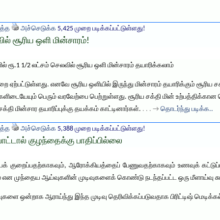
த்த
அச்செடுக்க
5,425 முறை படிக்கப்பட்டுள்ளது!
ில் சூரிய ஒளி மின்சாரம்!
் ரூ.1 1/2 லட்சம் செலவில் சூரிய ஒளி மின்சாரம் தயாரிக்கலாம்
ுறை ஏற்பட்டுள்ளது. எனவே சூரிய ஒளியில் இருந்து மின்சாரம் தயாரிக்கும் சூர
ளிடையேயும் பெரும் வரவேற்பை பெற்றுள்ளது. சூரிய சக்தி மின் உற்பத்திக்கான ச
்தி மின்சார தயாரிப்புக்கு தயக்கம் காட்டினார்கள்.
. . . →
தொடர்ந்து படிக்க..
த்த
அச்செடுக்க
5,388 முறை படிக்கப்பட்டுள்ளது!
பாட்டால் குழந்தைக்கு பாதிப்பில்லை
க் குறைப்பதற்காகவும், ஆரோக்கியத்தைப் பேணுவதற்காகவும் உணவுக் கட்டுப்பா
என முந்தைய ஆய்வுகளின் முடிவுகளைக் கொண்டு நடந்தப்பட்ட ஒரு மீளாய்வு சுட்ட
வுகளை ஒன்றாக ஆராய்ந்து இந்த முடிவு தெரிவிக்கப்படுவதாக பிரிட்டிஷ் மெடிக்க