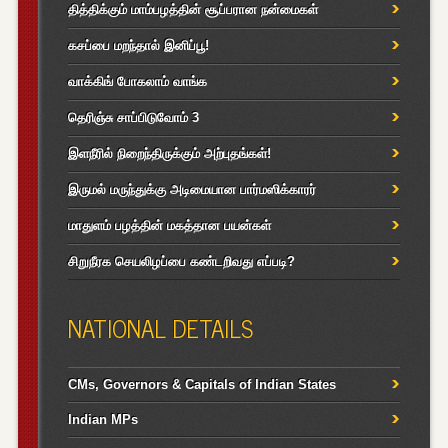
தித்திக்கும் மாம்பழத்தின் சூப்பரான நன்மைகள்
கசப்பை மறந்தால் இனிப்பூ!
வாக்கிங் போகலாம் வாங்க
தெரிஞ்சு சாப்பிடுவோம் 3
இளநீரில் நிறைந்திருக்கும் அற்புதங்கள்!
இருமல் மருந்துக்கு அடிமையான பார்மஸிக்காரர்
மாதுளம் பழத்தின் மகத்தான பயன்கள்
சிறுநீரக செயலிழப்பை கண்டறிவது எப்படி?
NATIONAL DETAILS
CMs, Governors & Capitals of Indian States
Indian MPs