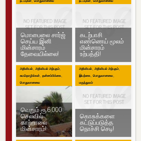
,
,
நடப்புகள்
பொதுவானவை
நடப்புகள்
பொதுவானவை
மொபைலை சார்ஜ்
கடற்பாசி
செய்ய இனி
எண்ணெய் மூலம்
மின்சாரம்
மின்சாரம்
தேவையில்லை!
உற்பத்தி!
,
,
,
,
அறிவியல்
அறிவியல் அற்புதம்
அறிவியல்
அறிவியல் அற்புதம்
,
,
,
,
சுயதொழில்கள்
தன்னம்பிக்கை
இயற்கை
பொதுவானவை
பொதுவானவை
மருத்துவம்
வெறும் ரூ.6,000
செலவில்
கொசுக்களை
காற்றாலை
கட்டுப்படுத்த
மின்சாரம்!
நொச்சி செடி!