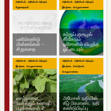
,
,
,
,
அறிவியல்
அறிவியல் அற்புதம்
அறிவியல்
அறிவியல் அற்புதம்
,
சிறுகதைகள்
இயற்கை
பொதுவானவை
சுற்றுப்புறசூழல்
பனிரெண்டு
சீர்கேடும்
மின்னல்கள் –
ஓசோனில் விழுந்த
சிறுகதை
ஓட்டையும்
,
,
,
,
அறிவியல்
அறிவியல் அற்புதம்
அறிவியல்
அறிவியல் அற்புதம்
,
,
,
இயற்கை
பொதுவானவை
இயற்கை
செய்திகள்
பொதுவானவை
வாழ்நாளை
அமேசன் நதியின்
உயர்த்தும் உணவுப்
கீழ் பிரமாண்ட நதி
பழக்கங்கள் 2
கண்டுபிடிப்பு