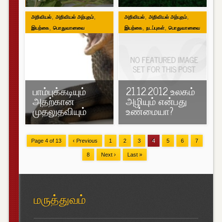
,
,
,
,
அறிவியல்
அறிவியல் அற்புதம்
அறிவியல்
அறிவியல் அற்புதம்
,
,
,
இயற்கை
பொதுவானவை
இயற்கை
நடப்புகள்
பொதுவானவை
பாம்புக்கடியும்
21.12.2012 உலகம்
அதற்கான
அழியும் என்பது
முதலுதவியும்
உண்மையா?
Page 4 of 13
‹ Previous
1
2
3
4
5
6
7
8
Next ›
Last »
மருத்துவம்