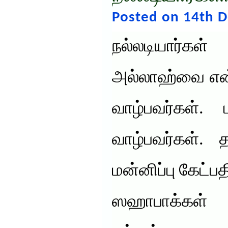
Posted on 14th 
நல்லடியார்
அல்லாஹ்வை என்
வாழ்பவர்கள்.
வாழ்பவர்கள். 
மன்னிப்பு கேட்பத
ஸஹாபாக்கள்