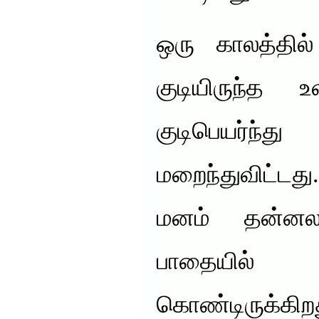
ஒரு காலத்தில
குடியிருந்த உ
குடிபெயர்ந்
மறைந்துவிட்டது.
மனம் தன்னலம
பாதையில்
கொண்டிருக்கிறத