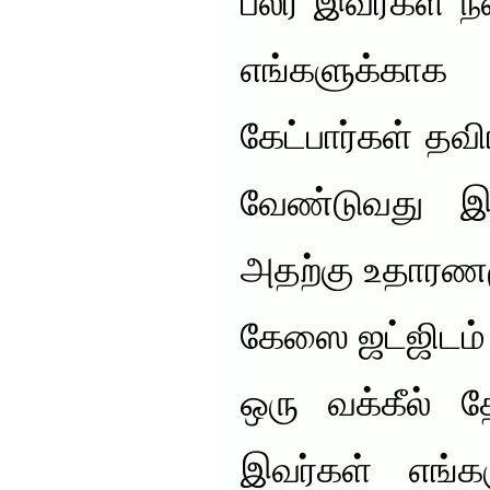
பலர் இவர்கள் நல
எங்களுக்கா
கேட்பார்கள் தவ
வேண்டுவது இல
அதற்கு உதாரணமு
கேஸை ஜட்ஜிடம் 
ஒரு வக்கீல
இவர்கள் எங்கள