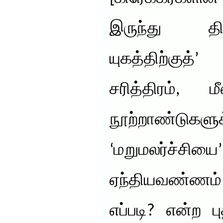
இருந்து த
யுகத்திற்கு
சரித்திரம், 
நூற்றாண்டுகளு
‘மறுமலர்ச
ஏந்தியவண்ண
எப்படி? என்ற 