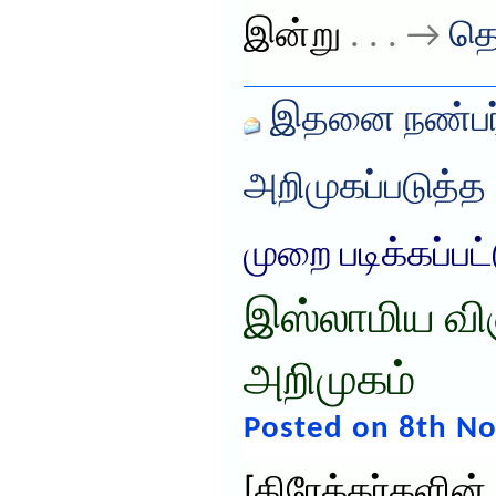
இன்று
. . . →
தொ
இதனை நண்பர்
அறிமுகப்படுத்த
முறை படிக்கப்பட
இஸ்லாமிய விஞ
அறிமுகம்
Posted on 8th N
[கிரேக்கர்கள