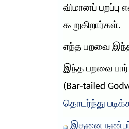
விமானப் பறப்பு
கூறுகிறார்கள்.
எந்த பறவை இந்
இந்த பறவை பார்‑
(Bar‑tailed God
தொடர்ந்து படிக்
இதனை நண்பர்