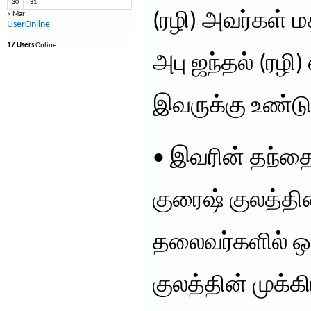
30
31
(ரழி) அவர்கள் மக
« Mar
UserOnline
17 Users
Online
அபு ஜந்தல் (ரழி
இவருக்கு உண்டு
• இவரின் தந்தை
குரைஷ் குலத்தின
தலைவர்களில் ஒர
குலத்தின் முக்க