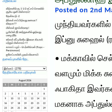
அப்துல்லாஹ் 
அறிவியல்
Posted on 2nd M
வீடுகளில் ரூ.1 1/2 லட்சம் செலவில்
சூரிய ஒளி மின்சாரம்!
தேன்கூடு -2
நீங்கள் சாப்பிடுவது உணவா?
முந்தியவர்களில்
விஷமா??
மீன்கள் ஜாக்கிரதை!
பூமியின் நீர் ஊற்றுகளில் ஓடுவது
மழை நீரே
இப்னு சுஹைல் (ர
உங்கள் வீட்டிலேயே இலவச கியாஸ்
மற்றும் மின்சாரம் !!!
காகாப் பழம் – பெர்ஸிமென் (Fuyu –
Persimmon)
ஐரோப்பாவின் முதல் விவசாயி
• மக்காவில் செ
தலைப்புகளில் தேட
தலைப்புகளில்
தேட
வளமும் மிக்க சு
தேதிவாரியாக பதிவுகள்
August 2026
S
M
T
W
T
F
S
ஃபாகிதா இவர்கள
1
2
3
4
5
6
7
8
9
10
11
12
13
14
15
மகனாக அப்துல்
16
17
18
19
20
21
22
23
24
25
26
27
28
29