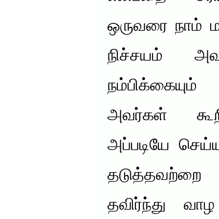
ஒருவரை நாம் ம
நிச்சயம் அ
நம்பிக்கையும
அவர்கள் கூ
அப்படியே செய்
தடுத்தவற்ற
தவிர்ந்து வா