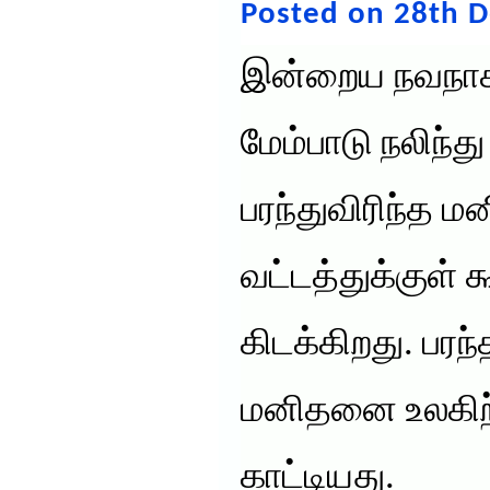
Posted on 28th 
இன்றைய நவநாக
மேம்பாடு நலிந்
பரந்துவிரிந்த 
வட்டத்துக்குள் 
கிடக்கிறது. பரந
மனிதனை உலகிற
காட்டியது.