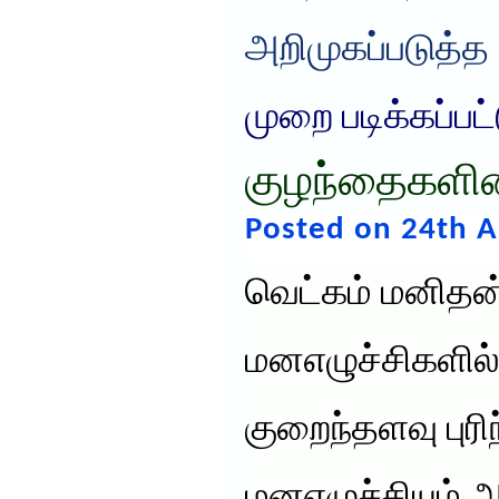
அறிமுகப்படுத்த
முறை படிக்கப்பட
குழந்தைகளின
Posted on 24th A
வெட்கம் மனித
மனஎழுச்சிகளில்
குறைந்தளவு புரி
மனஎழுச்சியும்