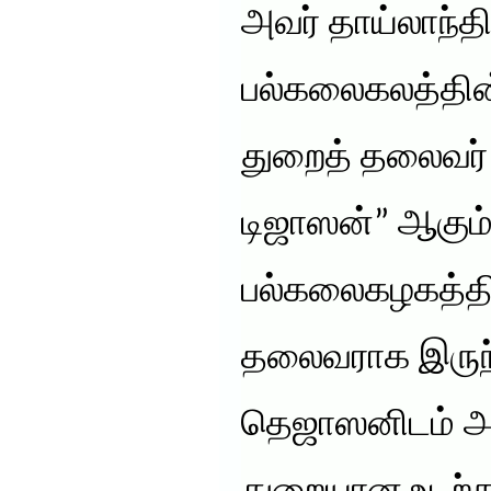
அவர் தாய்லாந்தி
பல்கலைகலத்தின்
துறைத் தலைவர் 
டிஜாஸன்” ஆகும்
பல்கலைகழகத்தில
தலைவராக இருந்த
தெஜாஸனிடம் அவ