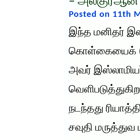
– அல்குர்ஆன்
Posted on 11th M
இந்த மனிதர் இஸ
கொள்கையைக் (
அவர் இஸ்லாமி
வெளிபடுத்துகிறா
நடந்தது ரியாத்த
சவுதி மருத்துவ 