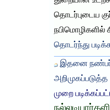
துறையான உடற்கூ
தொடர்புடைய குர
நபிமொழிகளில் 
தொடர்ந்து படிக்
இதனை நண்பர்
அறிமுகப்படுத்த
முறை படிக்கப்பட
நல்லடியார்களி