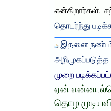
என்கிறார்கள். சற
தொடர்ந்து படிக்
இதனை நண்பர்
அறிமுகப்படுத்த
முறை படிக்கப்பட
ஏன் என்னா
தொழ முடியவ