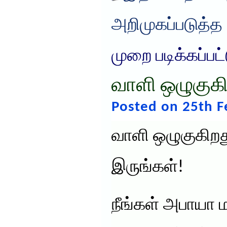
அறிமுகப்படுத்த
முறை படிக்கப்பட
வாளி ஒழுகுகி
Posted on 25th F
வாளி ஒழுகுகிறத
இருங்கள்!
நீங்கள் அபாயா ம