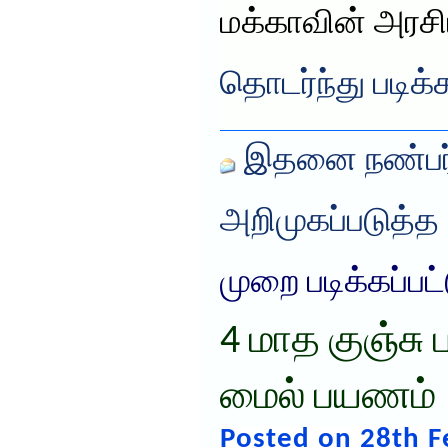
மக்காவின் அரச
தொடர்ந்து படிக்
இதனை நண்பர்
அறிமுகப்படுத்த
முறை படிக்கப்பட
4 மாத குஞ்சு
மைல் பயணம்
Posted on 28th F