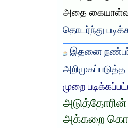
அதை கையாள்வ
தொடர்ந்து படிக்
இதனை நண்பர்
அறிமுகப்படுத்த
முறை படிக்கப்பட
அடுத்தோரின் 
அக்கறை கொ