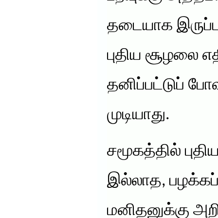
தடையாக இருப்ப
புதிய சூழலை எத
தனிப்பட்டுப் ப
முடியாது.
சமூகத்தில் புத
இல்லாத, பழக்கப
மனிதனுக்கு அற