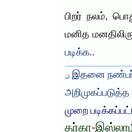
பிறர் நலம், பொ
மனித மனதிலிரு
படிக்க..
இதனை நண்பர்
அறிமுகப்படுத்த
முறை படிக்கப்பட
தர்கா-இஸ்ல