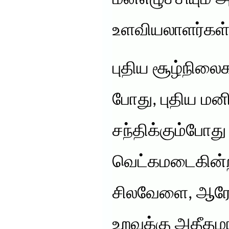
உளவியலாளர்கள் 
புதிய சூழ்நில
போது, புதிய ம
சந்திக்கும்போத
வெட்கமடைகின்ற
சிலவேளை, ஆரோ
உறவுக்கு அதீத