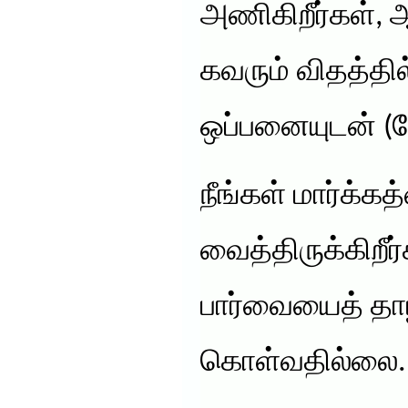
அணிகிறீர்கள்,
கவரும் விதத்தி
ஒப்பனையுடன் (மே
நீங்கள் மார்க்க
வைத்திருக்கிறீர
பார்வையைத் தாழ
கொள்வதில்லை.