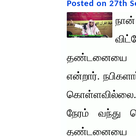
Posted on 27th 
நான
வி
தண்டனையை ந
என்றார். நபிகள
கொள்ளவில்ல
நேரம் வந்து த
தண்டனைய