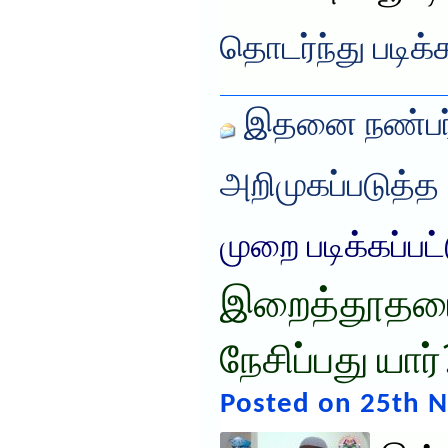
தொடர்ந்து படிக்
இதனை நண்பர்
அறிமுகப்படுத்த
முறை படிக்கப்பட
இறைத்தூதர
நேசிப்பது யார்
Posted on 25th 