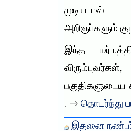
முடியாமல் ச
அறிஞர்களும் கு
இந்த மர்மத
விரும்புவர்க
பகுதிகளுடைய சர
. →
தொடர்ந்து ப
இதனை நண்பர்