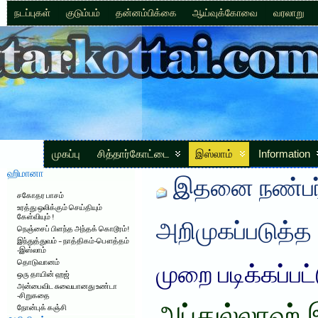
நடப்புகள்
குடும்பம்
தன்னம்பிக்கை
ஆய்வுக்கோவை
வரலாறு
முகப்பு
சித்தார்கோட்டை
இஸ்லாம்
Information
ஹிமானா
இதனை நண்பர்
சகோதர பாசம்
உரத்து ஒலிக்கும் செய்தியும்
கேள்வியும் !
அறிமுகப்படுத்த
நெஞ்சைப் பிளந்த அந்தக் கொடூரம்!
இந்துத்துவம் – நாத்திகம்-பௌத்தம்
-இஸ்லாம்
தொடுவானம்
முறை படிக்கப்பட
ஒரு தாயின் ஹஜ்
அன்பைவிட சுவையானது உண்டா
-சிறுகதை
நோன்புக் கஞ்சி