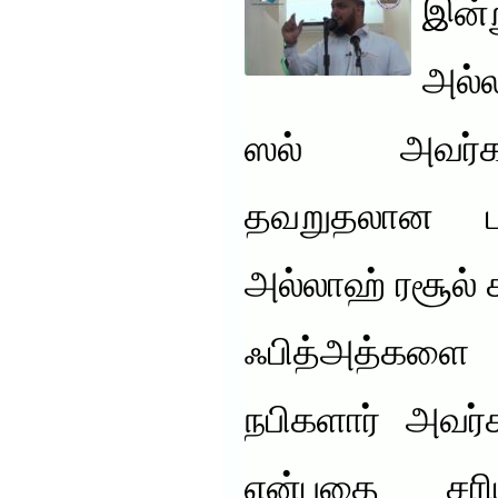
இன்
அல்ல
ஸல் அவர்கள
தவறுதலான ப
அல்லாஹ் ரசூல் 
ஃபித்அத்களை 
நபிகளார் அவர
என்பதை சரிய