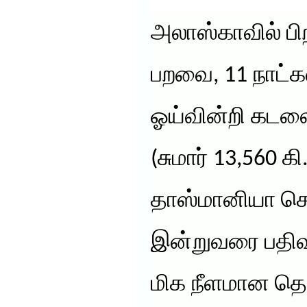
அலாஸ்காவில் பிற
பறவை, 11 நாட்க
ஓய்வின்றி கடலை
(சுமார் 13,560 கி.
தாஸ்மானியா சென
இன்றுவரை பதிவு
மிக நீளமான தொட