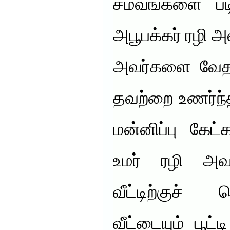
சம்வங்களை பட
அபூபக்கர் ரழி அவ
அவர்களை வேதனை
தவற்றை உணர்ந்
மன்னிப்பு கேட
உமர் ரழி அவ
வீட்டிற்குச் 
வீட்டையும் பூட்ட