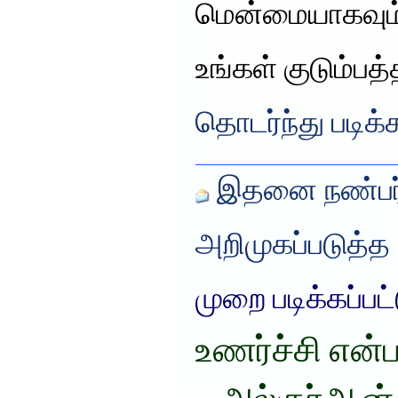
மென்மையாகவும் 
உங்கள் குடும்பத
தொடர்ந்து படிக்
இதனை நண்பர்
அறிமுகப்படுத்த
முறை படிக்கப்பட
உணர்ச்சி என்