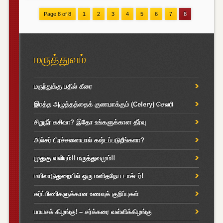
Page 8 of 8
1
2
3
4
5
6
7
8
மருத்துவம்
மருந்துக்கு பதில் கீரை
இரத்த அழுத்தத்தைக் குணமாக்கும் (Celery) செலரி
சிறுநீர் கசிவா? இதோ உங்களுக்கான தீர்வு
அல்சர் பிரச்சனையால் கஷ்டப்படுறீங்களா?
முதுகு வலியும்!! மருத்துவமும்!!
மயிலாடுதுறையில் ஒரு மனிதநேய டாக்டர்!
கர்ப்பிணிகளுக்கான உணவுக் குறிப்புகள்
பாயசக் கிழங்கு! – சர்க்கரை வள்ளிக்கிழங்கு