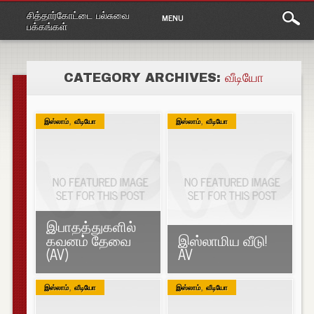
Main
Skip
சித்தார்கோட்டை பல்சுவை
MENU
to
menu
பக்கங்கள்
content
CATEGORY ARCHIVES:
வீடியோ
,
,
இஸ்லாம்
வீடியோ
இஸ்லாம்
வீடியோ
இபாதத்துகளில்
கவனம் தேவை
இஸ்லாமிய வீடு!
(AV)
AV
,
,
இஸ்லாம்
வீடியோ
இஸ்லாம்
வீடியோ