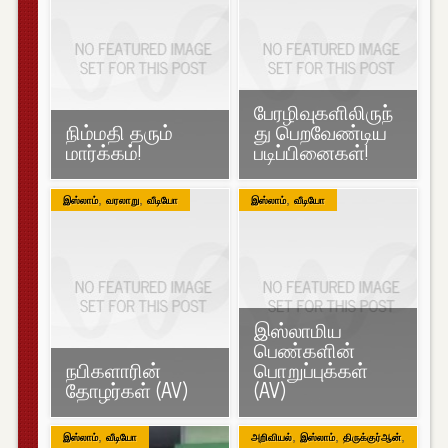
பேரழிவுகளிலிருந்
நிம்மதி தரும்
து பெறவேண்டிய
மார்க்கம்!
படிப்பினைகள்!
,
,
,
இஸ்லாம்
வரலாறு
வீடியோ
இஸ்லாம்
வீடியோ
இஸ்லாமிய
பெண்களின்
நபிகளாரின்
பொறுப்புக்கள்
தோழர்கள் (AV)
(AV)
,
,
,
,
இஸ்லாம்
வீடியோ
அறிவியல்
இஸ்லாம்
திருக்குர்ஆன்