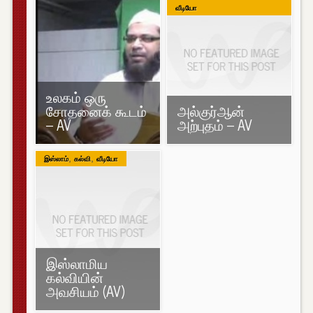
வீடியோ
உலகம் ஒரு
சோதனைக் கூடம்
அல்குர்ஆன்
– AV
அற்புதம் – AV
,
,
இஸ்லாம்
கல்வி
வீடியோ
இஸ்லாமிய
கல்வியின்
அவசியம் (AV)