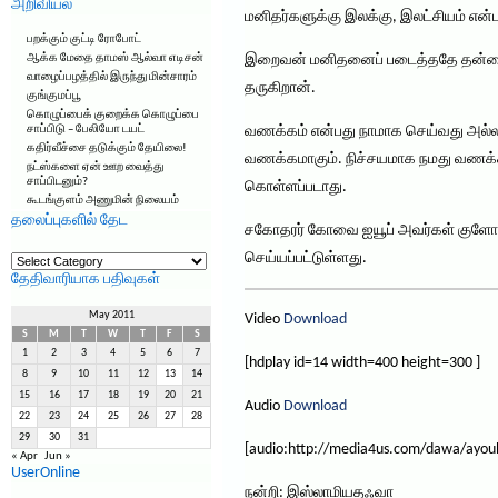
அறிவியல்
மனிதர்களுக்கு இலக்கு, இலட்சியம் என்ப
பறக்கும் குட்டி ரோபோட்
ஆக்க மேதை தாமஸ் ஆல்வா எடிசன்
இறைவன் மனிதனைப் படைத்ததே தன்னை வண
வாழைப்பழத்தில் இருந்து மின்சாரம்
தருகிறான்.
குங்குமப்பூ
கொழுப்பைக் குறைக்க கொழுப்பை
சாப்பிடு – பேலியோ டயட்
வணக்கம் என்பது நாமாக செய்வது அல்ல!
கதிர்வீச்சை தடுக்கும் தேயிலை!
வணக்கமாகும். நிச்சயமாக நமது வணக்க
நட்ஸ்களை ஏன் ஊற வைத்து
சாப்பிடனும்?
கொள்ளப்படாது.
கூடங்குளம் அணுமின் நிலையம்
தலைப்புகளில் தேட
சகோதரர் கோவை ஐயூப் அவர்கள் குளோப் 
தலைப்புகளில்
செய்யப்பட்டுள்ளது.
தேட
தேதிவாரியாக பதிவுகள்
May 2011
Video
Download
S
M
T
W
T
F
S
1
2
3
4
5
6
7
[hdplay id=14 width=400 height=300 ]
8
9
10
11
12
13
14
15
16
17
18
19
20
21
Audio
Download
22
23
24
25
26
27
28
29
30
31
[audio:http://media4us.com/dawa/ayo
« Apr
Jun »
UserOnline
நன்றி: இஸ்லாமியதஃவா