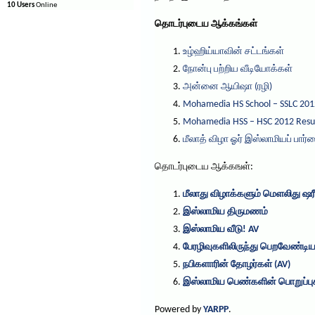
10 Users
Online
தொடர்புடைய ஆக்கங்கள்
உழ்ஹிய்யாவின் சட்டங்கள்
நோன்பு பற்றிய வீடியோக்கள்
அன்னை ஆயிஷா (ரழி)
Mohamedia HS School – SSLC 201
Mohamedia HSS – HSC 2012 Resu
மீலாத் விழா ஓர் இஸ்லாமியப் பார்
தொடர்புடைய ஆக்கஙள்:
மீலாது விழாக்களும் மெளலிது ஷரீ
இஸ்லாமிய திருமணம்
இஸ்லாமிய வீடு! AV
பேரழிவுகளிலிருந்து பெறவேண்டிய
நபிகளாரின் தோழர்கள் (AV)
இஸ்லாமிய பெண்களின் பொறுப்புக
Powered by
YARPP
.