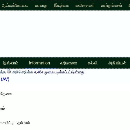
ஆய்வுக்கோவை
வரலாறு
இயற்கை
கவிதைகள்
ஊற்றுக்கண்
இஸ்லாம்
Information
ஹிமானா
கல்வி
அறிவியல்
த்த
அச்செடுக்க
4,484 முறை படிக்கப்பட்டுள்ளது!
(AV)
ம் தேவை
ாம்
கமிட்டி – தம்மாம்