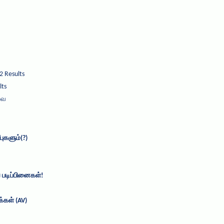
2 Results
lts
வை
புகளும்(?)
 படிப்பினைகள்!
்கள் (AV)