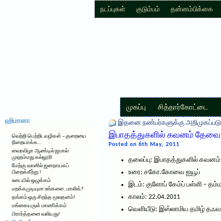
நடப்புகள்
குடும்பம்
தன்னம்பிக்கை
முகப்பு
சித்தார்கோட்டை
ஹிமானா
இதனை நண்பர்களுக்கு அறிமுகப்படு
இபாதத்துகளில் கவனம் தேவை 
வெற்றி பெற்றிடவழிகள் – குறையை
நிறையாக்க…
Posted on 6th May, 2011
வைரவிழா ஆண்டில் ஜமால்
முஹம்மது கல்லூரி
தலைப்பு: இபாதத்துகளில் கவன
மேற்கு வானில் ஜனநாயகப்
உரை: சகோ.கோவை ஐயூப்
பிறைக்கீற்று !
உடையில் ஒழுக்கம்
இடம்: குளோப் கேம்ப் பள்ளி – தம்ம
மறக்கமுடியுமா உங்களை, மாலிக்?
காலம்: 22.04.2011
தங்கம் ஒரு சிறந்த மூலதனம்!
மங்கையருள் மாணிக்கம்
வெளியீடு: இஸ்லாமிய தமிழ் தஃவா 
பிரார்த்தனை வலியது!