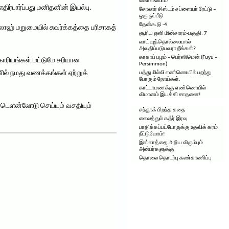
கொள்வோம்
ிர்பார்ப்பது மனிதனின் இயல்பு.
சோலார் சிஸ்டம் சப்ளையர் ரேட்டு –
ஒரு ஒப்பீடு
தேன்கூடு -4
ஹ் மறுமையில் சுவர்க்கத்தை பரிசாகத்
சூரிய ஒளி மின்சாரம்-பகுதி. 7
வாய்வுத்தொல்லையால்
அவதிப்படுபவரா நீங்கள்?
காகாப் பழம் – பெர்ஸிமென் (Fuyu –
ாரியங்கள் மட்டுமே சரியான
Persimmon)
ல் நமது வணக்கங்கள் ஏற்றுக்
பத்து மில்லி எண்ணெயில் பறந்து
போகும் நோய்கள்.
காட்டாமணக்கு எண்ணெயில்
விமானம் இயக்கி சாதனை!
 டெளன்லோடு செய்யும் வசதியும்
சந்தூக் பிறந்த கதை
லைலத்துல் கத்ர் இரவு
பாதிக்கப்பட்டோருக்கு உதவிக் கரம்
நீட்டுவோம்!
இஸ்லாத்தை அறிய விரும்பும்
அன்பர்களுக்கு
தொலை தொடர்பு கண்காணிப்பு