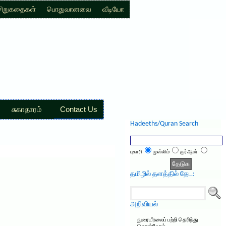
சிறுகதைகள்
பொதுவானவை
வீடியோ
சுகாதாரம்
Contact Us
Hadeeths/Quran Search
புகாரி
முஸ்லிம்
குர்ஆன்
தமிழில் தளத்தில் தேட:
அறிவியல்
நுரையீரலைப் பற்றி தெரிந்து