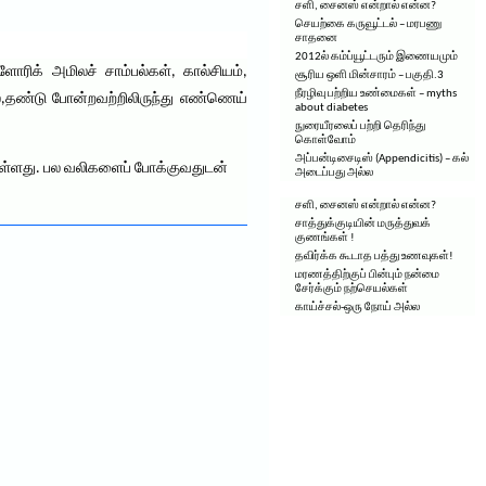
சளி, சைனஸ் என்றால் என்ன?
செயற்கை கருவூட்டல் – மரபணு
சாதனை
2012ல் கம்ப்யூட்டரும் இணையமும்
ளோரிக் அமிலச் சாம்பல்கள், கால்சியம்,
சூரிய ஒளி மின்சாரம் – பகுதி.3
நீரழிவு பற்றிய உண்மைகள் – myths
லை,தண்டு போன்றவற்றிலிருந்து எண்ணெய்
about diabetes
நுரையீரலைப் பற்றி தெரிந்து
கொள்வோம்
அப்பன்டிசைடிஸ் (Appendicitis) – கல்
 உள்ளது. பல வலிகளைப் போக்குவதுடன்
அடைப்பது அல்ல
சளி, சைனஸ் என்றால் என்ன?
சாத்துக்குடியின் மருத்துவக்
குணங்கள் !
தவிர்க்க கூடாத பத்து உணவுகள்!
மரணத்திற்குப் பின்பும் நன்மை
சேர்க்கும் நற்செயல்கள்
காய்ச்சல்-ஒரு நோய் அல்ல