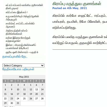
கிராம்பு மருத்துவ குணங்கள்
லட்சம் சம்பளம் வாங்கிய ரூசோவின்
Posted on 4th May, 2011
திடீர் முடிவு!
கர்ப்பப்பை இறக்கம் !
கிராம்பில் கார்போ ஹைட்ரேட், ஈரப்பதம
கரு வளர்ச்சியும் அல்குர்ஆனின்
அற்புதமும்
பாஸ்பரஸ், தயமின், ரிபோ பிளேவின், ந
சாக்லெட் சாப்பிட்டால் ஸ்லிம்
ஆகலாம்
எடுக்கப்படுகிறது.
அதிசயத்தின் உச்சம்
திமிங்கிலங்கள்
கிராம்பில் பலவித மருத்துவ குணங்கள்
என்ன இல்லை சோற்றுக்
கற்றாழையில்!
வயிற்றுப் பொருமல், குதவழிக் காற்றேhட்
இஸ்ரா – மிஃராஜ் வின்வெளிப்
பயணங்கள் (வீடியோ)
சூரிய ஒளி மின்சாரம் – பகுதி 6
தலைப்புகளில் தேட
தலைப்புகளில்
தேட
தேதிவாரியாக பதிவுகள்
May 2011
S
M
T
W
T
F
S
1
2
3
4
5
6
7
8
9
10
11
12
13
14
15
16
17
18
19
20
21
22
23
24
25
26
27
28
29
30
31