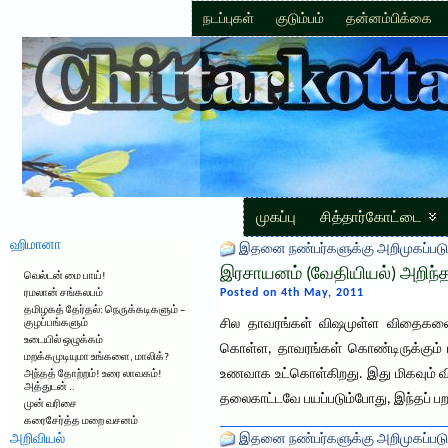
நடப்புகள்
குடும்பம்
தன்னம்பிக்கை
முகப்பு
சித்தார்கோட்டை
ஹிமானா
இதனை நண்பர்களுக்கு அறிமுகப்படு
இரசாயனம் (வேதியியல்) அறிந்த
வெல்டன் மை பாய்!
Posted on 4th May, 2011
ரமலான் சங்கலபம்
தமிழகத் தேர்தல்: நெருக்கடிகளும் –
சில தாவரங்கள் விஷமுள்ள விதைகளைக
குழப்பங்களும்
உடையில் ஒழுக்கம்
கொள்ள, தாவரங்கள் கொண்டிருக்கும் 
மறக்கமுடியுமா உங்களை, மாலிக்?
உணவாக உட்கொள்கிறது. இது மிகவும் வி
அந்தத் தோற்றம்! உரை லாவகம்!
அத்துடன் ..
தலைகாட்டவே பயப்படும்போது, இந்தப் 
முன் வரிசை
கரைசேர்த்த மறை வசனம்
அறிவியல்
இதனை நண்பர்களுக்கு அறிமுகப்படு