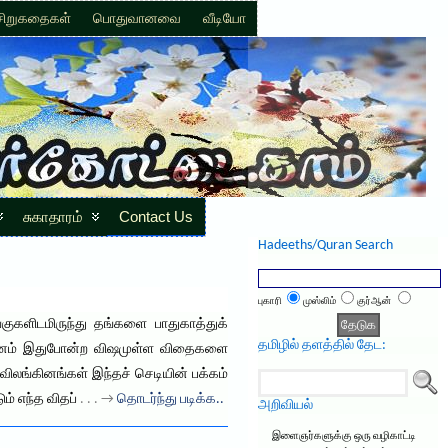
சிறுகதைகள்
பொதுவானவை
வீடியோ
சுகாதாரம்
Contact Us
Hadeeths/Quran Search
புகாரி
முஸ்லிம்
குர்ஆன்
களிடமிருந்து தங்களை பாதுகாத்துக்
தமிழில் தளத்தில் தேட:
ளியினம் இதுபோன்ற விஷமுள்ள விதைகளை
ிலங்கினங்கள் இந்தச் செடியின் பக்கம்
் எந்த விதப்
. . . →
தொடர்ந்து படிக்க..
அறிவியல்
இளைஞர்களுக்கு ஒரு வழிகாட்டி