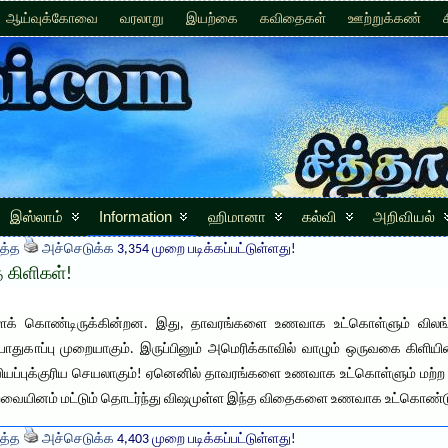
ஆய்வுக்கோவை
வரலாறு
இயற்கை
கவிதைகள்
ஊற்றுக்கண்
இஸ்லாம்
Information
ஹிமானா
கல்வி
அறிவியல்
த்த
அச்செடுக்க
3,354 முறை படிக்கப்பட்டுள்ளது!
 கிளிகள்!
் கொண்டிருக்கின்றன. இது, தாவரங்களை உணவாக உட்கொள்ளும் விலங்கு
பாதுகாப்பு முறையாகும். இருப்பினும் அமெரிக்காவில் வாழும் ஒருவகை கி
யப்புக்குரிய செயலாகும்! ஏனெனில் தாவரங்களை உணவாக உட்கொள்ளும் மற்ற வ
பறவையினம் மட்டும் தொடர்ந்து விஷமுள்ள இந்த விதைகளை உணவாக உட்கொண்டும
த்த
அச்செடுக்க
4,403 முறை படிக்கப்பட்டுள்ளது!