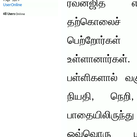
ரவன்ஜித் 
« Apr
Jun »
UserOnline
48 Users
Online
தற்கொலைச் 
பெற்றோர்கள
உள்ளானார்க
பள்ளிகளால் வக
நியதி, நெற
பாதையிலிருந
ஒவ்வொரு ம