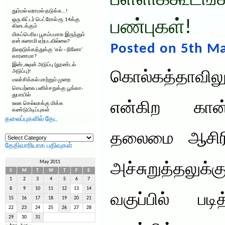
பள்ளிக்கூடங்க
தும்மல் வராமல் தடுக்க…!
ஒரு லிட்டர் பெட்ரோல் ரூ.14க்கு
பண்புகள்!
கிடைக்கும்
மிகப்பெரிய பூகம்பமாக இருந்தும்
ஏன் சுனாமி ஏற்படவில்லை?
Posted on 5th Ma
நிலநடுக்கத்துக்கு ‘எல் – நினோ’
காரணமா?
இன்டக்ஷன் அடுப்பு (தூண்டல்
அடுப்பு)!
கொல்கத்தாவில
மலச்சிக்கல் மாற்றும் முறை
செயற்கை பனிச்சறுக்கு பூங்கா-
துபாயில்
என்கிற கான்
உலக செல்வாக்கு மிக்க
கண்டுபிடிப்புகள்
தலைப்புகளில் தேட
தலைப்புகளில்
தலைமை ஆசிரியர
தேட
தேதிவாரியாக பதிவுகள்
May 2011
அச்சுறுத்தலுக
S
M
T
W
T
F
S
1
2
3
4
5
6
7
8
9
10
11
12
13
14
வகுப்பில் படி
15
16
17
18
19
20
21
22
23
24
25
26
27
28
29
30
31