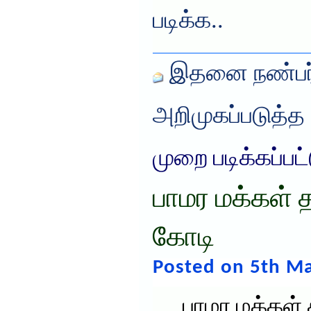
படிக்க..
இதனை நண்பர்
அறிமுகப்படுத்த
முறை படிக்கப்பட
பாமர மக்கள் த
கோடி
Posted on 5th Ma
பாமர மக்கள் 