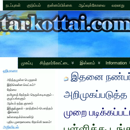
நடப்புகள்
குடும்பம்
தன்னம்பிக்கை
ஆய்வுக்கோவை
வரலாறு
முகப்பு
சித்தார்கோட்டை
இஸ்லாம்
Information
ஹிமானா
இதனை நண்பர்
அர்த்தமுள்ள பெருநாள்
இதிலென்ன வெட்கம்?
நேர்மை
அறிமுகப்படுத்த
தமிழகத் தேர்தல்: நெருக்கடிகளும் –
குழப்பங்களும்
ஆல்பம் தந்த ஞானம்
இந்துத்துவம் – நாத்திகம்-பௌத்தம்
முறை படிக்கப்பட
-இஸ்லாம்
உள்ளதைக்கொண்டு
புதிய முறைமையை நோக்கி உலகம்!
அறிவியல்