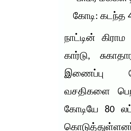
கோடி: கடந்த 4
நாட்டின் கிரா
கார்டு, சுகாத
இணைப்பு ப
வசதிகளை பெற,
கோடியே 80 லட்
கொடுத்துள்ளனர