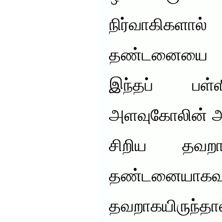
நிர்வாகிகளா
தண்டனையை அன
இந்தப் பள்
அளவுகோலின் அட
சிறிய தவறாக
தண்டனையா
தவறாகயிருந்தா