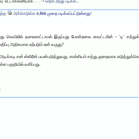
னவு’ எட்டாக்கனியாக
. . . →
தொடர்ந்து படிக்க..
த்த
அச்செடுக்க
4,866 முறை படிக்கப்பட்டுள்ளது!
ப்பது வெயிலில் தலைகாட்டாமல் இருப்பது போன்றவை வைட்டமின் – ‘டி’ சத்துக
பாதிப்பு அதிகமாக ஏற்படும் ஏன் வருது?
. அடிக்கடி சன் ஸ்கிரீன் பயன்படுத்துவது. கால்சியம் சத்து குறைவாக எடுத்துக்
்ள பகுதியில் வசிப்பது.
.