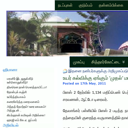
நடப்புகள்
குடும்பம்
தன்னம்பிக்கை
முகப்பு
சித்தார்கோட்டை
ஹிமானா
இதனை நண்பர்களுக்கு அறிமுகப்படு
உயர் கல்விக்கு ஏங்கும் ‘முதல்’
மகளிர் இட ஒதுக்கீடு
உள்ளொதுக்கீடு!
Posted on 17th May, 2011
திடீரென நான் மௌத்தாயிட்டா!
பிளஸ் 2 தேர்வில் 1,134 மதிப்பெண் பெ
நோன்புக் கஞ்சி
உயிர்த்தியாகம்
சரவணன், ஆட்டோ டிரைவர்.
கரைசேர்த்த மறை வசனம்
அந்தத் தோற்றம்! உரை லாவகம்!
தேவாங்கர் பள்ளியில் பிளஸ் 2 படித்த ந
அத்துடன் ..
லிபர்ஹான் கமிஷன் அறிக்கை!
தந்தையின் குறைந்த வருமானத்தில் தான் 
ஹாஜி எம்.கே.ஏ. ஜப்பார்
அறிவியல்