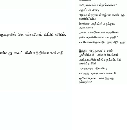
சிகிச்சை
சளி, சைனஸ் என்றால் என்ன?
தொப்புள் கொடி
அமேசன் நதியின் கீழ் பிரமாண்ட நதி
கண்டுபிடிப்பு
இலந்தை மரத்தின் மருத்துவ
குணங்கள்
பூகம்ப எச்சரிக்கைக் கருவிகள்
்குறைவில் கொண்டுபோய் விட்டு விடும்.
சூரிய ஒளி மின்சாரம் – பகுதி 6
டைனோசர் தோன்றிய நகர் அரியலூர்
இந்திய விடுதலைப் போரில்
கொள்வது. வைட்டமின் சத்தில்லா காய்கறி
முஸ்லிம்கள் – மக்கள் இயக்கம்
மனித உடலின் உள் செலுத்தப்படும்
மைக்ரோசிப்!
மருந்துக்கு பதில் கீரை
வாழ்ந்து படிக்கும் பாடங்கள் 8
ஒயிலாக, ஸ்டைலாக நிற்பது
நல்லதல்ல!