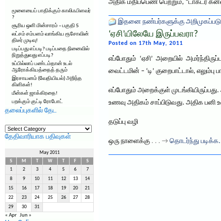
அதிக மதிப்பெண் பெற்றும், “டாக்டர் க
மூளையைப் பாதிக்கும் காலிஃபிளவர்
?
இதனை நண்பர்களுக்கு அறிமுகப்படு
சூரிய ஒளி மின்சாரம் – பகுதி 5
‘ஏசி’யிலேயே இருப்பவரா?
லட்சம் சம்பளம் வாங்கிய ரூசோவின்
திடீர் முடிவு!
Posted on 17th May, 2011
படிப்பது எப்படி? படிப்பதை நினைவில்
நிறுத்துவது எப்படி?
எப்போதும் ‘ஏசி’ அறையில் அமர்ந்திரு
உப்பில்லாப் பண்டம்தான் உடல்
ஆரோக்கியத்தைத் தரும்
வைட்டமின் – ‘டி’ குறைபாட்டால், எலும்பு 
இரசாயனம் (வேதியியல்) அறிந்த
கிளிகள்!
எப்போதும் அறைக்குள் முடங்கியிருப்பது
மீன்கள் ஜாக்கிரதை!
பறக்கும் குட்டி ரோபோட்
உணவு அதிகம் சாப்பிடுவது. அதிக பனி உள
தலைப்புகளில் தேட
தடுப்பு வழி
தலைப்புகளில்
தேட
தேதிவாரியாக பதிவுகள்
ஒரு நாளைக்கு
. . . →
தொடர்ந்து படிக்க.
May 2011
S
M
T
W
T
F
S
1
2
3
4
5
6
7
8
9
10
11
12
13
14
15
16
17
18
19
20
21
22
23
24
25
26
27
28
29
30
31
« Apr
Jun »