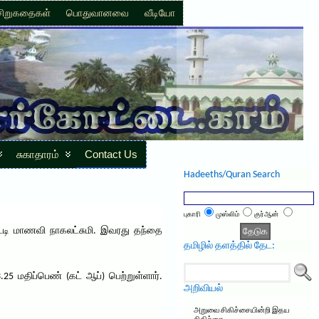
சிறுகதைகள்
பொதுவானவை
வீடியோ
சுகாதாரம்
Contact Us
Hadeeths/Quran Search
புகாரி
முஸ்லிம்
குர்ஆன்
ளபட்டி மாணவி நாகலட்சுமி. இவரது தந்தை
தமிழில் தளத்தில் தேட:
.25 மதிப்பெண் (கட் ஆப்) பெற்றுள்ளார்.
அறிவியல்
அறுவை சிகிச்சையின்றி இதய