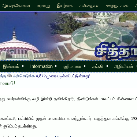
ஆய்வுக்கோவை
வரலாறு
இயற்கை
கவிதைகள்
ஊற்றுக்கண்
இஸ்லாம்
Information
ஹிமானா
கல்வி
அறிவியல்
த்த
அச்செடுக்க
4,879 முறை படிக்கப்பட்டுள்ளது!
 மாணவி!
ற்று உயர்கல்விக்கு வழி இன்றி தவிக்கிறார், திண்டுக்கல் மாவட்டம் சின்னா
ாகலட்சுமி, பள்ளியில் முதல் மாணவியாக வந்துள்ளார். மருத்துவ கல்விக்கு 193
குடும்பம் நடக்கிறது.