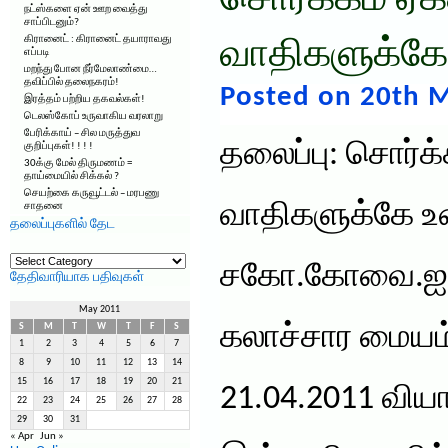
சொர்க்கம் ஏக
நட்ஸ்களை ஏன் ஊற வைத்து
சாப்பிடனும்?
கிரானைட் : கிரானைட் தயாராவது
வாதிகளுக்கே
எப்படி
மறந்து போன நீர்மேலாண்மை…
தவிப்பில் தலைநகரம்!
Posted on 20th M
இரத்தம் பற்றிய தகவல்கள்!
டெலஸ்கோப் உருவாகிய வரலாறு
பேரிக்காய் – சில மருத்துவ
தலைப்பு: சொர்க்
குறிப்புகள்! ! ! !
30க்கு மேல் திருமணம் =
தாய்மையில் சிக்கல் ?
செயற்கை கருவூட்டல் – மரபணு
வாதிகளுக்கே உ
சாதனை
தலைப்புகளில் தேட
தலைப்புகளில்
தேட
சகோ.கோவை.ஐயூ
தேதிவாரியாக பதிவுகள்
May 2011
கலாச்சார மையம்
S
M
T
W
T
F
S
1
2
3
4
5
6
7
8
9
10
11
12
13
14
15
16
17
18
19
20
21
21.04.2011 விய
22
23
24
25
26
27
28
29
30
31
« Apr
Jun »