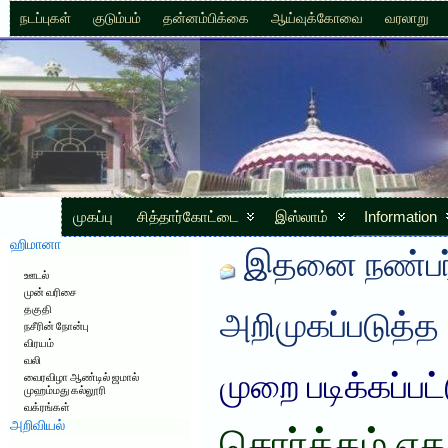
நடப்புகள்
குடும்பம்
தன்னம்பிக்கை
ஆய்வுக்கோவை
வரலாறு
முகப்பு
சித்தார்கோட்டை
இஸ்லாம்
Information
ஹிமானா
இதனை நண்பர்
ஊடல்
முன் வரிசை
தகுதி
அறிமுகப்படுத்த
நசீரின் நோன்பு
விரயம்
வலி
முறை படிக்கப்பட
வைரவிழா ஆண்டில் ஜமால்
முஹம்மது கல்லூரி
வக்ரங்கள்
அறிவியல்