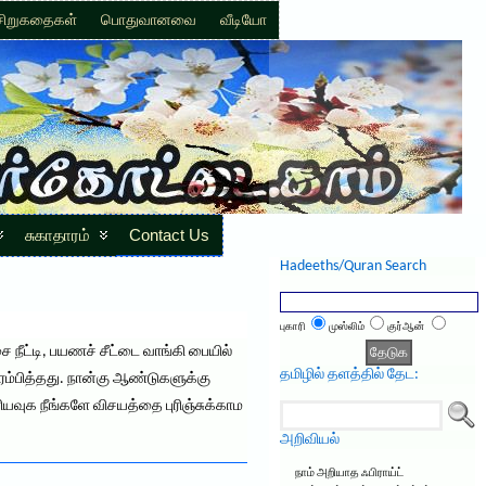
சிறுகதைகள்
பொதுவானவை
வீடியோ
சுகாதாரம்
Contact Us
Hadeeths/Quran Search
புகாரி
முஸ்லிம்
குர்ஆன்
ை நீட்டி, பயணச் சீட்டை வாங்கி பையில்
தமிழில் தளத்தில் தேட:
ரம்பித்தது. நான்கு ஆண்டுகளுக்கு
யவுக நீங்களே விசயத்தை புரிஞ்சுக்காம
அறிவியல்
நாம் அறியாத ஃபிராய்ட்