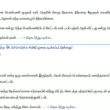
 பெண்மணி ஒருவர் கார் அருகில் வெகு நேரமாக நிற்பதை ‪#‎ஒருவர்‬ கவனித
் ,ஆனால் எந்த வாகனமும் நிற்கவில்லை.
னை என்று அந்த பெண்மணியிடம் கேட்டார்.கார் டயர் பஞ்சர் ஆகி விட்டது என்று
ருங்கள் நான்
. . . →
தொடர்ந்து படிக்க..
த்த
அச்செடுக்க
9,042 முறை படிக்கப்பட்டுள்ளது!
ை
மன் என்ற ஒரு பணக்காரன் இருந்தார். அவர் மிகவும் பொல்லாதவர் பணத்தாசைப்
மாட்டார்.
ந்த தேங்காய்களை சந்தையில் விற்று விட்டு, கிடைத்த பத்தாயிரம் ரூபாயுடன் த
ு பணப்பையைத் தொலைத்துவிட்டார்.
யை தேடி பார்த்து கிடைக்காமல்
. . . →
தொடர்ந்து படிக்க..