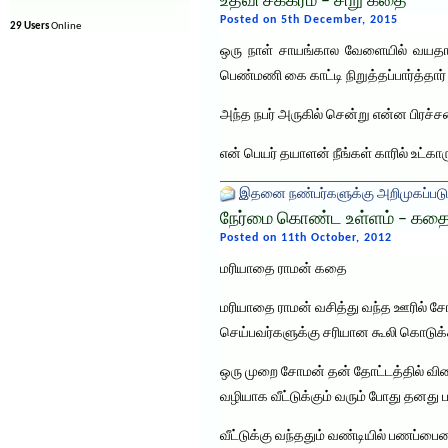
உதவி சக்கரம் – சிறு கதை
Posted on 5th December, 2015
29 Users
Online
ஒரு நாள் சாயங்கால வேளையில் வயதான
பெண்மணி கை காட்டி நிறுத்தப்பார்த்தார
அந்த நபர் அருகில் சென்று என்ன பிரச்ச
என் பெயர் தயாளன் நீங்கள் காரில் உட்கா
இதனை நண்பர்களுக்கு அறிமுகப்படு
நேர்மை கொண்ட உள்ளம் – கத
Posted on 11th October, 2012
மரியாதை ராமன் கதை
மரியாதை ராமன் வசித்து வந்த ஊரில் சோ
செய்பவர்களுக்கு சரியான கூலி கொடுக்க
ஒரு முறை சோமன் தன் தோட்டத்தில் விளை
வழியாக வீட்டுக்கும் வரும் போது தனத
வீட்டுக்கு வந்ததும் வண்டியில் பணப்பை