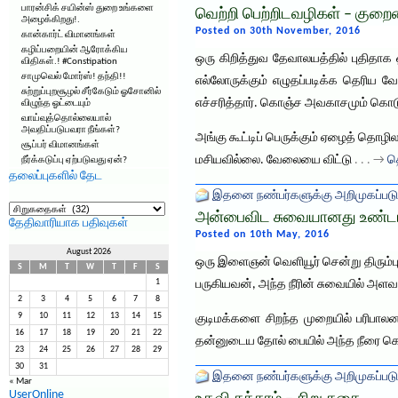
பாரன்சிக் சயின்ஸ் துறை உங்களை
வெற்றி பெற்றிடவழிகள் – குற
அழைக்கிறது!.
Posted on 30th November, 2016
கான்கார்ட் விமானங்கள்
கழிப்பறையின் ஆரோக்கிய
ஒரு கிறித்துவ தேவாலயத்தில் புதிதாக ஒ
விதிகள்.! #Constipation
சாமுவெல் மோர்ஸ்! தந்தி!!
எல்லோருக்கும் எழுதப்படிக்க தெரிய வ
சுற்றுப்புறசூழல் சீர்கேடும் ஓசோனில்
எச்சரித்தார். கொஞ்ச அவகாசமும் கொடு
விழுந்த ஓட்டையும்
வாய்வுத்தொல்லையால்
அவதிப்படுபவரா நீங்கள்?
அங்கு கூட்டிப் பெருக்கும் ஏழைத் தொழ
சூப்பர் விமானங்கள்
மசியவில்லை. வேலையை விட்டு
. . . →
தெ
நீர்க்கடுப்பு ஏற்படுவது ஏன்?
தலைப்புகளில் தேட
இதனை நண்பர்களுக்கு அறிமுகப்படு
தலைப்புகளில்
தேட
அன்பைவிட சுவையானது உண்ட
தேதிவாரியாக பதிவுகள்
Posted on 10th May, 2016
August 2026
ஒரு இளைஞன் வெளியூர் சென்று திரும்பு
S
M
T
W
T
F
S
1
பருகியவன், அந்த நீரின் சுவையில் அளவ
2
3
4
5
6
7
8
9
10
11
12
13
14
15
குடிமக்களை சிறந்த முறையில் பரிபாலன
16
17
18
19
20
21
22
தன்னுடைய தோல் பையில் அந்த நீரை கொ
23
24
25
26
27
28
29
30
31
இதனை நண்பர்களுக்கு அறிமுகப்படு
« Mar
UserOnline