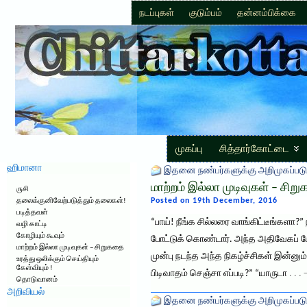
நடப்புகள்
குடும்பம்
தன்னம்பிக்கை
முகப்பு
சித்தார்கோட்டை
ஹிமானா
இதனை நண்பர்களுக்கு அறிமுகப்படு
மாற்றம் இல்லா முடிவுகள் – சிற
ருசி
Posted on 19th December, 2016
தலைக்குனிவேற்படுத்தும் தலைகள்!
படித்தவள்
“பாய்! நீங்க சில்லரை வாங்கிட்டீங்களா?”
வழி காட்டி
கோழியும் கூவும்
போட்டுக் கொண்டார். அந்த அதிவேகப் பே
மாற்றம் இல்லா முடிவுகள் – சிறுகதை
முன்பு நடந்த அந்த நிகழ்ச்சிகள் இன்ன
உரத்து ஒலிக்கும் செய்தியும்
கேள்வியும் !
பிடிவாதம் செஞ்சா எப்படி?” “யாருடா
. . 
தொடுவானம்
அறிவியல்
இதனை நண்பர்களுக்கு அறிமுகப்படு