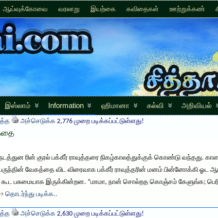
ஆய்வுக்கோவை
வரலாறு
இயற்கை
கவிதைகள்
ஊற்றுக்கண்
இஸ்லாம்
Information
ஹிமானா
கல்வி
அறிவியல்
த்த
அச்செடுக்க
2,776 முறை படிக்கப்பட்டுள்ளது!
ுகதை
 நடத்துன ரின் குரல் பக்கீர் ராவுத்தரை நிகழ்காலத்துக்குக் கொண்டு வந்தது. காச
ருந்தின் வேகத்தை விட விரைவாக பக்கீர் ராவுத்தரின் மனம் பின்னோக்கி ஓட ஆ
ும் கூட பசுமையாக இருக்கின்றன. “மாமா, நான் சொல்றத கொஞ்சம் கேளுங்க; பெரி
. →
தொடர்ந்து படிக்க..
த்த
அச்செடுக்க
2,630 முறை படிக்கப்பட்டுள்ளது!