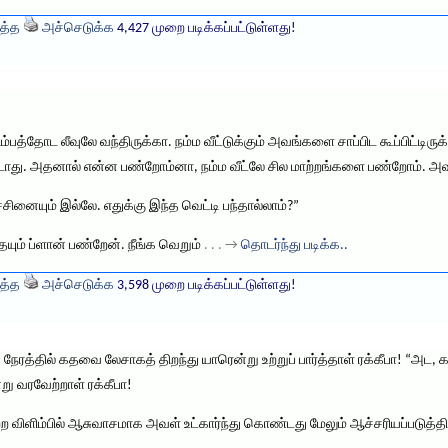
த்த
அச்செடுக்க
4,427 முறை படிக்கப்பட்டுள்ளது!
ும்பத்தோட லீவுலே வந்திருக்கா. நம்ம வீட்டுக்கும் அவங்களை சாப்பிட கூப்பிட்டி
 கூடாது. அதனால் என்ன பண்றோம்னா, நம்ம வீட்லே சில மாற்றங்களை பண்றோம். அ
சினையும் இல்லே. எதுக்கு இந்த வெட்டி பந்தால்லாம்?”
யும் ப்ளான் பண்றேன். நீங்க வெறும்
. . . →
தொடர்ந்து படிக்க..
த்த
அச்செடுக்க
3,598 முறை படிக்கப்பட்டுள்ளது!
ரத்தில் கதவை லேசாகத் திறந்து யாரென்று உற்றுப் பார்த்தாள் ரக்கீபா! “அட, 
ு வரவேற்றாள் ரக்கீபா!
முற்ற விளிம்பில் ஆசுவாசமாக அவள் உட்கார்ந்து கொண்டது மேலும் ஆச்சரியப்படுத்