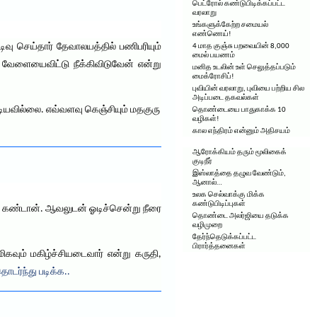
பெட்ரோல் கண்டுபிடிக்கப்பட்ட
வரலாறு
உங்களுக்கேற்ற சமையல்
எண்ணெய்!
டிவு செய்தார் தேவாலயத்தில் பணிபரியும்
4 மாத குஞ்சு பறவையின் 8,000
மைல் பயணம்
ை வேளையைவிட்டு நீக்கிவிடுவேன் என்று
மனித உடலின் உள் செலுத்தப்படும்
மைக்ரோசிப்!
புவியின் வரலாறு, புவியை பற்றிய சில
அடிப்படை தகவல்கள்
டியவில்லை. எவ்வளவு கெஞ்சியும் மதகுரு
தொண்டையை பாதுகாக்க 10
வழிகள்!
கால எந்திரம் என்னும் அதிசயம்
ஆரோக்கியம் தரும் மூலிகைக்
குடிநீர்
இஸ்லாத்தை தழுவ வேண்டும்,
ஆனால்…
உலக செல்வாக்கு மிக்க
கண்டுபிடிப்புகள்
ரை கண்டான். ஆவலுடன் ஓடிச்சென்று நீரை
தொண்டை அலர்ஜியை தடுக்க
வழிமுறை
தேர்ந்தெடுக்கப்பட்ட
பிரார்த்தனைகள்
கவும் மகிழ்ச்சியடைவார் என்று கருதி,
ொடர்ந்து படிக்க..