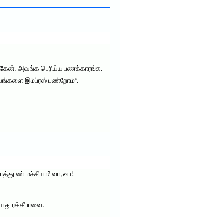
ருக்கேன். அவங்க பெரிய்ய பணக்காரங்க.
வங்களை இம்ப்ரஸ் பண்றோம்”.
காத்தூண் மச்சியா? வா, வா!
தியது ரக்கீபாவை.