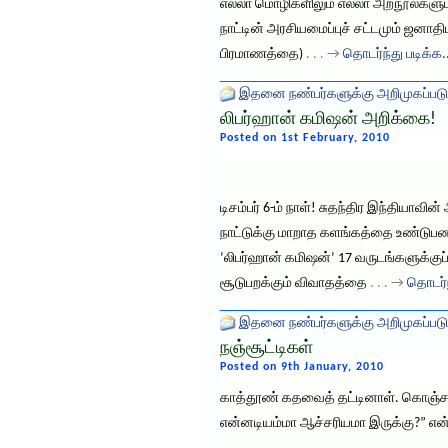
எல்லா மொழிகளிலும் எல்லா அறநூல்களும்
நாட்டின் அரசியமைப்புச் சட்டமும் ஜன
பிரமாணத்தை)
. . . →
தொடர்ந்து படிக்க.
இதனை நண்பர்களுக்கு அறிமுகப்படு
லிபர்ஹான் கமிஷன் அறிக்கை!
Posted on 1st February, 2010
டிசம்பர் 6-ம் நாள்! சுதந்திர இந்தி
நாட்டுக்கு மாறாத களங்கத்தை உண்டுபண
‘லிபர்ஹான் கமிஷன்’ 17 வருடங்களுக்கு
சூடுபறக்கும் விவாதத்தை
. . . →
தொடர்ந
இதனை நண்பர்களுக்கு அறிமுகப்படு
நஞ்சூட்டிகள்
Posted on 9th January, 2010
காத்தூண் கதவைத் தட்டினாள். கொஞ்ச நே
என்னடியம்மா ஆச்சரியமா இருக்கு?” என்ற