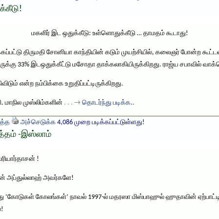
்கீடு!
மகளிர் இட ஒதுக்கீடு: உள்ளொதுக்கீடு … தாமதம் கூடாது!
க்கப்பட்டு திருமதி சோனியா காந்தியின் கடும் முயற்சியில், கலைஞர் போன்ற கூட்
க்கு 33% இடஒதுக்கீட்டு மசோதா தாக்கலாகியிருக்கிறது. ராஜ்ய சபாவில் வாக்கெடு
டும் என்ற நம்பிக்கை உறுதிப்பட்டிருக்கிறது.
ி. மாநில முஸ்லிம்களின்
. . . →
தொடர்ந்து படிக்க..
த்த
அச்செடுக்க
4,086 முறை படிக்கப்பட்டுள்ளது!
்தம் -இஸ்லாம்
ரியார்தாசன் !
் அப்துல்லாஹ் அவர்களே!
 ‘கோடுகள் கோலங்கள்’ நாவல் 1997-ல் மதரஸா மிஸ்பாஹுல் ஹுதாவின் ஏற்பாட்டி
்!