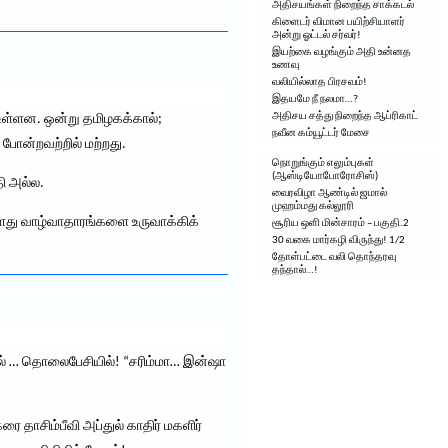
அதிசயங்கள் நிறைந்த சாக்கடல்
கிளைடர் விமான பயிற்சியாளர்
அன்று ஓட்டல் சர்வர்!
இயற்கை வழங்கும் அதி உன்னத
உணவு
வலியில்லாத பிரசவம்!
இதயமே நீ நலமா…?
அதிசய சத்து நிறைந்த ஆப்ரிகாட்
 உள்ளன. ஒன்று தமிழகக்கால்;
நவீன கம்யூட்டர் மேசை
போன்றவற்றில் மற்றது.
நொறுங்கும் எலும்புகள்
(ஆஸ்டியோபோரோசிஸ்)
தி அல்ல.
வைரவிழா ஆண்டில் ஜமால்
முஹம்மது கல்லூரி
களது வாழ்வாதாரங்களை உருவாக்கிக்
சூரிய ஒளி மின்சாரம் – பகுதி.2
30 வகை மார்கழி விருந்து! 1/2
தோள்பட்டை வலி தொந்தரவு
தந்தால்…!
ல் … தொலைபேசியில்! “சரிம்மா… இன்ஷா
ை தாசிம்பீவி அப்துல் காதிர் மகளிர்