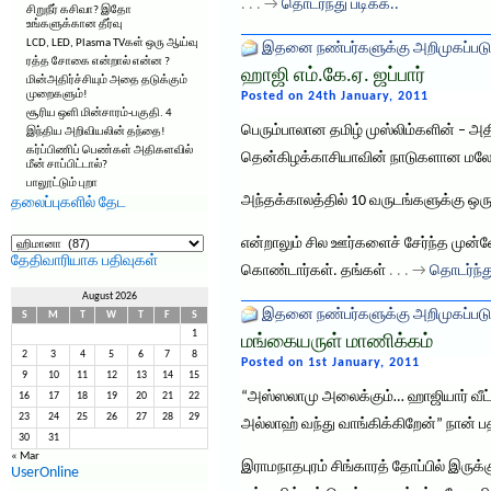
. . . →
தொடர்ந்து படிக்க..
சிறுநீர் கசிவா? இதோ
உங்களுக்கான தீர்வு
LCD, LED, Plasma TVகள் ஒரு ஆய்வு
இதனை நண்பர்களுக்கு அறிமுகப்படு
ரத்த சோகை என்றால் என்ன ?
ஹாஜி எம்.கே.ஏ. ஜப்பார்
மின்அதிர்ச்சியும் அதை தடுக்கும்
முறைகளும்!
Posted on 24th January, 2011
சூரிய ஒளி மின்சாரம்-பகுதி. 4
பெரும்பாலான தமிழ் முஸ்லிம்களின் – அ
இந்திய அறிவியலின் தந்தை!
கர்ப்பிணிப் பெண்கள் அதிகளவில்
தென்கிழக்காசியாவின் நாடுகளான மலேசியா
மீன் சாப்பிட்டால்?
பாலூட்டும் புறா
அந்தக்காலத்தில் 10 வருடங்களுக்கு ஒரு 
தலைப்புகளில் தேட
தலைப்புகளில்
என்றாலும் சில ஊர்களைச் சேர்ந்த முன்
தேட
தேதிவாரியாக பதிவுகள்
கொண்டார்கள். தங்கள்
. . . →
தொடர்ந்த
August 2026
இதனை நண்பர்களுக்கு அறிமுகப்படு
S
M
T
W
T
F
S
1
மங்கையருள் மாணிக்கம்
2
3
4
5
6
7
8
Posted on 1st January, 2011
9
10
11
12
13
14
15
“அஸ்ஸலாமு அலைக்கும்… ஹாஜியார் வீட
16
17
18
19
20
21
22
23
24
25
26
27
28
29
அல்லாஹ் வந்து வாங்கிக்கிறேன்” நான் 
30
31
« Mar
இராமநாதபுரம் சிங்காரத் தோப்பில் இருக்
UserOnline