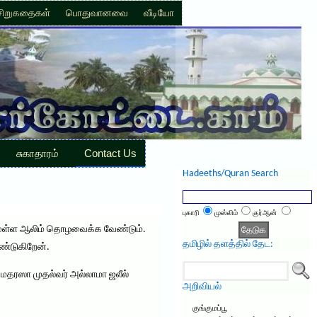
சிறுகதைகள்
பொதுவானவை
வீடியோ
சுகாதாரம்
Contact Us
Hadeeths/Quran Search
புகாரி
முஸ்லிம்
குர்ஆன்
ாசமுள்ள ஆலிம் தொழவைக்க வேண்டும்.
தமிழில் தளத்தில் தேட:
ண்டுகிறேன்.
 மதரஸா முதல்வர் அல்லாமா ஜலீல்
அறிவியல்
குங்குமப்பூ