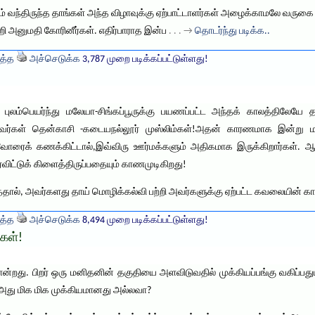
வந்திருந்த தாங்கள் அந்த விழாவுக்கு ஏற்பாட்டாளர்கள் அழைக்காமலே வருகை தந்
ி அனுமதி கோரினீர்கள். எதிர்பாராத இன்ப
. . . →
தொடர்ந்து படிக்க..
த்த
அச்செடுக்க
3,787 முறை படிக்கப்பட்டுள்ளது!
க புலம்பெயர்ந்து மலேயா-சிங்கப்பூருக்கு பயணப்பட்ட அந்தக் காலத்திலேயே 
்ந்தவர்கள் தென்காசி -கடையநல்லூர் முஸ்லிம்கள்!அதன் காரணமாக இன்று மலே
ரைக் கணக்கிட்டால்,இவ்விரு ஊர்மக்களும் அதிகமாக இருக்கிறார்கள். ஆற்ற
ிட்டுக் கிளைத்திருப்பதையும் காணமுடிகிறது!
ததால், அவர்களது தாய் மொழிக்கல்வி பற்றி அவர்களுக்கு ஏற்பட்ட கவலையின்
த்த
அச்செடுக்க
8,494 முறை படிக்கப்பட்டுள்ளது!
கள்!
ோன்றது. பிறர் ஒரு மனிதனின் தகுதியை அளவிடுவதில் முக்கியப்பங்கு வகிப
அது மிக மிக முக்கியமானது அல்லவா?