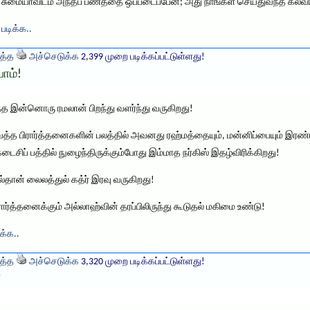
 சுமையாவிடம் அந்தப் பணத்தை ஒப்படைப்பேன்; அது நாங்கள் செய்துவந்த கல்வி உ
 படிக்க..
த்த
அச்செடுக்க
2,399 முறை படிக்கப்பட்டுள்ளது!
போம்!
 இன்னொரு ரமலான் பிறந்து வளர்ந்து வருகிறது!
ுன்வைத்த பிரார்த்தனைகளின் பலத்தில் அவனது ரஹ்மத்தையும், மன்னிப்பையும் இரண்
டைசிப் பத்தில் நுழைந்திருக்கும்போது இம்மாத நர்கிஸ் இதழ்விரிக்கிறது!
ல்தான் லைலத்துல் கத்ர் இரவு வருகிறது!
ிரார்த்தனைக்கும் அல்லாஹ்வின் தரப்பிலிருந்து கூடுதல் மகிமை உண்டு!
க்க..
த்த
அச்செடுக்க
3,320 முறை படிக்கப்பட்டுள்ளது!
?