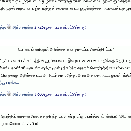
 போதிக்கும் முதல் பாடம் ஒழுக்கம் சார்ந்ததுதான். எல்லா சமய நூல்களும் அத
ாதிபதி முதல் சாதாரண பஞ்சாயத்துத் தலைவர் வரை ஒழுக்கத்தை- நாணயத்தை மு
.
த்த
அச்செடுக்க
2,726 முறை படிக்கப்பட்டுள்ளது!
லிபர்ஹான் கமிஷன் அறிக்கை கண்துடைப்பா? கண்திறப்பா?
யாவின் அரசியலமைப்புச் சட்டத்தின் தூய்மையை- இறையாண்மையை மதிக்கத் தெரிய
்ணிய நாள்! 18 வருடங்களுக்கு முன்பு நிகழ்ந்த அந்தக் கொடூரத்தின் உண்மை
ப் பின் தனது அறிக்கையை அரசிடம் சமர்ப்பித்து, அரசு அதனை நாடாளுமன்றத்தில
்து படிக்க..
த்த
அச்செடுக்க
3,600 முறை படிக்கப்பட்டுள்ளது!
ரத்தில் கதவை லேசாகத் திறந்து யாரென்று உற்றுப் பார்த்தாள் ரக்கீபா! “அட, 
ு வரவேற்றாள் ரக்கீபா!