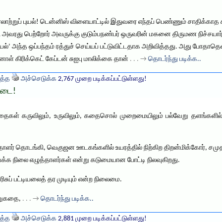
வரலாற்றுப் புயல்! டென்னிஸ் விளையாட்டில் இதுவரை எந்தப் பெண்ணும் சாதிக்
அவரது பெற்றோர் அவருக்கு குடும்பநண்பர் ஒருவரின் மகனை திருமண நிச்சயார்
ுயல்’ அந்த ஒப்பந்தம் ரத்துச் செய்யப் பட்டுவிட்டதாக அறிவித்தது. அது போதா
னாள் கிரிக்கெட் கேப்டன் சுஐபு மாலிக்கை தான்
. . . →
தொடர்ந்து படிக்க..
த்த
அச்செடுக்க
2,767 முறை படிக்கப்பட்டுள்ளது!
ாடை!
கதைகள் கருவிலும், உருவிலும், கதைசொல் முறைமையிலும் பல்வேறு தளங்களில
ளர் தொடங்கி, வெகுஜன ஊடகங்களில் உயரத்தில் நிற்கிற திறன்மிக்கோர், சமுதா
க்க நிலை எழுத்தாளர்கள் என்று கடுமையான போட்டி நிலவுகிறது.
ுப் பட்டியலைத் தர முடியும் என்ற நிலைமை.
ிறுகதை,
. . . →
தொடர்ந்து படிக்க..
த்த
அச்செடுக்க
2,881 முறை படிக்கப்பட்டுள்ளது!