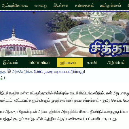
ஆய்வுக்கோவை
வரலாறு
இயற்கை
கவிதைகள்
ஊற்றுக்கண்
இஸ்லாம்
Information
ஹிமானா
கல்வி
அறிவியல்
த்த
அச்செடுக்க
3,661 முறை படிக்கப்பட்டுள்ளது!
ள்!
 இடத்தருகே உள்ள கப்ருஸ்தானில் சீக்கிரமே அடக்கிவிடவேண்டும். என் மீது ப
்டாம். வீட்டாளர்களும் பிறரும் முடிந்தவர்கள் தானதர்மங்கள் – துஆ செய்ய வே
்ரம் ஆஷுரா நோன்புடன் அல்லாஹ்வின் அழைப்பில் மீண்ட திண்டுக்கல் யூசூபிய்யா
த்துக்கு, தம் வாழ்நாளில் ஆற்றிய அரும்பணிகளைப் பட்டியலிடமுடியாது.