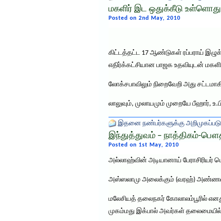
மகளிர் இட ஒதுக்கீடு உள்ளொதுக
Posted on 2nd May, 2010
கிட்டத்தட்ட 17 ஆண்டுகள் ரப்பராய் இழு
எதிர்க்கட்சியான பாஜக உதவியுடன் மகளிரு
லோக்சபாவிலும் நிறைவேறி அது சட்டமாகிவி
லாலுவும், முலாயமும் முறையே பீஹார், உ.ப
இதனை நண்பர்களுக்கு அறிமுகப்படு
இந்துத்துவம் – நாத்திகம்-பௌத
Posted on 1st May, 2010
அல்லாஹ்வின் அடியானாய் பேராசிரியர் பெ
அஸ்ஸலாமு அலைக்கும் (வரஹ்) அண்ணன
மலேசியத் தலைநகர் கோலாலம்பூரில் எனது
முகம்மது இக்பால் அவர்கள் தலைமையில