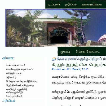
நடப்புகள்
குடும்பம்
தன்னம்பிக்கை
முகப்பு
சித்தார்கோட்டை
ஹிமானா
இதனை நண்பர்களுக்கு அறிமுகப்படு
கீரனூரி ஹழரத் விடைபெற்றார்க
வெல்டன் மை பாய்!
Posted on 1st March, 2011
கரைசேர்த்த மறை வசனம்
உயிர்த்தியாகம்
எனது மௌத் எங்கு நிகழ்ந்தாலும், அந்த
வழி காட்டி
லிபர்ஹான் கமிஷன் அறிக்கை!
கப்ருக்கு எந்த அடையாளமும் வைக்க வேண
விருந்தினர்கள் – சிறுகதை
மகளிர் இட ஒதுக்கீடு
என்று முன்பே எழுதிவைத்துவிட்டு, முஹர
உள்ளொதுக்கீடு!
பொய் முகங்கள்
அஹ்மது கீரனூரி ஹழரத் அவர்கள் சமுதாய
அறிவியல்