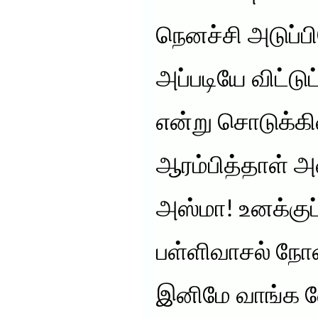
நெனச்சி அடுப்ப
அப்படியே விட்டுட
என்று சொடுக்கி
ஆரம்பித்தாள் அவ
அஸ்மா! உனக்குப
பள்ளிவாசல் நோ
இனிமே வாங்க வ