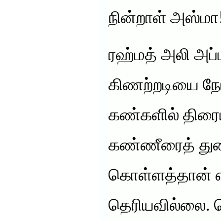
நின்றாள் அஸ்மா
ரஹ்மத் அலி அப
கிணற்றடியை நோ
கண்களில் திரைய
கண்ணீரைத் துட
கொள்ளத்தான் 
தெரியவில்லை. த