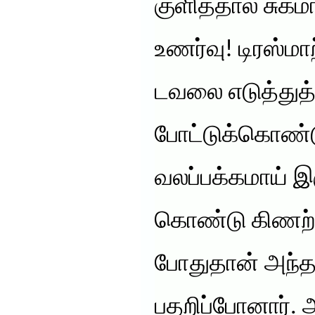
குளித்தால் சுக
உணர்வு! டிரஸ்மா
டவலை எடுத்துத்
போட்டுக்கொண
வலப்பக்கமாய் இ
கொண்டு கிணற்ற
போதுதான் அந்த
பதறிப்போனார். 