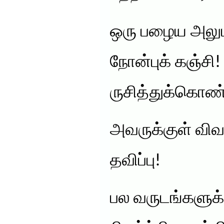
ஒரு பழைய அலும
நோன்புக் கஞ்ச
ருசித்துக்கொண்
அவருக்குள் விவ
தவிப்பு!
பல வருடங்களுக்