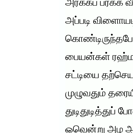
அரக்கப் பரக்க வீ
அப்படி விளைாயட
கொண்டிருந்தபே
பையன்கள் ரஹ்மத
சட்டியை தற்செய
முழுவதும் தரையி
துடிதுடித்துப் 
ஓவென்று அழ ஆரம