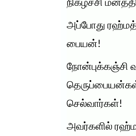
நிகழ்ச்சி மனத்த
அப்போது ரஹ்மத
பையன்!
நோன்புக்கஞ்சி 
தெருப்பையன்கள
செல்வார்கள்!
அவர்களில் ரஹ்ம