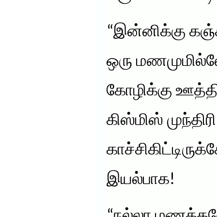
“இன்னிக்கு கஞ்
ஒரு மணமுமில்
கோழிக்கு ஊத்தி
கிஸ்மிஸ் முந்தி
காச்சிகிட்டிருக்
இயல்பாக!
“நல்லா மணக்கல