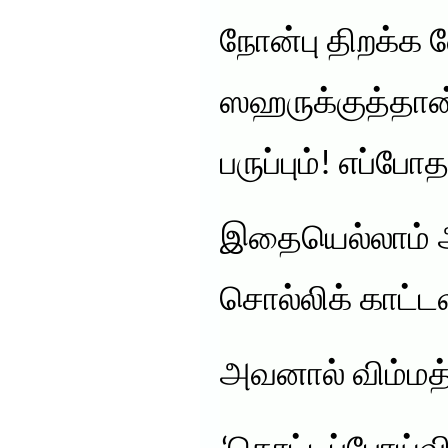
நோன்பு திறக்க 
ஸஹருக்குத்தான் 
பருப்பும்! எப்பே
இதையெல்லாம் அ
சொல்லிக் காட்டவ
அவனால் விம்மத்