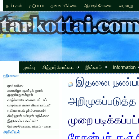
நடப்புகள்
குடும்பம்
தன்னம்பிக்கை
ஆய்வுக்கோவை
வரலாறு
முகப்பு
சித்தார்கோட்டை
இஸ்லாம்
Information
ஹிமானா
இதனை நண்பர்
முன் வரிசை
வைரவிழா ஆண்டில் ஜமால்
முஹம்மது கல்லூரி
அறிமுகப்படுத்த
வாழ்க்கையே விளையாட்டாய்…
வாழ்க்கை என்ன விளையாட்டா?
எதிர்பாராமல் ஓர் ஆசுவாசம்!
லிபர்ஹான் கமிஷன் அறிக்கை!
முறை படிக்கப்பட
இதிலென்ன வெட்கம்?
நேர்மை கொண்ட உள்ளம் – கதை
அறிவியல்