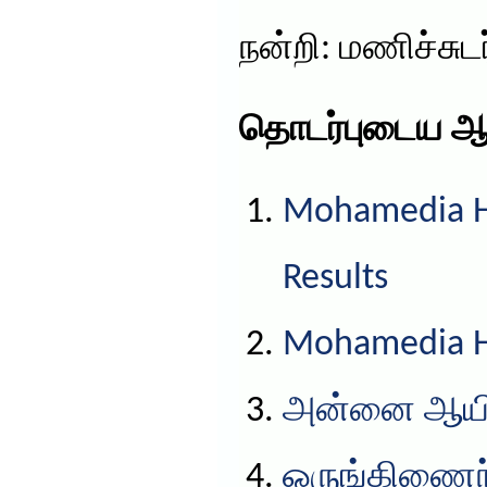
நன்றி: மணிச்சுடர
தொடர்புடைய ஆ
Mohamedia HS
Results
Mohamedia HS
அன்னை ஆயிஷ
ஒருங்கிணைந்த