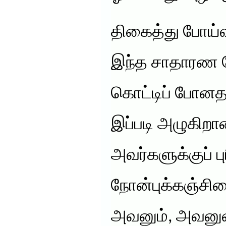
திகைத்து போய்
இந்த சாதாரண நே
கொட்டிப் போன
இப்படி அழுகிறா
அவர்களுக்குப் ப
நோன்புக்கஞ்சி
அவனும், அவனு