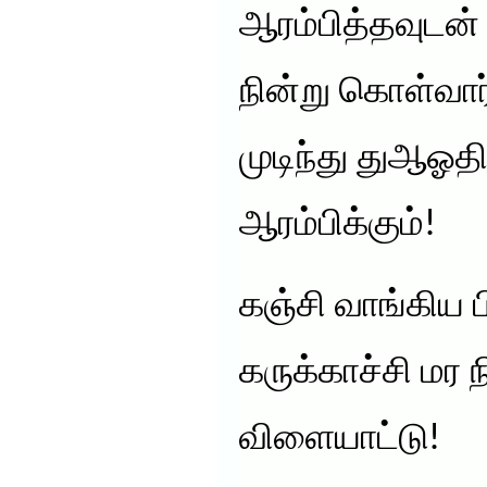
ஆரம்பித்தவுடன் 
நின்று கொள்வா
முடிந்து துஆஓதி
ஆரம்பிக்கும்!
கஞ்சி வாங்கிய பி
கருக்காச்சி மர ந
விளையாட்டு!