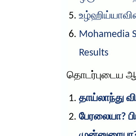
உழ்ஹிய்யாவின
Mohamedia S
Results
தொடர்புடைய ஆ
தாய்லாந்து வ
பேரலையா? பி
முன்னுரையா