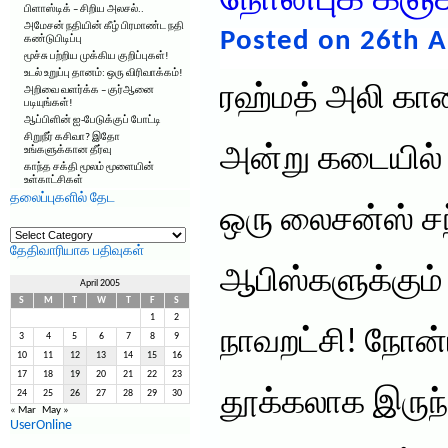
நோன்புக் கஞ்
பிளாஸ்டிக் – சிறிய அலசல்..
அமேசன் நதியின் கீழ் பிரமாண்ட நதி
Posted on 26th A
கண்டுபிடிப்பு
மூச்சு பற்றிய முக்கிய குறிப்புகள்!
உடல் உறுப்பு தானம்: ஒரு விரிவாக்கம்!
ரஹ்மத் அலி கார
அறிவை வளர்க்க – குர்ஆனை
படியுங்கள்!
ஆப்பிளின் ஐ-பேடுக்குப் போட்டி
சிறுநீர் கசிவா? இதோ
அன்று கடையில்
உங்களுக்கான தீர்வு
காந்த சக்தி மூலம் மூளையின்
உள்காட்சிகள்
தலைப்புகளில் தேட
ஒரு லைசன்ஸ் ச
தலைப்புகளில்
தேட
தேதிவாரியாக பதிவுகள்
ஆபிஸ்களுக்கும
April 2005
S
M
T
W
T
F
S
1
2
நாவறட்சி! நோன்
3
4
5
6
7
8
9
10
11
12
13
14
15
16
17
18
19
20
21
22
23
தூக்கலாக இருந
24
25
26
27
28
29
30
« Mar
May »
UserOnline