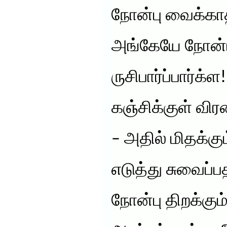
நோன்பு வைக்கா
அங்கேயே நோன்
ருசிபார்ப்பார்க்
கஞ்சிக்குள் விரல
– அதில் மிதக்க
எடுத்து சுவைப்ப
நோன்பு திறக்கும