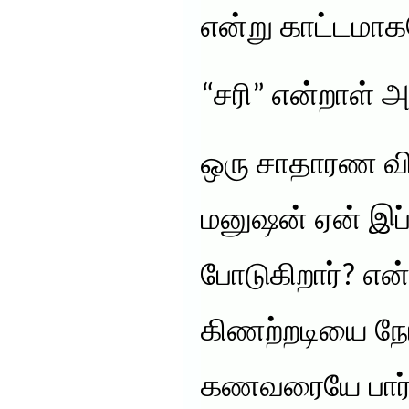
என்று காட்டமாக
“சரி” என்றாள் அ
ஒரு சாதாரண வி
மனுஷன் ஏன் இப்ப
போடுகிறார்? 
கிணற்றடியை நோ
கணவரையே பார்த