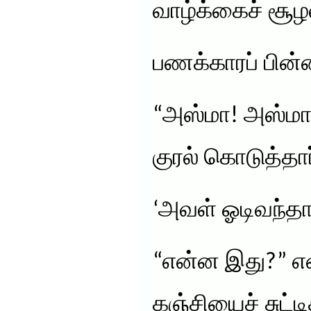
வாழ்க்கைச் சூழல
பணக்காரப் பி
“அஸ்மா! அஸ்மா!
குரல் கொடுத்தார
‘அவள் ஓடிவந்தா
“என்ன இது?” என்
கஞ்சியைச் சுட்டி