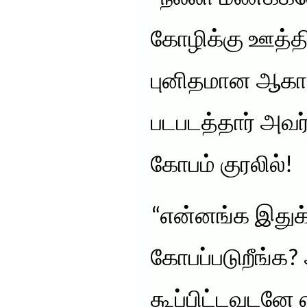
கோழிக்கு ஊத்தி
புனிதமான ஆகார
படபடத்தார் அவர
கோபம் குரலில்!
“என்னங்க இதுக்க
கோபப்படுறீங்
கூப்பிட்டவுடன