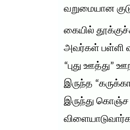
வறுமையான குடும
கையில் தூக்குச்
அவர்கள் பள்ளி 
“புது ஊத்து” ஊ
இருந்த “கருக்கா
இருந்து கொஞ்ச
விளையாடுவார்க