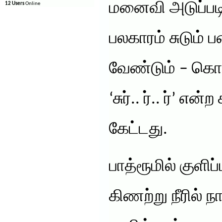
மனைவி அடுப்படிய
12 Users
Online
பலகாரம் சுடும் 
வேண்டும் – கெ
‘சுர்.. ர்.. ர்’ 
கேட்டது.
பாத்ரூமில் குளிப
கிணற்று நீரில் 