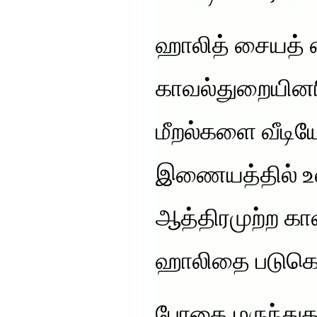
ஹாலித் சையத் 
காவல்துறையினர
மீறல்களை வீடிய
இணையத்தில் உ
ஆத்திரமுற்ற கா
ஹாலிதை படுகெ
போதை மருந்துக