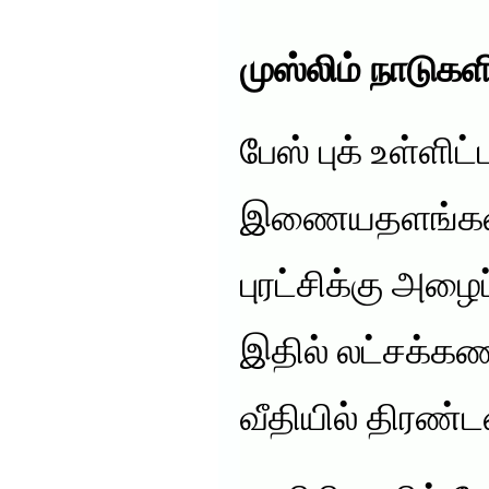
முஸ்லிம் நாடுகளி
பேஸ் புக் உள்ளிட
இணையதளங்களின
புரட்சிக்கு அழைப்
இதில் லட்சக்க
வீதியில் திரண்ட