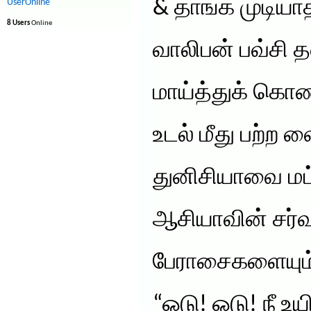
& தாங்க முடியா
UserOnline
8 Users
Online
வாலிபன் பவ்சி
மாய்த்துக் கொ
உடல் மீது பற்ற 
துனிசியாவை மட்
ஆசியாவின் சர்வ
பேராசைகளையும் 
“ஓடு! ஓடு! நீ உ