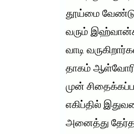
தூய்மை வேண்டும
வரும் இஹ்வான்
வாடி வருகிறார்க
தாகம் ஆள்வோரி
முன் சிதைக்கப்ப
எகிப்தில் இது
அனைத்து தேர்தல