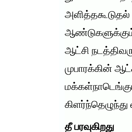
அளித்தகூடுதல் 
ஆண்டுகளுக்கும
ஆட்சி நடத்திவர
முபாரக்கின் ஆட
மக்கள்நாடெங்கும
கிளர்ந்தெழுந்து
தீ பரவுகிறது