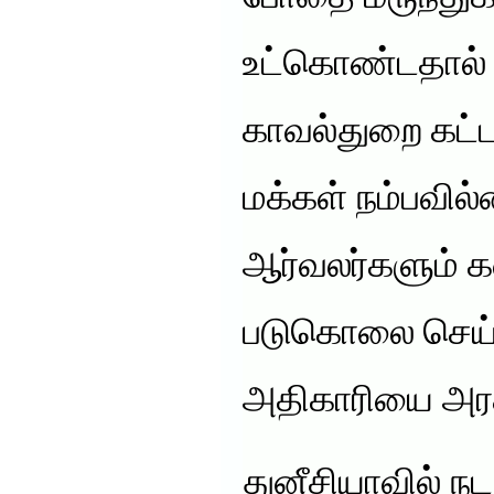
உட்கொண்டதால்
காவல்துறை கட்
மக்கள் நம்பவில
ஆர்வலர்களும் க
படுகொலை செய
அதிகாரியை அரச
துனீசியாவில் நடந