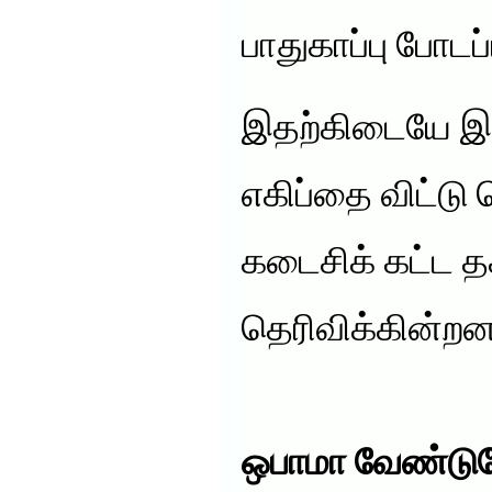
பாதுகாப்பு போடப
இதற்கிடையே இஸ
எகிப்தை விட்டு
கடைசிக் கட்ட 
தெரிவிக்கின்றன
ஒபாமா வேண்டுக