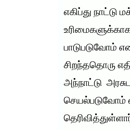
எகிப்து நாட்டு ம
உரிமைகளுக்காக
பாடுபடுவோம் எ
சிறந்ததொரு எத
அந்நாட்டு அரச
செயல்படுவோம்
தெரிவித்துள்ளார