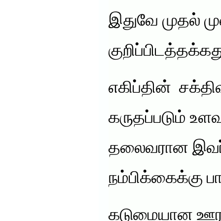
இதுவே முதல் ம
குறிப்பிடத்தக்கத
எகிப்தின் சக்த
கருதப்படும் உள
தலைவரான இவர்,
நம்பிக்கைக்கு ப
கடுமையான ஊரட