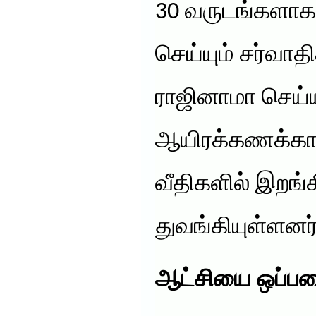
30 வருடங்களாக
செய்யும் சர்வாத
ராஜினாமா செய்ய
ஆயிரக்கணக்கான
வீதிகளில் இறங்க
துவங்கியுள்ளனர்
ஆட்சியை
ஒப்ப