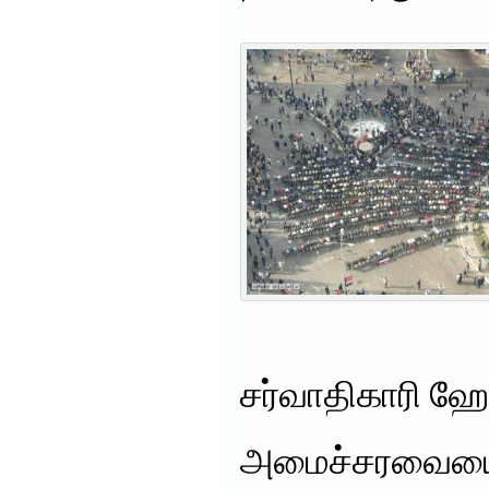
சர்வாதிகாரி ஹோ
அமைச்சரவையை