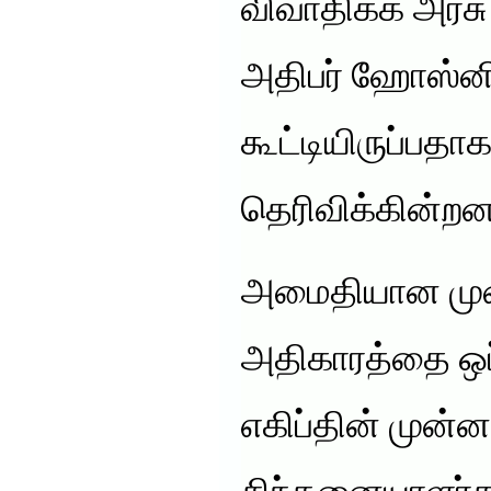
விவாதிக்க அரச
அதிபர் ஹோஸ்னி
கூட்டியிருப்பத
தெரிவிக்கின்றன
அமைதியான முற
அதிகாரத்தை ஒப
எகிப்தின் முன்னண