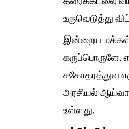
தரைக்கடலை விட 
உருவெடுத்து விட
இன்றைய மக்கள் 
கருப்பொருளே, 
சகோதரத்துவ எழ
அரசியல் ஆய்வா
உள்ளது.