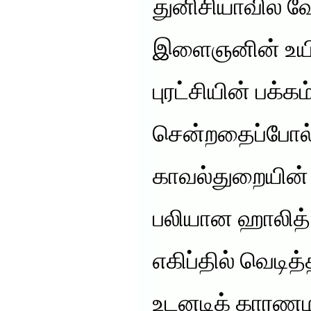
துனிசியாவில் 
இளைஞனின் உயிர்
புரட்சியின் பக்கம
சென்றதைப்போல் 
காவல்துறையின்
பலியான ஹாலித்
எகிப்தில் வெடித்
உடனடிக் காரணம