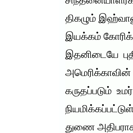
சிந்தனையாளர்கள
திகழும் இஹ்வான
இயக்கம் கோரிக
இதனிடையே பு
அமெரிக்காவின்
கருதப்படும் உமர
நியமிக்கப்பட்டுள
துணை அதிபராக ந