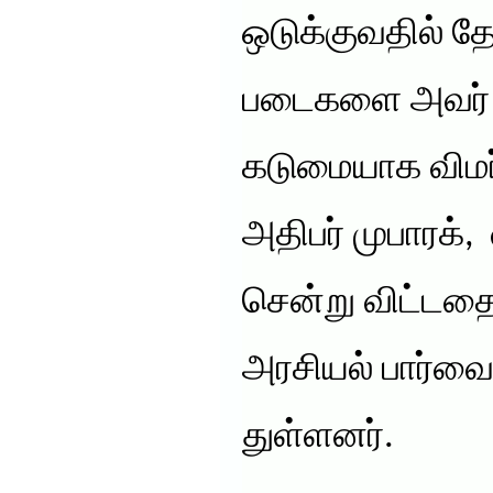
ஒடுக்குவதில் த
படைகளை அவர் வ
கடுமையாக விமர்
அதிபர் முபாரக், 
சென்று விட்டத
அரசியல் பார்வை
துள்ளனர்.