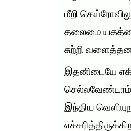
மீறி கெய்ரோவி
தலைமை யகத்தை 
சுற்றி வளைத்தனர
இதனிடையே எகிப
செல்லவேண்டாம்
இந்திய வெளியு
எச்சரித்திருக்கி