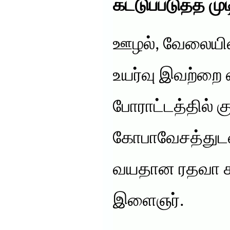
கட்டுப்படுத்த ம
ஊழல், வேலையி
உயர்வு இவற்றை 
போராட்டத்தில் க
கோபாவேசத்துடன
வயதான ரதவா 
இளைஞர்.