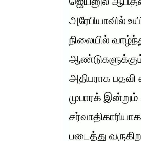
ஜெய்னுல் ஆபிதீ
அரேபியாவில் உயி
நிலையில் வாழ்ந்த
ஆண்டுகளுக்கும்
அதிபராக பதவி 
முபாரக் இன்றும் 
சர்வாதிகாரியாக
படைத்து வருகிறா