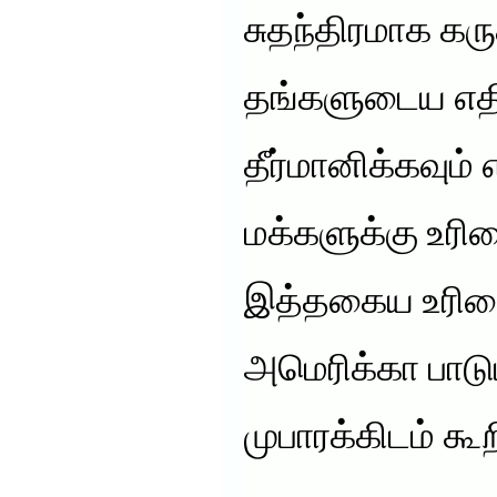
சுதந்திரமாக கரு
தங்களுடைய எதி
தீர்மானிக்கவும் எ
மக்களுக்கு உரிம
இத்தகைய உரிம
அமெரிக்கா பாடு
முபாரக்கிடம் கூற