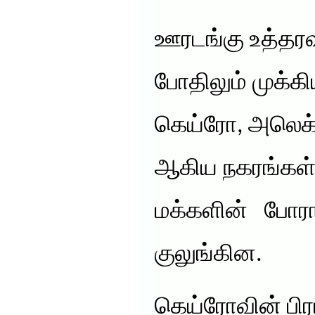
ஊரடங்கு உத்தரவு 
போதிலும் முக்
கெய்ரோ, அலெக
ஆகிய நகரங்கள்
மக்களின் போரா
குலுங்கின.
கெய்ரோவின் பிர