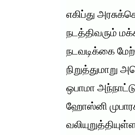
எகிப்து அரசுக்க
நடத்திவரும் மக
நடவடிக்கை மே
நிறுத்துமாறு அம
ஒபாமா அந்நாட்டு
ஹோஸ்னி முபாரக
வலியுறுத்தியுள்ள