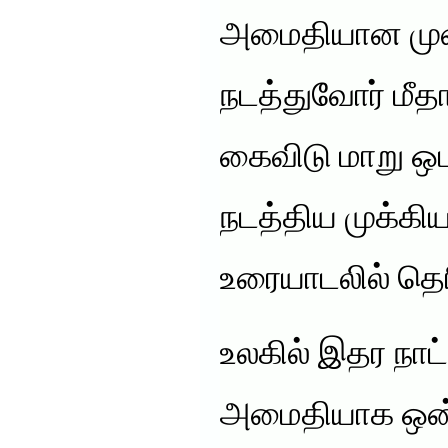
அமைதியான முறை
நடத்துவோர் ம
கைவிடு மாறு ஒப
நடத்திய முக்க
உரையாடலில் தெரி
உலகில் இதர நாட
அமைதியாக ஒன்ற