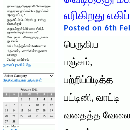
வெடித்தது மக்க
தாய்லாந்து விஞ்ஞானியின் மாற்றம்..
சாதாரண நாய்கள் வெறிநாய்கள்
எரிகிறது எகிப
ஆவது எப்படி?
ஒரு லிட்டர் பெட்ரோல் ரூ.14க்கு
கிடைக்கும்
Posted on 6th Fe
டீ முதல் ஐஸ்க்ரீம் வரை சீனித்
துளசியில் ருசிக்கலாமா?
செயற்கை பனிச்சறுக்கு பூங்கா-
துபாயில்
பெருகிய
ஊட்டச் சத்துக்கள் (Nutrients)
மிதிவண்டி (சைக்கிள்) உருவான
வரலாறு
பஞ்சம்,
டெங்கு காய்ச்சல்
தலைப்புகளில் தேட
தலைப்புகளில்
தேட
பற்றிப்பிடித்த
தேதிவாரியாக பதிவுகள்
February 2011
பட்டினி, வாட்டி
S
M
T
W
T
F
S
1
2
3
4
5
6
7
8
9
10
11
12
13
14
15
16
17
18
19
வதைத்த வேலையி
20
21
22
23
24
25
26
27
28
« Jan
Mar »