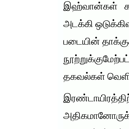
இஹ்வான்கள் கண்
அடக்கி ஒடுக்கிவ
படையின் தாக்கு
நூற்றுக்குமேற்ப
தகவல்கள் வெளி
இரண்டாயிரத்திற
அதிகமானோருக்