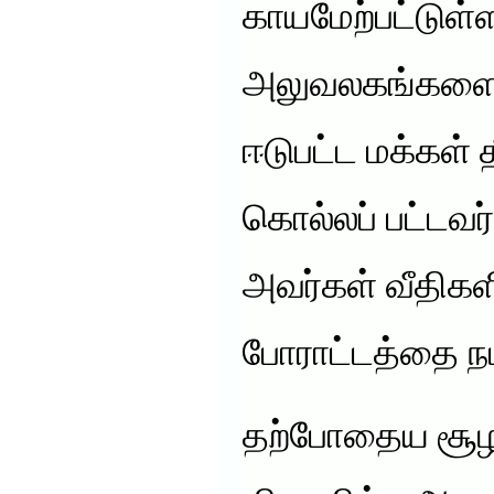
காயமேற்பட்டுள்
அலுவலகங்களையும
ஈடுபட்ட மக்கள் 
கொல்லப் பட்டவ
அவர்கள் வீதிகள
போராட்டத்தை ந
தற்போதைய சூழ