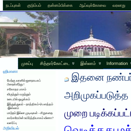
நடப்புகள்
குடும்பம்
தன்னம்பிக்கை
ஆய்வுக்கோவை
வரலாறு
முகப்பு
சித்தார்கோட்டை
இஸ்லாம்
Information
ஹிமானா
இதனை நண்பர்
மேற்கு வானில் ஜனநாயகப்
பிறைக்கீற்று !
சகோதர பாசம்
அறிமுகப்படுத்த
விருந்தும் மருந்தும்
உடையில் ஒழுக்கம்
இந்துத்துவம் – நாத்திகம்-பௌத்தம்
-இஸ்லாம்
முறை படிக்கப்பட
மாற்றம் இல்லா முடிவுகள் – சிறுகதை
கார்கரேயின் உயிர்த்தியாகம் வீணா?
வளர்ப்பு
அறிவியல்