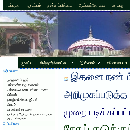
நடப்புகள்
குடும்பம்
தன்னம்பிக்கை
ஆய்வுக்கோவை
வரலாறு
முகப்பு
சித்தார்கோட்டை
இஸ்லாம்
Information
ஹிமானா
இதனை நண்பர்
ஒரு தாயின் ஹஜ்
அல்லாஹ் போதுமானவன்!
நேர்மை கொண்ட உள்ளம் – கதை
அறிமுகப்படுத்த
வில்லன்
ஹாஜி எம்.கே.ஏ. ஜப்பார்
விரயம்
முறை படிக்கப்பட
வரலாற்றுச் சாதனை!
தமிழகத் தேர்தல்: நெருக்கடிகளும் –
குழப்பங்களும்
அறிவியல்