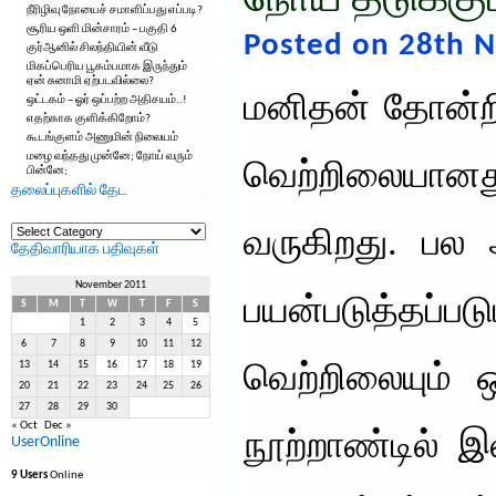
நோய் தடுக்கும
நீரிழிவு நோயைச் சமாளிப்பது எப்படி?
சூரிய ஒளி மின்சாரம் – பகுதி 6
Posted on 28th 
குர்ஆனில் சிலந்தியின் வீடு
மிகப்பெரிய பூகம்பமாக இருந்தும்
ஏன் சுனாமி ஏற்படவில்லை?
மனிதன் தோன்றி
ஒட்டகம் – ஓர் ஒப்பற்ற அதிசயம்..!
எதற்காக குளிக்கிறோம்?
கூடங்குளம் அணுமின் நிலையம்
மழை வந்தது முன்னே; நோய் வரும்
வெற்றிலையானது 
பின்னே;
தலைப்புகளில் தேட
தலைப்புகளில்
வருகிறது. பல
தேட
தேதிவாரியாக பதிவுகள்
November 2011
பயன்படுத்தப்
S
M
T
W
T
F
S
1
2
3
4
5
6
7
8
9
10
11
12
13
14
15
16
17
18
19
வெற்றிலையும் ஒ
20
21
22
23
24
25
26
27
28
29
30
« Oct
Dec »
நூற்றாண்டில் இ
UserOnline
9 Users
Online