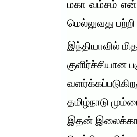
மகா வம்சம் என்
மெல்லுவது பற்றி 
இந்தியாவில் மித
குளிர்ச்சியான 
வளர்க்கப்படுகிற
தமிழ்நாடு மும்
இதன் இலைக்காக 