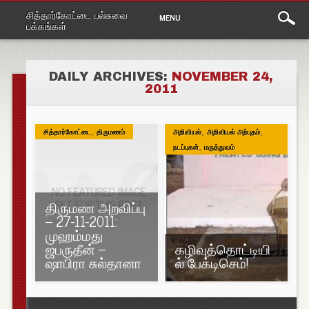
Main
Skip
சித்தார்கோட்டை பல்சுவை
MENU
to
menu
பக்கங்கள்
content
DAILY ARCHIVES:
NOVEMBER 24,
2011
,
,
,
சித்தார்கோட்டை
திருமணம்
அறிவியல்
அறிவியல் அற்புதம்
,
நடப்புகள்
மருத்துவம்
திருமண அறவிப்பு
– 27-11-2011:
முஹம்மது
ஜபருதீன் –
கழிவுத்தொட்டியி
ஷாபிரா சுல்தானா
ல் பேக்டிசெம்!