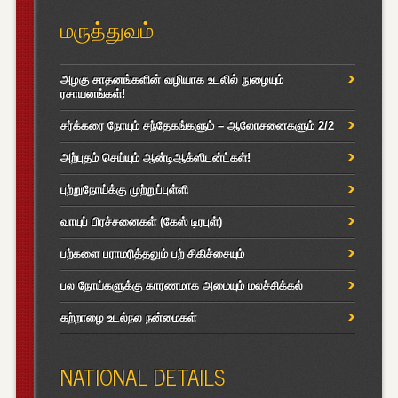
மருத்துவம்
அழகு சாதனங்களின் வழியாக உடலில் நுழையும்
ரசாயனங்கள்!
சர்க்கரை நோயும் சந்தேகங்களும் – ஆலோசனைகளும் 2/2
அற்புதம் செய்யும் ஆன்டிஆக்ஸிடன்ட்கள்!
புற்றுநோய்க்கு முற்றுப்புள்ளி
வாயுப் பிரச்சனைகள் (கேஸ் டிரபுள்)
பற்களை பராமரித்தலும் பற் சிகிச்சையும்
பல நோய்களுக்கு காரணமாக அமையும் மலச்சிக்கல்
கற்றாழை உடல்நல நன்மைகள்
NATIONAL DETAILS