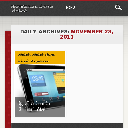
Main
Skip
சித்தார்கோட்டை பல்சுவை
MENU
to
menu
பக்கங்கள்
content
DAILY ARCHIVES:
NOVEMBER 23,
2011
,
,
அறிவியல்
அறிவியல் அற்புதம்
,
நடப்புகள்
பொதுவானவை
இனி எல்லாமே
டேப்ளட் பிசி