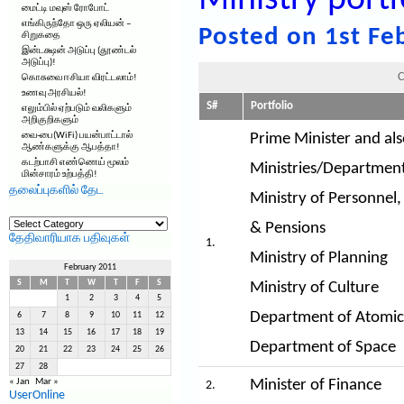
Ministry portf
மைட்டி மவுஸ் ரோபோட்
எங்கிருந்தோ ஒரு ஏலியன் –
Posted on 1st Fe
சிறுகதை
இன்டக்ஷன் அடுப்பு (தூண்டல்
அடுப்பு)!
C
கொசுவை ஈசியா விரட்டலாம்!
உணவு அரசியல்!
S#
Portfolio
எலும்பில் ஏற்படும் வலிகளும்
அறிகுறிகளும்
வை-பை(WiFi) பயன்பாட்டால்
Prime Minister and als
ஆண்களுக்கு ஆபத்தா!
கடற்பாசி எண்ணெய் மூலம்
Ministries/Department
மின்சாரம் உற்பத்தி!
தலைப்புகளில் தேட
Ministry of Personnel,
தலைப்புகளில்
& Pensions
தேட
தேதிவாரியாக பதிவுகள்
1.
Ministry of Planning
February 2011
S
M
T
W
T
F
S
Ministry of Culture
1
2
3
4
5
Department of Atomic
6
7
8
9
10
11
12
13
14
15
16
17
18
19
Department of Space
20
21
22
23
24
25
26
27
28
« Jan
Mar »
Minister of Finance
2.
UserOnline