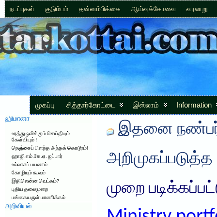
நடப்புகள்
குடும்பம்
தன்னம்பிக்கை
ஆய்வுக்கோவை
வரலாறு
முகப்பு
சித்தார்கோட்டை
இஸ்லாம்
Information
ஹிமானா
இதனை நண்பர்
உரத்து ஒலிக்கும் செய்தியும்
கேள்வியும் !
நெஞ்சைப் பிளந்த அந்தக் கொடூரம்!
அறிமுகப்படுத்த
ஹாஜி எம்.கே.ஏ. ஜப்பார்
உல்லாசப் பயணம்
கோழியும் கூவும்
இதிலென்ன வெட்கம்?
முறை படிக்கப்பட
புதிய தலைமுறை
மங்கையருள் மாணிக்கம்
அறிவியல்