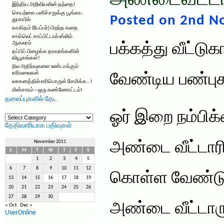
அண்டைவீட்டா
இந்திய அறிவியலின் தந்தை!
செயற்கை பனிச்சறுக்கு பூங்கா-
Posted on 2nd N
துபாயில்
காகிதம் (பேப்பர்) பிறந்த கதை
சாக்லெட் சாப்பிட்டால் ஸ்லிம்
ஆகலாம்
பக்கத்து வீட்டு
தப்பிப் பிழைக்க தாவரங்களின்
வியூகங்கள்!
நில அதிர்வுகளை உண்டாக்கும்
எரிமலைகள்
வேண்டிய பண்பு
வாகனத்தில் எரிபொருள் சேமிக்க…!
மின்சாரம் – ஒரு கண்ணோட்டம்!
தலைப்புகளில் தேட
ஓர் இறை நம்பி
தலைப்புகளில்
தேட
தேதிவாரியாக பதிவுகள்
November 2011
அண்டை வீட்டாரிட
S
M
T
W
T
F
S
1
2
3
4
5
6
7
8
9
10
11
12
கொள்ள வேண்டும
13
14
15
16
17
18
19
20
21
22
23
24
25
26
27
28
29
30
அண்டை வீட்டாரு
« Oct
Dec »
UserOnline