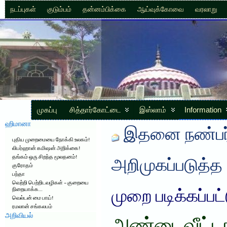
நடப்புகள்
குடும்பம்
தன்னம்பிக்கை
ஆய்வுக்கோவை
வரலாறு
முகப்பு
சித்தார்கோட்டை
இஸ்லாம்
Information
ஹிமானா
இதனை நண்பர்
புதிய முறைமையை நோக்கி உலகம்!
லிபர்ஹான் கமிஷன் அறிக்கை!
தங்கம் ஒரு சிறந்த மூலதனம்!
அறிமுகப்படுத்த
குரோதம்
பந்தா
வெற்றி பெற்றிடவழிகள் – குறையை
நிறையாக்க…
முறை படிக்கப்பட
வெல்டன் மை பாய்!
ரமலான் சங்கலபம்
அறிவியல்