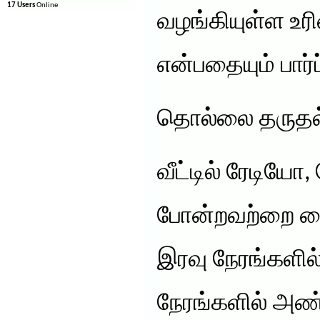
17 Users
Online
வழங்கியுள்ள உ
என்பதையும் பார்
தொல்லை தருதல
வீட்டில் ரேடியோ, ட
போன்றவற்றை வ
இரவு நேரங்களில
நேரங்களில் அண்