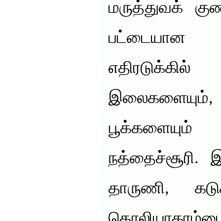
மருத்துவக் கு
பட்டையான
எதிரடுக்கில
இலைகளையும
பூக்களையு
நத்தைச்சூரி. 
தாருணி, கடுக
தொலியாகரம்பை