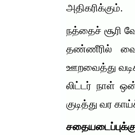
அதிகரிக்கும்.
நத்தைச் சூரி வே
தண்ணீரில் வ
ஊறவைத்து வடிகட
லிட்டர் நாள் ஒ
குடித்து வர காய
சதையடைப்புக்கு