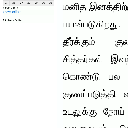
25
26
27
28
29
30
31
மனித இனத்திற்
« Feb
Apr »
UserOnline
12 Users
Online
பயன்படுகிறது
தீர்க்கும்
சித்தர்கள் இ
கொண்டு பல 
குணப்படுத்தி 
உடலுக்கு நோய் எ