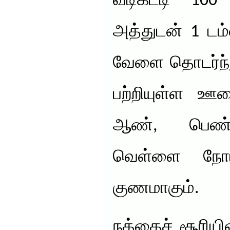
வடிகட்டி 100 
அத்துடன் 1 டம்ள
வேளை தொடர்ந்து
பற்றியுள்ள ஊ
ஆண், பெண் 
வெள்ளை நோய
குணமாகும்.
நத்தைச் சூரிய