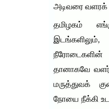
அடிவரை வளரக் 
தமிழகம் எங்
இடங்களிலும
நீரோடைகளின் 
தானாகவே வளர்க
மருத்துவக் க
நோயை நீக்கி உட