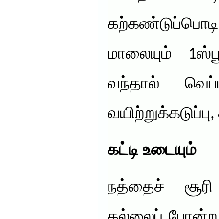
கற்கண்டுப்பொட
மாலையும் 1ஸ்ப
வந்தால் வெப
வயிற்றுக்கடுப்பு, 
கட்டி உடையும்
நத்தைச் சூர
கல்லைப் போன்ற 