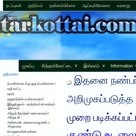
நடப்புகள்
குடும்பம்
தன்னம்பிக்கை
ஆய்வுக்கோவை
வரலாறு
முகப்பு
சித்தார்கோட்டை
இஸ்லாம்
Information
ஹிமானா
இதனை நண்பர்
பொன்னாடைக்கு ஒரு பொன்னாடை!
வழி காட்டி
உதவி
அறிமுகப்படுத்த
குஜராத்தில் பயங்கரவாதம்!
இந்துத்துவம் – நாத்திகம்-பௌத்தம்
-இஸ்லாம்
அந்தத் தோற்றம்! உரை லாவகம்!
முறை படிக்கப்பட
அத்துடன் ..
அன்பைவிட சுவையானது உண்டா
-சிறுகதை
பொறுமையின் எல்லை