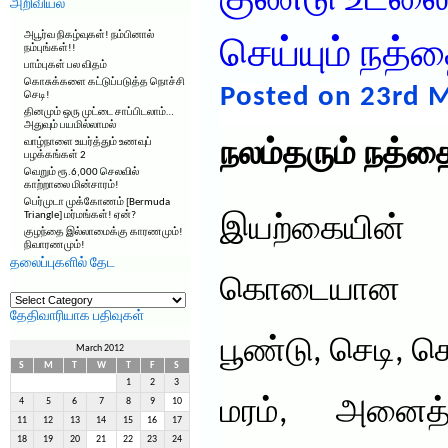
குண்டு உடல
அறிவியல்
அபூர்வ நிகழ்வுகள்! நம்பினால்
செய்யும் நத்த
நம்புங்கள்!!
பாம்புகள் பல விதம்
கொசுக்களை கட்டுப்படுத்த நொச்சி
Posted on 23rd M
செடி!
தினமும் ஒரு முட்டை சாப்பிடலாம்…
அதுவும் பயமில்லாமல்
வாழ்நாளை உயர்த்தும் உணவுப்
நலம்தரும் நத்தை
பழக்கங்கள் 2
வெறும் ரூ.6,000 செலவில்
காற்றாலை மின்சாரம்!
பெர்முடா முக்கோணம் [Bermuda
Triangle] மர்மங்கள்! ஏன்?
இயற்கையின்
குழந்தை இல்லாமைக்கு காரணமும்!
நிவாரணமும்!
தலைப்புகளில் தேட
கொடையான ப
தலைப்புகளில்
தேட
தேதிவாரியாக பதிவுகள்
பூண்டு, செடி, க
March 2012
S
M
T
W
T
F
S
1
2
3
மரம், அனைத்த
4
5
6
7
8
9
10
11
12
13
14
15
16
17
18
19
20
21
22
23
24