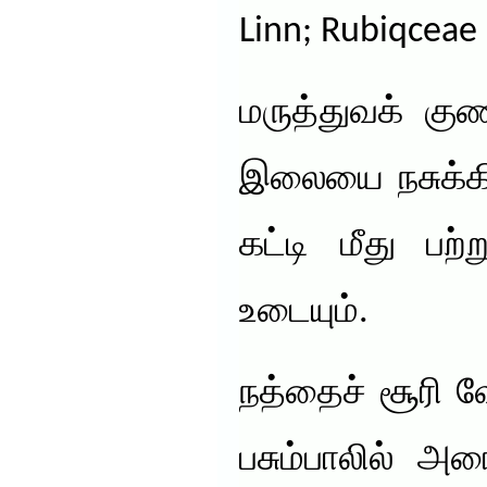
Linn; Rubiqceae
மருத்துவக் கு
இலையை நசுக்க
கட்டி மீது பற்
உடையும்.
நத்தைச் சூரி வ
பசும்பாலில் அர