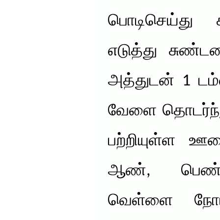
பொடிசெய்து
எடுத்து சுண்ட
அத்துடன் 1 டம்ள
வேளை தொடர்ந்து
பற்றியுள்ள ஊ
ஆண், பெண் 
வெள்ளை நோய