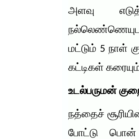
அளவு எடுத
நல்லெண்ணெயுட
மட்டும் 5 நாள் க
கட்டிகள் கரையும்
உடல்பருமன் குறை
நத்தைச் சூரியி
போட்டு பொன்