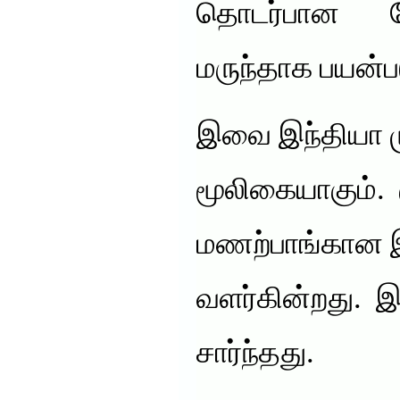
தொடர்பான ந
மருந்தாக பயன்ப
இவை இந்தியா ம
மூலிகையாகும். 
மணற்பாங்கான இ
வளர்கின்றது. 
சார்ந்தது.