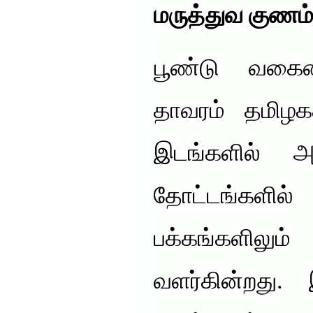
மருத்துவ குணம
பூண்டு வகைய
தாவரம் தமிழக
இடங்களில் அத
தோட்டங்களில
பக்கங்கள
வளர்கின்றது.