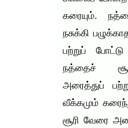
கரையும். நத
நசுக்கி பழுக்க
பற்றுப் போட்ட
நத்தைச் சூ
அரைத்துப் பற
வீக்கமும் கரைந்
சூரி வேரை அரை