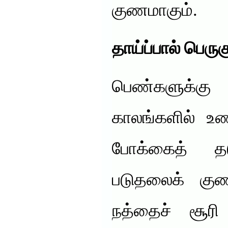
குணமாகும்.
தாய்ப்பால் பெருக
பெண்களுக்க
காலங்களில் உண
போக்கைத் தட
படுதலைக் குணம
நத்தைச் சூர