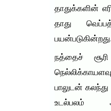
தாதுக்களின் எரி
தாது வெப்பத
பயன்படுகின்றது
நத்தைச் சூர
நெல்லிக்காயளவ
பாலுடன் கலந்து
உடல்பலம் அ