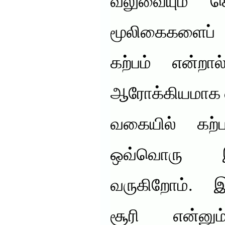
வலுவையும் கொ
மூலிகைகளைப் ப
கற்பம் என்ற
ஆரோக்கியமாக வ
வகையில் கற்
ஒவ்வொரு இத
வருகிறோம். இ
சூரி என்னு