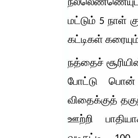
நல்லெண்ணெயுட
மட்டும் 5 நாள் க
கட்டிகள் கரையும்
நத்தைச் சூரியி
போட்டு பொன்
விதைக்குத் தகு
ஊற்றி பாதிய