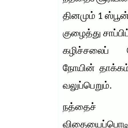
தினமும் 1 ஸ்பூன
குழைத்து சாப்பிட
கழிச்சலைப் 
நோயின் தாக்கம
வலுப்பெறும்.
நத்தைச
விதையைப்பொ