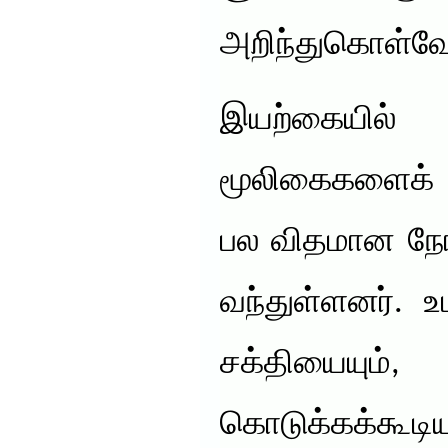
அறிந்துகொள்வ
இயற்கையி
மூலிகைகளைக் 
பல விதமான நோ
வந்துள்ளனர். உட
சக்தியையு
கொடுக்கக்கூடி