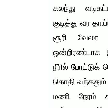
கலந்து வடிக
குடித்து வர தாய்
சூரி வேரை 5
ஒன்றிரண்டாக இ
நீரில் போட்டுக
கொதி வந்ததும் 
மணி நேரம் கழ