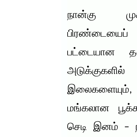
நான்கு ம
பிரண்டையைப
பட்டையான தண
அடுக்குகளில
இலைகளையும்,
மங்கலான பூக்
செடி இனம் – ந