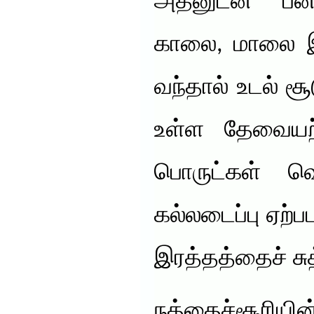
அதனுடன் பனங்
காலை, மாலை இ
வந்தால் உடல் ச
உள்ள தேவையற
பொருட்கள் வெள
கல்லடைப்பு ஏற்பட
இரத்தத்தைச் சுத்
நத்தைச்சூரியி