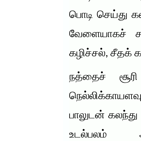
பொடி செய்து கல
வேளையாகச் சாப
கழிச்சல், சீதக் 
நத்தைச் சூர
நெல்லிக்காயளவ
பாலுடன் கலந்து
உடல்பலம் அ