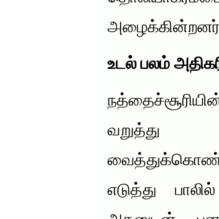
அழைக்கின்றனர்
உடல் பலம் அதிகர
நத்தைச்சூரி
வறுத்து
வைத்துக்கொண
எடுத்து பாலி