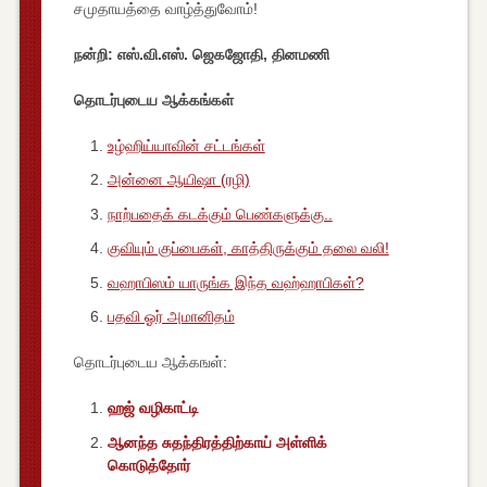
சமுதாயத்தை வாழ்த்துவோம்!
நன்றி: எஸ்.வி.எஸ். ஜெகஜோதி, தினமணி
தொடர்புடைய ஆக்கங்கள்
உழ்ஹிய்யாவின் சட்டங்கள்
அன்னை ஆயிஷா (ரழி)
நாற்பதைக் கடக்கும் பெண்களுக்கு..
குவியும் குப்பைகள், காத்திருக்கும் தலை வலி!
வஹாபிஸம் யாருங்க இந்த வஹ்ஹாபிகள்?
பதவி ஓர் அமானிதம்
தொடர்புடைய ஆக்கஙள்:
ஹஜ் வழிகாட்டி
ஆனந்த சுதந்திரத்திற்காய் அள்ளிக்
கொடுத்தோர்