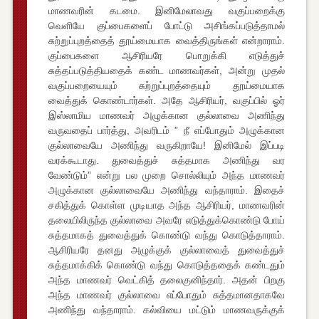
மாணவரின் கடமை. இனிமேலாவது வகுப்பறைக்கு
வெளியே குப்பைகளைப் போட்டு அசிங்கப்படுத்தாமல்
சுற்றுப்புறத்தைத் தூய்மையாக வைத்திருங்கள் என்றாராம்.
குப்பைகளை ஆசிரியரே பொறுக்கி எடுத்துச்
சுத்தப்படுத்தியதைக் கண்ட மாணவர்கள், அன்று முதல்
வகுப்பறையையும் சுற்றுப்புறத்தையும் தூய்மையாக
வைத்துக் கொண்டார்கள். அதே ஆசிரியர், வகுப்பில் ஓர்
இஸ்லாமிய மாணவர் அழுக்கான குல்லாவை அணிந்து
வருவதைப் பார்த்து, அவரிடம் ” நீ எப்போதும் அழுக்கான
குல்லாவையே அணிந்து வருகிறாயே! இனிமேல் இப்படி
வரக்கூடாது. துவைத்துச் சுத்தமாக அணிந்து வர
வேண்டும்” என்று பல முறை சொல்லியும் அந்த மாணவர்
அழுக்கான குல்லாவையே அணிந்து வந்தாராம். இதைச்
சகித்துக் கொள்ள முடியாத அந்த ஆசிரியர், மாணவரின்
தலையிலிருந்த குல்லாவை அவரே எடுத்துக்கொண்டு போய்
சுத்தமாகத் துவைத்துக் கொண்டு வந்து கொடுத்தாராம்.
ஆசிரியரே தனது அழுக்குக் குல்லாவைத் துவைத்துச்
சுத்தமாக்கிக் கொண்டு வந்து கொடுத்ததைக் கண்டதும்
அந்த மாணவர் வெட்கித் தலைகுனிந்தார். அதன் பிறகு
அந்த மாணவர் குல்லாவை எப்போதும் சுத்தமானதாகவே
அணிந்து வந்தாராம். கல்வியை மட்டும் மாணவருக்குக்