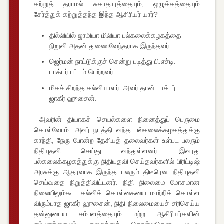
கற்றுத் தராமல் சுகாதாரத்தையும், ஒழுக்கத்தையும்
சேர்த்துக் கற்றுத்தந்த இந்த ஆசிரியர் யார்?
தில்லியில் ஜாமியா மிலியா பல்கலைக்கழகத்தை
நிறுவி அதன் துணைவேந்தராக இருந்தவர்.
ஜெர்மன் நாட்டுக்குச் சென்று படித்து பி.எச்டி.
டாக்டர் பட்டம் பெற்றவர்.
மிகச் சிறந்த கல்வியாளர். அவர் தான் டாக்டர்
ஜாகீர் ஹுசைன்.
அவரின் தியாகச் செயல்களை நினைத்துப் பெருமை
கொள்வோம். அவர் நடத்தி வந்த பல்கலைக்கழகத்துக்கு
காந்தி, நேரு போன்ற தேசியத் தலைவர்கள் உள்பட பலரும்
நிதியுதவி செய்து வந்துள்ளனர். இவரது
பல்கலைக்கழகத்துக்கு நிதியுதவி செய்தவர்களில் பிரிட்டிஷ்
அரசுக்கு ஆதரவாக இருந்த பலரும் திடீரென நிதியுதவி
செய்வதை நிறுத்திவிட்டனர். நிதி நிலைமை மோசமான
நிலையிலும்கூட கல்விக் கொள்கையை மாற்றிக் கொள்ள
விரும்பாத ஜாகீர் ஹுசைன், நிதி நிலைமையைச் சரிசெய்ய
தன்னுடைய சம்பளத்தையும் மற்ற ஆசிரியர்களின்