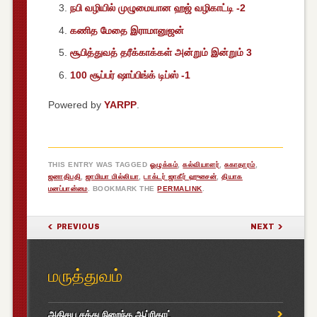
நபி வழியில் முழுமையான ஹஜ் வழிகாட்டி -2
கணித மேதை இராமானுஜன்
சூபித்துவத் தரீக்காக்கள் அன்றும் இன்றும் 3
100 சூப்பர் ஷாப்பிங்க் டிப்ஸ் -1
Powered by
YARPP
.
THIS ENTRY WAS TAGGED
ஓழுக்கம்
,
கல்வியாளர்
,
சுகாதாரம்
,
ஜனாதிபதி
,
ஜாமியா மில்லியா
,
டாக்டர் ஜாகீர் ஹுசைன்
,
தியாக
மனப்பான்மை
. BOOKMARK THE
PERMALINK
.
POST NAVIGATION
PREVIOUS
NEXT
மருத்துவம்
அதிசய சத்து நிறைந்த ஆப்ரிகாட்