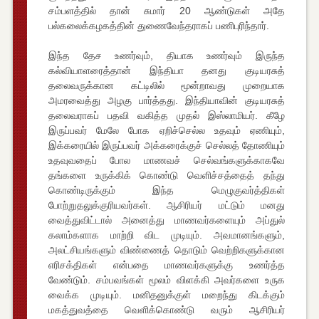
சம்பளத்தில் தான் சுமார் 20 ஆண்டுகள் அதே
பல்கலைக்கழகத்தின் துணைவேந்தராகப் பணிபுரிந்தார்.
இந்த தேச உணர்வும், தியாக உணர்வும் இருந்த
கல்வியாளரைத்தான் இந்தியா தனது குடியரசுத்
தலைவருக்கான கட்டிலில் மூன்றாவது முறையாக
அமரவைத்து அழகு பார்த்தது. இந்தியாவின் குடியரசுத்
தலைவராகப் பதவி வகித்த முதல் இஸ்லாமியர். கீழே
இருப்பவர் மேலே போக ஏறிச்செல்ல உதவும் ஏணியும்,
இக்கரையில் இருப்பவர் அக்கரைக்குச் செல்லத் தோணியும்
உதவுவதைப் போல மாணவச் செல்வங்களுக்காகவே
தங்களை உருக்கிக் கொண்டு வெளிச்சத்தைத் தந்து
கொண்டிருக்கும் இந்த மெழுகுவர்த்திகள்
போற்றுதலுக்குரியவர்கள். ஆசிரியர் மட்டும் மனது
வைத்துவிட்டால் அனைத்து மாணவர்களையும் அப்துல்
கலாம்களாக மாற்றி விட முடியும். அவமானங்களும்,
அலட்சியங்களும் விண்ணைத் தொடும் வெற்றிகளுக்கான
எரிசக்திகள் என்பதை மாணவர்களுக்கு உணர்த்த
வேண்டும். சம்பவங்கள் மூலம் விளக்கி அவர்களை உருக
வைக்க முடியும். மனிதனுக்குள் மறைந்து கிடக்கும்
மகத்துவத்தை வெளிக்கொண்டு வரும் ஆசிரியர்