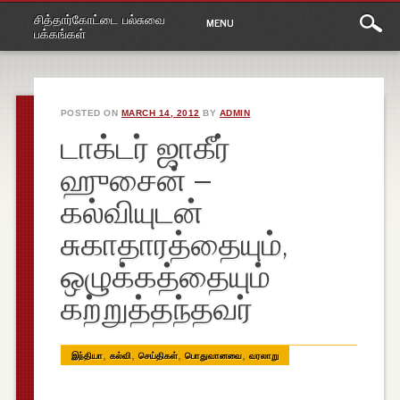
Main
Skip
சித்தார்கோட்டை பல்சுவை
MENU
to
menu
பக்கங்கள்
content
POSTED ON
MARCH 14, 2012
BY
ADMIN
டாக்டர் ஜாகீர்
ஹுசைன் –
கல்வியுடன்
சுகாதாரத்தையும்,
ஒழுக்கத்தையும்
கற்றுத்தந்தவர்
,
,
,
,
இந்தியா
கல்வி
செய்திகள்
பொதுவானவை
வரலாறு