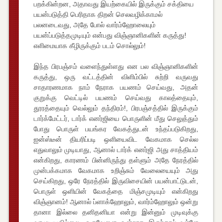
பறக்கின்றன, அதாவது இயற்கையில் இருக்கும் சக்தியை
பயன்படுத்தி பெரிதாக திறன் செலவழிக்காமல்
பலனடைவது, அதே போல் வார்ம்ஹோலையும்
பயன்ப்படுத்தமுடியும் என்பது விஞ்ஞானிகளின் கருத்து!
எளிமையாக கீழிருக்கும் படம் சொல்லும்!
இந்த பிரபஞ்சம் வளைந்துள்ளது என பல விஞ்ஞானிகளின்
கருத்து, ஒரு வட்டத்தின் விளிம்பில் சுற்றி வருவது
சாதாரணமாக நாம் நேராக பயணம் செய்வது, அதன்
குறுக்கு வெட்டில் பயணம் செய்வது காலத்தையும்,
தூரத்தையும் வெல்லும் தந்திரம்!, பிரபஞ்சத்தில் இருக்கும்
டார்க்மேட்டர், டார்க் எனர்ஜியை பொருளின் மீது செலுத்தும்
போது பொருள் பயங்கர வேகத்துடன் உந்தப்படுகிறது,
ஐன்ஸ்டீன் தியரிப்படி ஒளியைவிட வேகமாக செல்ல
எதுவாலும் முடியாது, ஆனால் டார்க் எனர்ஜி அது சாத்தியம்
என்கிறது, காரணம் பின்னிருந்து தள்ளும் அதே நேரத்தில்
முன்பக்கமாக வேகமாக உறிஞ்சும் வேலையையும் அது
செய்கிறது, ஒரே நேரத்தில் இருவிசையின் பயன்பாட்டுடன்,
பொருள் ஒளியின் வேகத்தை மிஞ்சமுடியும் என்கிறது
விஞ்ஞானம்! ஆனால் ப்ளாக்ஹோலும், வார்ம்ஹோலும் ஒன்று
தானா இல்லை தனிதனியா என்று இன்னும் முடிவுக்கு