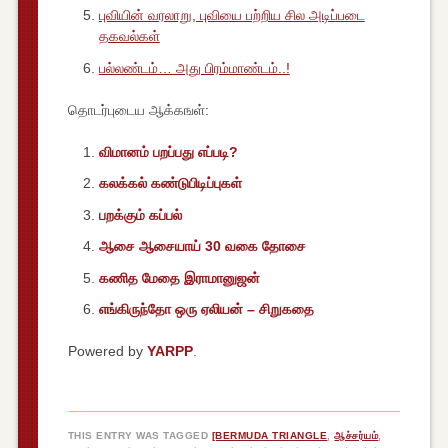
புவியின் வரலாறு, புவியை பற்றிய சில அடிப்படை
தகவல்கள்
பல்லண்டம்… அது பிரம்மாண்டம்..!
தொடர்புடைய ஆக்கஙள்:
விமானம் பறப்பது எப்படி?
கலக்கல் கண்டுபிடிப்புகள்
பறக்கும் கப்பல்
ஆசை ஆசையாய் 30 வகை தோசை
கணித மேதை இராமானுஜன்
எங்கிருந்தோ ஒரு ஏலியன் – சிறுகதை
Powered by
YARPP
.
THIS ENTRY WAS TAGGED
[BERMUDA TRIANGLE
,
ஆச்சர்யம்
,