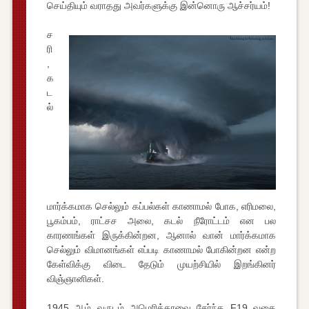
செய்தியும் வராதது அவர்களுக்கு இன்னொரு ஆச்சர்யம்!
ச
ரி
,
க
ட
ல்
மார்க்கமாக செல்லும் கப்பல்கள் காணாமல் போக, எரிமலை,
பூகம்பம், ராட்சச அலை, கடல் நீரோட்டம் என பல
காரணங்கள் இருக்கின்றன, ஆனால் வான் மார்க்கமாக
செல்லும் விமானங்கள் எப்படி காணாமல் போகின்றன என்ற
கேள்விக்கு விடை தேடும் முயற்சியில் இறங்கினர்
விஞ்ஞானிகள்.
1945 ஆம் வருடம் அமெரிக்காவை சேர்ந்த F19 வகை