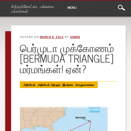
Main
Skip
சித்தார்கோட்டை பல்சுவை
MENU
to
menu
பக்கங்கள்
content
POSTED ON
MARCH 8, 2012
BY
ADMIN
பெர்முடா முக்கோணம்
[BERMUDA TRIANGLE]
மர்மங்கள்! ஏன்?
,
,
,
அறிவியல்
அறிவியல் அற்புதம்
இயற்கை
பொதுவானவை