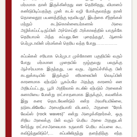
மர்மமாக தான் இருக்கின்றது என தெரிகிறது, விமானம்
கண்டுபிடிப்பதற்கு முன் கடல் வழி போக்குவரத்து தான்
தொலைதூர பயணத்திற்கு உதவியது!, இயற்கை சீற்றங்கள்
மற்றும் கடற்கொள்ளையர்களால் அவை
அழிக்கப்பட்டிருப்பின் அச்செய்தி அக்காலத்தில் யாருக்கே
தெரியாமல் அந்த கப்பலுடனே புதைந்தது!, ஆனால்
பெர்முடாவின் மர்மங்கள் தெரிய வந்த போது……………
கப்பல்கள் சரியாக பெர்முடா முக்கோண பகுதியில் வரும்
போது மர்மமான முறையில் மூழ்குவது பலருக்கு
ஆச்சர்யமாக இருந்தது, பல வருட ஆராய்ச்சிக்கு பின்
கடலுக்கடியில் இருக்கும் எரிமலையின் வெடிப்பின்
காரணமாக ஏற்படும் பூகம்பமே அதற்கு காரணம் என
அறியப்பட்டது, பூமி அதிர்வால் கடலில் ஏற்படும் அலைகள்
சுனாமியை போன்று ராட்சசதனமாக இருக்கும், கவனிக்க
இது கரை தொடவேண்டும் என்ற அவசியமில்லை,
நடுகடலிலேயே அமைதியாகி விடலாம், அதனை “ரோக்
வேவ்ஸ் (rock waves)” என்று அழைக்கிறார்கள், ஒரு
சிறிய அலைக்கு பின் வரும் பெரிய அலை அதனுடன்
சேர்ந்து ராட்சசஅலையாக உருவாகி பெரிய கப்பலை கூட
கவிழ்ந்துவிடும்!,… கப்பலிலிருந்து தளத்திற்கு எந்த