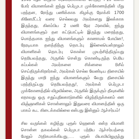
போர் விமானங்கள் ஐந்து பெர்முடா முக்கோணத்தின் மீது
பறந்தன, ரோந்து பணிக்காக கிழக்கு நோக்கி 1700
கிலோமீட்டர் வரை செல்லவது அவர்களது இலக்காக
இருந்தது, கிளம்பிய 2 மணி நேர அளவில், ஐந்து
விமானங்களும் தள கட்டுபாட்டில் இருந்து மறைந்தது,
மொத்தமாக ஐந்து விமானங்களும் காணாமல் போயின!,
நேரடியாக தளத்திற்கு தொடர்பு இல்லையென்றாலும்
விமானிகள் தொடர்பு கொள்ள முயற்சித்திருப்பது
தெரியவந்தது, அருகில் சென்று கொண்டிருந்த பெரிய
கப்பல்கள் அவர்களை சிக்னலை ரிசீவ்
செய்திருக்கிறார்கள், அவர்கள் செல்ல வேண்டிய திசையில்
இருந்து மாறி ஐந்து விமானங்களும் வேறு திசையில்
பறந்திருப்பது தெரியவந்தது!, அவர்கள் பெர்முடா
முக்கோணத்தில் விழவில்லை, அருகில் இருக்கும் தீவுகளில்
எதாவது ஒரு சதுப்புநிலகாடுகளில் விழந்திருக்கலாம் என
விஞ்ஞானிகள் சொன்னாலும் இதுவரை விமானத்தின் ஒரு
பாகம் கூட கிடைக்கவில்லை என்பது இன்னும் ஆச்சர்யம்!
சில வருங்கள் கழித்து புரூஸ் ஹெனன் என்ற விமானி
சொன்ன தகவல்கள் பெர்முடா பற்றிய ஆச்சர்யத்தை
மேலும் அதிகமாக்கியது,…. புரூஸ் மியாமியிலுருந்து