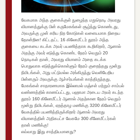
வேகமாக அந்த குகைக்குள் நுழைந்த மறுநொடி அவரது
விமானத்துக்கு பின் கருமேகங்கள் சூழ்ந்து கொண்டது,
அவருக்கு முன் கரிய நிற கோடுகள் வளையமாக நிறைய
தோன்றின! கிட்டதட்ட 16 கிலோமீட்டர் தூரம் அந்த
குகையை கடக்க அவர் பயணித்தாக கூறிகிறார், ஆனால்
அதற்கு அவர் எடுத்து கொண்ட நேரம் வெறும் 20
நொடிகள் தான், அவரது விமானம் அதை கடக்க
பொதுவாக எடுத்துக்கொள்ளும் நேரம் குறைந்தது மூன்று
நிமிடங்கள், அது மட்டுமல்ல அங்கிருந்து வெளியேறிய
பின்னரும் அவருக்கு ஆச்சர்யங்கள் காத்திருந்தது,
மேகங்கள் சாதாரணமாக இல்லாமல் மஞ்சள் மற்றும் சாம்பல்
வண்ணத்தில் காணப்பட்டது, பஹாமா அடைய அவர் கடந்த
தூரம் 160 கிலோமீட்டர் ஆனால் அதற்கான நேரம் வெறும்
மூன்று நிமிடங்கள், ஏறத்தாழ மணிக்கு 3200 கிலோமீட்டர்
வேகத்தில் பயணித்திருக்கிறார் ஆனால் அவரது
விமானத்தின் அதிகபட்ச வேகமே 300 கீலோமீட்டர்கள்
தான் மணிக்கு!
எவ்வாறு இது சாத்தியமானது?