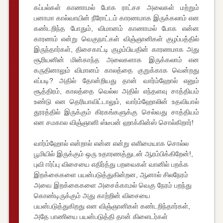
கப்பல்கள் காணாமல் போக ராட்சச அலைகள் மற்றும்
பனாமா கால்வாயின் நீரோட்டம் காரணமாக இருக்கலாம் என
கண்டறிந்த போதும், விமானம் காணாமல் போக என்ன
காரணம் என்று வெகுநாட்கள் விஞ்ஞானிகள் குழப்பத்தில்
இருந்தார்கள், திசைகாட்டி குழம்பியதின் காரணமாக அது
சூரியனின் மின்காந்த அலைகளாக இருக்கலாம் என
கருதினாலும் விமானம் காலத்தை குறுக்காக வென்றது
எப்படி? அதில் தோன்றியது தான் வார்ம்ஹோல் எனும்
சூத்திரம், காலத்தை வெல்ல அதில் எந்தளவு சாத்தியம்
உண்டு என தெரியாவிட்டாலும், வார்ம்ஹோலின் உதவியால்
தூரத்தில் இருக்கும் கிரகங்களுக்கு செல்வது சாத்தியம்
என சமகால விஞ்ஞானி ஸ்டீபன் ஹாக்கின்ஸ் சொல்கிறார்!
வார்ம்ஹோல் என்றால் என்ன என்று எளிமையாக சொல்ல
பூமியில் இருக்கும் ஒரு உதாரணத்துடன் ஆரம்பிக்கிறேன்!,
புவி ஈர்ப்பு விசையை எதிர்த்து பறவைகள் வானில் பறக்க
இறக்கைகளை பயன்படுத்துகின்றன, ஆனால் சிலநேரம்
அவை இறக்கைகளை அசைக்காமல் வெகு நேரம் பறந்து
கொண்டிருக்கும் அது காற்றின் விசையை
பயன்படுத்துகிறது என விஞ்ஞானிகள் கண்டறிந்தார்கள்,
அதே பாணியை பயன்படுத்தி தான் கிளைடர்கள்