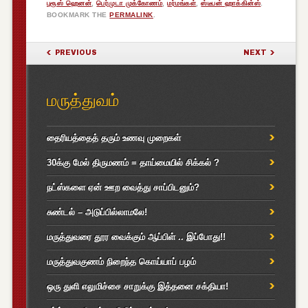
புரூஸ் ஹெனன்
,
பெர்முடா முக்கோணம்
,
மர்மங்கள்
,
ஸ்டீபன் ஹாக்கின்ஸ்
.
BOOKMARK THE
PERMALINK
.
POST NAVIGATION
PREVIOUS
NEXT
மருத்துவம்
தைரியத்தைத் தரும் உணவு முறைகள்
30க்கு மேல் திருமணம் = தாய்மையில் சிக்கல் ?
நட்ஸ்களை ஏன் ஊற வைத்து சாப்பிடனும்?
சுண்டல் – அடுப்பில்லாமலே!
மருத்துவரை தூர வைக்கும் ஆப்பிள் .. இப்போது!!
மருத்துவகுணம் நிறைந்த கொய்யாப் பழம்
ஒரு துளி எலுமிச்சை சாறுக்கு இத்தனை சக்தியா!