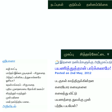
நடப்புகள்
குடும்பம்
தன்னம்பிக்கை
முகப்பு
சித்தார்கோட்டை
ஹிமானா
இதனை நண்பர்களுக்கு அறிமுகப்படு
பயணித்துத்தான் பார்க்கலாமே
வழி காட்டி
Posted on 2nd May, 2012
மாற்றம் இல்லா முடிவுகள் – சிறுகதை
அந்தப் பள்ளிகூடத்துல எல்லாமே
படகுகள் காத்திருக்கின்றன
ஓசியா?
உதவி சக்கரம் – சிறு கதை
கரையோர கனவுகளை
புதிய முறைமையை நோக்கி உலகம்!
கலைத்து விட்டு
விருந்தும் மருந்தும்
முன் வரிசை
பயணத்தை துவக்கு முன்
மலர் நகர்த்திய மலை..
பற்றிய பயமேன்?
அறிவியல்