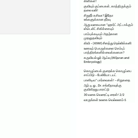
கிளிகள்!
குவியும் குப்பைகள், காத்திருக்கும்
தலை வலி!
சிறுநீர் கசிவா? இதோ
உங்களுக்கான தீர்வு
ஆறு வகையான “ஹார்ட் அட்டாக்கும்
ஸ்டென்ட் சிகிச்சையும்
பாம்புக்கடியும் அதற்கான
முதலுதவியும்
கிவி – ( KIWI) சீனத்து நெல்லிக்கனி
உணவுப் பொருள்களை செம்புப்
பாத்திரங்களில் வைக்கலாமா?
கருவியல் ஓர் ஆய்வு (AlQuran and
Embryology)
கொழுப்பைக் குறைக்க கொழுப்பை
சாப்பிடு – பேலியோ டயட்
பாஸிடிவ” பார்வைகள்! – சிறுகதை
ஆர்.டி.ஓ., Dr. சங்கீதாவுக்கு
குவிகிறது பாராட்டு
30 வகை வெரைட்டி ரைஸ்! 2/2
வாருங்கள் உலகை வெல்லலாம்-5