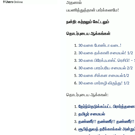
9 Users
Online
அதனால்
பயணித்துத்தான் பார்க்கலாமே!
நன்றி: கற்றலும் கேட்டலும்
தொடர்புடைய ஆக்கங்கள்
30 வகை போண்டா வடை!
30 வகை தக்காளி சமையல்! 1/2
30 வகை பிரேக்ஃபாஸ்ட் ரெசிபி! – 
30 வகை பாரம்பரிய சமையல் 2/2
30 வகை சிக்கன சமையல்1/2
30 வகை மார்கழி விருந்து! 1/2
தொடர்புடைய ஆக்கஙள்:
தேர்ந்தெடுக்கப்பட்ட பிரார்த்தன
தண்ணீர்!! தண்ணீர்!! தண்ணீர்!!
சூபித்துவத் தரீக்காக்கள் அன்றும