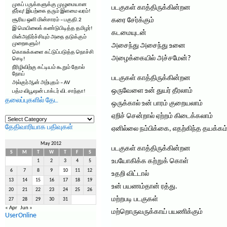
முகப் பருக்களுக்கு முழுமையான
படகுகள் காத்திருக்கின்றன
தீர்வு! இயற்கை தரும் இளமை வரம்!
கரை சேர்க்கும்
சூரிய ஒளி மின்சாரம் – பகுதி.2
இ மெயிலைக் கண்டுபிடித்த தமிழர்!
கடமையுடன்
மின்அதிர்ச்சியும் அதை தடுக்கும்
முறைகளும்!
அசைந்து அசைந்து உனை
கொசுக்களை கட்டுப்படுத்த நொச்சி
அழைக்கையில் அச்சமேன்?
செடி!
நீரிழிவிற்கு கட்டியம் கூறும் தோல்
நோய்
படகுகள் காத்திருக்கின்றன
அல்குர்ஆன் அற்புதம் – AV
ஒருவேளை உன் துயர் தீரலாம்
பத்ம விபூஷன் டாக்டர் வி. சாந்தா!
தலைப்புகளில் தேட
ஒருக்கால் உன் பாரம் குறையலாம்
தலைப்புகளில்
ஏறிச் சென்றால் ஏற்றம் கிடைக்கலாம்
தேட
தேதிவாரியாக பதிவுகள்
ஏனில்லை நம்பிக்கை, எதற்கிந்த தயக்கம
May 2012
படகுகள் காத்திருக்கின்றன
S
M
T
W
T
F
S
உபயோகிக்க கற்றுக் கொள்
1
2
3
4
5
6
7
8
9
10
11
12
உதறி விட்டால்
13
14
15
16
17
18
19
உன் பயணம்தான் ரத்து.
20
21
22
23
24
25
26
மற்றபடி படகுகள்
27
28
29
30
31
« Apr
Jun »
மற்றொருவருக்காய் பயணிக்கும்
UserOnline