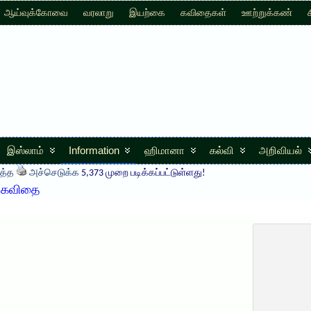
ஆய்வுக்கோவை
வரலாறு
இயற்கை
கவிதைகள்
ஊற்றுக்கண்
இஸ்லாம்
Information
ஹிமானா
கல்வி
அறிவியல்
த்த
அச்செடுக்க
5,373 முறை படிக்கப்பட்டுள்ளது!
! கவிதை