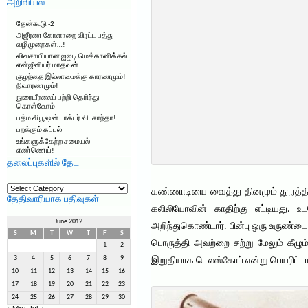
அறிவியல்
தேன்கூடு -2
அஜீரண கோளாறை விரட்ட பத்து
வழிமுறைகள்…!
விவசாயியான ஐஐடி மெக்கானிக்கல்
என்ஜீனியர் மாதவன்.
குழந்தை இல்லாமைக்கு காரணமும்!
நிவாரணமும்!
நுரையீரலைப் பற்றி தெரிந்து
கொள்வோம்
பத்ம விபூஷன் டாக்டர் வி. சாந்தா!
பறக்கும் கப்பல்
உங்களுக்கேற்ற சமையல்
எண்ணெய்!
தலைப்புகளில் தேட
தலைப்புகளில்
கண்ணாடியை வைத்து தினமும் தூரத்தில்
தேட
தேதிவாரியாக பதிவுகள்
கலிலியோவின் காதிற்கு எட்டியது.
June 2012
அறிந்துகொண்டார். பின்பு ஒரு உருண்ட
S
M
T
W
T
F
S
பொருத்தி அவற்றை சற்று மேலும் கீழும்
1
2
3
4
5
6
7
8
9
இறுதியாக டெலஸ்கோப் என்று பெயரிட்ட
10
11
12
13
14
15
16
17
18
19
20
21
22
23
24
25
26
27
28
29
30