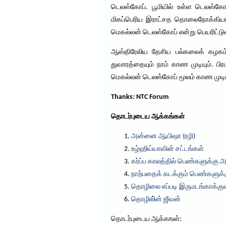
டெலஸ்கோப். பூமியில் உள்ள டெலஸ்க
மிகப்பெரிய இராட்சத தொலைநோக்கியான
மெகல்லன் டெலஸ்கோப் என்று பெயரிட்டு
ஆஸ்திரேலிய தேசிய பல்கலைக் கழகம்
துவாரத்தையும் நாம் காண முடியும். ப
மெகல்லன் டெலஸ்கோப் மூலம் காண முடியும
Thanks: NTC Forum
தொடர்புடைய ஆக்கங்கள்
அன்னை ஆயிஷா (ரழி)
உழ்ஹிய்யாவின் சட்டங்கள்
கர்ப்ப காலத்தில் பெண்களுக்கு 
நாற்பதைக் கடக்கும் பெண்களுக்க
தொழிலை எப்படி இருமடங்காக்கு
தொழிலி்ன் ஜீவன்
தொடர்புடைய ஆக்கஙள்: