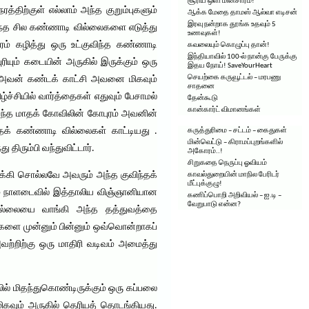
சூரிய ஒளி மின்சாரம்!
த்திற்குள் எல்லாம் அந்த குறும்புகளும்
ஆக்க மேதை தாமஸ் ஆல்வா எடிசன்
இரவு நன்றாக தூங்க உதவும் 5
ருந்த சில கண்ணாடி வில்லைகளை எடுத்து
உணவுகள்!
ேரம் கழித்து ஒரு உட்குவிந்த கண்ணாடி
கவலையும் கொழுப்பு தான்!
இந்தியாவில் 100-ல் நான்கு பேருக்கு
ரியும் கடையின் அருகில் இருக்கும் ஒரு
இதய நோய்! SaveYourHeart
செயற்கை கருவூட்டல் – மரபணு
அவன் கண்டக் காட்சி அவனை மிகவும்
சாதனை
்ச்சியில் வார்த்தைகள் எதுவும் பேசாமல்
தேன்கூடு
கான்கார்ட் விமானங்கள்
அந்த மாதக் கோவிலின் கோபுரம் அவனின்
்தக் கண்ணாடி வில்லைகள் காட்டியது .
கருத்துரிமை – சட்டம் – கைதுகள்
மின்வெட்டு – கிராமப்புறங்களில்
திரும்பி வந்துவிட்டார்.
அகோரம்..!
சிறுகதை நெருப்பு ஓவியம்
்கி சொல்லவே அவரும் அந்த குவிந்தக்
காவல்துறையின் மாநில பேரிடர்
மீட்புக்குழு!
ஷயம் நாளடைவில் இத்தாலிய விஞ்ஞானியான
கணிப்பொறி அறிவியல் – ஐ.டி –
வேறுபாடு என்ன?
வில்லையை வாங்கி அந்த தத்துவத்தை
ைகளை முன்னும் பின்னும் ஒவ்வொன்றாகப்
அவற்றிற்கு ஒரு மாதிரி வடிவம் அமைத்து
ல் மிதந்துகொண்டிருக்கும் ஒரு கப்பலை
மிகவும் அருகில் தெரியத் தொடங்கியது.