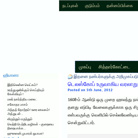
நடப்புகள்
குடும்பம்
தன்னம்பிக்கை
முகப்பு
சித்தார்கோட்டை
ஹிமானா
இதனை நண்பர்களுக்கு அறிமுகப்படு
டெலஸ்கோப் உருவாகிய வரலாறு
இதிலென்ன வெட்கம்?
Posted on 5th June, 2012
உரத்து ஒலிக்கும் செய்தியும்
கேள்வியும் !
1608-ம் ஆண்டு ஒரு முறை ஹாலந்து நாட்
மலர் நகர்த்திய மலை..
சகோதர பாசம்
தனது எடுபிடி வேலைகளுக்காக ஒரு சி
அந்தத் தோற்றம்! உரை லாவகம்!
அத்துடன் ..
என்பவருக்கு வெளியில் செல்லவேண்டிய ந
விருந்தும் மருந்தும்
சென்றுவிட்டார்.
வெற்றி பெற்றிடவழிகள் – குறையை
நிறையாக்க…
ஹுஸைன் முபாரக் ஒபாமா!