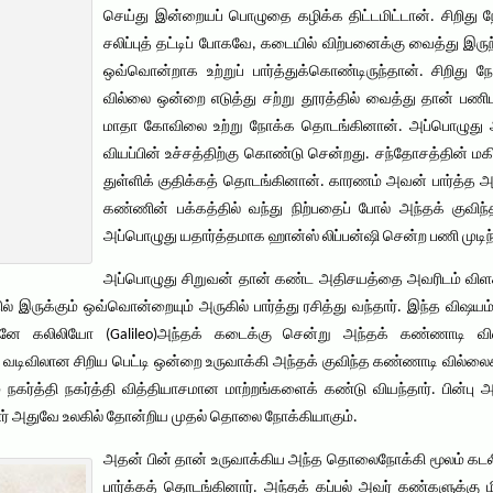
செய்து இன்றையப் பொழுதை கழிக்க திட்டமிட்டான். சிறிது நேர
சலிப்புத் தட்டிப் போகவே, கடையில் விற்பனைக்கு வைத்து இ
ஒவ்வொன்றாக உற்றுப் பார்த்துக்கொண்டிருந்தான். சிறிது ந
வில்லை ஒன்றை எடுத்து சற்று தூரத்தில் வைத்து தான் பணிபு
மாதா கோவிலை உற்று நோக்க தொடங்கினான். அப்பொழுது 
வியப்பின் உச்சத்திற்கு கொண்டு சென்றது. சந்தோசத்தின் மகிழ
துள்ளிக் குதிக்கத் தொடங்கினான். காரணம் அவன் பார்த்த 
கண்ணின் பக்கத்தில் வந்து நிற்பதைப் போல் அந்தக் குவிந
அப்பொழுது யதார்த்தமாக ஹான்ஸ் லிப்பன்ஷி சென்ற பணி முடிந்து 
அப்பொழுது சிறுவன் தான் கண்ட அதிசயத்தை அவரிடம் விளக
 இருக்கும் ஒவ்வொன்றையும் அருகில் பார்த்து ரசித்து வந்தார். இந்த வி
 உடனே கலிலியோ (Galileo)அந்தக் கடைக்கு சென்று அந்தக் கண்ணாடி 
ை வடிவிலான சிறிய பெட்டி ஒன்றை உருவாக்கி அந்தக் குவிந்த கண்ணாடி வில்ல
 நகர்த்தி நகர்த்தி வித்தியாசமான மாற்றங்களைக் கண்டு வியந்தார். பின்பு 
ார் அதுவே உலகில் தோன்றிய முதல் தொலை நோக்கியாகும்.
அதன் பின் தான் உருவாக்கிய அந்த தொலைநோக்கி மூலம் கடலி
பார்க்கத் தொடங்கினார். அந்தக் கப்பல் அவர் கண்களுக்கு 