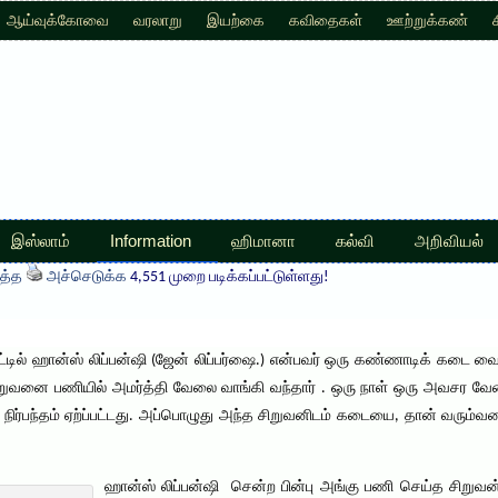
ஆய்வுக்கோவை
வரலாறு
இயற்கை
கவிதைகள்
ஊற்றுக்கண்
இஸ்லாம்
Information
ஹிமானா
கல்வி
அறிவியல்
த்த
அச்செடுக்க
4,551 முறை படிக்கப்பட்டுள்ளது!
டில் ஹான்ஸ் லிப்பன்ஷி (ஜேன் லிப்பர்ஷை.) என்பவர் ஒரு கண்ணாடிக் கடை வை
றுவனை பணியில் அமர்த்தி வேலை வாங்கி வந்தார் . ஒரு நாள் ஒரு அவசர வ
ிர்பந்தம் ஏற்ப்பட்டது. அப்பொழுது அந்த சிறுவனிடம் கடையை, தான் வரும்வரை
ஹான்ஸ் லிப்பன்ஷி சென்ற பின்பு அங்கு பணி செய்த சிறுவன்