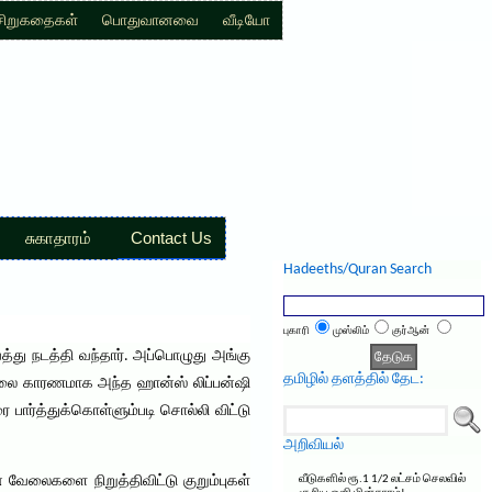
சிறுகதைகள்
பொதுவானவை
வீடியோ
சுகாதாரம்
Contact Us
Hadeeths/Quran Search
புகாரி
முஸ்லிம்
குர்ஆன்
த்து நடத்தி வந்தார். அப்பொழுது அங்கு
தமிழில் தளத்தில் தேட:
ேலை காரணமாக அந்த ஹான்ஸ் லிப்பன்ஷி
 பார்த்துக்கொள்ளும்படி சொல்லி விட்டு
அறிவியல்
 வேலைகளை நிறுத்திவிட்டு குறும்புகள்
வீடுகளில் ரூ.1 1/2 லட்சம் செலவில்