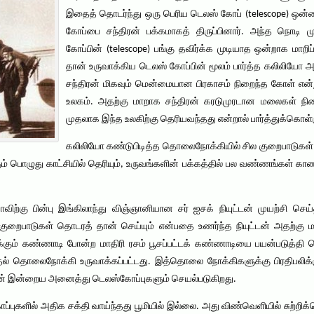
இதைத் தொடர்ந்து ஒரு பெரிய டெலஸ் கோப் (telescope) ஒன
கோப்பை சந்திரன் பக்கமாகத் திருப்பினார். அந்த நொடி ம
கோப்பின் (telescope) பங்கு தவிர்க்க முடியாத ஒன்றாக மா
தான் உருவாக்கிய டெலஸ் கோப்பின் மூலம் பார்த்த கலிலியோ 
சந்திரன் மிகவும் மென்மையான பிரகாசம் நிறைந்த கோள் என
உலகம். அதற்கு மாறாக சந்திரன் கரடுமுரடான மலைகள் நி
முதலாக இந்த உலகிற்கு தெரியவந்தது என்றால் பார்த்துக்கொள்
கலிலியோ கண்டுபிடித்த தொலைநோக்கியில் சில குறைபாடுகள் 
ும் பொழுது காட்சியில் தெரியும், உருவங்களின் பக்கத்தில் பல வண்ணங்கள் க
்கு பின்பு இங்கிலாந்து விஞ்ஞானியான சர் ஐசக் நியுட்டன் முயற்சி செய்த
ுறைபாடுகள் தொடரத் தான் செய்யும் என்பதை உணர்ந்த நியுட்டன் அதற்கு
ர்க்கும் கண்ணாடி போன்ற மாதிரி ரசம் பூசப்பட்டக் கண்ணாடியை பயன்படுத்தி 
முதல் தொலைநோக்கி உருவாக்கப்பட்டது. இத்தொலை நோக்கிகளுக்கு பிரதிபலி
ான் இன்றைய அனைத்து டெலஸ்கோப்புகளும் செயல்படுகிறது.
்புகளில் அதிக சக்தி வாய்ந்தது பூமியில் இல்லை. அது விண்வெளியில் சுற்றிக