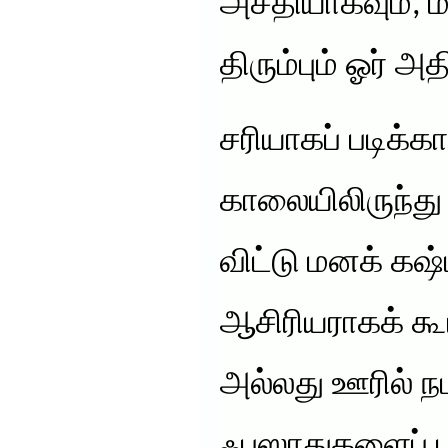
அசதியாகவும், ம
திரும்பும் ஓர் அ
சரியாகப் படிக்
காலையிலிருந்து
விட்டு மனக் கஷ்ட
ஆசிரியராகக் கூட
அல்லது ஊரில் நட
ஃபஸாதுகளைப் பற்