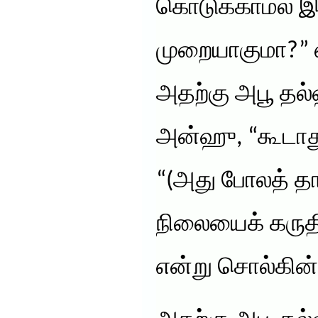
கொடுக்காமல் இர
முறையாகுமா?” எ
அதற்கு அபூ தல
அன்ஹு, “கூடாது
“(அது போலத் தா
நிலையைக் கருத
என்று சொல்கின்ற