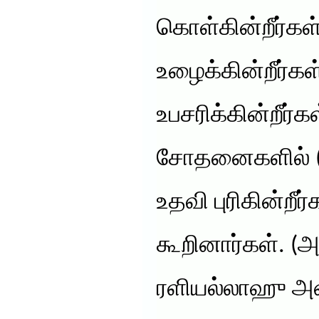
கொள்கின்றீர்கள
உழைக்கின்றீர்கள
உபசரிக்கின்றீர
சோதனைகளில் (ஆ
உதவி புரிகின்றீர
கூறினார்கள். (
ரளியல்லாஹு அன்