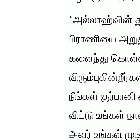
“அல்லாஹ்வின் த
பிராணியை அறுத்
களைந்து கொள்ள
விரும்புகின்றீர்க
நீங்கள் குர்பா
விட்டு உங்கள் 
அவர் உங்கள் மு