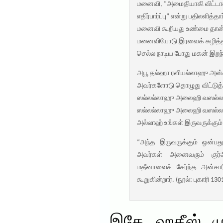
மனைவி, “அமைதியாகி விட்டான்.
எதிர்பார்ப்பு” என்று பதிலளித
மனைவி கூறியது உண்மை தான் 
மனைவியோடு இரவைக் கழித்தார்
செல்ல நாடிய போது மகன் இறந்
அபூ தல்ஹா ரளியல்லாஹு அன
அவர்களோடு தொழுது விட்டுத் த
ஸல்லல்லாஹு அலைஹி வஸல்லம் 
ஸல்லல்லாஹு அலைஹி வஸல்லம் 
அல்லாஹ் உங்கள் இருவருக்கும் 
“அந்த இருவருக்கும் ஒன்பத
அவர்கள் அனைவரும் குர
மதீனாவைச் சேர்ந்த அன்சாரி
கூறுகின்றார். (நூல்: புகாரி 130
இதே ஹதீஸ் முஸ