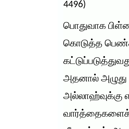
4496)
பொதுவாக பிள்
கொடுத்த பெண்
கட்டுப்படுத்துவத
அதனால் அழுது த
அல்லாஹ்வுக்கு 
வார்த்தைகளைக்