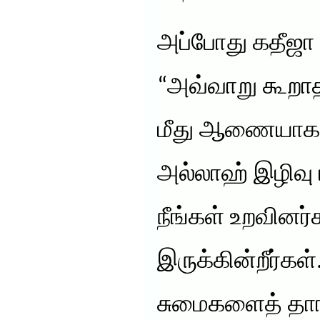
அப்போது கதீஜா
“அவ்வாறு கூறாத
மீது ஆணையாக 
அல்லாஹ் இழிவு 
நீங்கள் உறவின
இருக்கின்றீர்கள்
சுமைகளைத் தாங்