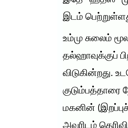
இடம் பெற்றுள்ளத
உம்மு சுலைம் ம
தல்ஹாவுக்குப் ப
விடுகின்றது. உட
குடும்பத்தாரை 
மகனின் (இறப்பு
அவரிடம் தெரிவிக