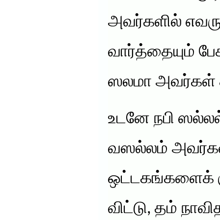
அவர்களில் எவரு
வார்த்தையும் பேச
ஸலமா அவர்கள் க
உடனே நபி ஸல்
வஸல்லம் அவர்கள்
ஒட்டகங்களைக் க
விட்டு, தம் நா