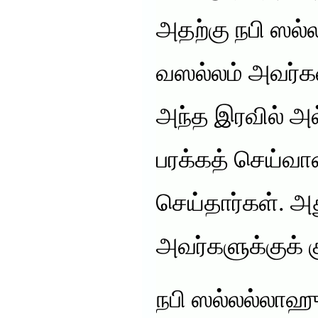
அதற்கு நபி ஸ
வஸல்லம் அவர்கள
அந்த இரவில் அல
பரக்கத் செய்வா
செய்தார்கள். அ
அவர்களுக்குக் க
நபி ஸல்லல்லா