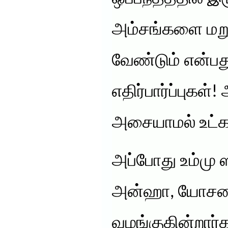
அம்சங்களை மறு
வேண்டும் என்பத
எதிர்பார்ப்புகள
அசையாமல் உட்கார
அப்போது உம்மு
அன்ஹா, யோச
வழங்குகின்றார்க