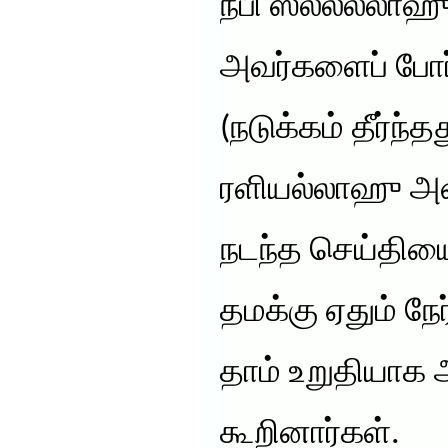
நபி ஸல்லல்லா
அவர்களைப் போர்
(நடுக்கம் தீர்ந்த
ரளியல்லாஹு அ
நடந்த செய்தியைத
தமக்கு ஏதும் நே
தாம் உறுதியாக 
கூறினார்கள்.