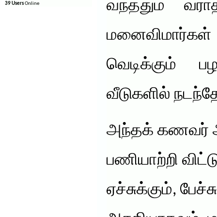
வந்ததும் வர
39 Users
Online
மனைவிமார்கள்
வெடிக்கும் ப
வீடுகளில் நடந்த
அந்தக் கணவர் 
பணியாற்றி விட்ட
ஏச்சுக்கும், பேச்