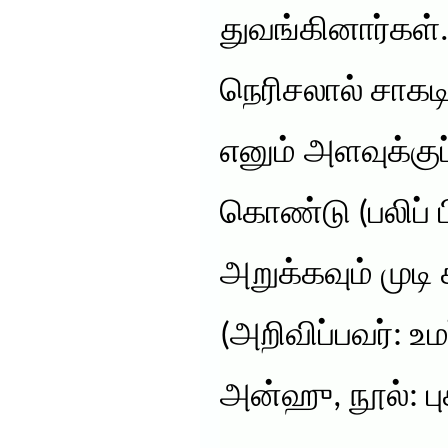
துவங்கினார்கள்
நெரிசலால் சாகட
எனும் அளவுக்குப
கொண்டு (பலிப்
அறுக்கவும் முட
(அறிவிப்பவர்: உ
அன்ஹு, நூல்: பு