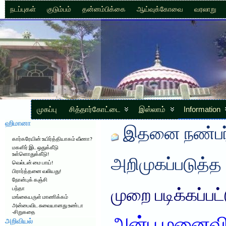
நடப்புகள்
குடும்பம்
தன்னம்பிக்கை
ஆய்வுக்கோவை
வரலாறு
முகப்பு
சித்தார்கோட்டை
இஸ்லாம்
Information
ஹிமானா
இதனை நண்பர்
கார்கரேயின் உயிர்த்தியாகம் வீணா?
மகளிர் இட ஒதுக்கீடு
உள்ளொதுக்கீடு!
அறிமுகப்படுத்த
வெல்டன் மை பாய்!
பிரார்த்தனை வலியது!
நோன்புக் கஞ்சி
பந்தா
முறை படிக்கப்பட
மங்கையருள் மாணிக்கம்
அன்பைவிட சுவையானது உண்டா
-சிறுகதை
அறிவியல்