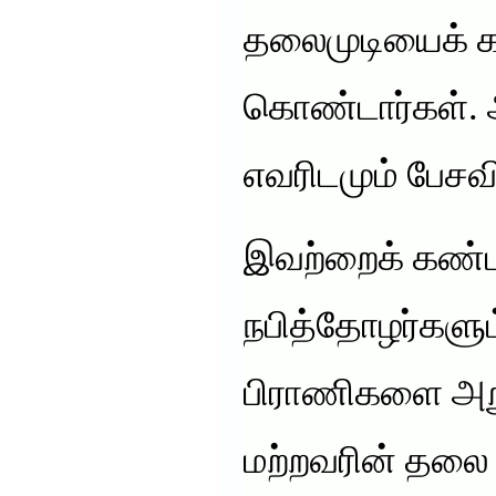
தலைமுடியைக் 
கொண்டார்கள்.
எவரிடமும் பேசவ
இவற்றைக் கண்ட
நபித்தோழர்களும்
பிராணிகளை அறு
மற்றவரின் தலை