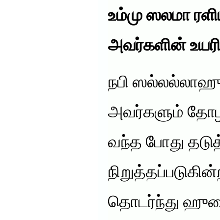
உம்மு ஸலமா ர
அவர்களின் உ
நபி ஸல்லல்லா
அவர்களும் தோழர
வந்த போது தடுத
நிறுத்தப்படுகின
தொடர்ந்து ஹுத