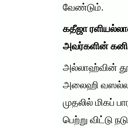
வேண்டும்.
கதீஜா ரளியல்
அவர்களின் கன
அல்லாஹ்வின் த
அலைஹி வஸல்லம
முதலில் மிகப்
பெற்று விட்டு ந