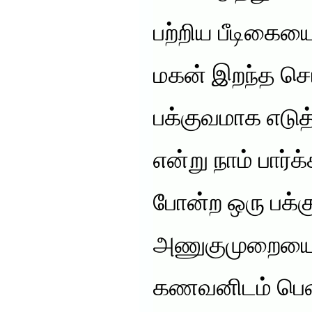
பற்றிய பீடிகையை
மகன் இறந்த செ
பக்குவமாக எடுத
என்று நாம் பார்க
போன்ற ஒரு பக்க
அணுகுமுறையைய
கணவனிடம் பெண