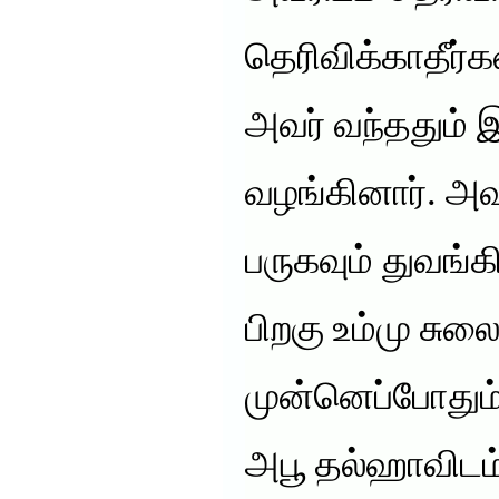
தெரிவிக்காதீர்
அவர் வந்ததும்
வழங்கினார். அவர் 
பருகவும் துவங்க
பிறகு உம்மு சுல
முன்னெப்போதும
அபூ தல்ஹாவிடம்