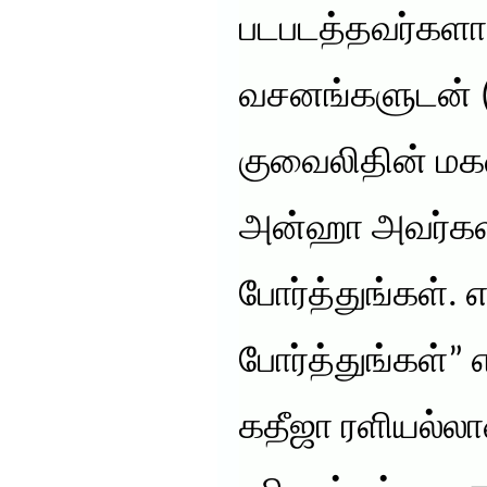
படபடத்தவர்களா
வசனங்களுடன் 
குவைலிதின் மக
அன்ஹா அவர்களி
போர்த்துங்கள்.
போர்த்துங்கள்” 
கதீஜா ரளியல்