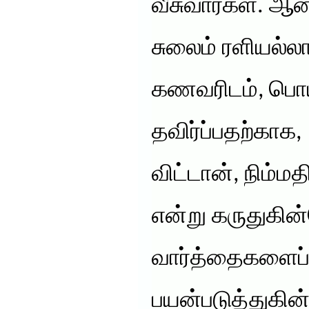
வீசுவார்கள். ஆன
சுலைம் ரளியல்
கணவரிடம், பொ
தவிர்ப்பதற்காக
விட்டான், நிம்ம
என்று கருதுகின
வார்த்தைகளைப
பயன்படுத்துகின்