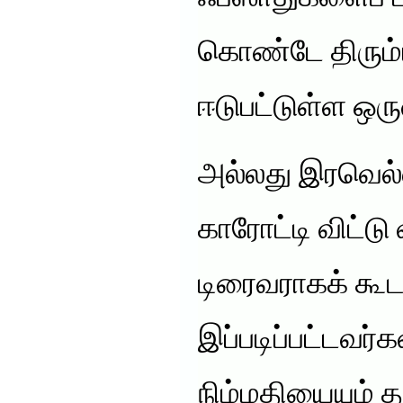
கொண்டே திரும்ப
ஈடுபட்டுள்ள ஒரு
அல்லது இரவெல்ல
காரோட்டி விட்டு வ
டிரைவராகக் கூட 
இப்படிப்பட்டவர
நிம்மதியையும் 