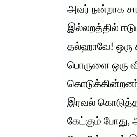
அவர் நன்றாக சாப்
இல்லறத்தில் ஈடு
தல்ஹாவே! ஒரு க
பொருளை ஒரு வீ
கொடுக்கின்றனர்
இரவல் கொடுத்த 
கேட்கும் போது, அ