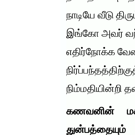
நாடியே வீடு திர
இங்கோ அவர் வ
எதிர்நோக்க வே
நிர்ப்பந்தத்திற்க
நிம்மதியின்றி தவ
கணவனின் மகி
துன்பத்தையும