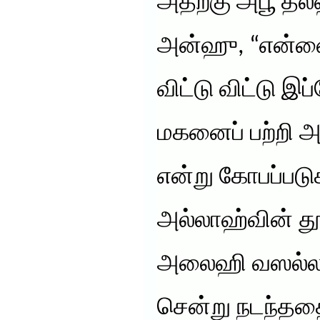
அதற்கு அபூ தல
அன்ஹு, “என்ன
விட்டு விட்டு 
மகனைப் பற்றி அ
என்று கோபப்படுக
அல்லாஹ்வின் த
அலைஹி வஸல்லம
சென்று நடந்ததை