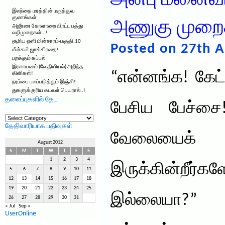
அன்பு மனைவ
இலந்தை மரத்தின் மருத்துவ
குணங்கள்
அணுகு முறை
அஜீரண கோளாறை விரட்ட பத்து
வழிமுறைகள்…!
சூரிய ஒளி மின்சாரம்-பகுதி.10
Posted on 27th A
மீன்கள் ஜாக்கிரதை!
பறக்கும் கப்பல்
இரசாயனம் (வேதியியல்) அறிந்த
“என்னங்க! கேட
கிளிகள்!
நரம்பை பலப்படுத்தும் இஞ்சி!
துகளுக்குரிய கடவுள் பெயரால்..!
தலைப்புகளில் தேட
பேசிய பேச்சை
தலைப்புகளில்
தேட
தேதிவாரியாக பதிவுகள்
வேலையைக் க
August 2012
S
M
T
W
T
F
S
1
2
3
4
இருக்கின்றீர
5
6
7
8
9
10
11
12
13
14
15
16
17
18
19
20
21
22
23
24
25
இல்லையா?” எ
26
27
28
29
30
31
« Jul
Sep »
UserOnline