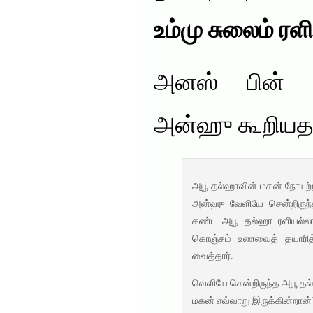
உம்மு சுலைம் ர
அனஸ் பின் ம
அன்ஹு கூறியத
அபூ தல்ஹாவின் மகன் நோயுற்ற
அன்ஹு வேளியே சென்றிருந்
கண்ட அபூ தல்ஹா ரளியல்
கொஞ்சம் உணவைத் தயாரித்தா
வைத்தார்.
வெளியே சென்றிருந்த அபூ தல்
மகன் எவ்வாறு இருக்கின்றான்?