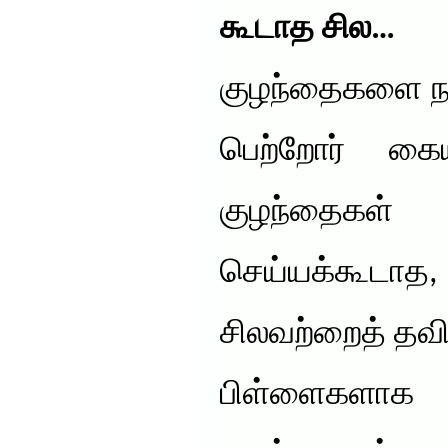
கூடாத சில…
குழந்தைகளை நல
பெற்றோர் கை
குழந்தைகள
செய்யக்கூட
சிலவற்றைத் தவிர
பிள்ளைகளாக 