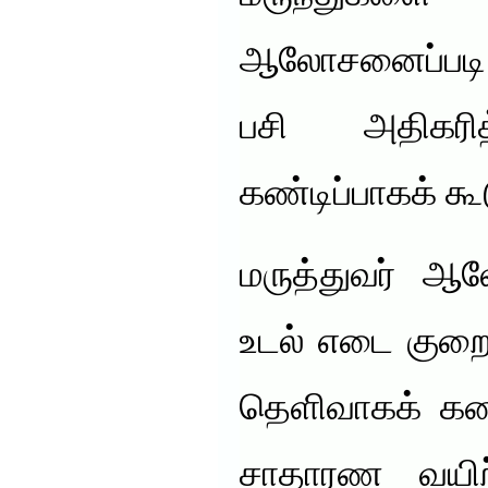
ஆலோசனைப்படி 
பசி அதிகர
கண்டிப்பாகக் கூட
மருத்துவர் ஆ
உடல் எடை குறை
தெளிவாகக் கணி
சாதாரண வயிற்ற