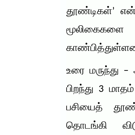
தூண்டிகள்’ என
மூலிகைக
காண்பித்துள்ளன
உரை மருந்து –
பிறந்து 3 மாத
பசியைத் தூண்
தொடங்கி விடு