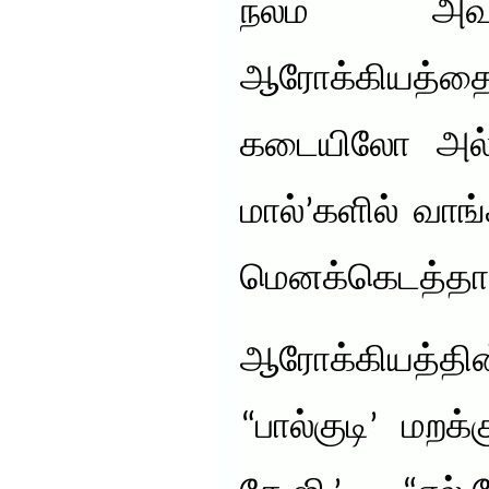
நலம் அவச
ஆரோக்கியத்
கடையிலோ அல்ல
மால்’களில் வாங
மெனக்கெடத்தான
ஆரோக்கியத்
“பால்குடி’ மறக்