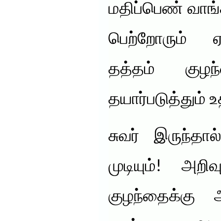
மதிப்பெண் வாங
பெற்றோரும் ஏக
தத்தம் குழ
தயார்படுத்தும்
சுவர் இருந்தால
முடியும்! அற
குழந்தைக்கு