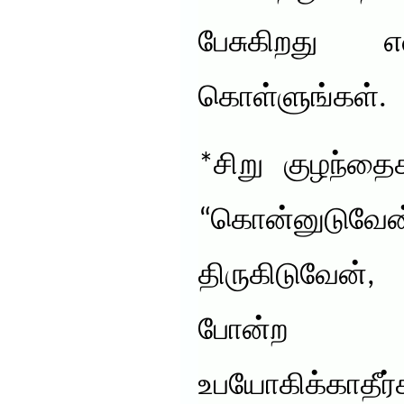
பேசுகிறது 
கொள்ளுங்கள்.
*சிறு குழந்தை
“கொன்னுட
திருகிடுவேன்
போன்ற வ
உபயோகிக்காதீர்