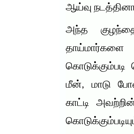
ஆய்வு நடத்தினா
அந்த குழந்த
தாய்மார்களை
கொடுக்கும்படி 
மீன், மாடு போ
காட்டி அவற்றி
கொடுக்கும்படியும