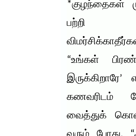
*குழந்தைகள் ம
பற்றி தே
விமர்சிக்காத
“உங்கள் பிர
இருக்கிறாரே’ 
கணவரிடம் க
வைத்துக் கொ
வரும் போது, 