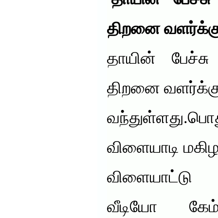
‘தாயின் பேச்ச
திறனை வளர்க்கு
தாயின் பேச்சு
திறனை வளர்க்க
வந்துள்ளது.ப
விளையாடி மகி
விளையாட்டு 
வீடியோ கேம