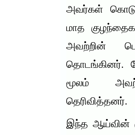
அவர்கள் கொடுத
மாத குழந்தைகள
அவற்றின் பெ
தொடங்கினர். ம
மூலம் அவற
தெரிவித்தனர்.
இந்த ஆய்வின் 