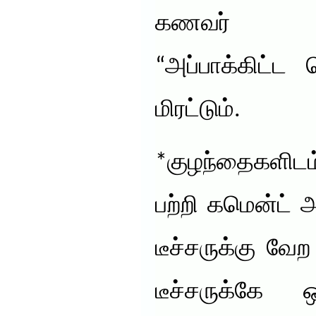
கணவர் மு
“அப்பாக்கிட்ட
மிரட்டும்.
*குழந்தைகளிடம
பற்றி கமென்ட் அ
டீச்சருக்கு வ
டீச்சருக்கே