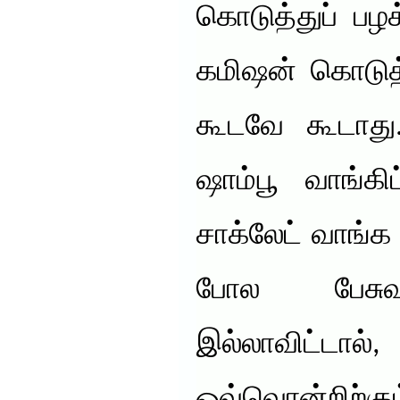
கொடுத்துப் பழக
கமிஷன் கொடுத்
கூடவே கூடாது
ஷாம்பூ வாங்கி
சாக்லேட் வாங்க
போல பேசுவ
இல்லாவிட்ட
ஒவ்வொன்றிற்கு