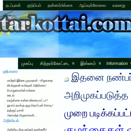
நடப்புகள்
குடும்பம்
தன்னம்பிக்கை
ஆய்வுக்கோவை
வரலாறு
முகப்பு
சித்தார்கோட்டை
இஸ்லாம்
Information
ஹிமானா
இதனை நண்பர்
மாற்றம் இல்லா முடிவுகள் – சிறுகதை
லிபர்ஹான் கமிஷன் அறிக்கை!
பொறுமையின் எல்லை
அறிமுகப்படுத்த
ஊடல்
வாழ்க்கை என்ன விளையாட்டா?
துபாய் நமக்கு ஒரு தொப்புள் கொடி!
முறை படிக்கப்பட
நஞ்சூட்டிகள்
அளவற்ற அருளாளன்….
அறிவியல்
அதிசிய மிகு ஜம்ஜம் தண்ணீர்!