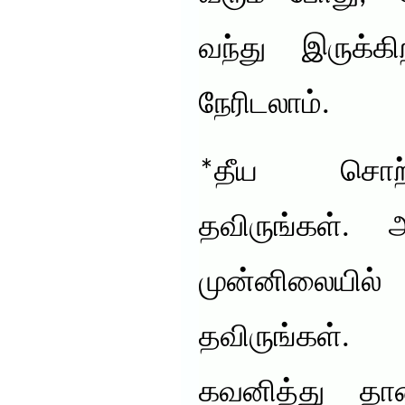
வந்து இருக்க
நேரிடலாம்.
*தீய சொற
தவிருங்கள். 
முன்னிலையி
தவிருங்கள்.
கவனித்து தா