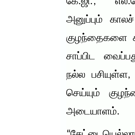
கே.ஜி.’, “எல்
அனுப்பும் காலச
குழந்தைகளை 
சாப்பிட வைப்ப
நல்ல பசியுள்ள,
செய்யும் குழந
அடையாளம்.
“சேட்டையெல்