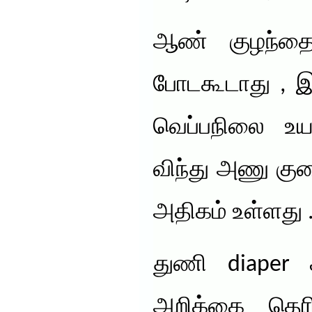
ஆண் குழந்தை
போடகூடாது , இ
வெப்பநிலை உயர
விந்து அணு குறை
அதிகம் உள்ளது 
துணி diaper 
அறிக்கை தெர