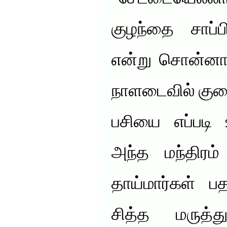
குழந்தை சாப்ப
என்று சொன்னால்
நாளடைவில் குற
பசியை எப்படி
அந்த மந்திரம
தாய்மார்கள் ப
சித்த மருத்த