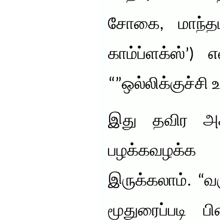
சோகை, மாந்த
காம்ப்ளக்ஸ்’)
“”ஒல்லிக்குச்சி 
இது தவிர அக
பழக்கவழக்க
இருக்கலாம். “வ
மூதுரைப்படி ப