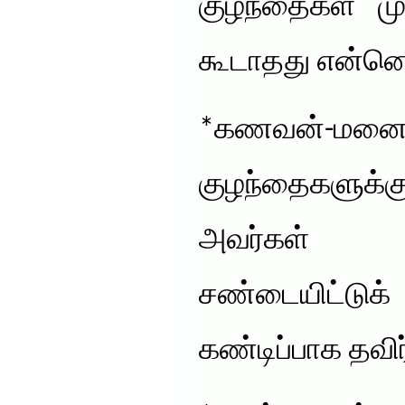
குழந்தைகள் மு
கூடாதது என்ன
*கணவன்-மனை
குழந்தைகளுக்க
அவர்கள் 
சண்டையிட
கண்டிப்பாக தவிர