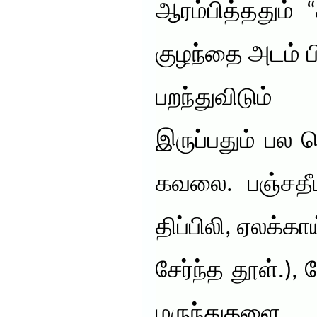
ஆரம்பித்ததும் 
குழந்தை அடம் பிட
பறந்துவிடும
இருப்பதும் பல ப
கவலை. பஞ்சதீபா
திப்பிலி, ஏலக்கா
சேர்ந்த தூள்.),
மருந்துகள