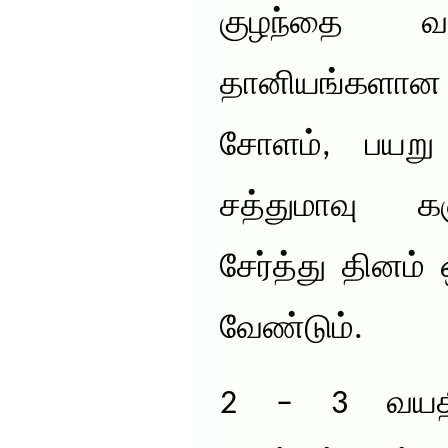
குழந்தை
தானியங்களான 
சோளம், பயற
சத்துமாவு க
சேர்த்து தினம
வேண்டும்.
2 – 3 வயதி