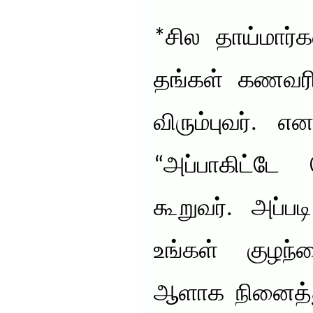
*சில தாய்மார
தங்கள் கணவரி
விரும்புவர். 
“அப்பாகிட்டே
கூறுவர். அப்ப
உங்கள் குழ
ஆளாக நினைத்த