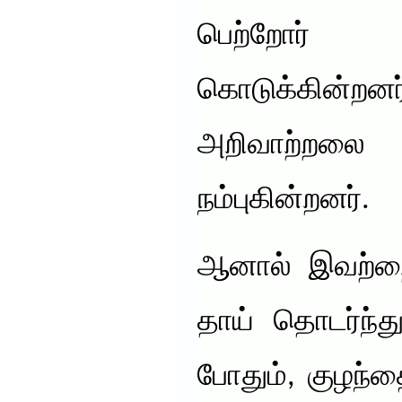
பெற்றோ
கொடுக்கின்ற
அறிவாற்றலை
நம்புகின்றனர்.
ஆனால் இவற்றை
தாய் தொடர்ந்த
போதும், குழந்