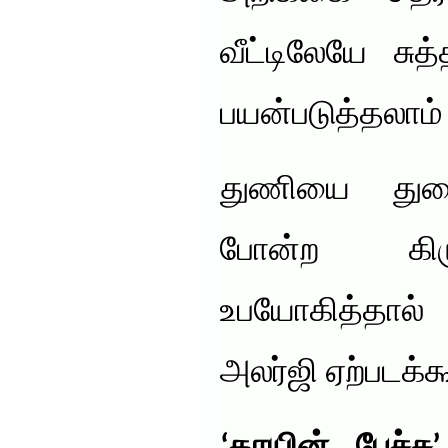
வீட்டிலேயே சு
பயன்படுத்தலாம் 
துணியை துவை
போன்ற கிர
உபயோகித்தால
அலர்ஜி ஏற்படக்கூ