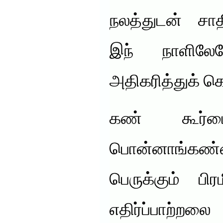
நலத்துடன் சா
இந் நாளில
அதிகரித்துக் க
கண் கூர்மை
பொன்னாங்கண்ணி
பெருக்கும் பி
எதிர்ப்பாற