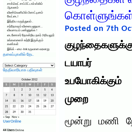
குழந்தைகள் வள
சாக்லெட் சாப்பிட்டால் ஸ்லிம்
ஆகலாம்
கொள்ளுங்கள
விண்வெளியில் பிளாட்டினம்
வேட்டை!
இந்திய மருத்துவம்..
Posted on 7th Oc
சந்தோஷம் விளையணுமா…
விவசாயம் பண்ணுங்க !
டைனோசர் தோன்றிய நகர் அரியலூர்
உங்களளைச் சுற்றி இருக்கும்
குழந்தைகளுக்க
கண்கள்
இங்க் – மை -Ink உருவான வரலாறு
தலைப்புகளில் தேட
டயாபர்
தலைப்புகளில்
தேட
தேதிவாரியாக பதிவுகள்
உபயோகிக்கும்
October 2012
S
M
T
W
T
F
S
1
2
3
4
5
6
7
8
9
10
11
12
13
முறை
14
15
16
17
18
19
20
21
22
23
24
25
26
27
28
29
30
31
« Sep
Nov »
மூன்று மணி நே
UserOnline
44 Users
Online