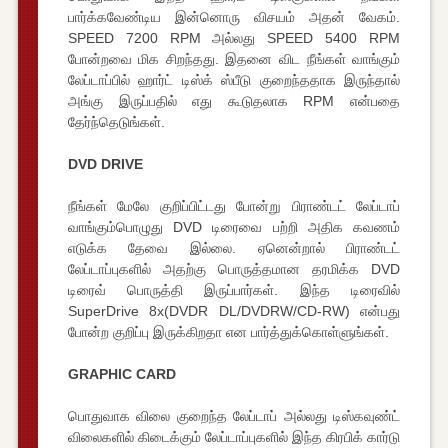
பார்க்கவேண்டிய இன்னொரு விசயம் அதன் வேகம்.
SPEED 7200 RPM அல்லது SPEED 5400 RPM
போன்றவை மிக சிறந்தது. இதனை விட நீங்கள் வாங்கும்
லேப்டாப்பில் ஹார்ட் டிஸ்க் ஸ்பீடு குறைந்ததாக இருந்தால்
அங்கு இருப்பதில் எது கூடுதலாக RPM என்பதை
தேர்ந்தெடுங்கள்.
DVD DRIVE
நீங்கள் மேலே குறிப்பிட்டது போன்று பிராண்டட் லேப்டாப்
வாங்கும்பொழுது DVD டிரைவை பற்றி அதிக கவணம்
எடுக்க தேவை இல்லை. ஏனென்றால் பிராண்டட்
லேப்டாப்புகளில் அதற்கு பொருத்தமான தரமிக்க DVD
டிரைவ் பொருத்தி இருப்பார்கள். இந்த டிரைவில்
SuperDrive 8x(DVDR DL/DVDRW/CD-RW) என்பது
போன்ற குறிப்பு இருக்கிறதா என பார்த்துக்கொள்ளுங்கள்.
GRAPHIC CARD
பொதுவாக விலை குறைந்த லேப்டாப் அல்லது டிஸ்கவுண்ட்
விலைகளில் கிடைக்கும் லேப்டாப்புகளில் இந்த கிரபிக் கார்டு