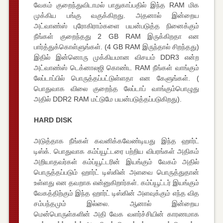
வேகம் குறைந்துவிடாமல் பாதுகாப்பதில் இந்த RAM மிக
முக்கிய பங்கு வகுக்கிறது. அதனால் இன்றைய
அட்வாண்ஸ் புரோகிராம்களை பயன்படுத்த நினைக்கும்
நீங்கள் குறைந்தது 2 GB RAM இருக்கிறதா என
பார்த்துக்கொள்ளுங்கள். (4 GB RAM இருந்தால் சிறந்தது)
இதில் இன்னொரு முக்கியமான விசயம் DDR3 என்ற
அட்வாண்ஸ் டெக்னாலஜி கொண்ட RAM நீங்கள் வாங்கும்
லேப்டாப்பில் பொருத்தப்பட்டுள்ளதா என கேளுங்கள். (
பொதுவாக விலை குறைந்த லேப்டாப் வாங்கும்பொழுது
அதில் DDR2 RAM மட்டுமே பயன்படுத்தப்படுகிறது).
HARD DISK
அடுத்தாக நீங்கள் கவனிக்கவேண்டியது இந்த ஹார்ட்
டிஸ்க். பொதுவாக கம்ப்யூட்டரை பற்றிய விபரங்கள் அதிகம்
அறியாதவர்கள் கம்ப்யூட்டரின் இயங்கும் வேகம் அதில்
பொருத்தப்படும் ஹார்ட் டிஸ்கின் அளவை பொருத்துதான்
உள்ளது என தவறாக என்னுகிறார்கள். கம்ப்யூட்டர் இயங்கும்
வேகத்திற்கும் இந்த ஹார்ட் டிஸ்கின் அளவுக்கும் எந்த வித
சம்பந்தமும் இல்லை. ஆனால் இன்றைய
மென்பொருள்களின் அதி வேக வளர்ச்சியின் காரணமாக