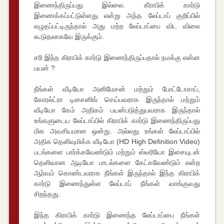
இணைந்திருப்பது இல்லை. கீராபிக் கார்டு
இணைக்கப்பட்டுள்ளது என்று அந்த லேப்டாப் குறிப்பில்
எழுதப்பட்டிருந்தால் அது மற்ற லேப்டாப்பை விட விலை
கூடுதலாகவே இருக்கும்.
சரி இந்த கிராபிக் கார்டு இணைந்திருப்பதால் நமக்கு என்ன
பயன் ?
நீங்கள் வீடியோ அனிமேசன் மற்றும் போட்டோசாப்,
கோரல்ட்ரா டிசைனிங் செய்பவராக இருந்தால் மற்றும்
வீடியோ கேம் அதிகம் பயன்படுத்துபவராக இருந்தால்
உங்களுடைய லேப்டாப்பில் கிராபிக் கார்டு இணைந்திருப்பது
மிக அவசியமான ஒன்று. அல்லது உங்கள் லேப்டாப்பில்
அதிக தெளிவுமிக்க வீடியோ (HD High Definition Video)
படங்களை பார்க்கவேண்டும் மற்றும் ஸ்டீரியோ இசையுடன்
தெளிவான ஆடியோ பாடல்களை கேட்கவேண்டும் என்ற
ஆர்வம் கொண்டவராக நீங்கள் இருந்தால் இந்த கிராபிக்
கார்டு இணைந்துள்ள லேப்டாப் நீங்கள் வாங்குவது
சிறந்தது.
இந்த கிராபிக் கார்டு இணைந்த லேப்டாப்பை நீங்கள்