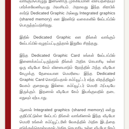
வாங்கும்பொழுது இன்னொரு முக்கியமான விசயத்தையும்
பார்க்கவேண்டியது அவசியம். அதாவது இந்த கிராபிக்
கார்டு Dedicated Graphic அல்லது Integrated graphics
(shared memory) என இரண்டு வகைகளில் லேப்டாப்பில்
பொருத்தப்படுகிறது.
இதில் Dedicated Graphic என நீங்கள் வாங்கும்
லேப்டாப்பில் எழுதப்பட்டிருந்தால் இதுவே சிறந்தது.
இந்த Dedicated Graphic Card உங்கள் லேப்டாப்பில்
இணைக்கப்பட்டிருந்தால் நீங்கள் அதிக கெபாசிடி உள்ள
ஒரு வீடியோ கேம் விளையாடும் நேரத்தில் அந்த வீடியோ
கேமுக்கு தேவையான மெமரியை இந்த Dedicated
Graphic Card கொடுப்பதால் கம்ப்யூட்டர் எந்த விதத்திலும்
வேகம் குறைவது இல்லை. கம்ப்யூட்டர் மெமரி அப்படியே
இருக்கும். இதனால் வீடியோ கேம் இயங்குவதில் தடை
எதுவும் ஏற்படாது.
ஆனால் Integrated graphics (shared memory) என்று
குறிப்பிட்டுள்ள லேப்டாப் நீங்கள் வாங்கினால் இந்த வீடியோ
மெமரி உங்கள் கம்ப்யூட்டரின் வேகத்தில் அதிக இடத்தை
எடுத்துக்கொள்வதால் அதிக கெபாசிடி உள்ள வீடியோ கேம்