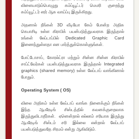
விளையாடும்பொழுது கம்ப்யூட்டர் மெமரி குறைந்து
கம்ப்யூட்டர் எரர் ஆக வாய்ப்பு இருக்கிறது.
அதனால் நீங்கள் 3D வீடியோ கேம் போன்ற அதிக
கெபாசிடி உள்ள கிராபிக் பயன்படுத்துபவராக இருந்தால்
உங்கள் லேப்டாப்பில் Dedicated Graphic Card
இணைந்துள்ளதா என பார்த்துக்கொள்ளுங்கள்.
போட்டோசாப், கோரல்ட்ரா மற்றும் சின்ன சின்ன கிராபில்
சாப்ட்வேர்கள் பயன்படுத்துபவராக இருந்தால் Integrated
graphics (shared memory) உள்ள லேப்டாப் வாங்கினால்
போதும்.
Operating System ( OS)
விலை அதிகம் உள்ள லேப்டாப் வாங்க நினைக்கும் நீங்கள்
இந்த ஆபரேடிங் சிஸ்டத்தில் கவனக்குறைவாக
இருந்துவிடாதீர்கள். ஏனென்றால் எல்லாம் சரியாக இருந்து
ஆபரேடிங் சிஸ்டம் சரி இல்லை என்றால் லேப்டாப்
பயன்படுத்துவதே சிரமம் என்று ஆகிவிடும்.