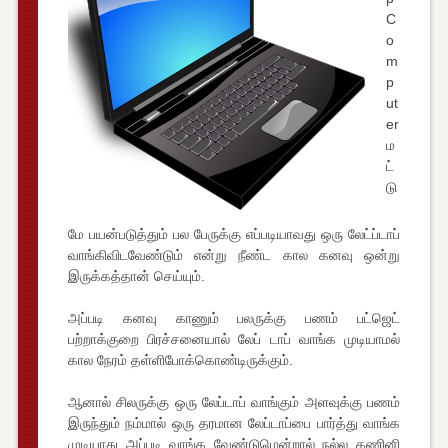
C
o
m
p
ut
er
ம
ட்
டு
மே பயன்படுத்தும் பல பேருக்கு எப்படியாவது ஒரு லேட்ப்டாப்
வாங்கிவிடவேண்டும் என்று நீண்ட கால கனவு ஒன்று
இருக்கத்தான் செய்யும்.
அப்படி கனவு காணும் பலருக்கு பணம் பட்ஜெட்
பற்றாக்குறை பிரச்சனையால் லேப் டாப் வாங்க முடியாமல்
கால நேரம் தள்ளிபோக்கொண்டிருக்கும்.
ஆனால் சிலருக்கு ஒரு லேப்டாப் வாங்கும் அளவுக்கு பணம்
இருந்தும் நம்மால் ஒரு தரமான லேப்டாப்பை பார்த்து வாங்க
முடியாது அப்படி வாங்க வேண்டுமென்றால் நல்ல கணினி