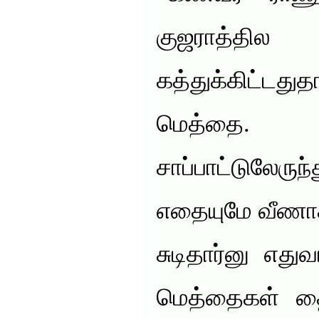
குஜராத்தில
கத்துக்கிட்ட
மெத்தை. க
சாப்பாட்டுல
எதையுமே வீணாக
சுடிதார்னு எத
மெத்தைகள் தைச