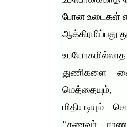
உபயோகிக்காத ச
போன உடைகள் என
ஆக்கிரமிப்பது 
உபயோகமில்ல
துணிகளை வைத
மெத்தையும்,
மிதியடியும் செ
‘‘கணவர் ராணு