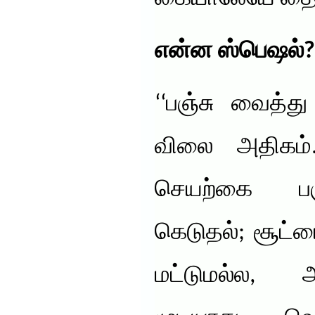
என்ன ஸ்பெஷல்
?
‘‘பஞ்சு வைத்
விலை அதிகம
செயற்கை பஞ்ச
கெடுதல்; சூட்டை
மட்டுமல்ல,