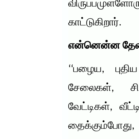
விருப்பமுள்
காட்டுகிறார்.
என்னென்ன த
‘‘பழைய, புதி
சேலைகள், சி
வேட்டிகள், வீட
தைக்கும்போத