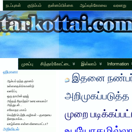
நடப்புகள்
குடும்பம்
தன்னம்பிக்கை
ஆய்வுக்கோவை
வரலாறு
முகப்பு
சித்தார்கோட்டை
இஸ்லாம்
Information
ஹிமானா
இதனை நண்பர்
ஆல்பம் தந்த ஞானம்
உள்ளதைக்கொண்டு
வளர்ப்பு
அறிமுகப்படுத்த
ஒரு தாயின் ஹஜ்
அந்தத் தோற்றம்! உரை லாவகம்!
அத்துடன் ..
சகோதர பாசம்
முறை படிக்கப்பட
வெற்றி பெற்றிடவழிகள் – குறையை
நிறையாக்க…
வாழ்க்கை என்ன விளையாட்டா?
அறிவியல்