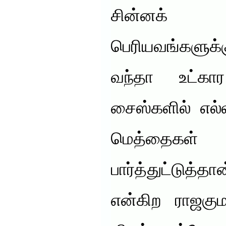
சின்னக் கு
பெரியவங்களுக
வந்தா உட்க
சைஸ்களில் எல்
மெத்தைகள் 
பார்த்துட்டுத்த
என்கிற ராஜகும