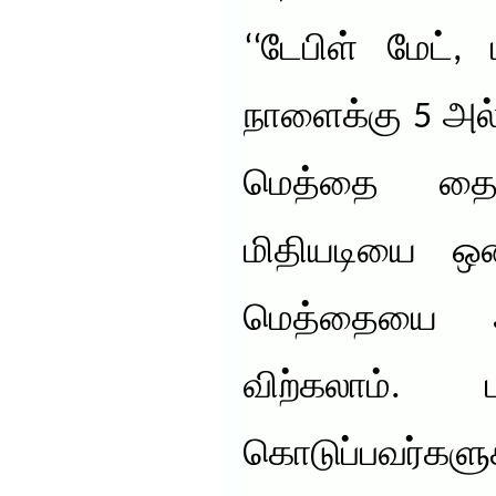
‘‘டேபிள் மேட்,
நாளைக்கு 5 அல
மெத்தை தைக
மிதியடியை ஒன்
மெத்தையை ஆய
விற்கலாம்.
கொடுப்பவர்க