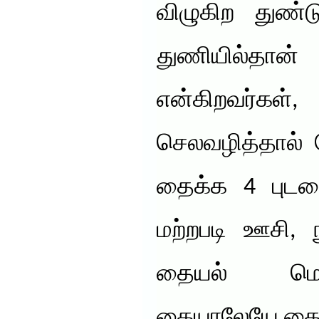
விழுகிற துண்ட
துணியில்
என்கிறவர்கள
செலவழித்தால் 
தைக்க 4 புடவ
மற்றபடி ஊசி, 
தையல் மெஷ
கையாலேயே தைத்