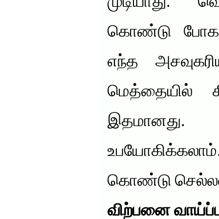
முடியாது. 
கொண்டு போகவும
எந்த அசவுகரி
மெத்தையில் கி
இதமானது
உபயோகிக்கலாம
கொண்டு செல்லலா
விற்பனை வாய்ப்ப