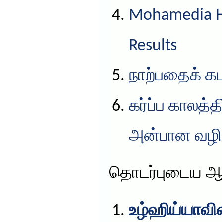
Mohamedia HS
Results
நாற்பதைக் கட
கர்ப்ப காலத்
அன்பான வழிக
தொடர்புடைய ஆ
உழ்ஹிய்யாவின