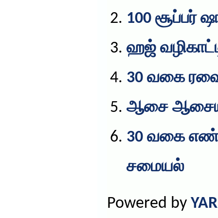
100 சூப்பர் ஷாப
ஹஜ் வழிகாட்ட
30 வகை ரவை 
ஆசை ஆசைய
30 வகை எண
சமையல்
Powered by
YAR