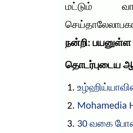
மட்டும் வ
செய்தாலேலாபகர
நன்றி: பயனுள்ள
தொடர்புடைய ஆ
உழ்ஹிய்யாவின
Mohamedia HS
30 வகை போ