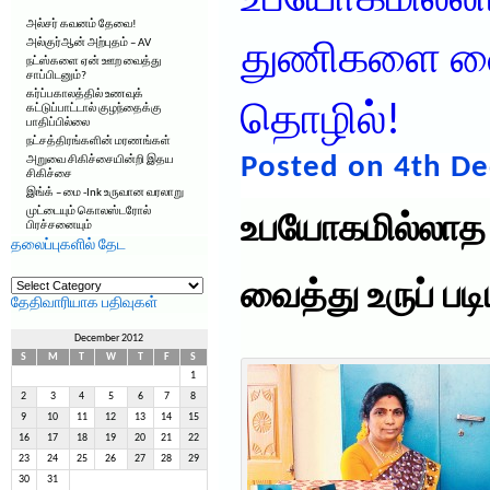
உபயோகமில்ல
அல்சர் கவனம் தேவை!
அல்குர்ஆன் அற்புதம் – AV
துணிகளை வை
நட்ஸ்களை ஏன் ஊற வைத்து
சாப்பிடனும்?
கர்ப்பகாலத்தில் உணவுக்
தொழில்!
கட்டுப்பாட்டால் குழந்தைக்கு
பாதிப்பில்லை
நட்சத்திரங்களின் மரணங்கள்
Posted on 4th D
அறுவை சிகிச்சையின்றி இதய
சிகிச்சை
இங்க் – மை -Ink உருவான வரலாறு
முட்டையும் கொலஸ்டரோல்
உபயோகமில்லா
பிரச்சனையும்
தலைப்புகளில் தேட
தலைப்புகளில்
வைத்து உருப் ப
தேட
தேதிவாரியாக பதிவுகள்
December 2012
S
M
T
W
T
F
S
1
2
3
4
5
6
7
8
9
10
11
12
13
14
15
16
17
18
19
20
21
22
23
24
25
26
27
28
29
30
31