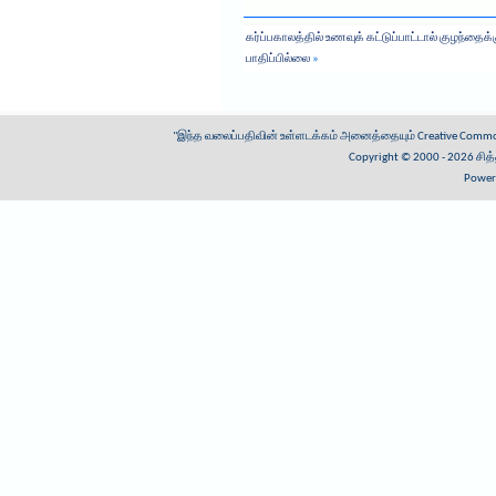
கர்ப்பகாலத்தில் உணவுக் கட்டுப்பாட்டால் குழந்தைக்
பாதிப்பில்லை
»
"இந்த வலைப்பதிவின் உள்ளடக்கம் அனைத்தையும்
Creative Common
Copyright © 2000 - 2026
சித
Power