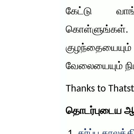
கேட்டு வாங்
கொள்ளுங்
குழந்தையை
வேலையையும் நிம
Thanks to Thats
தொடர்புடைய ஆ
கர்ப்ப காலத்