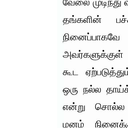
வேலை முடிந்து வீ
தங்களின் பச்
நினைப்பாகவே 
அவர்களுக்குள
கூட ஏற்படுத்த
ஒரு நல்ல தாய்
என்று சொல்ல 
மனம் நினைக