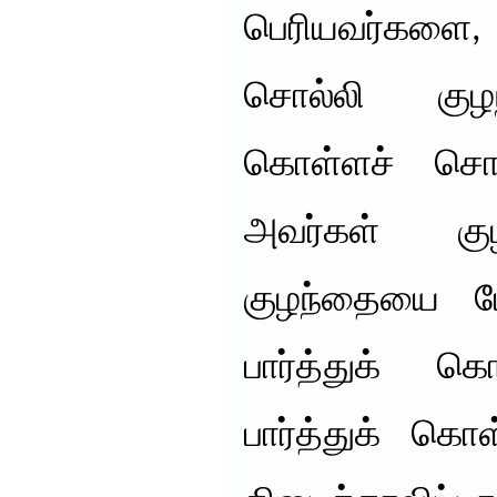
பெரியவர்களை,
சொல்லி குழந
கொள்ளச் சொல
அவர்கள் கு
குழந்தையை ப
பார்த்துக் க
பார்த்துக் க