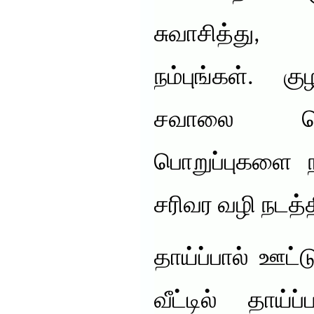
சுவாசித்து
நம்புங்கள். 
சவாலை வெ
பொறுப்புகளை 
சரிவர வழி நடத்த
தாய்ப்பால் ஊட்
வீட்டில் தாய்ப