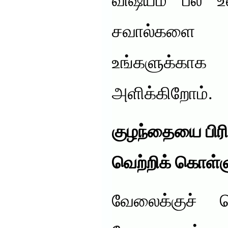
விஷயம் பல உ
சவால்களை 
உங்களுக்காக
அளிக்கிறோம்.
குழந்தையை பி
வெற்றிக் கொள்ள
வேலைக்குச் செ