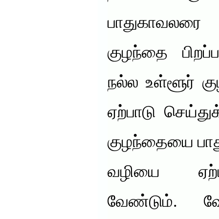
பாதுகாவலரை 
குழந்தை பிறப்
நல்ல உள்ளூர் 
ஏற்பாடு செய்த
குழந்தையை பாத
வழியை ஏற்ப
வேண்டும். வே