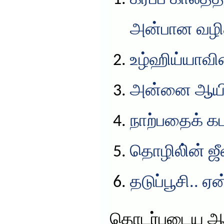
அன்பான வழிக
உழ்ஹிய்யாவின
அன்னை ஆயிஷ
நாற்பதைக் கட
தொழிலி்ன் ஜ
தடுப்பூசி.. ஏ
தொடர்புடைய ஆ