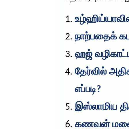
உழ்ஹிய்யாவின
நாற்பதைக் கட
ஹஜ் வழிகாட்ட
தேர்வில் அத
எப்படி?
இஸ்லாமிய த
கணவன் மனை