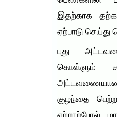
பெண்களின் பரி
இதற்காக தற
ஏற்பாடு செய்து 
புது அட்டவண
கொள்ளும் ச
அட்டவணையா
குழந்தை பெற்ற
ஏற்றாற்போல் மா