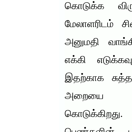
கொடுக்க விர
மேலாளரிடம் 
அனுமதி வாங்
எக்கி எடுக்க
இதற்காக சுத்
அறையை ஏற
கொடுக்கிறத