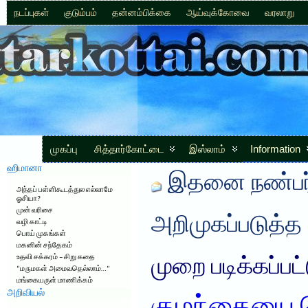
நடப்புகள்
குடும்பம்
தன்னம்பிக்கை
ஆய்வுக்கோவை
வரலாறு
முகப்பு
சித்தார்கோட்டை
இஸ்லாம்
Information
ஹிமானா
இதனை நண்பர்
அந்தப் பள்ளிகூடத்துல எல்லாமே
ஓசியா?
முன் வரிசை
அறிமுகப்படுத்த
வழி காட்டி
பொய் முகங்கள்
மகனின் சந்தேகம்
உதவி சக்கரம் – சிறு கதை
முறை படிக்கப்பட
“மருமகள் அமைவதெல்லாம்…”
மங்கையருள் மாணிக்கம்
அறிவியல்