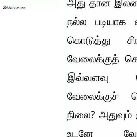
அது தான் இல்
20 Users
Online
நல்ல படியாக 
கொடுத்து சிர
வேலைக்குத் ச
இவ்வளவு பொ
வேலைக்குச் ச
நிலை? அதுவும் 
உடனே வேல