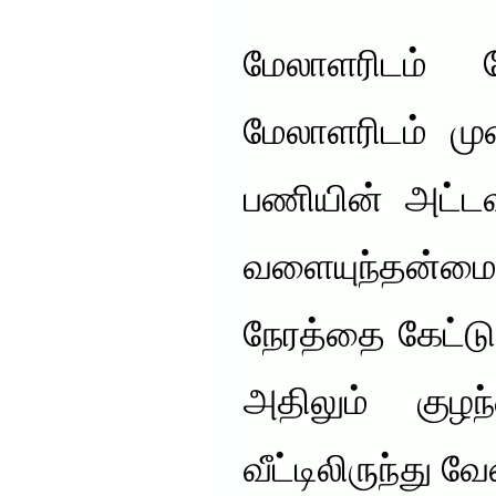
மேலாளரிடம் 
மேலாளரிடம் மு
பணியின் அட்
வளையுந்தன
நேரத்தை கேட்டு
அதிலும் கு
வீட்டிலிருந்து வ