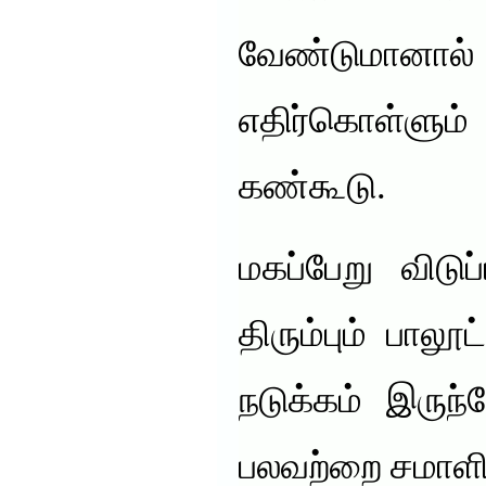
வேண்டுமா
எதிர்கொள்ள
கண்கூடு.
மகப்பேறு விடுப
திரும்பும் பாலூ
நடுக்கம் இருந்
பலவற்றை சமாளி