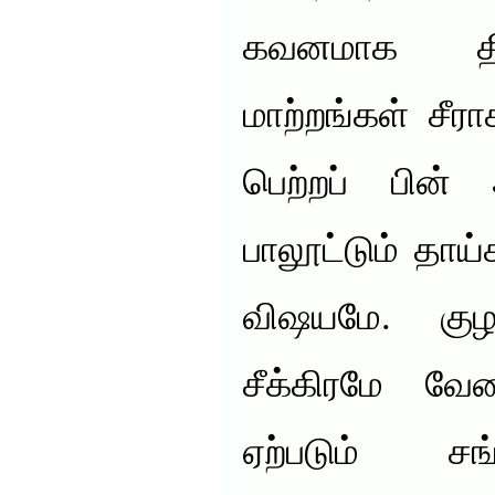
கவனமாக திட
மாற்றங்கள் சீர
பெற்றப் பின்
பாலூட்டும் தா
விஷயமே. குழ
சீக்கிரமே வே
ஏற்படும் சங