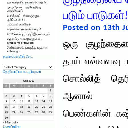
குழந்தையை ப
துகளுக்குரிய கடவுள் பெயரால்..!
நுரையீரலைப் பற்றி தெரிந்து
கொள்வோம்
படும் பாடுகள்!
பேரிக்காய் – சில மருத்துவ
குறிப்புகள்! ! ! !
பாம்புகள் பல விதம்
Posted on 13th J
கிரகங்கள் என்ன செய்யும்?
2012ல் கம்ப்யூட்டரும் இணையமும்
தைராய்டு சில அறிகுறிகள் –
ஒரு குழந்தைய
symptoms of thyroid
பெரியம்மைக்கு மருந்து உருவான
வினோதம்
தலைப்புகளில் தேட
தாய் எவ்வளவு 
தலைப்புகளில்
தேட
தேதிவாரியாக பதிவுகள்
சொல்லித் தெர
June 2013
S
M
T
W
T
F
S
1
ஆனால் பெற
2
3
4
5
6
7
8
9
10
11
12
13
14
15
16
17
18
19
20
21
22
பெண்களின் கஷ்ட
23
24
25
26
27
28
29
30
« May
Jul »
UserOnline