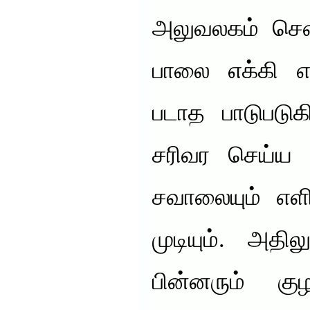
அலுவலகம் சென்ற
பாலை எக்கி எ
படாத பாடுபடு
சரிவர செய்ய ப
சவாலையும் எள
முடியும். அதி
பின்னரும் குழ