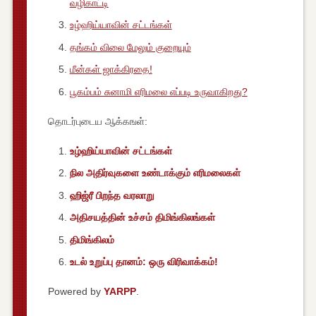
வழிகாட்டி
உழ்ஹிய்யாவின் சட்டங்கள்
தங்கம் விலை மேலும் குறையும்
மீன்கள் ஜாக்கிரதை!
பூகம்பம் சுனாமி எரிமலை எப்படி உருவாகிறது?
தொடர்புடைய ஆக்கஙள்:
உழ்ஹிய்யாவின் சட்டங்கள்
நில அதிர்வுகளை உண்டாக்கும் எரிமலைகள்
ஹிஜ்ரீ பிறந்த வரலாறு
அதிசயத்தின் உச்சம் திமிங்கிலங்கள்
திமிங்கிலம்
உடல் உறுப்பு தானம்: ஒரு விரிவாக்கம்!
Powered by
YARPP
.