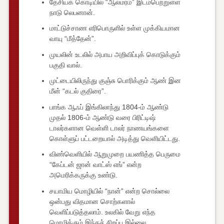
தேசியக் கொடியில் “ஆலமரம்” இடம்பெற்றுள்ள
நாடு லெபனான்.
மாட்டுச்சாண எரிபொருளில் உள்ள முக்கியமான
வாயு “மீத்தேன்”.
முயலின் உடலில் அபாய அறிவிப்புக் கொடுக்கும்
பகுதி வால்.
முட்டையிலிருந்து குஞ்சு பொரிக்கும் ஆண் இன
மீன் “கடல் குதிரை”.
பாங்க ஆஃப் இங்கிலாந்து 1804-ம் ஆண்டு
முதல் 1806-ம் ஆண்டு வரை பிரிட்டிஷ்
டாலர்களான வெள்ளி டாலர் நாணயங்களை
கொள்ளுப் பட்டறையால் அடித்து வெளியிட்டது.
விண்வெளியில் ஆறுமுறை பயணித்த பெருமை
“கேப்டன் ஜான் வாட்ஸ் எங்” என்ற
அமெரிக்கருக்கு உண்டு.
சயாமிய மொழியில் “நான்” என்ற சொல்லை
ஒன்பது விதமான சொற்களால்
வெளிப்படுத்தலாம். உலகில் வேறு எந்த
மொழிக்கும் இந்தச் சிறப்பு இல்லை.