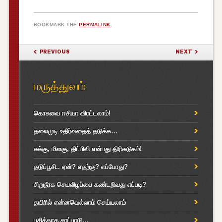
BOOKMARK THE
PERMALINK
.
POST NAVIGATION
PREVIOUS
NEXT
மருத்துவம்
கொசுவை ஈசியா விரட்டலாம்!
தலைமுடி உதிர்வதைத் தடுக்க…
சுக்கு, மிளகு, திப்பிலி என்பது திரிகடுகம்!
தடுப்பூசி.. ஏன்? எதற்கு? எப்போது?
சிறுநீரக செயலிழப்பை கண்டறிவது எப்படி?
தயிரில் என்னவெல்லாம் செய்யலாம்
பசிக்காக சாப்பாடு…