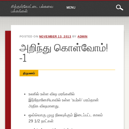
Main
Skip
சித்தார்கோட்டை பல்சுவை
MENU
to
menu
பக்கங்கள்
content
POSTED ON
NOVEMBER 13, 2013
BY
ADMIN
அறிந்து கொள்வோம்!
-1
திருமணம்
உலகில் உள்ள விஷ மரங்களில்
இந்தோனேசியாவில் உள்ள ‘உபர்ஸ்’ மரம்தான்
அதிக விஷமானது.
ஒவ்வொரு முழு நிலவுக்கும் இடைப்பட்ட காலம்
29 1/2 நாட்கள்